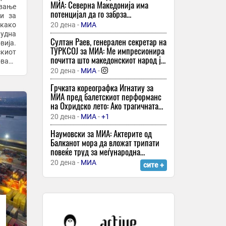
Хаос во Белата куќа: Судир меѓу
МИА: Северна Македонија има
вање
Трамп и Хегсет
потенцијал да го забрза
ти за
економскиот раст, потребни се
8 минути -
Вечер
 како
20 дена -
МИА
структурни реформи
нудна
Орце Ѓорѓиевски прослави роденден:
Султан Раев, генерален секретар на
вија.
„Само радост и здравје, сè друго ќе
ТУРКСОЈ за МИА: Ме импресионира
киот
дојде“
почитта што македонскиот народ ја
овата
покажува кон својата историја
9 минути -
Прес 24
-
 301,
20 дена -
МИА
-
СДСМ: Мицкоски ја увезува
Грчката кореографка Игнатиу за
медиумската машинерија на Вучиќ
МИА пред балетскиот перформанс
на Охридско лето: Ако трагичната
9 минути -
360 Степени
иронија на љубовта среде војна ја
20 дена -
МИА
-
+1
Кинеските училишта воведуваат
долови потребата за љубов и мир -
столчиња и маси што се претвораат
сме ја постигнале целта
Наумовски за МИА: Актерите од
во кревети за попладневен одмор за
Балканот мора да вложат трипати
неколку секунди
повеќе труд за меѓународна
22 минути -
Хаштаг
-
кариера
20 дена -
МИА
сите +
Велосипедистките на Тур де Франс
се соочуваат со проверки поради
нестандардни влошки во спортските
градници
22 минути -
Слободен Печат
-
Изложба на графичари од Полска
“ТОПОС“ во “Ранко Струмениковски“