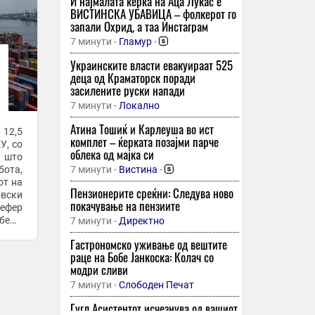
И најмалата ќерка на Аца Лукас е
ВИСТИНСКА УБАВИЦА – фолкерот го
запали Охрид, а таа Инстаграм
7 минути -
Гламур
-
Украинските власти евакуираат 525
деца од Краматорск поради
засилените руски напади
7 минути -
Локално
Атина Тошиќ и Карлеуша во ист
12,5
комплет – ќерката позајми парче
У, со
облека од мајка си
о што
бота,
7 минути -
Вистина
-
от на
Пензионерите среќни: Следува ново
вски
покачување на пензиите
нефер
беше
7 минути -
Директно
Трамп
Гастрономско уживање од вештите
раце на Бобе Јанкоска: Колач со
модри сливи
7 минути -
Слободен Печат
Гугл Асистентот исчезнува од вашиот