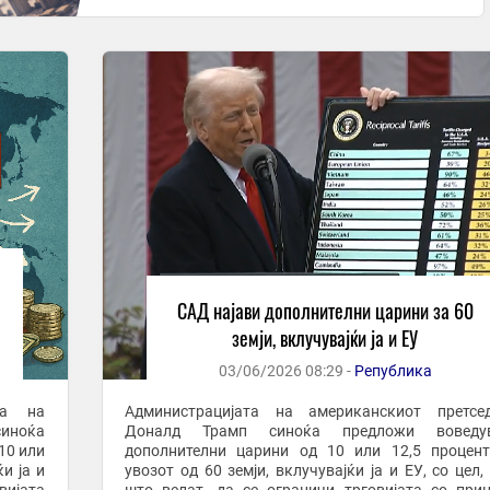
САД најави дополнителни царини за 60
земји, вклучувајќи ја и ЕУ
03/06/2026 08:29 -
Република
Администрацијата на американскиот претсед
синоќа
Доналд Трамп синоќа предложи воведу
10 или
дополнителни царини од 10 или 12,5 процен
и ја и
увозот од 60 земји, вклучувајќи ја и ЕУ, со цел,