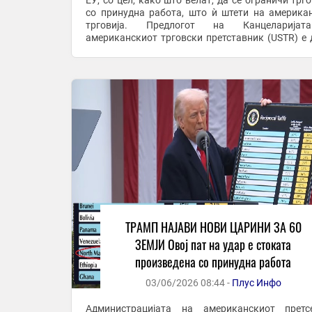
ЕУ, со цел, како што велат, да се ограничи трго
со принудна работа, што ѝ штети на америка
трговија. Предлогот на Канцеларија
американскиот трговски претставник (USTR) е 
најновата истрага за нефер трговски практики, 
Член ...
ТРАМП НАЈАВИ НОВИ ЦАРИНИ ЗА 60
ЗЕМЈИ Овој пат на удар е стоката
произведена со принудна работа
03/06/2026 08:44 -
Плус Инфо
Администрацијата на американскиот претс