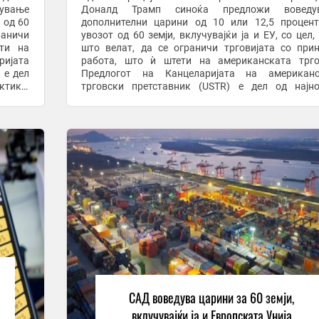
ување
Доналд Трамп синоќа предложи воведу
 од 60
дополнителни царини од 10 или 12,5 процен
раничи
увозот од 60 земји, вклучувајќи ја и ЕУ, со цел,
ети на
што велат, да се ограничи трговијата со при
ријата
работа, што ѝ штети на американската трго
 е дел
Предлогот на Канцеларијата на американс
ктики,
трговски претставник (USTR) е дел од најн
т кога
истрага за нефер трговски практики, според Член
која беше објавена ...
САД воведува царини за 60 земји,
вклучувајќи ја и Европската Унија