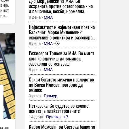
сакаме ние да бидеме
Д-р Мерџаноски за МИА: Со
нудна
Прокрастинацијата не е мрзеливост:
инспирација“
исхраната против остеопороза - но
вија.
Зошто ги одложуваме обврските и
и пешачење, вежби, нормална
киот
како да го прекинеме маѓепсаниот
тежина и без цигари и алкохол
овата
8 дена -
МИА
круг
 301,
8 минути -
Инфо
Најпознатиот и најемотивен поет на
Градоначалникот на Општина Охрид,
Балканот, Марко Милошевиќ,
Кирил Пецаков, оствари работна
ексклузивно рецитира и разговара
средба со градоначалникот на
за МИА: „Подигнете го ракавот - ако
8 дена -
МИА
-
Општина Либражд
сте се наежиле од стиховите, добро
8 минути -
Весник Илинден
е!“
Режисерот Трпков за МИА: Во мигот
Потврдени 23 нови случаи на
кога ќе одлучиш да заминеш,
вирусот на Западен Нил во Грција
засекогаш се менуваш
8 минути -
Република
-
+1
8 дена -
МИА
ДЕНОТ КОГА ИСЧЕЗНА ХИРОШИМА -
Сакам богатото музичко наследство
Зошто Труман ја фрли „Little Boy“
на Васка Илиева повторно да
кога Јапонија веќе беше на колена?
оживее
8 минути -
Вечер
9 дена -
Гламур
Македонскиот национален совет во
Петковска: Со судство во колапс
Србија: Споменикот „Мајка
цената ја плаќаат граѓаните
Македонија“ не е политичка
14 дена -
Призма
-
+7
провокација, туку симбол на
8 минути -
Локално
сеќавањето
Карол Межеван од Светска банка за
ател