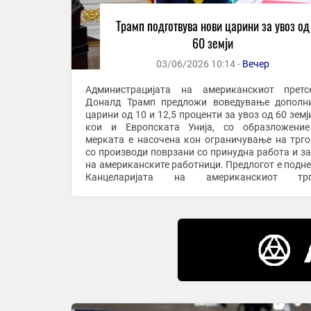
Трамп подготвува нови царини за увоз од
60 земји
03/06/2026 10:14 -
Вечер
Администрацијата на американскиот претс
Доналд Трамп предложи воведување дополн
царини од 10 и 12,5 проценти за увоз од 60 земј
кои и Европската Унија, со образложение
мерката е насочена кон ограничување на трго
со производи поврзани со принудна работа и з
на американските работници. Предлогот е подне
Канцеларијата на американскиот трг
претставник (USTR) во рамки на истрага за
трговски ...