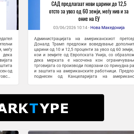
САД предлагаат нови царини до 12,5
отсто за увоз од 60 земји, меѓу нив и за
оние на ЕУ
03/06/2026 10:14 -
Нова Македонија
едател
Администрацијата на американскиот претсед
ителни
Доналд Трамп предложи воведување дополнит
и, меѓу
царини од 10 и 12,5 проценти за увоз од 60 земји,
 дека
кои и земјите од Европската Унија, со образло
вијата
дека мерката е насочена кон ограничувањ
аштита
трговијата со производи поврзани со принудна р
сен од
и заштита на американските работници. Предло
овски
поднесен од Канцеларијата на американс
 нефер
трговски претставник (USTR) во рамки на истра
нефер ...