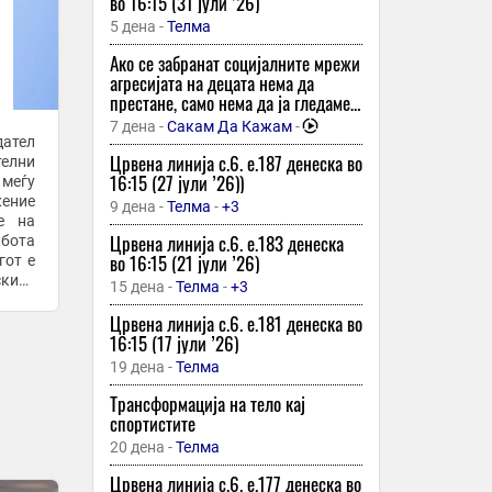
во 16:15 (31 јули ’26)
23 минути -
Телма
5 дена -
Телма
Транспаренси: Во Јули повеќе
аларми за системски слабости, но и
Ако се забранат социјалните мрежи
конкретни акции против корупцијата
агресијата на децата нема да
престане, само нема да ја гледаме
23 минути -
Телма
– подкаст со психологот емилија
7 дена -
Сакам Да Кажам
-
Пеколна жега во Италија: Асфалтот
бошкова
ател
се топи на речиси 75 степени!
Црвена линија с.6. e.187 денеска во
елни
16:15 (27 јули ’26))
 меѓу
23 минути -
Вечер Прес
жение
9 дена -
Телма
-
+3
Меѓу мигрантите кои влегле во Сеута
е на
имало и џихадисти: Некои се уште се
Црвена линија с.6. e.183 денеска
абота
на шпанска територија
во 16:15 (21 јули ’26)
гот е
киот
23 минути -
Вечер Прес
15 дена -
Телма
-
+3
га за
Плажите полни и покрај војната:
Црвена линија с.6. e.181 денеска во
Вака изгледа летото во Одеса додека
16:15 (17 јули ’26)
одекнуваат сирените за опасност/
19 дена -
Телма
23 минути -
Вечер Прес
Трансформација на тело кај
Фидан предупреди дека
спортистите
експанзионизмот на израел може да
20 дена -
Телма
доведе до глобална криза светот не
треба да го одвлекува вниманието од
Црвена линија с.6. e.177 денеска во
24 минути -
Плус Инфо