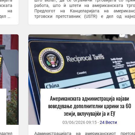
вијата
што велат, да се ограничи трговијата со при
нската
работа, што ѝ штети на американската трго
та на
Предлогот на Канцеларијата на американс
дел од
трговски претставник (USTR) е дел од најн
според
истрага за нефер трговски практики, според Член
која беше објавена ...
Американската администрација најави
воведување дополнителни царини за 60
земји, вклучувајќи ја и ЕУ
03/06/2026 09:15 -
24 Вести
едател
Администрацијата на американскиот претсед