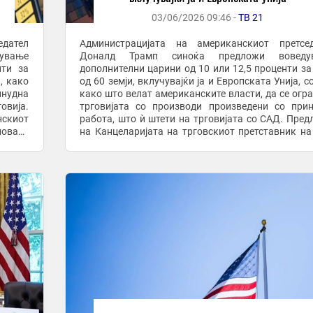
03/06/2026 09:46 -
ТВ 21
едател
Администрацијата на американскиот претсед
ување
Доналд Трамп синоќа предложи воведу
нти за
дополнителни царини од 10 или 12,5 проценти за
, како
од 60 земји, вклучувајќи ја и Европската Унија, со
инудна
како што велат американските власти, да се огр
овија.
трговијата со производи произведени со при
скиот
работа, што ѝ штети на трговијата со САД. Пред
новата
на Канцеларијата на трговскиот претставник н
н 301,
(USTR) е дел од најновата истрага за нефер ...