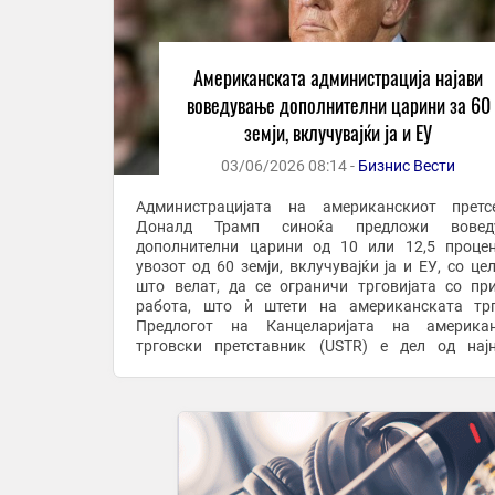
Американската администрација најави
воведување дополнителни царини за 60
земји, вклучувајќи ја и ЕУ
03/06/2026 08:14 -
Бизнис Вести
Администрацијата на американскиот претс
Доналд Трамп синоќа предложи вовед
дополнителни царини од 10 или 12,5 проце
увозот од 60 земји, вклучувајќи ја и ЕУ, со цел
што велат, да се ограничи трговијата со пр
работа, што ѝ штети на американската трг
Предлогот на Канцеларијата на американ
трговски претставник (USTR) е дел од нај
истрага за нефер трговски практики, според Чле
која беше објавена ...