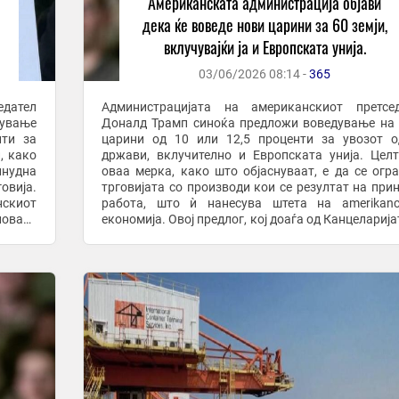
Американската администрација објави
дека ќе воведе нови царини за 60 земји,
вклучувајќи ја и Европската унија.
03/06/2026 08:14 -
365
едател
Администрацијата на американскиот претсед
ување
Доналд Трамп синоќа предложи воведување на
нти за
царини од 10 или 12,5 проценти за увозот 
, како
држави, вклучително и Европската унија. Цел
инудна
оваа мерка, како што објаснуваат, е да се огр
овија.
трговијата со производи кои се резултат на при
скиот
работа, што ѝ нанесува штета на amerikanс
новата
економија. Овој предлог, кој доаѓа од Канцеларија
н 301,
американскиот трговски претставник, е дел од ...