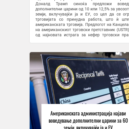
Доналд Трамп синоќа предложи вовед
дополнителни царини од 10 или 12,5% за увозот
земји, вклучувајќи ја и ЕУ, со цел да се ог
трговијата со принудна работа, што ѝ шт
американската трговија. Предлогот на Канцела
на американскиот трговски претставник (USTR)
од најновата истрага за нефер трговски пра
според Член 301, која беше објавена во моменто
...
Американската администрација најави
воведување дополнителни царини за 60
земји, вклучувајќи ја и ЕУ