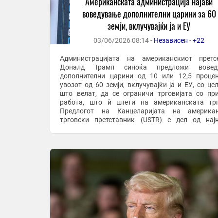
Американската администрација најави
воведување дополнителни царини за 60
земји, вклучувајќи ја и ЕУ
03/06/2026 08:14 -
Независен
-
+22
Администрацијата на американскиот претс
Доналд Трамп синоќа предложи вовед
дополнителни царини од 10 или 12,5 проце
увозот од 60 земји, вклучувајќи ја и ЕУ, со цел
што велат, да се ограничи трговијата со пр
работа, што ѝ штети на американската трг
Предлогот на Канцеларијата на американ
трговски претставник (USTR) е дел од нај
истрага за нефер трговски практики, според Чле
која беше објавена ...