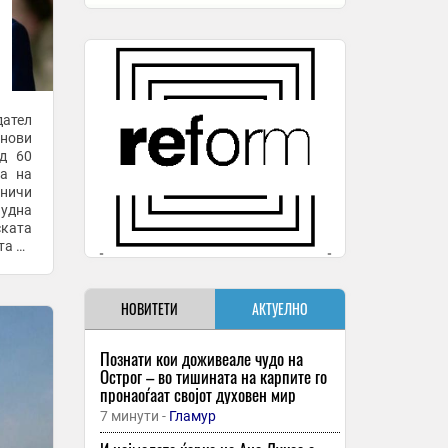
ател
 нови
од 60
та на
аничи
нудна
ката
та на
НОВИТЕТИ
АКТУЕЛНО
Познати кои доживеале чудо на
Острог – во тишината на карпите го
пронаоѓаат својот духовен мир
7 минути -
Гламур