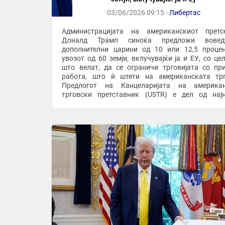
03/06/2026 09:15 -
Либертас
Администрацијата на американскиот претс
Доналд Трамп синоќа предложи вовед
дополнителни царини од 10 или 12,5 проце
увозот од 60 земји, вклучувајќи ја и ЕУ, со цел
што велат, да се ограничи трговијата со пр
работа, што ѝ штети на американската трг
Предлогот на Канцеларијата на американ
трговски претставник (USTR) е дел од нај
истрага за нефер трговски практики, според Чле
која беше објавена ...