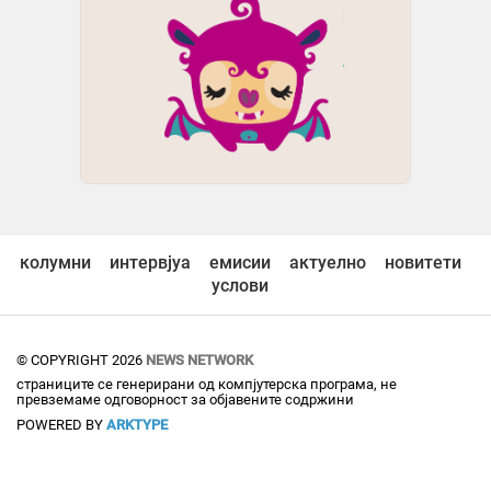
хектари вреден природен резерват - еве кои општини се под
опасност!
2 часа -
Прв
Враништа пееше до зори: Јордан Митев со целовечерен
настап ја крена публиката на нозе за „Св. Петка“
2 часа -
Охрид1
-
Вечерва тешка сообраќајка – првични информации
2 часа -
Директно
По неколкучасовна потрага уапсен сторителот на убиството
на 20-годишниот припадник на армијата во Корча
колумни
интервјуа
емисии
актуелно
новитети
2 часа -
Весник Илинден
услови
Судбината се менува на 28 август: Четири знаци ќе ја
слушнат веста што ја чекаа со години, дојде вистинскиот
момент за правење пари и живеење среќен живот
© COPYRIGHT 2026
NEWS NETWORK
3 часа -
Вечер Прес
страниците се генерирани од компјутерска програма, не
превземаме одговорност за објавените содржини
Имате стари касети дома? Некои ретки изданија денес
POWERED BY
ARKTYPE
вредат илјадници евра
3 часа -
Слободен Печат