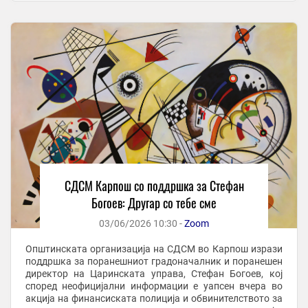
спортската сала ...
СДСМ Карпош со поддршка за Стефан
Богоев: Другар со тебе сме
03/06/2026 10:30 -
Zoom
Општинската организација на СДСМ во Карпош изрази
поддршка за поранешниот градоначалник и поранешен
директор на Царинската управа, Стефан Богоев, кој
според неофицијални информации е уапсен вчера во
акција на финансиската полиција и обвинителството за