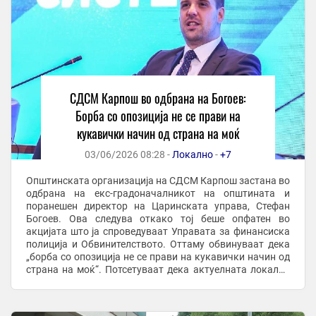
СДСМ Карпош во одбрана на Богоев:
Борба со опозиција не се прави на
кукавички начин од страна на моќ
03/06/2026 08:28 -
Локално
-
+7
Општинската организација на СДСМ Карпош застана во
одбрана на екс-градоначалникот на општината и
поранешен директор на Царинската управа, Стефан
Богоев. Ова следува откако тој беше опфатен во
акцијата што ја спроведуваат Управата за финансиска
полиција и Обвинителството. Оттаму обвинуваат дека
„борба со опозиција не се прави на кукавички начин од
страна на моќ“. Потсетуваат дека актуелната локална
власт во Карпош се промовирала со проекти ...