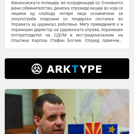
Финансиската полиција, во координација со Основното
јавно обвинителство, денеска спроведе акција во која се
лишени од слобода четири лица осомничени за
злоупотреби поврзани со тендерска постапка во
Управата за царинско работење. Меѓу приведените е и
поранешен директор на Царинската управа, поранешен
потпретседател на СДСМ и екс-градоначалник на
Општина Карпош Стефан Богоев. Според првичните
информации, лицата се товарат за злоупотреби, ...