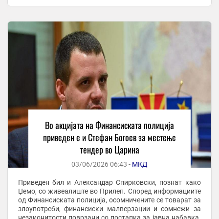
сторени кривични дела од коруптивна природа. ...
Во акцијата на Финансиската полиција
приведен е и Стефан Богоев за местење
тендер во Царина
03/06/2026 06:43 -
МКД
Приведен бил и Александар Спирковски, познат како
Џемо, со живеалиште во Прилеп. Според информациите
од Финансиската полиција, осомничените се товарат за
злоупотреби, финансиски малверзации и сомнежи за
незаконитости поврзани со постапка за јавна набавка.