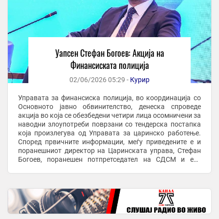
Уапсен Стефан Богоев: Акција на
Финансиската полиција
02/06/2026 05:29 -
Курир
Управата за финансиска полиција, во координација со
Основното јавно обвинителство, денеска спроведе
акција во која се обезбедени четири лица осомничени за
наводни злоупотреби поврзани со тендерска постапка
која произлегува од Управата за царинско работење.
Според првичните информации, меѓу приведените е и
поранешниот директор на Царинската управа, Стефан
Богоев, поранешен потпретседател на СДСМ и екс
градоначалник на Општина Карпош. Меѓу ...