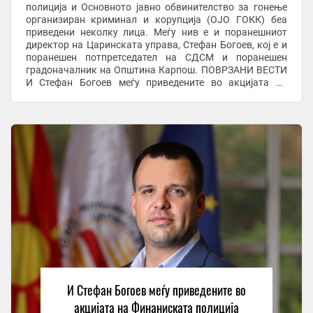
полиција и Основното јавно обвинителство за гонење
организиран криминал и корупција (ОЈО ГОКК) беа
приведени неколку лица. Меѓу нив е и поранешниот
директор на Царинската управа, Стефан Богоев, кој е и
поранешен потпретседател на СДСМ и поранешен
градоначалник на Општина Карпош. ПОВРЗАНИ ВЕСТИ
И Стефан Богоев меѓу приведените во акцијата на
Финаниската полиција Засега освен потврда за
акцијата од ...
И Стефан Богоев меѓу приведените во
акцијата на Финаниската полиција