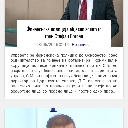
Финансиска полиција објасни зошто го
гони Стефан Богоев
03/06/2026 02:14 -
Независен
Управата за финансиска полиција до Основното јавно
обвинителство за гонење на организиран криминал и
корупција поднесе кривична пријава против С.Б. во
својство на службено лице – директор на Царинската
управа, С.М. во својство на службено лице – помошник
директор во Царинската управа, Д.Г. во својство на
овластено лице во правно лице, А.С. во својство на
вработено лице во правно лице и против едно правно
лице, поради постоење основи на ...