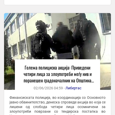
поврзана со Царинската управа. Според ...
Голема полициска акција: Приведени
четири лица за злоупотреби меѓу нив и
поранешен градоначалник на Општина
Карпош
02/06/2026 04:59 -
Либертас
Финансиската полиција, во координација со Основното
јавно обвинителство, денеска спроведе акција во која се
лишени од слобода четири лица осомничени за
злоупотреби поврзани со тендерска постапка во