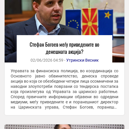
Стефан Богоев меѓу приведените во
денешната акција?
02/06/2026 04:59 -
Утрински Весник
Управата за финансиска полиција, во координација со
Основното јавно обвинителство, денеска спроведе
акција во која се обезбедени четири лица осомничени за
наводни злоупотреби поврзани со тендерска постапка
која произлегува од Управата за царинско работење.
Според првичните информации објавени во одредени
медиуми, меѓу приведените е и поранешниот директор
на Царинската управа, Стефан Богоев, поранешен
потпретседател на СДСМ и екс ...