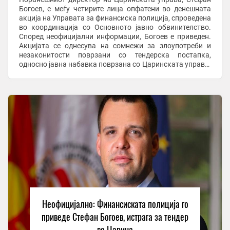
Богоев, е меѓу четирите лица опфатени во денешната
акција на Управата за финансиска полиција, спроведена
во координација со Основното јавно обвинителство.
Според неофицијални информации, Богоев е приведен.
Акцијата се однесува на сомнежи за злоупотреби и
незаконитости поврзани со тендерска постапка,
односно јавна набавка поврзана со Царинската управа.
Богоев е поранешен потпретседател на СДСМ ...
Неофицијално: Финансиската полиција го
приведе Стефан Богоев, истрага за тендер
во Царина