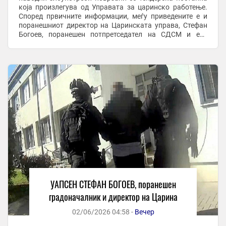
која произлегува од Управата за царинско работење.
Според првичните информации, меѓу приведените е и
поранешниот директор на Царинската управа, Стефан
Богоев, поранешен потпретседател на СДСМ и екс
градоначалник на Општина Карпош. Меѓу ...
УАПСЕН СТЕФАН БОГОЕВ, поранешен
градоначалник и директор на Царина
02/06/2026 04:58 -
Вечер