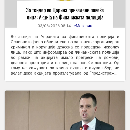
За тендер во Царина приведени повеќе
лица: Акција на Финаниската полиција
03/06/2026 08:14 -
еМагазин
Во акција на Управата за финаниската полиција и
Основното јавно обвинителство за гонење организиран
криминал и корупција денеска се приведени неколку
лица. Како што информираа од Финаниската полиција
во рамки на акцијата имало претреси на домови,
деловни простории и на лица на повеќе локации. Од
таму не кажуваат за каква акција станува збор, но
велат дека акцијата произлегувала од “предистражна
постапка насочена кон откривање и документирање ...