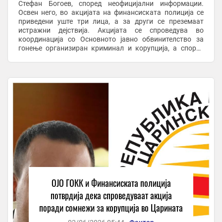
Стефан Богоев, според неофицијални информации.
Освен него, во акцијата на финансиската полиција се
приведени уште три лица, а за други се преземаат
истражни дејствија. Акцијата се спроведува во
координација со Основното јавно обвинителство за
гонење организиран криминал и корупција, а според
првичните информации, се однесува на сомнежи за
местење тендер ...
ОЈО ГОКК и Финансиската полиција
потврдија дека спроведуваат aкција
поради сомнежи за корупција во Царината