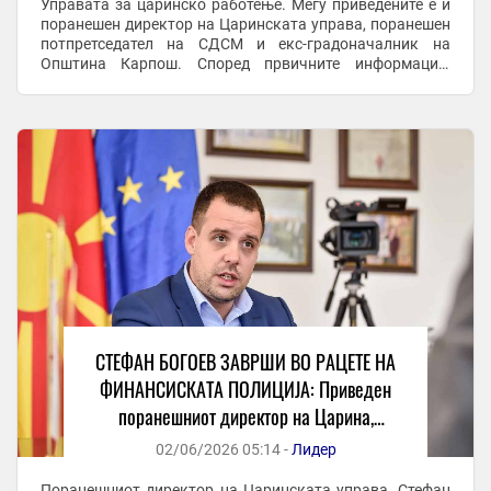
Управата за царинско работење. Меѓу приведените е и
поранешен директор на Царинската управа, поранешен
потпретседател на СДСМ и екс-градоначалник на
Општина Карпош. Според првичните информации,
лицата се товарат за злоупотреби, финансиски ...
СТЕФАН БОГОЕВ ЗАВРШИ ВО РАЦЕТЕ НА
ФИНАНСИСКАТА ПОЛИЦИЈА: Приведен
поранешниот директор на Царина,
осомничен е за злоупотреби со тендер
02/06/2026 05:14 -
Лидер
Поранешниот директор на Царинската управа, Стефан