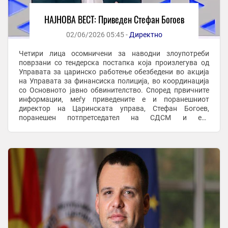
НАЈНОВА ВЕСТ: Приведен Стефан Богоев
02/06/2026 05:45 -
Директно
Четири лица осомничени за наводни злоупотреби
поврзани со тендерска постапка која произлегува од
Управата за царинско работење обезбедени во акција
на Управата за финансиска полиција, во координација
со Основното јавно обвинителство. Според првичните
информации, меѓу приведените е и поранешниот
директор на Царинската управа, Стефан Богоев,
поранешен потпретседател на СДСМ и екс
градоначалник на Општина Карпош. Меѓу лицата
опфатени со акцијата ...