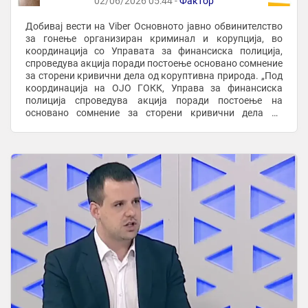
02/06/2026 05:44 -
Фактор
Добивај вести на Viber Основното јавно обвинителство
за гонење организиран криминал и корупција, во
координација со Управата за финансиска полиција,
спроведува акција поради постоење основано сомнение
за сторени кривични дела од коруптивна природа. „Под
координација на ОЈО ГОКК, Управа за финансиска
полиција спроведува акција поради постоење на
основано сомнение за сторени кривични дела од
коруптивна природа. Акцијата уште трае. Како што ...