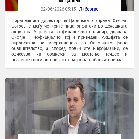
02/06/2026 05:15 -
Либертас
Поранешниот директор на Царинската управа, Стефан
Богоев, е меѓу четирите лица опфатени во денешната
акција на Управата за финансиска полиција, дознава
Скопје1. Неофицијално, тој е приведен. Акцијата се
спроведува во координација со Основното јавно
обвинителство, а според првичните информации, се
однесува на сомнежи за местење тендер и
незаконитости во постапка за јавна набавка поврзана
со Царинската управа. Според информациите,
осомничените ...