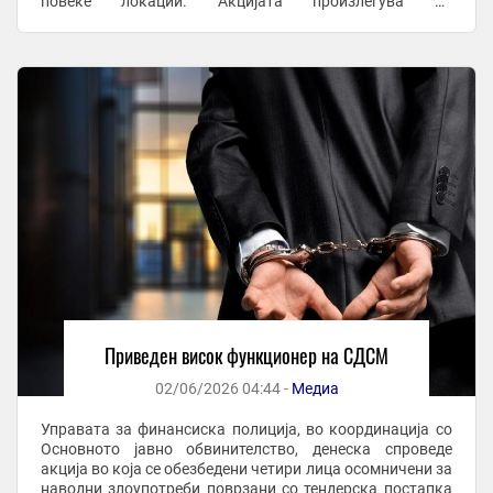
повеќе локации. Акцијата произлегува од
предистражна постапка насочена кон откривање и ...
Приведен висок функционер на СДСМ
02/06/2026 04:44 -
Медиа
Управата за финансиска полиција, во координација со
Основното јавно обвинителство, денеска спроведе
акција во која се обезбедени четири лица осомничени за
наводни злоупотреби поврзани со тендерска постапка