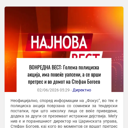
ВОНРЕДНА ВЕСТ: Голема полициска
акција, има повеќе уапсени, а се врши
претрес и во домот на Стефан Богоев
02/06/2026 05:29 -
Директно
Неофицијално, според информации на „Фокус“, во тек е
полициска акција поврзана со сомнежи за тендерски
постапки, при што неколку лица се веќе приведени,
додека за други се преземаат истражни дејствија. Меѓу
нив е и поранешниот директор на Царинската управа,
Стефан Богоев, кај кого во моментов се вршат претрес