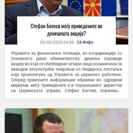
Стефан Богоев меѓу приведените во
денешната акција?
02/06/2026 04:58 -
24 Инфо
Управата за финансиска полиција, во координација со
Основното јавно обвинителство, денеска спроведе
акција во која се обезбедени четири лица осомничени за
наводни злоупотреби поврзани со тендерска постапка
која произлегува од Управата за царинско работење.
Според првичните информации објавени во одредени
медиуми, меѓу приведените е и поранешниот директор
на Царинската управа, Стефан Богоев, поранешен
потпретседател на СДСМ и екс ...