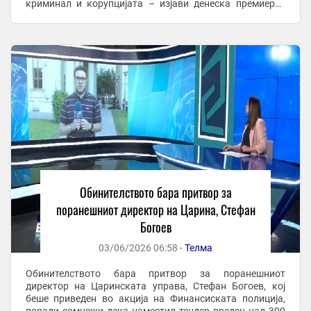
криминал и корупцијата – изјави денеска премиерот
Христијан Мицкоски одговарајќи на новинарско
прашање на ...
Обинителството бара притвор за
поранешниот директор на Царина, Стефан
Богоев
03/06/2026 06:58 -
Телма
Обинителството бара притвор за поранешниот
директор на Царинската управа, Стефан Богоев, кој
беше приведен во акција на Финансиската полиција,