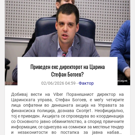
Приведен екс директорот на Царина
Стефан Богоев?
02/06/2026 04:59 -
Фактор
Добивај вести на Viber Поранешниот директор на
Царинската управа, Стефан Богоев, е меѓу четирите
лица опфатени во денешната акција на Управата за
финансиска полиција, дознава Скопје1. Неофицијално,
тој е приведен. Акцијата се спроведува во координација
со Основното јавно обвинителство, а според првичните
информации, се однесува на сомнежи за местење тендер
и незаконитости во постапка за јавна набавка