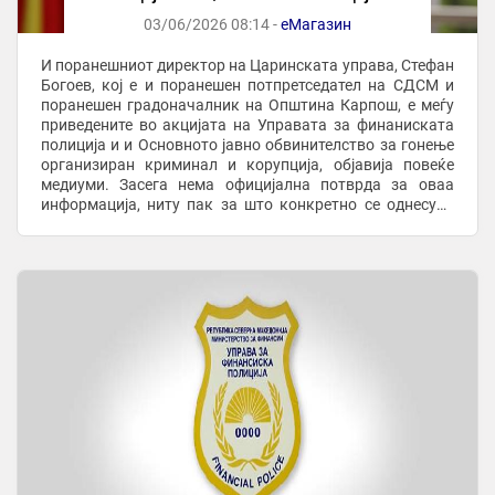
03/06/2026 08:14 -
еМагазин
И поранешниот директор на Царинската управа, Стефан
Богоев, кој е и поранешен потпретседател на СДСМ и
поранешен градоначалник на Општина Карпош, е меѓу
приведените во акцијата на Управата за финаниската
полиција и и Основното јавно обвинителство за гонење
организиран криминал и корупција, објавија повеќе
медиуми. Засега нема официјална потврда за оваа
информација, ниту пак за што конкретно се однесува
акцијата. Неофицијално, станува збор за ...