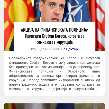
АКЦИЈА НА ФИНАНСИСКАТА ПОЛИЦИЈА:
Приведен Стефан Богоев, истрага за
сомнежи за корупција
02/06/2026 07:43 -
Во Центар
Поранешниот градоначалник на Карпош и актуелен
функционер Стефан Богоев е меѓу лицата кои денеска
беа приведени во голема акција што ја спроведуваат
Финансиската полиција и Основното јавно
обвинителство за гонење организиран криминал и
корупција. Според првичните информации објавени од
повеќе медиуми, акцијата е поврзана со истрага за
сомнежи за коруптивни дејствија и злоупотреби во
работењето на државни институции. Од
Обвинителството засега ...