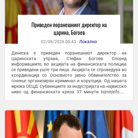
Приведен поранешниот директор на
царина, Богоев
02/06/2026 06:43 -
Локално
Денеска е приведен поранешниот директор на
Царинската управа, Стефан Богоев. Според
информациите, во акцијата на финансиската полиција
се приведени уште три лица. Акцијата се спроведува во
координација со Основното јавно обвинителство за
гонење организиран криминал и корупција. Од нашата
мрежа ОЕЦД: Субвенциите за индустријата на највисоко
ниво од финансиската криза 37 минути biznisinfo.mk
Годишната инфлација во еврозоната се искачи на 3,2 ...