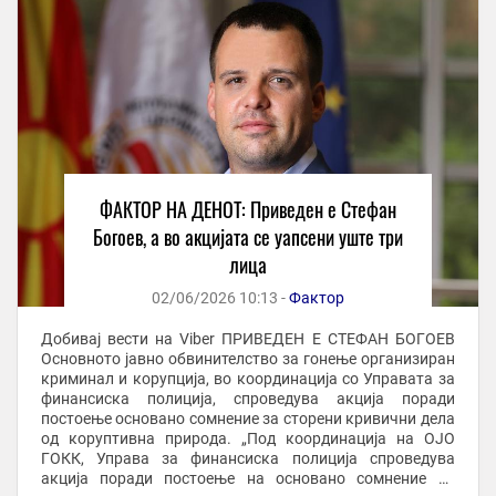
ФАКТОР НА ДЕНОТ: Приведен е Стефан
Богоев, a во акцијата се уапсени уште три
лица
02/06/2026 10:13 -
Фактор
Добивај вести на Viber ПРИВЕДЕН Е СТЕФАН БОГОЕВ
Основното јавно обвинителство за гонење организиран
криминал и корупција, во координација со Управата за
финансиска полиција, спроведува акција поради
постоење основано сомнение за сторени кривични дела
од коруптивна природа. „Под координација на ОЈО
ГОКК, Управа за финансиска полиција спроведува
акција поради постоење на основано сомнение за