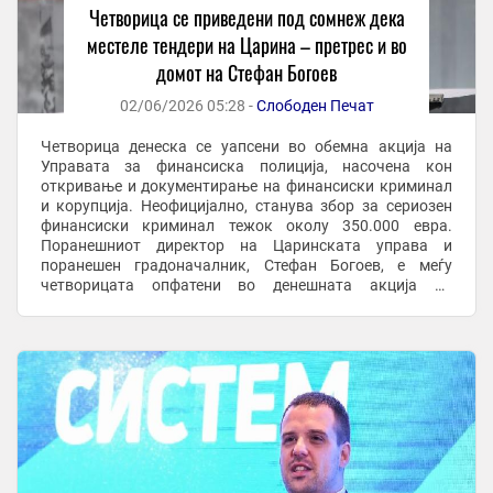
Четворица се приведени под сомнеж дека
местеле тендери на Царина – претрес и во
домот на Стефан Богоев
02/06/2026 05:28 -
Слободен Печат
Четворица денеска се уапсени во обемна акција на
Управата за финансиска полиција, насочена кон
откривање и документирање на финансиски криминал
и корупција. Неофицијално, станува збор за сериозен
финансиски криминал тежок околу 350.000 евра.
Поранешниот директор на Царинската управа и
поранешен градоначалник, Стефан Богоев, е меѓу
четворицата опфатени во денешната акција на
Управата за финансиска полиција, во чиј дом се врши
претрес, ...