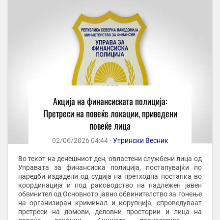
Акција на финансиската полиција:
Претреси на повеќе локации, приведени
повеќе лица
02/06/2026 04:44 -
Утрински Весник
Во текот на денешниот ден, овластени службени лица од
Управата за финансиска полиција, постапувајќи по
наредби издадени од судија на претходна постапка во
координација и под раководство на надлежен јавен
обвинител од Основното јавно обвинителство за гонење
на организиран криминал и корупција, спроведуваат
претреси на домови, деловни простории и лица на