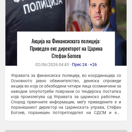
Акција на Финансиската полиција:
Приведен екс директорот на Царина
Стефан Богоев
02/06/2026 04:43 -
Прес 24
-
+26
Управата за финансиска полиција, во координација со
Основното јавно обвинителство, денеска спроведе
акција во која се обезбедени четири лица осомничени за
наводни злоупотреби поврзани со тендерска постапка
која произлегува од Управата за царинско работење.
Според првичните информации, меѓу приведените е и
поранешниот директор на Царинската управа, Стефан
Богоев, поранешен потпретседател на СДСМ и екс
градоначалник на Општина Карпош. Меѓу ...