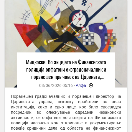
Мицкоски: Во акцијата на Финансиската
полиција опфатени ексградоначалник и
поранешен прв човек на Царината,
неколку вработени и еден посредник
03/06/2026 05:16 -
Алфа
-
Поранешен градоначалник и поранешен директор на
Царинската управа, неколку вработени во оваа
институција, како и едно лице, кое било своевиден
посредник во олеснување одредени незаконски
активности, се опфатени во акцијата на Финаниската
полиција насочена кон откривање и документирање
повеќе кривични дела од областа на финансискиот