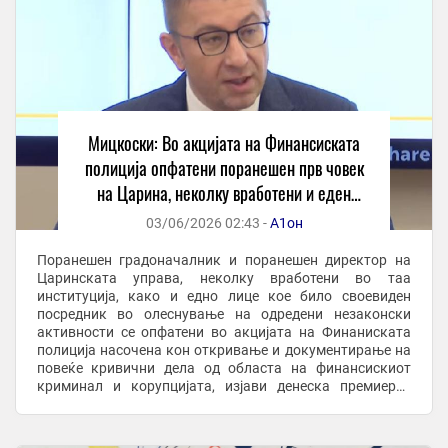
Мицкоски: Во акцијата на Финансиската
полиција опфатени поранешен прв човек
на Царина, неколку вработени и еден
„посредник“
03/06/2026 02:43 -
А1он
Поранешен градоначалник и поранешен директор на
Царинската управа, неколку вработени во таа
институција, како и едно лице кое било своевиден
посредник во олеснување на одредени незаконски
активности се опфатени во акцијата на Финаниската
полиција насочена кон откривање и документирање на
повеќе кривични дела од областа на финансискиот
криминал и корупцијата, изјави денеска премиерот
Христијан Мицкоски, одговарајќи на новинарско
прашање на ...