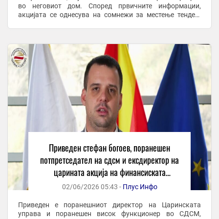
во неговиот дом. Според првичните информации,
акцијата се однесува на сомнежи за местење тендер.
Истражните органи продолжуваат со ...
Приведен стефан богоев, поранешен
потпретседател на сдсм и ексдиректор на
царината акција на финансиската
полиција за кривични дела поврзани со
02/06/2026 05:43 -
Плус Инфо
корупција
Приведен е поранешниот директор на Царинската
управа и поранешен висок функционер во СДСМ,