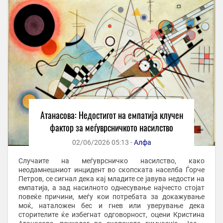
Атанасова: Недостигот на емпатија клучен
фактор за меѓуврсничкото насилство
02/06/2026 05:13 -
Алфа
Случаите на меѓуврсничко насилство, како
неодамнешниот инцидент во скопската населба Ѓорче
Петров, се сигнал дека кај младите се јавува недости на
емпатија, а зад насилното однесување најчесто стојат
повеќе причини, меѓу кои потребата за докажување
моќ, наталожен бес и гнев или уверување дека
сторителите ќе избегнат одговорност, оцени Кристина