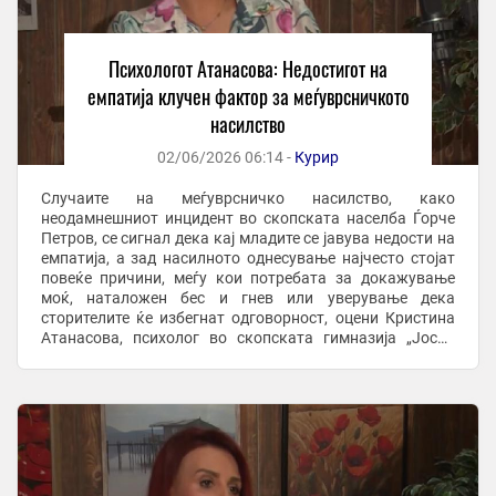
Психологот Атанасова: Недостигот на
емпатија клучен фактор за меѓуврсничкото
насилство
02/06/2026 06:14 -
Курир
Случаите на меѓуврсничко насилство, како
неодамнешниот инцидент во скопската населба Ѓорче
Петров, се сигнал дека кај младите се јавува недости на
емпатија, а зад насилното однесување најчесто стојат
повеќе причини, меѓу кои потребата за докажување
моќ, наталожен бес и гнев или уверување дека
сторителите ќе избегнат одговорност, оцени Кристина
Атанасова, психолог во скопската гимназија „Јосип
Броз Тито“. Во гостување на телевизија Алфа во ...