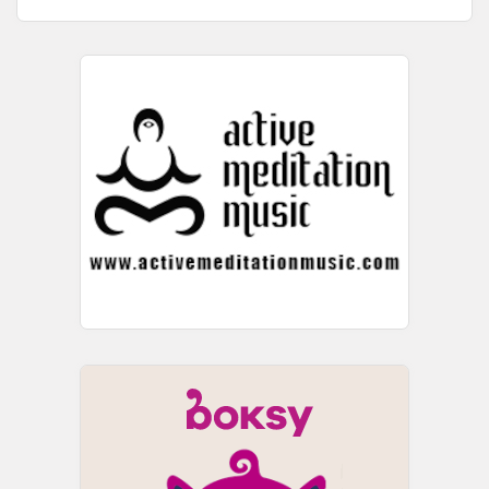
Броз Тито“. Во гостување на телевизија Алфа, ...