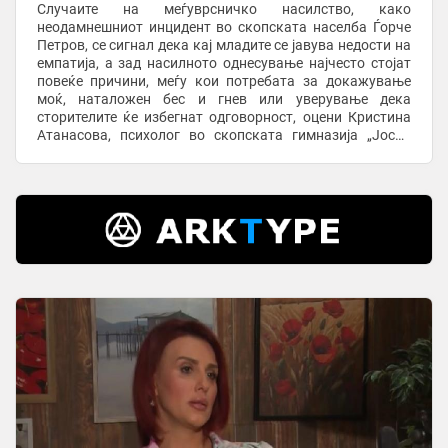
Случаите на меѓуврсничко насилство, како
неодамнешниот инцидент во скопската населба Ѓорче
Петров, се сигнал дека кај младите се јавува недости на
емпатија, а зад насилното однесување најчесто стојат
повеќе причини, меѓу кои потребата за докажување
моќ, наталожен бес и гнев или уверување дека
сторителите ќе избегнат одговорност, оцени Кристина
Атанасова, психолог во скопската гимназија „Јосип
Броз Тито“. Во гостување на телевизија Алфа, ...