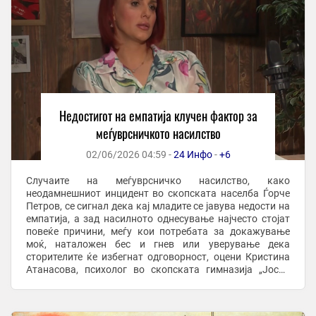
Недостигот на емпатија клучен фактор за
меѓуврсничкото насилство
02/06/2026 04:59 -
24 Инфо
-
+6
Случаите на меѓуврсничко насилство, како
неодамнешниот инцидент во скопската населба Ѓорче
Петров, се сигнал дека кај младите се јавува недости на
емпатија, а зад насилното однесување најчесто стојат
повеќе причини, меѓу кои потребата за докажување
моќ, наталожен бес и гнев или уверување дека
сторителите ќе избегнат одговорност, оцени Кристина
Атанасова, психолог во скопската гимназија „Јосип
Броз Тито“. Во гостување на телевизија Алфа, ...