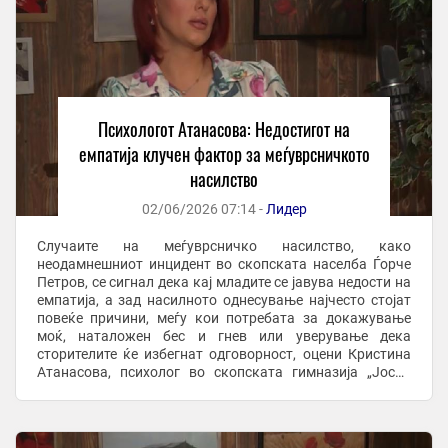
Психологот Атанасова: Недостигот на
емпатија клучен фактор за меѓуврсничкото
насилство
02/06/2026 07:14 -
Лидер
Случаите на меѓуврсничко насилство, како
неодамнешниот инцидент во скопската населба Ѓорче
Петров, се сигнал дека кај младите се јавува недости на
емпатија, а зад насилното однесување најчесто стојат
повеќе причини, меѓу кои потребата за докажување
моќ, наталожен бес и гнев или уверување дека
сторителите ќе избегнат одговорност, оцени Кристина
Атанасова, психолог во скопската гимназија „Јосип
Броз Тито“. Во гостување на телевизија Алфа во ...