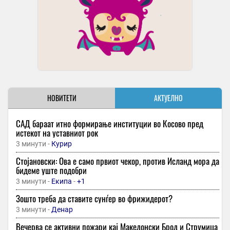
НОВИТЕТИ
АКТУЕЛНО
САД бараат итно формирање институции во Косово пред
истекот на уставниот рок
3 минути -
Курир
Стојановски: Ова е само првиот чекор, против Исланд мора да
бидеме уште подобри
3 минути -
Екипа
-
+1
Зошто треба да ставите сунѓер во фрижидерот?
3 минути -
Денар
Вечерва се активни пожари кај Македонски Брод и Струмица