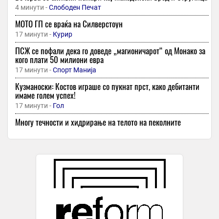
4 минути -
Слободен Печат
МОТО ГП се враќа на Силверстоун
17 минути -
Курир
ПСЖ се пофали дека го доведе „магионичарот“ од Монако за
кого плати 50 милиони евра
17 минути -
Спорт Манија
Кузманоски: Костов играше со пукнат прст, како дебитанти
имаме голем успех!
17 минути -
Гол
Многу течности и хидрирање на телото на пеколните
горештини
17 минути -
Сител
Сменетиот Федоров уште се надева на враќање на фотелјата
во военото министерство
17 минути -
Трн
На 15 август се подготвуваат нови бегалци од Мароко во
Шпанија!
18 минути -
Република