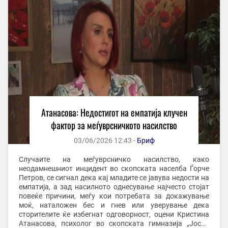
Атанасова: Недостигот на емпатија клучен
фактор за меѓуврсничкото насилство
03/06/2026 12:43 -
Бриф
Случаите на меѓуврсничко насилство, како
неодамнешниот инцидент во скопската населба Ѓорче
Петров, се сигнал дека кај младите се јавува недости на
емпатија, а зад насилното однесување најчесто стојат
повеќе причини, меѓу кои потребата за докажување
моќ, наталожен бес и гнев или уверување дека
сторителите ќе избегнат одговорност, оцени Кристина
Атанасова, психолог во скопската гимназија „Јосип