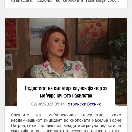
Атанасова, психолог во скопската гимназија „Јосип
Броз Тито“. Во гостување на телевизија Алфа, ...
Недостигот на емпатија клучен фактор за
меѓуврсничкото насилство
02/06/2026 05:14 -
Утрински Весник
Случаите на меѓуврсничко насилство, како
неодамнешниот инцидент во скопската населба Ѓорче
Петров, се сигнал дека кај младите се јавува недости на
емпатија, а зад насилното однесување најчесто стојат