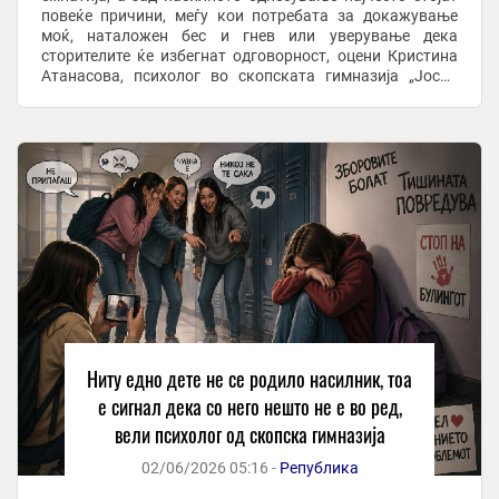
повеќе причини, меѓу кои потребата за докажување
моќ, наталожен бес и гнев или уверување дека
сторителите ќе избегнат одговорност, оцени Кристина
Атанасова, психолог во скопската гимназија „Јосип
Броз Тито“. Во гостување на телевизија Алфа, ...
Ниту едно дете не се родило насилник, тоа
е сигнал дека со него нешто не е во ред,
вели психолог од скопска гимназија
02/06/2026 05:16 -
Република