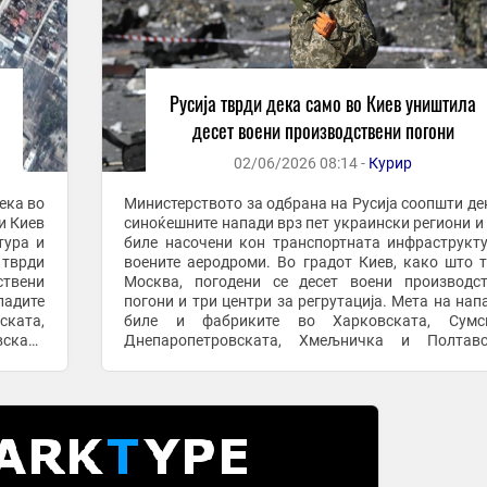
Русија тврди дека само во Киев уништила
десет воени производствени погони
02/06/2026 08:14 -
Курир
ека во
Министерството за одбрана на Русија соопшти де
и Киев
синоќешните напади врз пет украински региони и
тура и
биле насочени кон транспортната инфраструкт
 тврди
воените аеродроми. Во градот Киев, како што 
ствени
Москва, погодени се десет воени производс
падите
погони и три центри за регрутација. Мета на нап
ката,
биле и фабриките во Харковската, Сумск
ската
Днепаропетровската, Хмељничка и Полтавс
то МО,
област и во регионот Запорожје. Според рускот
во ...