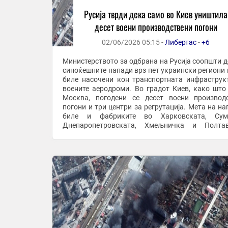
Русија тврди дека само во Киев уништила
десет воени производствени погони
02/06/2026 05:15 -
Либертас
-
+6
Министерството за одбрана на Русија соопшти д
синоќешните напади врз пет украински региони 
биле насочени кон транспортната инфраструк
воените аеродроми. Во градот Киев, како што
Москва, погодени се десет воени производ
погони и три центри за регрутација. Мета на на
биле и фабриките во Харковската, Сумс
Днепаропетровската, Хмељничка и Полтав
област и во регионот Запорожје. Според руско
во ...