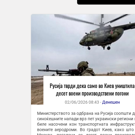
Русија тврди дека само во Киев уништила
десет воени производствени погони
02/06/2026 08:43 -
Денешен
Министерството за одбрана на Русија соопшти д
синоќешните напади врз пет украински региони 
биле насочени кон транспортната инфраструк
воените аеродроми. Во градот Киев, како што