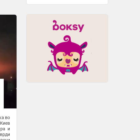
дочекан како божество, Турција
„гори“ од емоции!
2 часа -
Спортска Станица
Дејвид Греј: За да се победи
Шкендија, мора да бидеме на нивото
од лани кога го минавме Партизан
2 часа -
Sport Media
Андалузиски шамар за будење:
Дефанзивниот колапс во Даблин го
разбесни Арсенал!
2 часа -
Спортска Станица
ТМРО: Владата да не дозволува
андимакедонски одбележувања на
нејзина територија
2 часа -
Mactel
ЕУ бара уставни измени од
Македонија, а ЕК ја изгубила
ка во
инстутиционалната меморија
 Киев
ура и
2 часа -
Mactel
тврди
Шкендија без Положани на