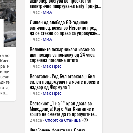
акционер влегува во проектот за
електрично поврзување меѓу Грција
и Кипар
1 час -
МИА
Лишен од слобода 63-годишен
виничанец, возел во Неготино пред
да се стекне со право за управување
на возилото
1 час -
МИА
Велешките пожарникари изгаснаа
два пожара за помалку од 24 часа,
ка во
спречена поголема штета
 Киев
ура и
1 час -
Мак Прес
тврди
Верстапен: Ред Бул отсекогаш бил
твени
силен поддржувач на моите проекти
адите
надвор од Формула 1
ата,
ката
1 час -
Мак Прес
о МО,
Светскиот „1 на 1“ крал доаѓа во
Македонија! Кој е Мат Киатипис и
зошто не смеете да го пропуштите
овој спектакл?
2 часа -
Спортска Станица
-
Фудбалски фанатизам: Салах