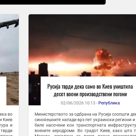
Русија тврди дека само во Киев уништила
десет воени производствени погони
02/06/2026 10:13 -
Република
ека во
Министерството за одбрана на Русија соопшти де
и Киев
синоќешните напади врз пет украински региони и
тура и
биле насочени кон транспортната инфраструкт
 тврди
воените аеродроми. Во градот Киев, како што 