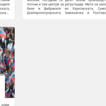
ствени
Москва, погодени се десет воени производс
падите
погони и три центри за регрутација. Мета на нап
ката,
биле и фабриките во Харковската, Сумск
ската
Днепаропетровската, Хмељничка и Полтавс
то МО,
област и во регионот Запорожје. Според рускот
во ...
 нови,