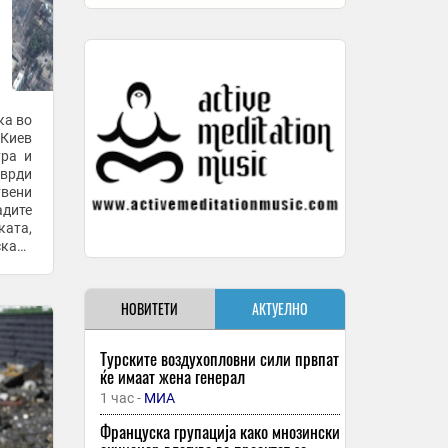
ка во
 Киев
ура и
тврди
твени
адите
ата,
ката
, ...
НОВИТЕТИ
АКТУЕЛНО
Турските воздухопловни сили првпат
ќе имаат жена генерал
1 час -
МИА
Француска групација како мнозински