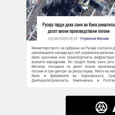
Русија тврди дека само во Киев уништила
десет воени производствени погони
02/06/2026 05:29 -
Утрински Весник
Министерството за одбрана на Русија соопшти д
синоќешните напади врз пет украински региони 
биле насочени кон транспортната инфраструк
воените аеродроми. Во градот Киев, како што
Москва, погодени се десет воени производ
погони и три центри за регрутација. Мета на на
биле и фабриките во Харковската, Сумс
Днепаропетровската, Хмељничка и Полтав
област и во регионот Запорожје. Според руско
во ...