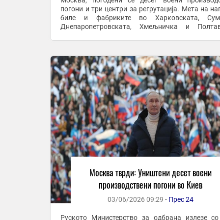
Москва, погодени се десет воени производ
погони и три центри за регрутација. Мета на на
биле и фабриките во Харковската, Сумс
Днепаропетровската, Хмељничка и Полтав
област и во регионот Запорожје. Според руско
во ...
Москва тврди: Уништени десет воени
производствени погони во Киев
03/06/2026 09:29 -
Прес 24
Руското Министерство за одбрана излезе со