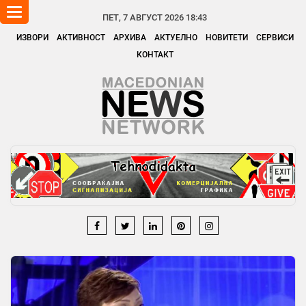
Toggle
ПЕТ, 7 АВГУСТ 2026 18:43
navigation
ИЗВОРИ
АКТИВНОСТ
АРХИВА
АКТУЕЛНО
НОВИТЕТИ
СЕРВИСИ
КОНТАКТ