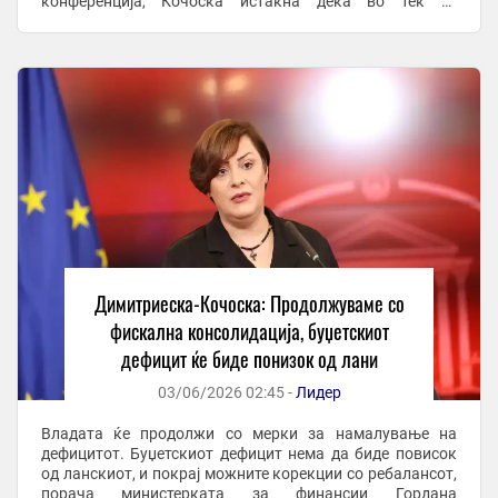
конференција, Кочоска истакна дека во тек се
проекциите за ребалансот, но оти насоката на
политиките е јасна – ...
Димитриеска-Кочоска: Продолжуваме со
фискална консолидација, буџетскиот
дефицит ќе биде понизок од лани
03/06/2026 02:45 -
Лидер
Владата ќе продолжи со мерки за намалување на
дефицитот. Буџетскиот дефицит нема да биде повисок
од ланскиот, и покрај можните корекции со ребалансот,
порача министерката за финансии Гордана