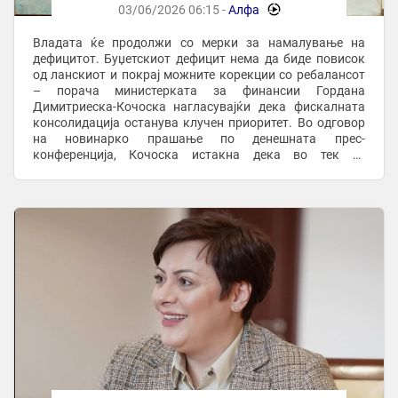
03/06/2026 06:15 -
Алфа
-
Владата ќе продолжи со мерки за намалување на
дефицитот. Буџетскиот дефицит нема да биде повисок
од ланскиот и покрај можните корекции со ребалансот
– порача министерката за финансии Гордана
Димитриеска-Кочоска нагласувајќи дека фискалната
консолидација останува клучен приоритет. Во одговор
на новинарко прашање по денешната прес-
конференција, Кочоска истакна дека во тек се
проекциите за ребалансот, но оти насоката на
политиките е јасна – ...