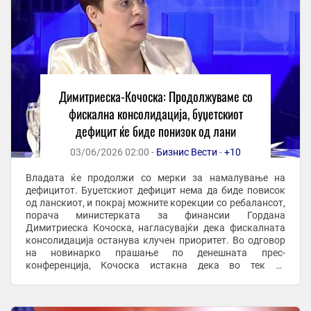
Димитриеска-Кочоска: Продолжуваме со
фискална консолидација, буџетскиот
дефицит ќе биде понизок од лани
03/06/2026 02:00 -
Бизнис Вести
-
+10
Владата ќе продолжи со мерки за намалување на
дефицитот. Буџетскиот дефицит нема да биде повисок
од ланскиот, и покрај можните корекции со ребалансот,
порача министерката за финансии Гордана
Димитриеска Кочоска, нагласувајќи дека фискалната
консолидација останува клучен приоритет. Во одговор
на новинарко прашање по денешната прес-
конференција, Кочоска истакна дека во тек се
проекциите за ребалансот, но оти насоката на
политиките е јасна – ...