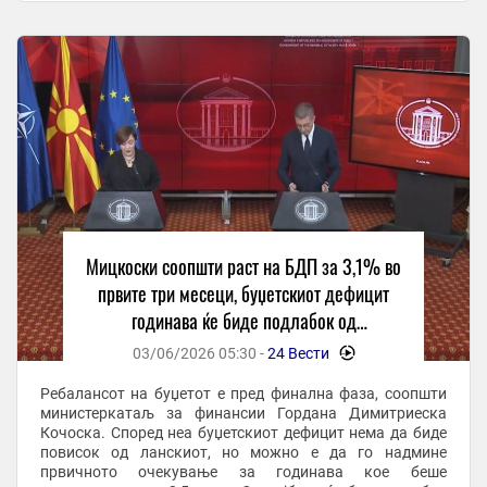
заокружена исплатата на ...
Мицкоски соопшти раст на БДП за 3,1% во
првите три месеци, буџетскиот дефицит
годинава ќе биде подлабок од
планираниот
03/06/2026 05:30 -
24 Вести
-
Ребалансот на буџетот е пред финална фаза, соопшти
министеркатаљ за финансии Гордана Димитриеска
Кочоска. Според неа буџетскиот дефицит нема да биде
повисок од ланскиот, но можно е да го надмине
првичното очекување за годинава кое беше