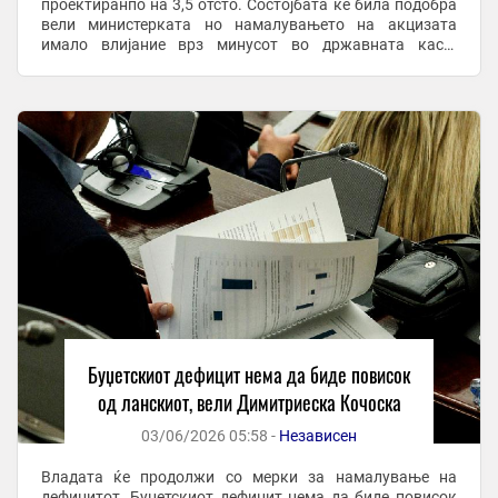
проектиранпо на 3,5 отсто. Состојбата ќе била подобра
вели министерката но намалувањето на акцизата
имало влијание врз минусот во државната каса.
Гордана Димитриеска Кочоска министерка за
финансии: „Може да има ...
Буџетскиот дефицит нема да биде повисок
од ланскиот, вели Димитриеска Кочоска
03/06/2026 05:58 -
Независен
Владата ќе продолжи со мерки за намалување на
дефицитот. Буџетскиот дефицит нема да биде повисок