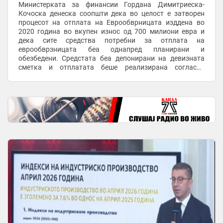
Министерката за финансии Гордана Димитриеска-
Кочоска денеска соопшти дека во целост е затворен
процесот на отплата на Еврообврницата изддена во
2020 година во вкупен износ од 700 милиони евра и
дека сите средства потребни за отплата на
еврообврзницата беа однапред планирани и
обезбедени. Средстата беа депонирани на девизната
сметка и отплатата беше реализирана согласно
планираната динамика. -Денеска официјално е
заокружена исплатата на ...