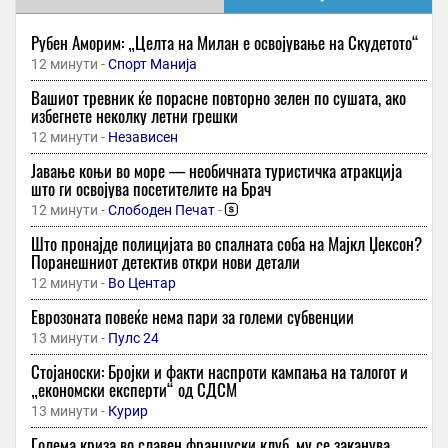
Рубен Аморим: „Целта на Милан е освојување на Скудетото“
12 минути -
Спорт Манија
Вашиот тревник ќе порасне повторно зелен по сушата, ако
избегнете неколку летни грешки
12 минути -
Независен
Јавање коњи во море — необичната туристичка атракција
што ги освојува посетителите на Брач
12 минути -
Слободен Печат
-
Што пронајде полицијата во спалната соба на Мајкл Џексон?
Поранешниот детектив откри нови детали
12 минути -
Во Центар
Еврозоната повеќе нема пари за големи субвенции
13 минути -
Пулс 24
Стојаноски: Бројки и факти наспроти кампања на талогот и
„економски експерти“ од СДСМ
13 минути -
Курир
Голема криза во славен француски клуб, му се заканува