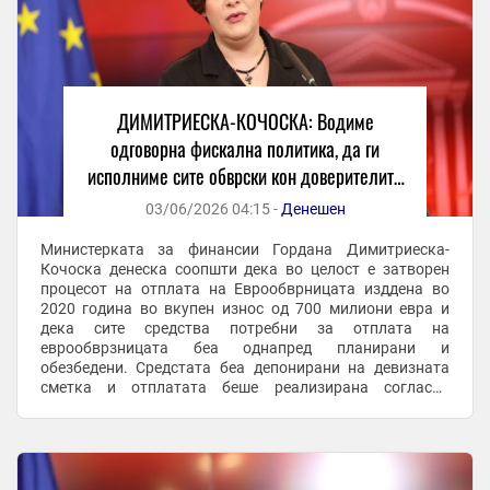
ДИМИТРИЕСКА-КОЧОСКА: Водиме
одговорна фискална политика, да ги
исполниме сите обврски кон доверителите
и да обезбедуваме услови за економски
03/06/2026 04:15 -
Денешен
раст
Министерката за финансии Гордана Димитриеска-
Кочоска денеска соопшти дека во целост е затворен
процесот на отплата на Еврообврницата изддена во
2020 година во вкупен износ од 700 милиони евра и
дека сите средства потребни за отплата на
еврообврзницата беа однапред планирани и
обезбедени. Средстата беа депонирани на девизната
сметка и отплатата беше реализирана согласно
планираната динамика. -Денеска официјално е
заокружена исплатата на ...