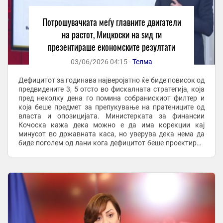
Потрошувачката меѓу главните двигатели
на растот, Мицкоски на ѕид ги
презентираше економските резултати
03/06/2026 04:15 -
Телма
Дефицитот за годинава најверојатно ќе биде повисок од
предвидените 3, 5 отсто во фискалната стратегија, која
пред неколку дена го помина собранискиот филтер и
која беше предмет за препукување на пратениците од
власта и опозицијата. Министерката за финансии
Кочоска кажа дека можно е да има корекции кај
минусот во државната каса, но уверува дека нема да
биде поголем од лани кога дефицитот беше проектиран
на 4 проценти од БДП. Секако дека е ...