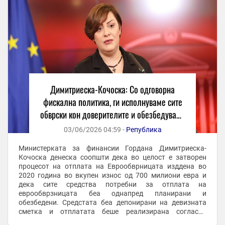
Димитриеска-Кочоска: Со одговорна
фискална политика, ги исполнуваме сите
обврски кон доверителите и обезбедуваме
услови за економски раст
03/06/2026 04:59 -
Република
Министерката за финансии Гордана Димитриеска-
Кочоска денеска соопшти дека во целост е затворен
процесот на отплата на Еврообврницата изддена во
2020 година во вкупен износ од 700 милиони евра и
дека сите средства потребни за отплата на
еврообврзницата беа однапред планирани и
обезбедени. Средстата беа депонирани на девизната
сметка и отплатата беше реализирана согласно
планираната динамика. Денеска официјално е