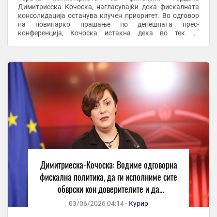
Димитриеска Кочоска, нагласувајќи дека фискалната
консолидација останува клучен приоритет. Во одговор
на новинарко прашање по денешната прес-
конференција, Кочоска истакна дека во тек се
проекциите за ребалансот, но оти насоката на
политиките е јасна – ...
Димитриеска-Кочоска: Водиме одговорна
фискална политика, да ги исполниме сите
обврски кон доверителите и да
обезбедуваме услови за економски раст
03/06/2026 04:14 -
Курир