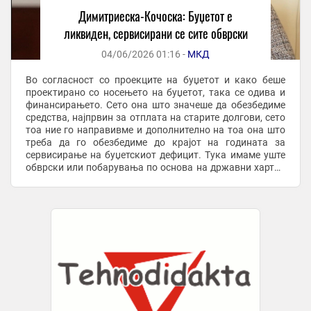
Димитриеска-Кочоска: Буџетот е
ликвиден, сервисирани се сите обврски
04/06/2026 01:16 -
МКД
Во согласност со проекците на буџетот и како беше
проектирано со носењето на буџетот, така се одива и
финансирањето. Сето она што значеше да обезбедиме
средства, најпрвин за отплата на старите долгови, сето
тоа ние го направивме и дополнително на тоа она што
треба да го обезбедиме до крајот на годината за
сервисирање на буџетскиот дефицит. Тука имаме уште
обврски или побарувања по основа на државни хартии
од вредност или надворешно некаде ...