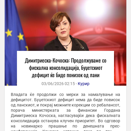
Димитриеска-Кочоска: Продолжуваме со
фискална консолидација, буџетскиот
дефицит ќе биде понизок од лани
03/06/2026 02:15 -
Курир
Владата ќе продолжи со мерки за намалување на
дефицитот. Буџетскиот дефицит нема да биде повисок
од ланскиот, и покрај можните корекции со ребалансот,
порача министерката за финансии Гордана
Димитриеска Кочоска, нагласувајќи дека фискалната
консолидација останува клучен приоритет. Во одговор
на новинарко прашање по денешната прес-