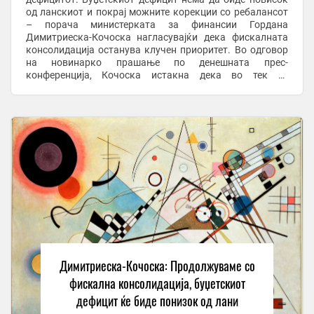
од ланскиот и покрај можните корекции со ребалансот
– порача министерката за финансии Гордана
Димитриеска-Кочоска нагласувајќи дека фискалната
консолидација останува клучен приоритет. Во одговор
на новинарко прашање по денешната прес-
конференција, Кочоска истакна дека во тек се
проекциите за ребалансот, но оти насоката на
политиките е јасна – ...
Димитриеска-Кочоска: Продолжуваме со
фискална консолидација, буџетскиот
дефицит ќе биде понизок од лани