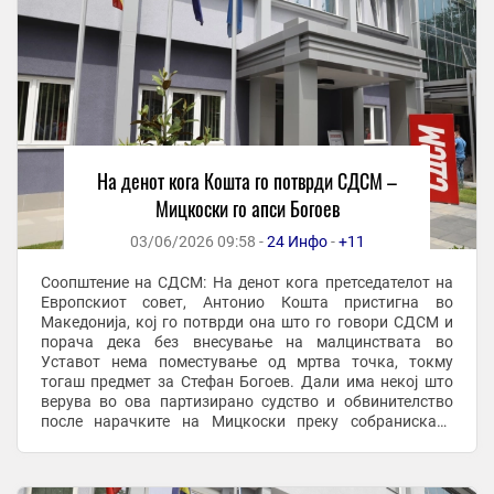
На денот кога Кошта го потврди СДСМ –
Мицкоски го апси Богоев
03/06/2026 09:58 -
24 Инфо
-
+11
Соопштение на СДСМ: На денот кога претседателот на
Европскиот совет, Антонио Кошта пристигна во
Македонија, кој го потврди она што го говори СДСМ и
порача дека без внесување на малцинствата во
Уставот нема поместување од мртва точка, токму
тогаш предмет за Стефан Богоев. Дали има некој што
верува во ова партизирано судство и обвинителство
после нарачките на Мицкоски преку собраниската
говорница, на телевизија и на крај директно преку ...