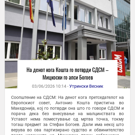
На денот кога Кошта го потврди СДСМ –
Мицкоски го апси Богоев
03/06/2026 10:14 -
Утрински Весник
Соопштение на СДСМ: На денот кога претседателот на
Европскиот совет, Антонио Кошта пристигна во
Македонија, кој го потврди она што го говори СДСМ и
порача дека без внесување на малцинствата во
Уставот нема поместување од мртва точка, токму
тогаш предмет за Стефан Богоев. Дали има некој што
верува во ова партизирано судство и обвинителство