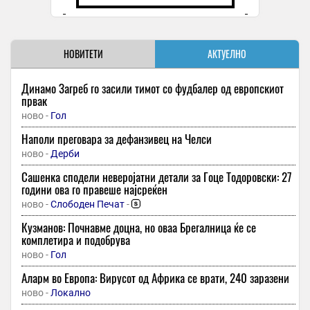
НОВИТЕТИ
АКТУЕЛНО
Динамо Загреб го засили тимот со фудбалер од европскиот
првак
ново -
Гол
Наполи преговара за дефанзивец на Челси
ново -
Дерби
Сашенка сподели неверојатни детали за Гоце Тодоровски: 27
години ова го правеше најсреќен
ново -
Слободен Печат
-
Кузманов: Почнавме доцна, но оваа Брегалница ќе се
комплетира и подобрува
ново -
Гол
Аларм во Европа: Вирусот од Африка се врати, 240 заразени
ново -
Локално