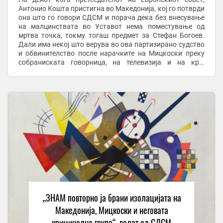
Антонио Кошта пристигна во Македонија, кој го потврди
она што го говори СДСМ и порача дека без внесување
на малцинствата во Уставот нема поместување од
мртва точка, токму тогаш предмет за Стефан Богоев.
Дали има некој што верува во ова партизирано судство
и обвинителство после нарачките на Мицкоски преку
собраниската говорница, на телевизија и на крај
директно преку телефон? Дали има некој што ...
„ЗНАМ повторно ја брани изолацијата на
Македонија, Мицкоски и неговата
криминална група“, велат од СДСМ