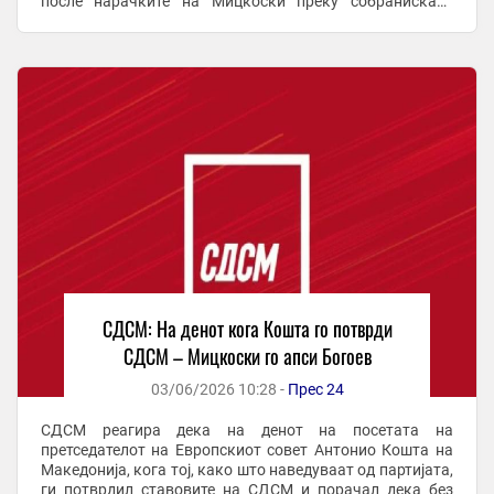
после нарачките на Мицкоски преку собраниската
говорница, на телевизија и на крај директно преку
телефон? ...
СДСМ: На денот кога Кошта го потврди
СДСМ – Мицкоски го апси Богоев
03/06/2026 10:28 -
Прес 24
СДСМ реагира дека на денот на посетата на
претседателот на Европскиот совет Антонио Кошта на
Македонија, кога тој, како што наведуваат од партијата,
ги потврдил ставовите на СДСМ и порачал дека без