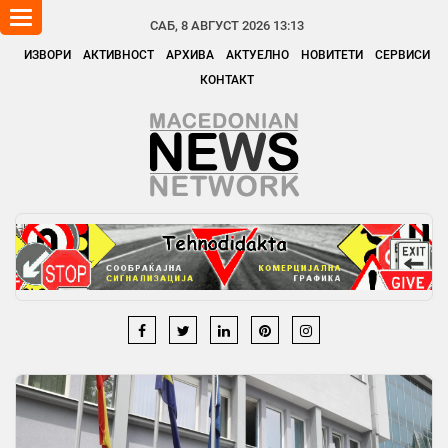
Toggle
САБ, 8 АВГУСТ 2026 13:13
navigation
ИЗВОРИ
АКТИВНОСТ
АРХИВА
АКТУЕЛНО
НОВИТЕТИ
СЕРВИСИ
КОНТАКТ