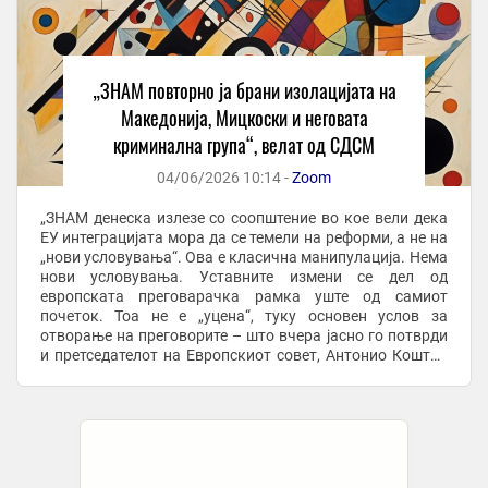
„ЗНАМ повторно ја брани изолацијата на
Македонија, Мицкоски и неговата
криминална група“, велат од СДСМ
04/06/2026 10:14 -
Zoom
„ЗНАМ денеска излезе со соопштение во кое вели дека
ЕУ интеграцијата мора да се темели на реформи, а не на
„нови условувања“. Ова е класична манипулација. Нема
нови условувања. Уставните измени се дел од
европската преговарачка рамка уште од самиот
почеток. Тоа не е „уцена“, туку основен услов за
отворање на преговорите – што вчера јасно го потврди
и претседателот на Европскиот совет, Антонио Кошта“,
велат од СДСМ. „Реформи оваа власт не ...