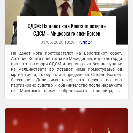
СДСМ: На денот кога Кошта го потврди
СДСМ – Мицкоски го апси Богоев
03/06/2026 10:29 -
Пулс 24
На денот кога претседателот на Европскиот совет,
Антонио Кошта пристигна во Македонија, кој го потврди
она што го говори СДСМ и порача дека без внесување
на малцинствата во Уставот нема поместување од
мртва точка, токму тогаш предмет за Стефан Богоев.
Screenshot Дали има некој што верува во ова
партизирано судство и обвинителство после нарачките
на Мицкоски преку собраниската говорница, на
телевизија и на крај директно преку телефон?, ...