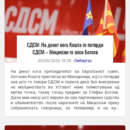
СДСМ: На денот кога Кошта го потврди
СДСМ – Мицкоски го апси Богоев
03/06/2026 10:30 -
Либертас
На денот кога претседателот на Европскиот совет,
Антонио Кошта пристигна во Македонија, кој го потврди
она што го говори СДСМ и порача дека без внесување
на малцинствата во Уставот нема поместување од
мртва точка, токму тогаш предмет за Стефан Богоев.
Дали има некој што верува во ова партизирано судство
и обвинителство после нарачките на Мицкоски преку
собраниската говорница, на телевизија и на крај
директно преку телефон?, наведува СДСМ во ...