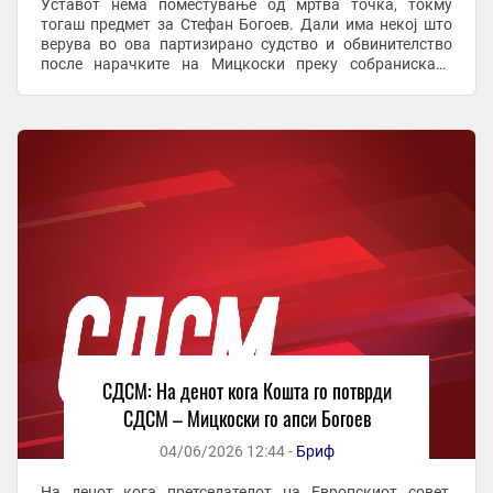
Уставот нема поместување од мртва точка, токму
тогаш предмет за Стефан Богоев. Дали има некој што
верува во ова партизирано судство и обвинителство
после нарачките на Мицкоски преку собраниската
говорница, на телевизија и на крај директно преку
телефон? ...
СДСМ: На денот кога Кошта го потврди
СДСМ – Мицкоски го апси Богоев
04/06/2026 12:44 -
Бриф
На денот кога претседателот на Европскиот совет,