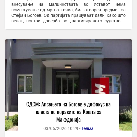
внесување на малцинствата во Уставот нема
поместување од мртва точка, бил отворен предмет за
Стефан Богоев. Од партијата прашуваат дали, како што
велат, постои доверба во „партизираното судство и
обвинителство“, по наводните „нарачки“ од страна на ...
СДСМ: Апсењето на Богоев е дефокус на
власта по пораките на Кошта за
Македонија
03/06/2026 10:29 -
Телма