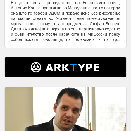
На денот кога претседателот на Европскиот совет,
Антонио Кошта пристигна во Македонија, кој го потврди
она што го говори СДСМ и порача дека без внесување
на малцинствата во Уставот нема поместување од
мртва точка, токму тогаш предмет за Стефан Богоев.
Дали има некој што верува во ова партизирано судство
и обвинителство после нарачките на Мицкоски преку
собраниската говорница, на телевизија и на крај
директно преку телефон? Дали има некој што ...