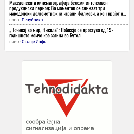
Македонската кинематографија бележи интензивен
продукциски период: Во моментов се снимаат три
македонски долгометражни играни филмови, а кон крајот на
август е закажана првата клапа и на четвртиот
ново -
Република
„Почивај во мир, Никола“: Побожје се простува од 19-
годишното момче кое загина во Бутел
ново -
Скопје Инфо
Европа е во готовност од „мегапожари“, експертите
предупредуваат за „новата нормалност“
ново -
ТВ 21
Штипјанецот Делчо Сандев има изгледано над 15 000
филмови, љубовта кон филмот трае од 1959 година
ново -
MNet
Вучиќ по средбата со Зеленски: Го поддржуваме
интегритетот на Украина, нè очекува уште една тешка зима за
сите
ново -
Локално
„И СДСМ и ВМРО се деца на Лазо и на КПЈ“ – Петар
Богојески во „Стадион“