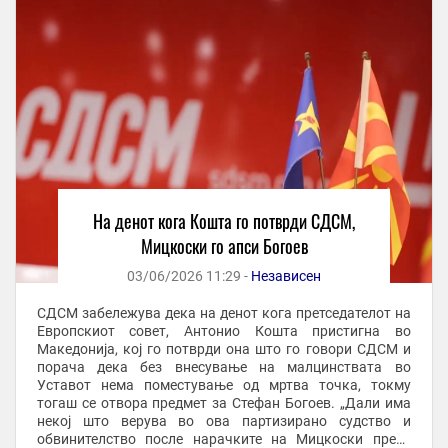
На денот кога Кошта го потврди СДСМ,
Мицкоски го апси Богоев
03/06/2026 11:29 -
Независен
СДСМ забележува дека на денот кога претседателот на
Европскиот совет, Антонио Кошта пристигна во
Македонија, кој го потврди она што го говори СДСМ и
порача дека без внесување на малцинствата во
Уставот нема поместување од мртва точка, токму
тогаш се отвора предмет за Стефан Богоев. „Дали има
некој што верува во ова партизирано судство и
обвинителство после нарачките на Мицкоски преку