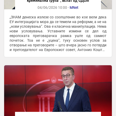
04/06/2026 10:00 -
MNet
„ЗНАМ денеска излезе со соопштение во кое вели дека
ЕУ интеграцијата мора да се темели на реформи, а не на
„нови условувања“. Ова е класична манипулација. Нема
нови условувања. Уставните измени се дел од
европската преговарачка рамка уште од самиот
почеток. Тоа не е „уцена“, туку основен услов за
отворање на преговорите – што вчера јасно го потврди
и претседателот на Европскиот совет, Антонио Кошта“,
велат од СДСМ. „Реформи оваа власт не ...