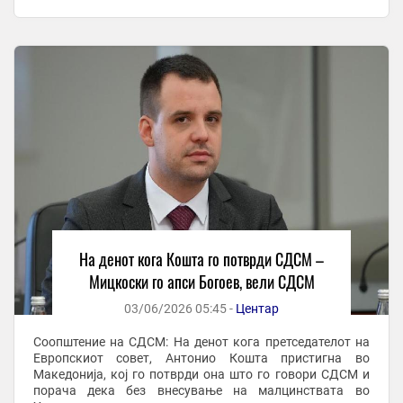
собраниската говорница, на телевизија и на крај
директно ...
На денот кога Кошта го потврди СДСМ –
Мицкоски го апси Богоев, вели СДСМ
03/06/2026 05:45 -
Центар
Соопштение на СДСМ: На денот кога претседателот на
Европскиот совет, Антонио Кошта пристигна во
Македонија, кој го потврди она што го говори СДСМ и
порача дека без внесување на малцинствата во