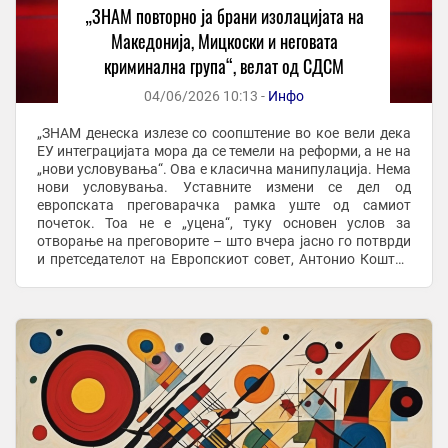
„ЗНАМ повторно ја брани изолацијата на
Македонија, Мицкоски и неговата
криминална група“, велат од СДСМ
04/06/2026 10:13 -
Инфо
„ЗНАМ денеска излезе со соопштение во кое вели дека
ЕУ интеграцијата мора да се темели на реформи, а не на
„нови условувања“. Ова е класична манипулација. Нема
нови условувања. Уставните измени се дел од
европската преговарачка рамка уште од самиот
почеток. Тоа не е „уцена“, туку основен услов за
отворање на преговорите – што вчера јасно го потврди
и претседателот на Европскиот совет, Антонио Кошта“,
велат од СДСМ. „Реформи оваа власт не ...