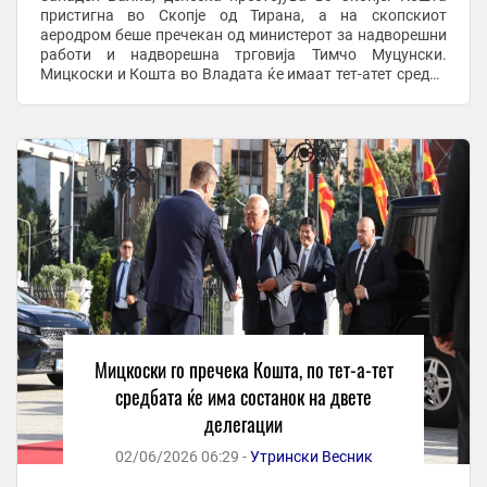
пристигна во Скопје од Тирана, а на скопскиот
аеродром беше пречекан од министерот за надворешни
работи и надворешна трговија Тимчо Муцунски.
Мицкоски и Кошта во Владата ќе имаат тет-атет средба
по што ќе следува состанок помеѓу владината ...
Мицкоски го пречека Кошта, по тет-а-тет
средбата ќе има состанок на двете
делегации
02/06/2026 06:29 -
Утрински Весник