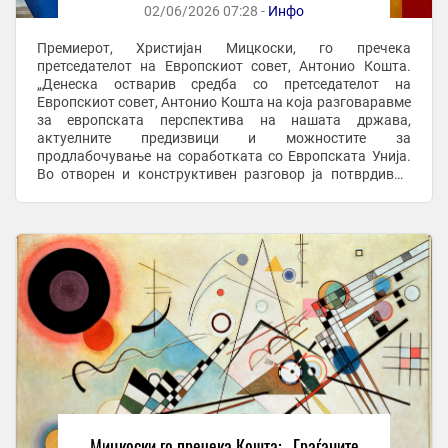
02/06/2026 07:28 -
Инфо
Премиерот, Христијан Мицкоски, го пречека
претседателот на Европскиот совет, Антонио Кошта.
„Денеска остварив средба со претседателот на
Европскиот совет, Антонио Кошта на која разговаравме
за европската перспектива на нашата држава,
актуелните предизвици и можностите за
продлабочување на соработката со Европската Унија.
Во отворен и конструктивен разговор ја потврдивме
заедничката заложба за унапредување на реформските
процеси, зајакнување ...
Мицкоски го пречека Кошта: „Граѓаните