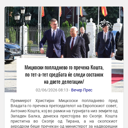
Мицкоски попладнево го пречека Кошта,
по тет-а-тет средбата ќе следи состанок
на двете делегации/
02/06/2026 08:13 -
Вечер Прес
Премиерот Христијан Мицкоски попладнево пред
Владата го пречека претседателот на Европскиот совет,
Антонио Кошта, кој во рамки на турнејата низ земјите од
Западен Балка, денеска престојува во Скопје. Кошта
пристигна во Скопје од Тирана, а на скопскиот
аеродром беше пречекан од министерот за надворешни