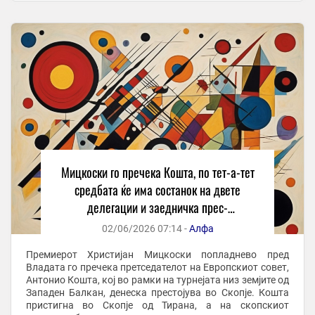
Мицкоски го пречека Кошта, по тет-а-тет
средбата ќе има состанок на двете
делегации и заедничка прес-
конференција
02/06/2026 07:14 -
Алфа
Премиерот Христијан Мицкоски попладнево пред
Владата го пречека претседателот на Европскиот совет,
Антонио Кошта, кој во рамки на турнејата низ земјите од
Западен Балкан, денеска престојува во Скопје. Кошта
пристигна во Скопје од Тирана, а на скопскиот