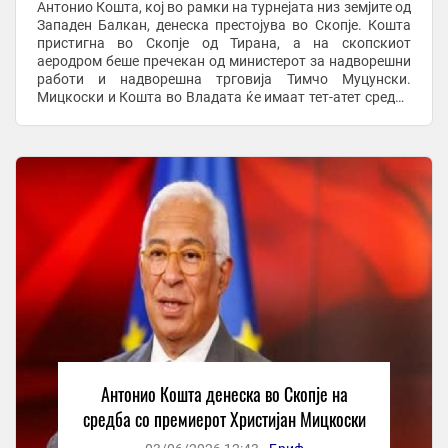
Антонио Кошта, кој во рамки на турнејата низ земјите од
Западен Балкан, денеска престојува во Скопје. Кошта
пристигна во Скопје од Тирана, а на скопскиот
аеродром беше пречекан од министерот за надворешни
работи и надворешна трговија Тимчо Муцунски.
Мицкоски и Кошта во Владата ќе имаат тет-атет средба
по што ќе следува состанок помеѓу владината ...
Антонио Кошта денеска во Скопје на
средба со премиерот Христијан Мицкоски