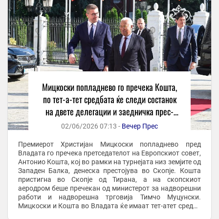
Мицкоски попладнево го пречека Кошта,
по тет-а-тет средбата ќе следи состанок
на двете делегации и заедничка прес-
конференција/
02/06/2026 07:13 -
Вечер Прес
Премиерот Христијан Мицкоски попладнево пред
Владата го пречека претседателот на Европскиот совет,
Антонио Кошта, кој во рамки на турнејата низ земјите од
Западен Балка, денеска престојува во Скопје. Кошта
пристигна во Скопје од Тирана, а на скопскиот
аеродром беше пречекан од министерот за надворешни
работи и надворешна трговија Тимчо Муцунски.
Мицкоски и Кошта во Владата ќе имаат тет-атет средба
по што ќе следува состанок помеѓу владината ...