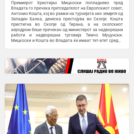
Премиерот Христијан Мицкоски попладнево пред
Владата го пречека претседателот на Европскиот совет,
Антонио Кошта, кој во рамки на турнејата низ земјите од
Западен Балка, денеска престојува во Скопје. Кошта
пристигна во Скопје од Тирана, а на скопскиот
аеродром беше пречекан од министерот за надворешни
работи и надворешна трговија Тимчо Муцунски.
Мицкоски и Кошта во Владата ќе имаат тет-атет средба
по што ќе следува состанок помеѓу владината ...