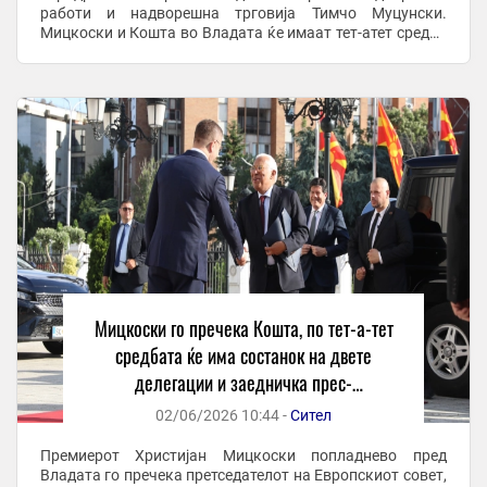
работи и надворешна трговија Тимчо Муцунски.
Мицкоски и Кошта во Владата ќе имаат тет-атет средба
по што ќе следува состанок помеѓу владината ...
Мицкоски го пречека Кошта, по тет-а-тет
средбата ќе има состанок на двете
делегации и заедничка прес-
конференција
02/06/2026 10:44 -
Сител
Премиерот Христијан Мицкоски попладнево пред
Владата го пречека претседателот на Европскиот совет,