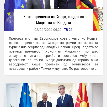
Кошта пристигна во Скопје, средба со
Мицкоски во Владата
02/06/2026 06:29 -
ТВ 21
Претседателот на Европскиот совет, Антонио Кошта,
денеска пристигна во Скопје во рамки на неговата
турнеја низ земјите од Западен Балкан. Пред Владата го
пречека премиерот Христијан Мицкоски, по што
следуваше тет-а-тет средба и состанок меѓу двете
делегации. Кошта во Скопје допатува од Тирана, а на
аеродромот беше пречекан од министерот за
надворешни работи Тимчо Муцунски. По разговорите во
Владата, предвидена е и заедничка прес-конференција
...