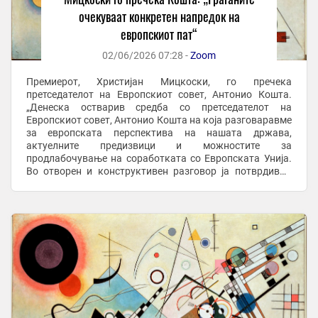
очекуваат конкретен напредок на
европскиот пат“
02/06/2026 07:28 -
Zoom
Премиерот, Христијан Мицкоски, го пречека
претседателот на Европскиот совет, Антонио Кошта.
„Денеска остварив средба со претседателот на
Европскиот совет, Антонио Кошта на која разговаравме
за европската перспектива на нашата држава,
актуелните предизвици и можностите за
продлабочување на соработката со Европската Унија.
Во отворен и конструктивен разговор ја потврдивме
заедничката заложба за унапредување на реформските
процеси, зајакнување ...