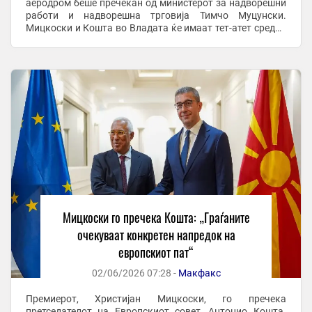
аеродром беше пречекан од министерот за надворешни
работи и надворешна трговија Тимчо Муцунски.
Мицкоски и Кошта во Владата ќе имаат тет-атет средба
по што ќе следува состанок помеѓу владината ...
Мицкоски го пречека Кошта: „Граѓаните
очекуваат конкретен напредок на
европскиот пат“
02/06/2026 07:28 -
Макфакс
Премиерот, Христијан Мицкоски, го пречека
претседателот на Европскиот совет, Антонио Кошта.