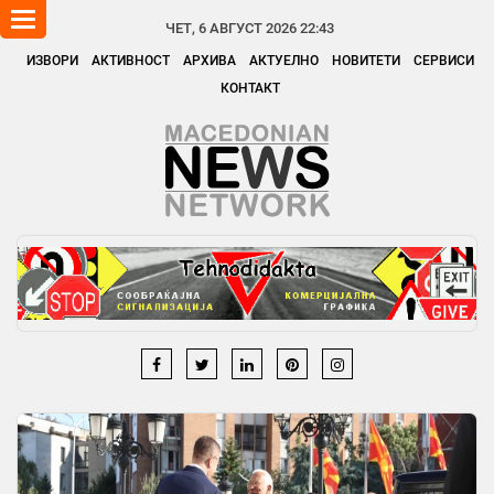
Toggle
ЧЕТ, 6 АВГУСТ 2026 22:43
navigation
ИЗВОРИ
АКТИВНОСТ
АРХИВА
АКТУЕЛНО
НОВИТЕТИ
СЕРВИСИ
КОНТАКТ