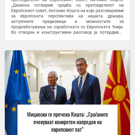
„Денеска остварив средба со претседателот на
Европскиот совет, Антонио Кошта на која разговаравме
за европската перспектива на нашата држава,
актуелните предизвици и можностите за
продлабочување на соработката со Европската Унија.
Во отворен и конструктивен разговор ја потврдивме
заедничката заложба за унапредување на реформските
процеси, зајакнување ...
Мицкоски го пречека Кошта: „Граѓаните
очекуваат конкретен напредок на
европскиот пат“