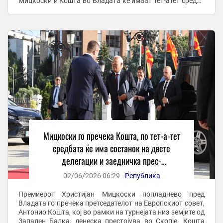
Мицкоски и Кошта во Владата ќе имаат тет-атет средба
по што ќе следува состанок помеѓу ...
Мицкоски го пречека Кошта, по тет-а-тет
средбата ќе има состанок на двете
делегации и заедничка прес-
конференција
02/06/2026 06:29 -
Република
Премиерот Христијан Мицкоски попладнево пред
Владата го пречека претседателот на Европскиот совет,
Антонио Кошта, кој во рамки на турнејата низ земјите од
Западен Балка, денеска престојува во Скопје. Кошта