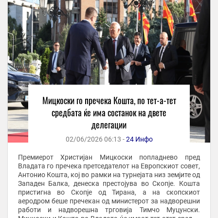
Мицкоски го пречека Кошта, по тет-а-тет
средбата ќе има состанок на двете
делегации
02/06/2026 06:13 -
24 Инфо
Премиерот Христијан Мицкоски попладнево пред
Владата го пречека претседателот на Европскиот совет,
Антонио Кошта, кој во рамки на турнејата низ земјите од
Западен Балка, денеска престојува во Скопје. Кошта
пристигна во Скопје од Тирана, а на скопскиот
аеродром беше пречекан од министерот за надворешни
работи и надворешна трговија Тимчо Муцунски.