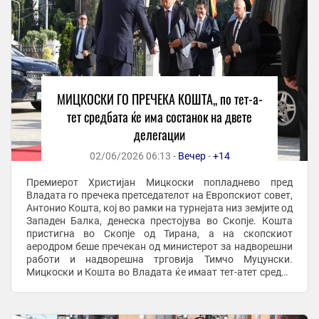
МИЦКОСКИ ГО ПРЕЧЕКА КОШТА,, по тет-а-
тет средбата ќе има состанок на двете
делегации
02/06/2026 06:13 -
Вечер
-
+14
Премиерот Христијан Мицкоски попладнево пред
Владата го пречека претседателот на Европскиот совет,
Антонио Кошта, кој во рамки на турнејата низ земјите од
Западен Балка, денеска престојува во Скопје. Кошта
пристигна во Скопје од Тирана, а на скопскиот
аеродром беше пречекан од министерот за надворешни
работи и надворешна трговија Тимчо Муцунски.
Мицкоски и Кошта во Владата ќе имаат тет-атет средба
по што ќе следува состанок помеѓу владината ...