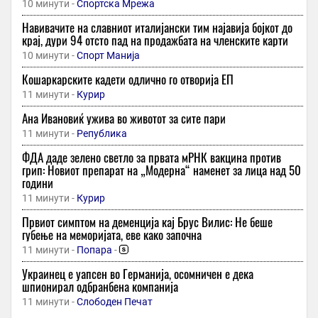
10 минути -
Спортска Мрежа
Навивачите на славниот италијански тим најавија бојкот до
крај, дури 94 отсто пад на продажбата на членските карти
10 минути -
Спорт Манија
Кошаркарските кадети одлично го отворија ЕП
11 минути -
Курир
Aна Ивановиќ ужива во животот за сите пари
11 минути -
Република
ФДА даде зелено светло за првата мРНК вакцина против
грип: Новиот препарат на „Модерна“ наменет за лица над 50
години
11 минути -
Курир
Првиот симптом на деменција кај Брус Вилис: Не беше
губење на меморијата, еве како започна
11 минути -
Попара
-
Украинец е уапсен во Германија, осомничен е дека
шпионирал одбранбена компанија
11 минути -
Слободен Печат