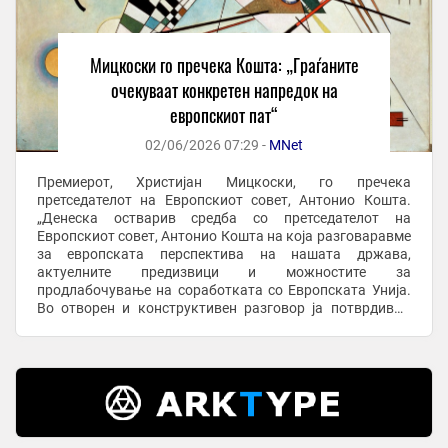
Мицкоски го пречека Кошта: „Граѓаните
очекуваат конкретен напредок на
европскиот пат“
02/06/2026 07:29 -
MNet
Премиерот, Христијан Мицкоски, го пречека
претседателот на Европскиот совет, Антонио Кошта.
„Денеска остварив средба со претседателот на
Европскиот совет, Антонио Кошта на која разговаравме
за европската перспектива на нашата држава,
актуелните предизвици и можностите за
продлабочување на соработката со Европската Унија.
Во отворен и конструктивен разговор ја потврдивме
заедничката заложба за унапредување на реформските
процеси, зајакнување ...