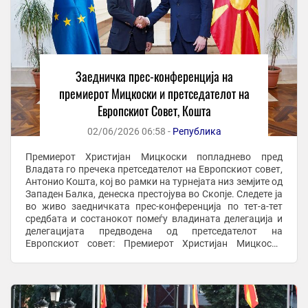
Заедничка прес-конференција на
премиерот Мицкоски и претседателот на
Европскиот Совет, Кошта
02/06/2026 06:58 -
Република
Премиерот Христијан Мицкоски попладнево пред
Владата го пречека претседателот на Европскиот совет,
Антонио Кошта, кој во рамки на турнејата низ земјите од
Западен Балка, денеска престојува во Скопје. Следете ја
во живо заедничката прес-конференција по тет-а-тет
средбата и состанокот помеѓу владината делегација и
делегацијата предводена од претседателот на
Европскиот совет: Премиерот Христијан Мицкоски
попладнево пред Владата го пречека ...