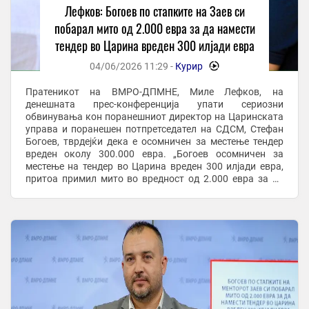
Лефков: Богоев по стапките на Заев си
побарал мито од 2.000 евра за да намести
тендер во Царина вреден 300 илјади евра
04/06/2026 11:29 -
Курир
-
Пратеникот на ВМРО-ДПМНЕ, Миле Лефков, на
денешната прес-конференција упати сериозни
обвинувања кон поранешниот директор на Царинската
управа и поранешен потпретседател на СДСМ, Стефан
Богоев, тврдејќи дека е осомничен за местење тендер
вреден околу 300.000 евра. „Богоев осомничен за
местење на тендер во Царина вреден 300 илјади евра,
притоа примил мито во вредност од 2.000 евра за да
влијае на исходот на постапката“, изјави Лефков.
Според ...