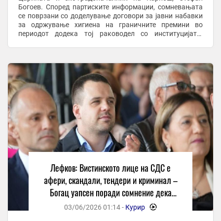
Богоев. Според партиските информации, сомневањата
се поврзани со доделување договори за јавни набавки
за одржување хигиена на граничните премини во
периодот додека тој раководел со институцијата.
„Поранешниот потпретседател на СДС и поранешен
директор на ...
Лефков: Вистинското лице на СДС е
афери, скандали, тендери и криминал –
Богац уапсен поради сомнение дека
местел тендери
03/06/2026 01:14 -
Курир
-