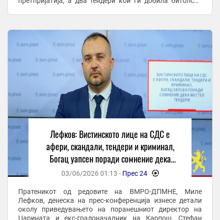
претпријатија, а два тендери кои ги добила битолска
фирма се со највисока вредност и во ...
Лефков: Вистинското лице на СДС е
афери, скандали, тендери и криминал,
Богац уапсен поради сомнение дека
местел тендери
03/06/2026 01:13 -
Прес 24
-
Пратеникот од редовите на ВМРО-ДПМНЕ, Миле
Лефков, денеска на прес-конференција изнесе детали
околу приведувањето на поранешниот директор на
Царината и екс-градоначалник на Карпош, Стефан