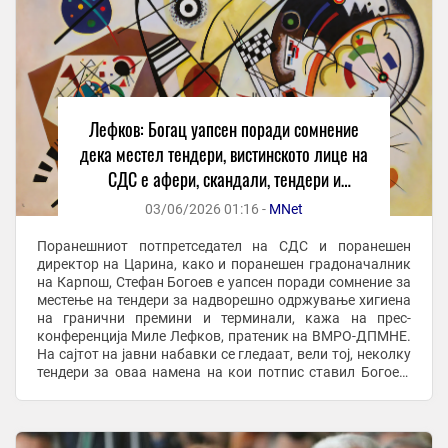
Лефков: Богац уапсен поради сомнение
дека местел тендери, вистинското лице на
СДС е афери, скандали, тендери и
криминал
03/06/2026 01:16 -
MNet
Поранешниот потпретседател на СДС и поранешен
директор на Царина, како и поранешен градоначалник
на Карпош, Стефан Богоев е уапсен поради сомнение за
местење на тендери за надворешно одржување хигиена
на гранични премини и терминали, кажа на прес-
конференција Миле Лефков, пратеник на ВМРО-ДПМНЕ.
На сајтот на јавни набавки се гледаат, вели тој, неколку
тендери за оваа намена на кои потпис ставил Богоев.
Повеќето, како што рече, ги добиле јавни ...