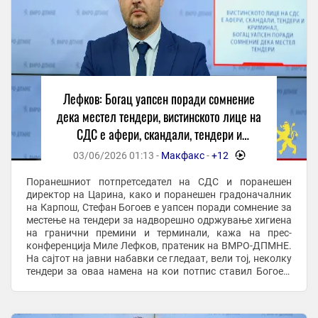
Лефков: Богац уапсен поради сомнение
дека местел тендери, вистинското лице на
СДС е афери, скандали, тендери и
криминал
03/06/2026 01:13 -
Макфакс
-
+12
-
Поранешниот потпретседател на СДС и поранешен
директор на Царина, како и поранешен градоначалник
на Карпош, Стефан Богоев е уапсен поради сомнение за
местење на тендери за надворешно одржување хигиена
на гранични премини и терминали, кажа на прес-
конференција Миле Лефков, пратеник на ВМРО-ДПМНЕ.
На сајтот на јавни набавки се гледаат, вели тој, неколку
тендери за оваа намена на кои потпис ставил Богоев.
Повеќето, како што рече, ги добиле ...