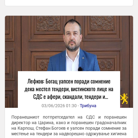
а два тендери кои ги добила битолска ...
Лефков: Богац уапсен поради сомнение
дека местел тендери, вистинското лице на
СДС е афери, скандали, тендери и
криминал
03/06/2026 01:30 -
Трибуна
Поранешниот потпретседател на СДС и поранешен
директор на Царина, како и поранешен градоначалник
на Карпош, Стефан Богоев е уапсен поради сомнение за
местење на тендери за надворешно одржување хигиена