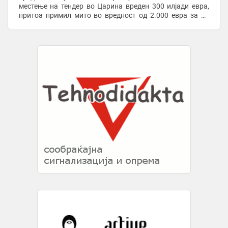
местење на тендер во Царина вреден 300 илјади евра,
притоа примил мито во вредност од 2.000 евра за да
влијае на исходот на постапката“, изјави Лефков.
Според ...