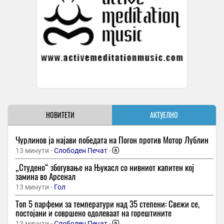
НОВИТЕТИ
АКТУЕЛНО
Чурлинов ја најави победата на Погон против Мотор Лублин
13 минути -
Слободен Печат
-
„Студено“ збогување на Њукасл со нивниот капитен кој
замина во Арсенал
13 минути -
Гол
Топ 5 парфеми за температури над 35 степени: Свежи се,
постојани и совршено одолеваат на горештините
13 минути -
Слободен Печат
-