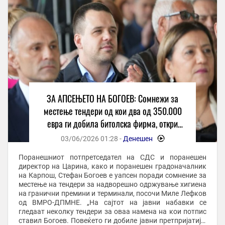
ЗА АПСЕЊЕТО НА БОГОЕВ: Сомнежи за
местење тендери од кои два од 350.000
евра ги добила битолска фирма, откри
Лефков
03/06/2026 01:28 -
Денешен
-
Поранешниот потпретседател на СДС и поранешен
директор на Царина, како и поранешен градоначалник
на Карпош, Стефан Богоев е уапсен поради сомнение за
местење на тендери за надворешно одржување хигиена
на гранични премини и терминали, посочи Миле Лефков
од ВМРО-ДПМНЕ. „На сајтот на јавни набавки се
гледаат неколку тендери за оваа намена на кои потпис
ставил Богоев. Повеќето ги добиле јавни претпријатија,