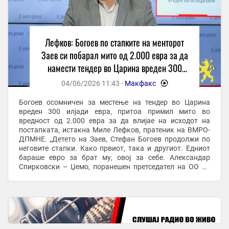
Лефков: Богоев по стапките на менторот
Заев си побарал мито од 2.000 евра за да
намести тендер во Царина вреден 300
илјади евра
04/06/2026 11:43 -
Макфакс
-
Богоев осомничен за местење на тендер во Царина
вреден 300 илјади евра, притоа примил мито во
вредност од 2.000 евра за да влијае на исходот на
постапката, истакна Миле Лефков, пратеник на ВМРО-
ДПМНЕ. „Детето на Заев, Стефан Богоев продолжи по
неговите стапки. Како првиот, така и другиот. Едниот
бараше евро за брат му, овој за себе. Александар
Спирковски – Џемо, поранешен претседател на ОО на
СДС во Прилеп, од јавно достапните информации, ...