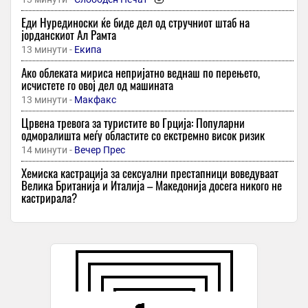
Еди Нурединоски ќе биде дел од стручниот штаб на
јорданскиот Ал Рамта
13 минути -
Екипа
Ако облеката мириса непријатно веднаш по перењето,
исчистете го овој дел од машината
13 минути -
Макфакс
Црвена тревога за туристите во Грција: Популарни
одморалишта меѓу областите со екстремно висок ризик
14 минути -
Вечер Прес
Хемиска кастрација за сексуални престапници воведуваат
Велика Британија и Италија – Македонија досега никого не
кастрирала?
14 минути -
Независен
НЛБ БАНКА СО ВАЖНА ПОРАКА: Граѓаните да обрнат
внимание на ова известување!
28 минути -
Прв
Бугарски ученици освоија пет признанија на Меѓународната
олимпијада по вештачка интелигенција во Казахстан