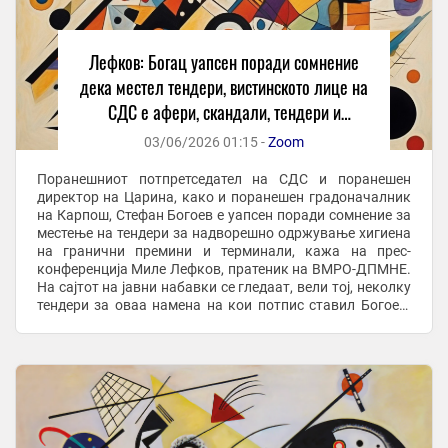
Лефков: Богац уапсен поради сомнение
дека местел тендери, вистинското лице на
СДС е афери, скандали, тендери и
криминал
03/06/2026 01:15 -
Zoom
Поранешниот потпретседател на СДС и поранешен
директор на Царина, како и поранешен градоначалник
на Карпош, Стефан Богоев е уапсен поради сомнение за
местење на тендери за надворешно одржување хигиена
на гранични премини и терминали, кажа на прес-
конференција Миле Лефков, пратеник на ВМРО-ДПМНЕ.
На сајтот на јавни набавки се гледаат, вели тој, неколку
тендери за оваа намена на кои потпис ставил Богоев.
Повеќето, како што рече, ги добиле ...