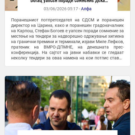
местел тендери
03/06/2026 05:17 -
Алфа
Поранешниот потпретседател на СДСМ и поранешен
директор на Царина, како и поранешен градоначалник
на Карпош, Стефан Богоев е уапсен поради сомнение за
местење на тендери за надворешно одржување хигиена
на гранични премини и терминали, изјави Миле Лефков,
пратеник на ВМРО-ДПМНЕ, на денешната прес-
конференција. На сајтот на јавни набавки се гледаат
неколку тендери за оваа намена на кои потпис ставил
Богоев. Повеќето ги добиле јавни ...