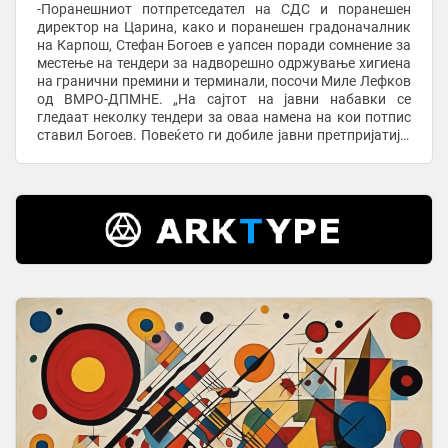
-Поранешниот потпретседател на СДС и поранешен
директор на Царина, како и поранешен градоначалник
на Карпош, Стефан Богоев е уапсен поради сомнение за
местење на тендери за надворешно одржување хигиена
на гранични премини и терминали, посочи Миле Лефков
од ВМРО-ДПМНЕ. „На сајтот на јавни набавки се
гледаат неколку тендери за оваа намена на кои потпис
ставил Богоев. Повеќето ги добиле јавни претпријатија,
а два тендери кои ги добила битолска ...