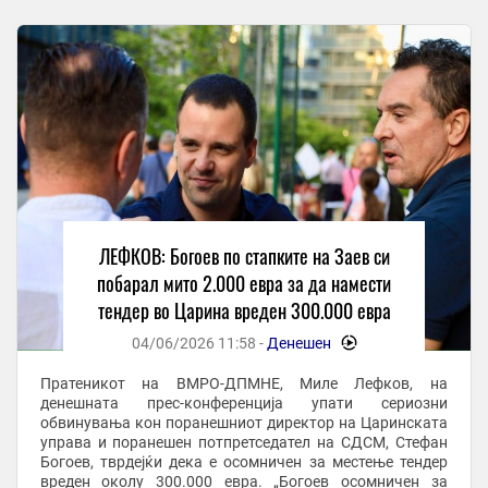
ЛЕФКОВ: Богоев по стапките на Заев си
побарал мито 2.000 евра за да намести
тендер во Царина вреден 300.000 евра
04/06/2026 11:58 -
Денешен
-
Пратеникот на ВМРО-ДПМНЕ, Миле Лефков, на
денешната прес-конференција упати сериозни
обвинувања кон поранешниот директор на Царинската
управа и поранешен потпретседател на СДСМ, Стефан
Богоев, тврдејќи дека е осомничен за местење тендер
вреден околу 300.000 евра. „Богоев осомничен за