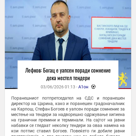
Лефков: Богац е уапсен поради сомнение
дека местел тендери
03/06/2026 01:13 -
А1он
-
Поранешниот потпретседател на СДС и поранешен
директор на Царина, како и поранешен градоначалник
на Карпош, Стефан Богоев е уапсен поради сомнение за
местење на тендери за надворешно одржување хигиена
на гранични премини и терминали. На сајтот на јавни
набавки се гледаат неколку тендери за оваа намена на
кои потпис ставил Богоев. Повеќето ги добиле јавни