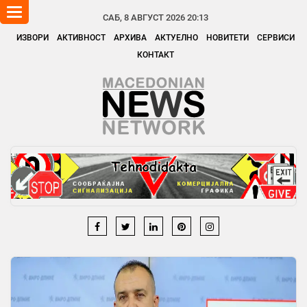
Toggle
САБ, 8 АВГУСТ 2026 20:13
navigation
ИЗВОРИ
АКТИВНОСТ
АРХИВА
АКТУЕЛНО
НОВИТЕТИ
СЕРВИСИ
КОНТАКТ