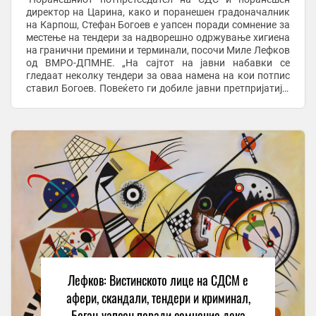
директор на Царина, како и поранешен градоначалник
на Карпош, Стефан Богоев е уапсен поради сомнение за
местење на тендери за надворешно одржување хигиена
на гранични премини и терминали, посочи Миле Лефков
од ВМРО-ДПМНЕ. „На сајтот на јавни набавки се
гледаат неколку тендери за оваа намена на кои потпис
ставил Богоев. Повеќето ги добиле јавни претпријатија,
а два тендери кои ги добила битолска ...
Лефков: Вистинското лице на СДСМ е
афери, скандали, тендери и криминал,
Богац уапсен поради сомнение дека