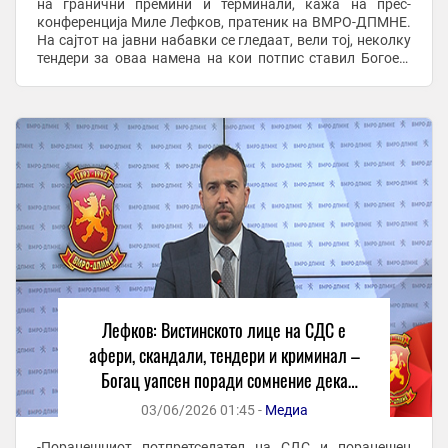
на гранични премини и терминали, кажа на прес-
конференција Миле Лефков, пратеник на ВМРО-ДПМНЕ.
На сајтот на јавни набавки се гледаат, вели тој, неколку
тендери за оваа намена на кои потпис ставил Богоев.
Повеќето, како што рече, ги добиле јавни ...
Лефков: Вистинското лице на СДС е
афери, скандали, тендери и криминал –
Богац уапсен поради сомнение дека
местел тендери
03/06/2026 01:45 -
Медиа
-Поранешниот потпретседател на СДС и поранешен