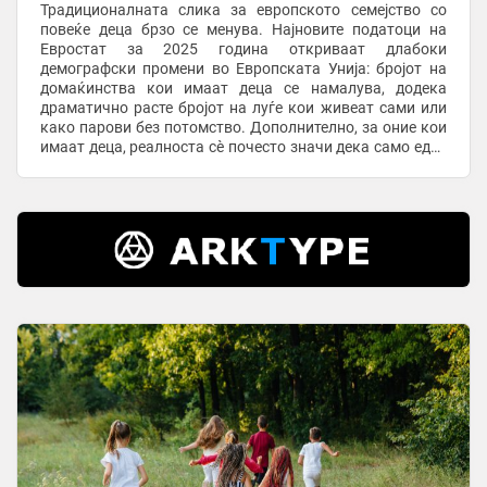
Традиционалната слика за европското семејство со
повеќе деца брзо се менува. Најновите податоци на
Евростат за 2025 година откриваат длабоки
демографски промени во Европската Унија: бројот на
домаќинства кои имаат деца се намалува, додека
драматично расте бројот на луѓе кои живеат сами или
како парови без потомство. Дополнително, за оние кои
имаат деца, реалноста сè почесто значи дека само еден
родител го носи целиот товар на нивното ...