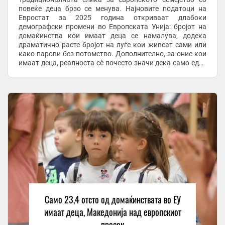
повеќе деца брзо се менува. Најновите податоци на
Евростат за 2025 година откриваат длабоки
демографски промени во Европската Унија: бројот на
домаќинства кои имаат деца се намалува, додека
драматично расте бројот на луѓе кои живеат сами или
како парови без потомство. Дополнително, за оние кои
имаат деца, реалноста сè почесто значи дека само еден
родител го носи целиот товар на нивното ...
Само 23,4 отсто од домаќинствата во ЕУ
имаат деца, Македонија над европскиот
просек