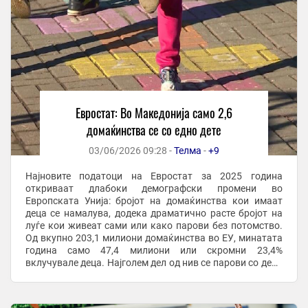
Евростат: Во Македонија само 2,6
домаќинства се со едно дете
03/06/2026 09:28 -
Телма
-
+9
Најновите податоци на Евростат за 2025 година
откриваат длабоки демографски промени во
Европската Унија: бројот на домаќинства кои имаат
деца се намалува, додека драматично расте бројот на
луѓе кои живеат сами или како парови без потомство.
Од вкупно 203,1 милиони домаќинства во ЕУ, минатата
година само 47,4 милиони или скромни 23,4%
вклучувале деца. Најголем дел од нив се парови со деца
(14,7%), по што следат други видови сложени
домаќинства ...