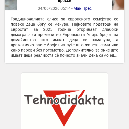
04/06/2026 05:14 -
Мак Прес
Традиционалната слика за европското семејство со
повеќе деца бргу се менува. Најновите податоци на
Евростат за 2025 година откриваат длабоки
демографски промени во Европската Унија: бројот на
домаќинства што имаат деца се намалува, а
драматично расте бројот на луѓе што живеат сами или
како парови без потомство. Дополнително, за оние што
имаат деца реалноста сè почесто значи дека само еден
родител го носи целиот товар на нивното одгледување.
...