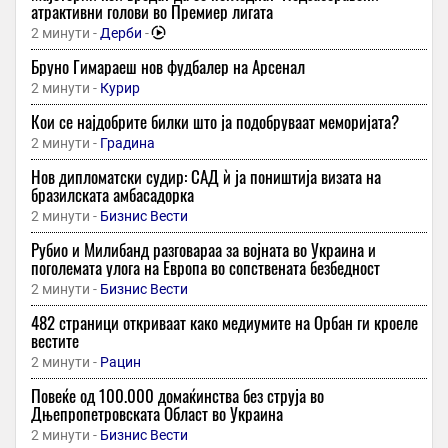
атрактивни голови во Премиер лигата
2 минути -
Дерби
-
Бруно Гимараеш нов фудбалер на Арсенал
2 минути -
Курир
Кои се најдобрите билки што ја подобруваат меморијата?
2 минути -
Градина
Нов дипломатски судир: САД ѝ ја поништија визата на
бразилската амбасадорка
2 минути -
Бизнис Вести
Рубио и Милибанд разговараа за војната во Украина и
поголемата улога на Европа во сопствената безбедност
2 минути -
Бизнис Вести
482 страници откриваат како медиумите на Орбан ги кроеле
вестите
2 минути -
Рацин
Повеќе од 100.000 домаќинства без струја во
Дњепропетровската Област во Украина
2 минути -
Бизнис Вести