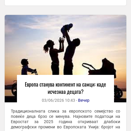
Унија се без деца. Во оваа категорија ...
Европа станува континент на самци: каде
исчезнаа децата?
03/06/2026 10:43 -
Вечер
Традиционалната слика за европското семејство со
повеќе деца брзо се менува. Најновите податоци на
Евростат за 2025 година откриваат длабоки
демографски промени во Европската Унија: бројот на