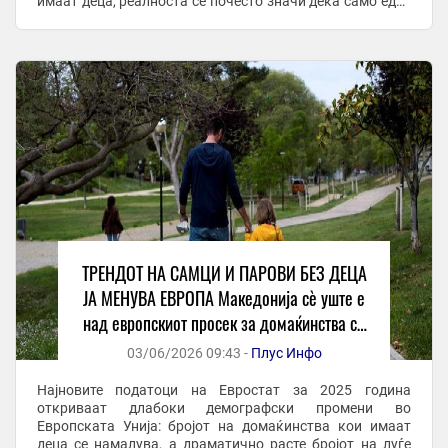
имаат деца, реалноста сè почесто значи дека само еден
родител го носи целиот товар на нивното ...
ТРЕНДОТ НА САМЦИ И ПАРОВИ БЕЗ ДЕЦА
ЈА МЕНУВА ЕВРОПА Македонија сѐ уште е
над европскиот просек за домаќинства со
деца
03/06/2026 09:43 -
Плус Инфо
Најновите податоци на Евростат за 2025 година
откриваат длабоки демографски промени во
Европската Унија: бројот на домаќинства кои имаат
деца се намалува, а драматично расте бројот на луѓе