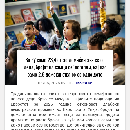
Во ЕУ само 23,4 отсто домаќинства се со
деца, бројот на самци се’ поголем, кај нас
само 2,6 домаќинства се со едно дете
03/06/2026 09:30 -
Либертас
Традиционалната слика за европското семејство со
повеќе деца брзо се менува. Најновите податоци на
Евростат за 2025 година откриваат длабоки
демографски промени во Европската Унија: бројот на
домаќинства кои имаат деца се намалува, додека
драматично расте бројот на луѓе кои живеат сами или
како парови без потомство. Дополнително, за оние кои