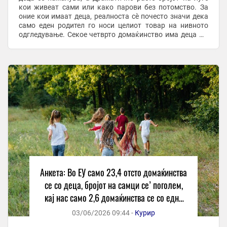
кои живеат сами или како парови без потомство. За
оние кои имаат деца, реалноста сè почесто значи дека
само еден родител го носи целиот товар на нивното
одгледување. Секое четврто домаќинство има деца Од
вкупно 203,1 милиони домаќинства во ЕУ, минатата ...
Анкета: Во ЕУ само 23,4 отсто домаќинства
се со деца, бројот на самци се’ поголем,
кај нас само 2,6 домаќинства се со едно
дете
03/06/2026 09:44 -
Курир