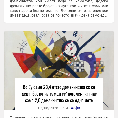
домаќинства кои имаат деца се намалува, додека
драматично расте бројот на луѓе кои живеат сами или
како парови без потомство. Дополнително, за оние кои
имаат деца, реалноста сè почесто значи дека само еден
родител го носи целиот товар на нивното ...
Во ЕУ само 23,4 отсто домаќинства се со
деца, бројот на самци се’ поголем, кај нас
само 2,6 домаќинства се со едно дете
03/06/2026 11:14 -
Алфа
Традиционалната слика за европското семејство со