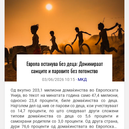
Европа останува без деца: Доминираат
самците и паровите без потомство
03/06/2026 10:15 -
МКД
Од вкупно 203,1 милиони домаќинства во Европската
Унија, во текот на минатата година само 47,4 милиони,
односно 23,4 проценти, биле домаќинства со деца.
Најголем дел од нив се парови со деца, кои учествуваат
со 14,7 проценти, по што следуваат други сложени
типови домаќинства со деца со 5,6 проценти и
самохрани родители со 3,0 проценти. Од друга страна,
дури 76,6 проценти од домаќинствата во Европската