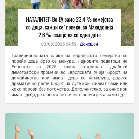
НАТАЛИТЕТ: Во ЕУ само 23,4 % семејства
со деца, самци се’ повеќе, во Македонија
2,6 % семејства со едно дете
03/06/2026 09:59 -
Денешен
Традиционалната слика за европското семејство со
повеќе деца брзо се менува. Најновите податоци на
Евростат за 2025 година откриваат длабоки
демографски промени во Европската Унија: бројот на
домаќинства кои имаат деца се намалува, додека
драматично расте бројот на луѓе кои живеат сами или
како парови без потомство. Дополнително, за оние кои
имаат деца, реалноста сè почесто значи дека само еден
родител го носи целиот товар на нивното ...