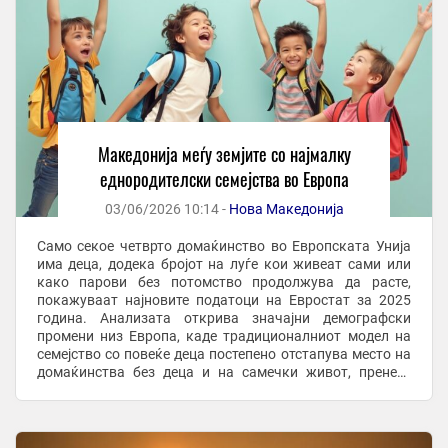
Македонија меѓу земјите со најмалку
еднородителски семејства во Европа
03/06/2026 10:14 -
Нова Македонија
Само секое четврто домаќинство во Европската Унија
има деца, додека бројот на луѓе кои живеат сами или
како парови без потомство продолжува да расте,
покажуваат најновите податоци на Евростат за 2025
година. Анализата открива значајни демографски
промени низ Европа, каде традиционалниот модел на
семејство со повеќе деца постепено отстапува место на
домаќинства без деца и на самечки живот, пренесе
МИА. Од вкупно 203,1 милиони домаќинства во ...