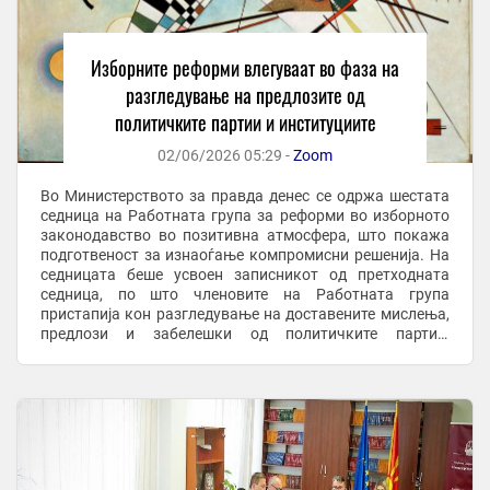
Изборните реформи влегуваат во фаза на
разгледување на предлозите од
политичките партии и институциите
02/06/2026 05:29 -
Zoom
Во Министерството за правда денес се одржа шестата
седница на Работната група за реформи во изборното
законодавство во позитивна атмосфера, што покажа
подготвеност за изнаоѓање компромисни решенија. На
седницата беше усвоен записникот од претходната
седница, по што членовите на Работната група
пристапија кон разгледување на доставените мислења,
предлози и забелешки од политичките партии,
институциите, регулаторните тела и граѓански ...