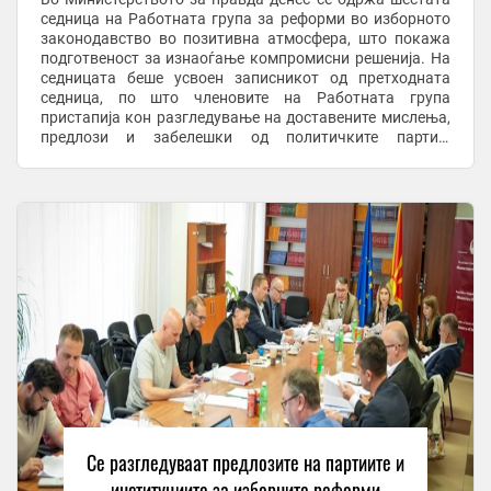
седница на Работната група за реформи во изборното
законодавство во позитивна атмосфера, што покажа
подготвеност за изнаоѓање компромисни решенија. На
седницата беше усвоен записникот од претходната
седница, по што членовите на Работната група
пристапија кон разгледување на доставените мислења,
предлози и забелешки од политичките партии,
институциите, регулаторните тела и граѓански ...
Се разгледуваат предлозите на партиите и
институциите за изборните реформи