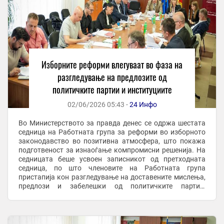
Изборните реформи влегуваат во фаза на
разгледување на предлозите од
политичките партии и институциите
02/06/2026 05:43 -
24 Инфо
Во Министерството за правда денес се одржа шестата
седница на Работната група за реформи во изборното
законодавство во позитивна атмосфера, што покажа
подготвеност за изнаоѓање компромисни решенија. На
седницата беше усвоен записникот од претходната
седница, по што членовите на Работната група
пристапија кон разгледување на доставените мислења,
предлози и забелешки од политичките партии,
институциите, регулаторните тела и граѓански ...