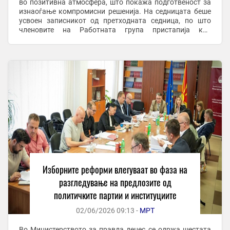
во позитивна атмосфера, што покажа подготвеност за
изнаоѓање компромисни решенија. На седницата беше
усвоен записникот од претходната седница, по што
членовите на Работната група пристапија кон
разгледување на доставените мислења, предлози и
забелешки ...
Изборните реформи влегуваат во фаза на
разгледување на предлозите од
политичките партии и институциите
02/06/2026 09:13 -
МРТ
Во Министерството за правда денес се одржа шестата