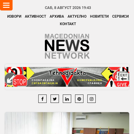
Toggle
САБ, 8 АВГУСТ 2026 19:43
navigation
ИЗВОРИ
АКТИВНОСТ
АРХИВА
АКТУЕЛНО
НОВИТЕТИ
СЕРВИСИ
КОНТАКТ