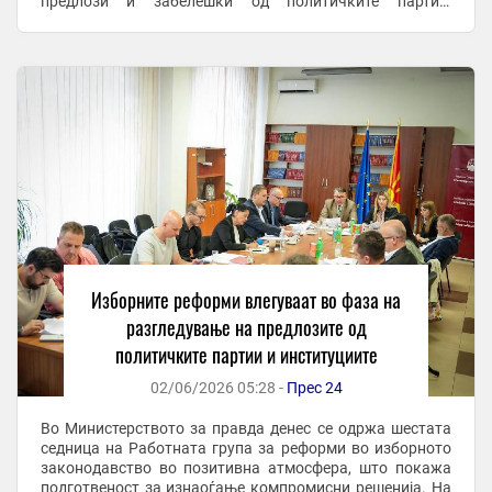
предлози и забелешки од политичките партии,
институциите, регулаторните тела и граѓански ...
Изборните реформи влегуваат во фаза на
разгледување на предлозите од
политичките партии и институциите
02/06/2026 05:28 -
Прес 24
Во Министерството за правда денес се одржа шестата
седница на Работната група за реформи во изборното
законодавство во позитивна атмосфера, што покажа
подготвеност за изнаоѓање компромисни решенија. На