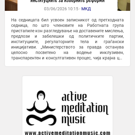
03/06/2026 10:15 -
МКД
На седницата бил усвоен записникот од претходната
седница, по што членовите на Работната група
пристапиле кон разгледување на доставените мислења,
предлози и забелешки од политичките партии,
институциите, регулаторните тела и граѓански
иницијативи. „Министерството за правда останува
целосно посветено на водење инклузивен,
транспарентен и консултативен процес, чија крајна цел
е донесување на современо, функционално и европски
усогласено ...