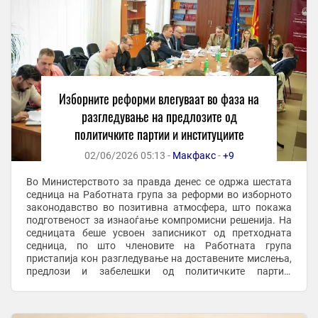
Изборните реформи влегуваат во фаза на
разгледување на предлозите од
политичките партии и институциите
02/06/2026 05:13 -
Макфакс
-
+9
Во Министерството за правда денес се одржа шестата
седница на Работната група за реформи во изборното
законодавство во позитивна атмосфера, што покажа
подготвеност за изнаоѓање компромисни решенија. На
седницата беше усвоен записникот од претходната
седница, по што членовите на Работната група
пристапија кон разгледување на доставените мислења,
предлози и забелешки од политичките партии,
институциите, регулаторните тела и граѓански ...