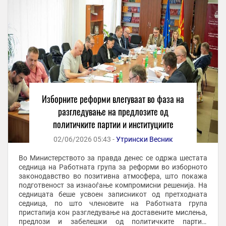
Изборните реформи влегуваат во фаза на
разгледување на предлозите од
политичките партии и институциите
02/06/2026 05:43 -
Утрински Весник
Во Министерството за правда денес се одржа шестата
седница на Работната група за реформи во изборното
законодавство во позитивна атмосфера, што покажа
подготвеност за изнаоѓање компромисни решенија. На
седницата беше усвоен записникот од претходната
седница, по што членовите на Работната група
пристапија кон разгледување на доставените мислења,
предлози и забелешки од политичките партии,