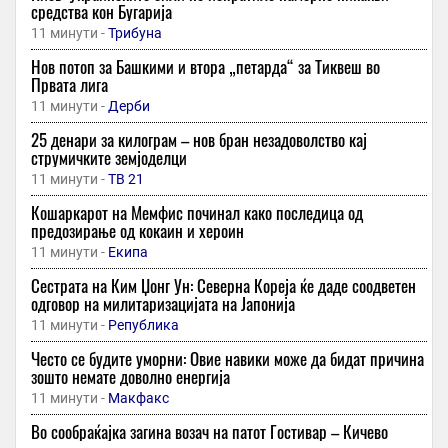
средства кон Бугарија
11 минути -
Трибуна
Нов потоп за Башкими и втора „петарда“ за Тиквеш во
Првата лига
11 минути -
Дерби
25 денари за килограм – нов бран незадоволство кај
струмичките земјоделци
11 минути -
ТВ 21
Кошаркарот на Мемфис починал како последица од
предозирање од кокаин и хероин
11 минути -
Екипа
Сестрата на Ким Џонг Ун: Cеверна Кореја ќе даде соодветен
одговор на милитаризацијата на Јапонија
11 минути -
Република
Често се будите уморни: Овие навики може да бидат причина
зошто немате доволно енергија
11 минути -
Макфакс
Во сообраќајка загина возач на патот Гостивар – Кичево