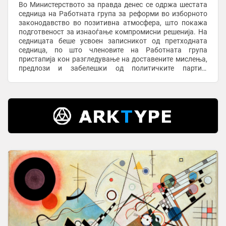
Во Министерството за правда денес се одржа шестата
седница на Работната група за реформи во изборното
законодавство во позитивна атмосфера, што покажа
подготвеност за изнаоѓање компромисни решенија. На
седницата беше усвоен записникот од претходната
седница, по што членовите на Работната група
пристапија кон разгледување на доставените мислења,
предлози и забелешки од политичките партии,
институциите, регулаторните тела и граѓански ...