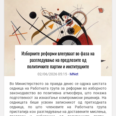
Изборните реформи влегуваат во фаза на
разгледување на предлозите од
политичките партии и институциите
02/06/2026 05:15 -
MNet
Во Министерството за правда денес се одржа шестата
седница на Работната група за реформи во изборното
законодавство во позитивна атмосфера, што покажа
подготвеност за изнаоѓање компромисни решенија. На
седницата беше усвоен записникот од претходната
седница, по што членовите на Работната група
пристапија кон разгледување на доставените мислења,