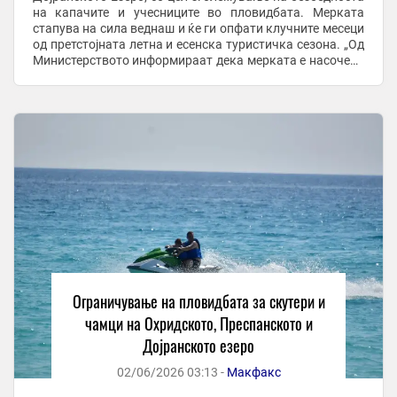
на капачите и учесниците во пловидбата. Мерката
стапува на сила веднаш и ќе ги опфати клучните месеци
од претстојната летна и есенска туристичка сезона. „Од
Министерството информираат дека мерката е насочена
кон заштита на човечките животи, ...
Ограничување на пловидбата за скутери и
чамци на Охридското, Преспанското и
Дојранското езеро
02/06/2026 03:13 -
Макфакс