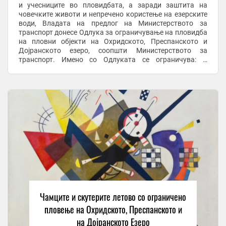
и учесниците во пловидбата, а заради заштита на
човечките животи и непречено користење на езерските
води, Владата на предлог на Министерството за
транспорт донесе Одлука за ограничување на пловидба
на пловни објекти на Охридското, Преспанското и
Дојранското езеро, соопшти Министерството за
транспорт. Имено со Одлуката се ограничува: –
Пловидба на скутери во период од 1 јули до 31 август
2026 ...
Чамците и скутерите летово со ограничено
пловење на Охридското, Преспанското и
на Дојранското Езеро