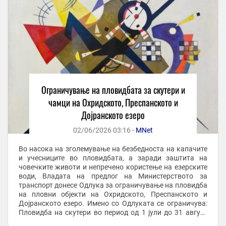
Ограничување на пловидбата за скутери и
чамци на Охридското, Преспанското и
Дојранското езеро
02/06/2026 03:16 -
MNet
Во насока на зголемување на безбедноста на капачите
и учесниците во пловидбата, а заради заштита на
човечките животи и непречено користење на езерските
води, Владата на предлог на Министерството за
транспорт донесе Одлука за ограничување на пловидба
на пловни објекти на Охридското, Преспанското и
Дојранското езеро. Имено со Одлуката се ограничува:
Пловидба на скутери во период од 1 јули до 31 август
2026 година од 11 часот се до 19 часот. ...