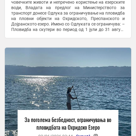
човечките животи и непречено користење на езерските
води, Владата на предлог на Министерството за
транспорт донесе Одлука за ограничување на пловидба
на пловни објекти на Охридското, Преспанското и
Дојранското езеро. Имено со Одлуката се ограничува: –
Пловидба на скутери во период од 1 јули до 31 август
2026 година од 11 часот се до 19 часот. ...
За поголема безбедност, ограничувања во
пловидбата на Охридско Езеро