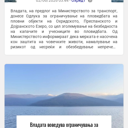
02/06/2026 03:44 -
Охрид1
-
Владата, на предлог на Министерството за транспорт,
донесе Одлука за ограничување на пловидбата на
пловни објекти на Охридското, Преспанското и
Дојранското Езеро, со цел зголемување на безбедноста
на капачите и учесниците во пловидбата. Од
Министерството информираат дека мерката е насочена
кон заштита на човечките животи, намалување на
ризикот од несреќи и обезбедување непречено
користење на езерските води во текот на летната
сезона, објави ...
Владата воведува ограничувања за