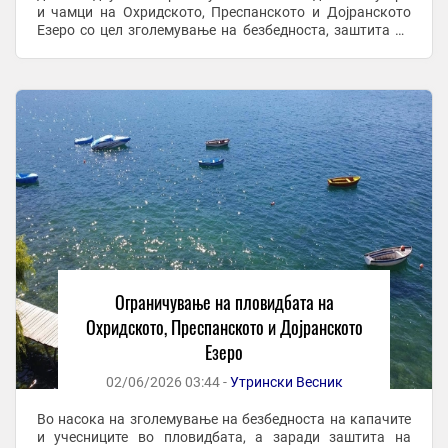
и чамци на Охридското, Преспанското и Дојранското
Езеро со цел зголемување на безбедноста, заштита на
човечките животи и непречено користење на ...
Ограничување на пловидбата на
Охридското, Преспанското и Дојранското
Езеро
02/06/2026 03:44 -
Утрински Весник
Во насока на зголемување на безбедноста на капачите
и учесниците во пловидбата, а заради заштита на