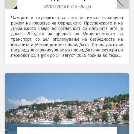
02/06/2026 05:13 -
Алфа
Чамците и скутерите ова лето ќе имаат ограничен
режим на пловење на Охридското, Преспанското и на
Дојранското Езеро во согласност со одлуката што ја
донесе Владата на предлог на Министерството за
транспорт, со цел зголемување на безбедноста на
капачите и учесниците во пловидбата. Со одлуката се
предвидува ограничување на пловидбата на скутери во
периодот од 1 јули до 31 август 2026 година во термин
од 11 до 19 часот. Воедно, се воведува и ...