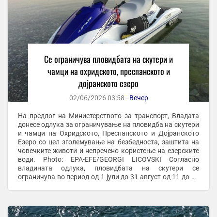
Се ограничува пловидбата на скутери и
чамци на охридското, преспанското и
дојранското езеро
02/06/2026 03:58 -
Вечер
На предлог на Министерството за транспорт, Владата
донесе одлука за ограничување на пловидба на скутери
и чамци на Охридското, Преспанското и Дојранското
Езеро со цел зголемување на безбедноста, заштита на
човечките животи и непречено користење на езерските
води. Photo: EPA-EFE/GEORGI LICOVSKI Согласно
владината одлука, пловидбата на скутери се
ограничува во период од 1 јули до 31 август од 11 до 19
часот. Пловидбата на чамци, пак, се ...