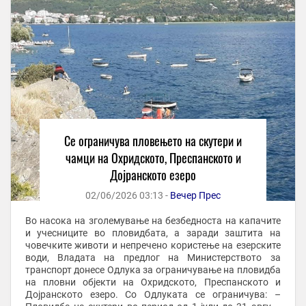
Се ограничува пловењето на скутери и
чамци на Охридското, Преспанското и
Дојранското езеро
02/06/2026 03:13 -
Вечер Прес
Во насока на зголемување на безбедноста на капачите
и учесниците во пловидбата, а заради заштита на
човечките животи и непречено користење на езерските
води, Владата на предлог на Министерството за
транспорт донесе Одлука за ограничување на пловидба
на пловни објекти на Охридското, Преспанското и
Дојранското езеро. Со Одлуката се ограничува: –