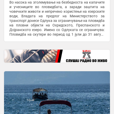
Во насока на зголемување на безбедноста на капачите
и учесниците во пловидбата, а заради заштита на
човечките животи и непречено користење на езерските
води, Владата на предлог на Министерството за
транспорт донесе Одлука за ограничување на пловидба
на пловни објекти на Охридското, Преспанското и
Дојранското езеро. Имено со Одлуката се ограничува:
Пловидба на скутери во период од 1 јули до 31 август
2026 година од 11 часот се до 19 часот. ...