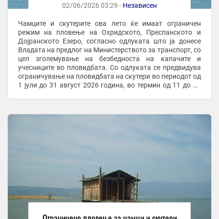
02/06/2026 03:29 -
Независен
Чамците и скутерите ова лето ќе имаат ограничен
режим на пловење на Охридското, Преспанското и
Дојранското Езеро, согласно одлуката што ја донесе
Владата на предлог на Министерството за транспорт, со
цел зголемување на безбедноста на капачите и
учесниците во пловидбата. Со одлуката се предвидува
ограничување на пловидбата на скутери во периодот од
1 јули до 31 август 2026 година, во термин од 11 до 19
часот. Воедно, се воведува и ...
Ограничено пловење за чамци и скутери