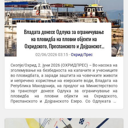
Владата донесе Одлука за ограничување
на пловидба на пловни објекти на
Охридското, Преспанското и Дојранското
Езеро
02/06/2026 03:15 -
Охрид Прес
Скопје/Охрид, 2. јуни 2026 (ОХРИДПРЕС) – Во насока на
зголемување на безбедноста на капачите и учесниците
во пловидбата, а заради заштита на човечките животи
и непречено користење на езерските води, Владата на
Република Македонија, на предлог на Министерството
за транспорт донесе Одлука за ограничување на
пловидба на пловни објекти на Охридското,
Преспанското и Дојранското Езеро. Со Одлуката се
ограничува: – Пловидба на скутери во период од 1 ...