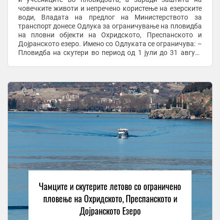
човечките животи и непречено користење на езерските
води, Владата на предлог на Министерството за
транспорт донесе Одлука за ограничување на пловидба
на пловни објекти на Охридското, Преспанското и
Дојранското езеро. Имено со Одлуката се ограничува: –
Пловидба на скутери во период од 1 јули до 31 август
2026 година од 11 часот се до 19 ...
Чамците и скутерите летово со ограничено
пловење на Охридското, Преспанското и
Дојранското Езеро