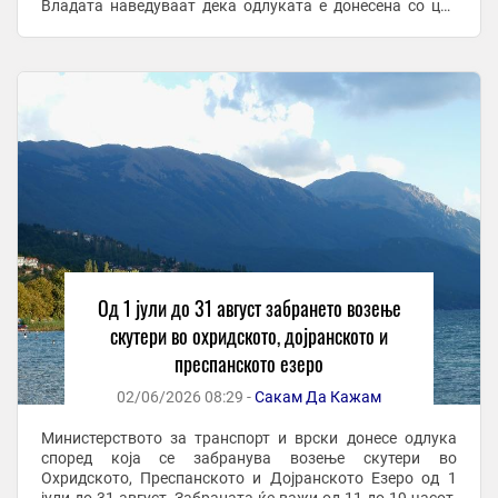
Владата наведуваат дека одлуката е донесена со цел
намалување на ризикот од ...
Од 1 јули до 31 август забрането возење
скутери во охридското, дојранското и
преспанското езеро
02/06/2026 08:29 -
Сакам Да Кажам
Министерството за транспорт и врски донесе одлука
според која се забранува возење скутери во
Охридското, Преспанското и Дојранското Езеро од 1