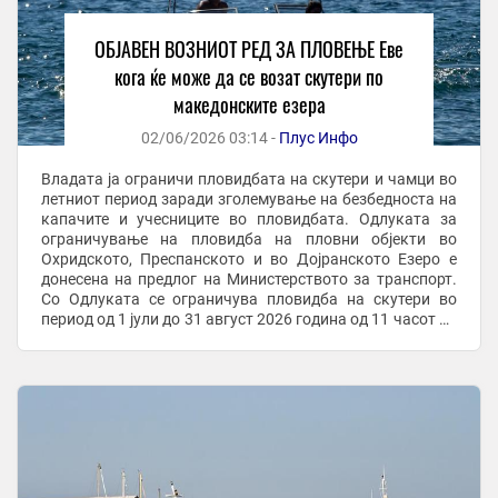
ОБЈАВЕН ВОЗНИОТ РЕД ЗА ПЛОВЕЊЕ Еве
кога ќе може да се возат скутери по
македонските езера
02/06/2026 03:14 -
Плус Инфо
Владата ја ограничи пловидбата на скутери и чамци во
летниот период заради зголемување на безбедноста на
капачите и учесниците во пловидбата. Одлуката за
ограничување на пловидба на пловни објекти во
Охридското, Преспанското и во Дојранското Езеро е
донесена на предлог на Министерството за транспорт.
Со Одлуката се ограничува пловидба на скутери во
период од 1 јули до 31 август 2026 година од 11 часот до
19 часот. Пловидба на чамци се ...