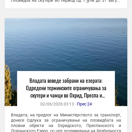
Пловидба на скутери во период од 1 јули до 31 август
2026 година од 11 часот се до 19 часот. – ...
Владата воведе забрани на езерата:
Одредени терминските ограничувања за
скутери и чамци во Охрид, Преспа и
Дојран
02/06/2026 03:13 -
Прес 24
Владата, на предлог на Министерството за транспорт,
донесе Одлука за ограничување на пловидбата на
пловни објекти на Охридското, Преспанското и
Дојранското Езеро, со цел зголемување на безбедноста