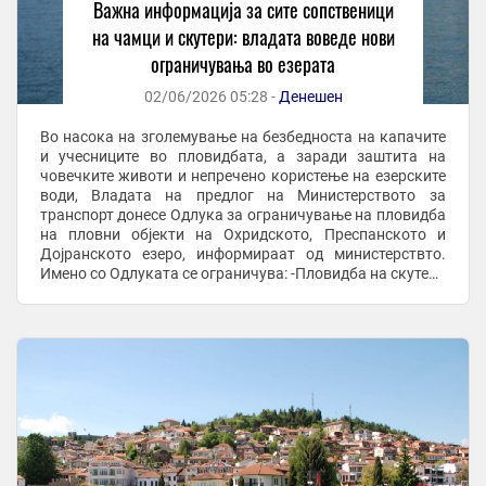
Важнa информација за сите сопственици
на чамци и скутери: владата воведе нови
ограничувања во езерата
02/06/2026 05:28 -
Денешен
Во насока на зголемување на безбедноста на капачите
и учесниците во пловидбата, а заради заштита на
човечките животи и непречено користење на езерските
води, Владата на предлог на Министерството за
транспорт донесе Одлука за ограничување на пловидба
на пловни објекти на Охридското, Преспанското и
Дојранското езеро, информираат од министерствто.
Имено со Одлуката се ограничува: -Пловидба на скутери
во период од 1 јули до 31 август 2026 година ...