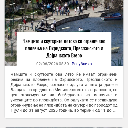
Чамците и скутерите летово со ограничено
пловење на Охридското, Преспанското и
Дојранското Езеро
02/06/2026 05:30 -
Република
Чамците и скутерите ова лето ќе имаат ограничен
режим на пловење на Охридското, Преспанското и
Дојранското Езеро, согласно одлуката што ја донесе
Владата на предлог на Министерството за транспорт, со
цел зголемување на безбедноста на капачите и
учесниците во пловидбата. Со одлуката се предвидува
ограничување на пловидбата на скутери во периодот од
1 јули до 31 август 2026 година, во термин од 11 до 19
часот. Воедно, се воведува и ограничување ...