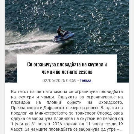
Се ограничува пловидбата на скутери и
чамци во летната сезона
02/06/2026 03:59 -
Телма
Во текот на летната сезона се ограничува пловидбата
на скутери и чамци. Одлуката за ограничување на
пловидба на пловни објекти на Охридското,
Преспанското и Дојранското езеро ја донесе Владата на
предлог на Министерството за транспорт Според оваа
одлука се забранува пловидба на скутери во период од
1 јули до 31 август 2026 година од 11 часот се до 19
часот. За чамците пловидбата се забранува од утре – 3