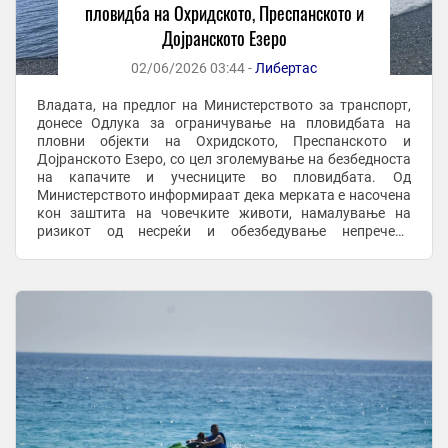
пловидба на Охридското, Преспанското и
Дојранското Езеро
02/06/2026 03:44 -
Либертас
Владата, на предлог на Министерството за транспорт,
донесе Одлука за ограничување на пловидбата на
пловни објекти на Охридското, Преспанското и
Дојранското Езеро, со цел зголемување на безбедноста
на капачите и учесниците во пловидбата. Од
Министерството информираат дека мерката е насочена
кон заштита на човечките животи, намалување на
ризикот од несреќи и обезбедување непречено
користење на езерските води во текот на летната
сезона. Според ...