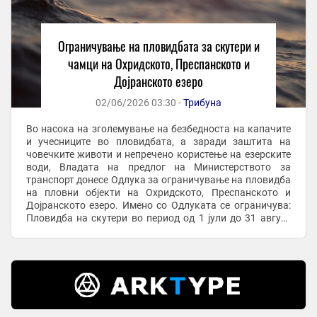
Ограничување на пловидбата за скутери и
чамци на Охридското, Преспанското и
Дојранското езеро
02/06/2026 03:30 -
Трибуна
Во насока на зголемување на безбедноста на капачите
и учесниците во пловидбата, а заради заштита на
човечките животи и непречено користење на езерските
води, Владата на предлог на Министерството за
транспорт донесе Одлука за ограничување на пловидба
на пловни објекти на Охридското, Преспанското и
Дојранското езеро. Имено со Одлуката се ограничува:
Пловидба на скутери во период од 1 јули до 31 август
2026 година од 11 часот се до 19 часот. ...