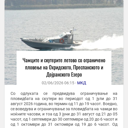
Чамците и скутерите летово со ограничено
пловење на Охридското, Преспанското и
Дојранското Езеро
02/06/2026 06:15 -
МКД
Со одлуката се предвидува ограничување на
пловидбата на скутери во периодот од 1 јули до 31
август 2026 година, во термин од 11 до 19 часот. Воедно,
се воведува и ограничување за пловидбата на чамци во
ноќните часови, и тоа од 3 јуни до 31 август од 21 до 05
часот, од 1 септември до 30 септември од 20 до 6 часот и
од 1 октомври до 31 октомври од 19 до 6 часот. Од