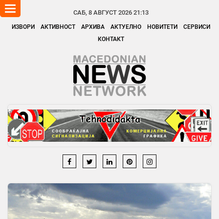
Toggle
САБ, 8 АВГУСТ 2026 21:13
navigation
ИЗВОРИ
АКТИВНОСТ
АРХИВА
АКТУЕЛНО
НОВИТЕТИ
СЕРВИСИ
КОНТАКТ