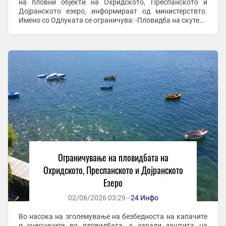
на пловни објекти на Охридското, Преспанското и
Дојранското езеро, информираат од министерствто.
Имено со Одлуката се ограничува: -Пловидба на скутери
во период од 1 јули до 31 август 2026 година ...
Ограничување на пловидбата на
Охридското, Преспанското и Дојранското
Езеро
02/06/2026 03:29 -
24 Инфо
Во насока на зголемување на безбедноста на капачите
и учесниците во пловидбата, а заради заштита на