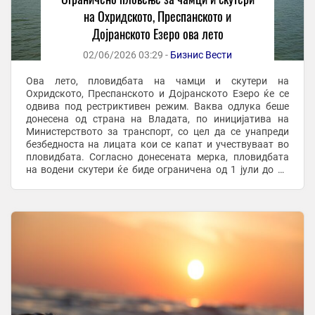
на Охридското, Преспанското и
Дојранското Езеро ова лето
02/06/2026 03:29 -
Бизнис Вести
Ова лето, пловидбата на чамци и скутери на
Охридското, Преспанското и Дојранското Езеро ќе се
одвива под рестриктивен режим. Ваква одлука беше
донесена од страна на Владата, по иницијатива на
Министерството за транспорт, со цел да се унапреди
безбедноста на лицата кои се капат и учествуваат во
пловидбата. Согласно донесената мерка, пловидбата
на водени скутери ќе биде ограничена од 1 јули до 31
август 2026 година, и тоа во временскиот ...