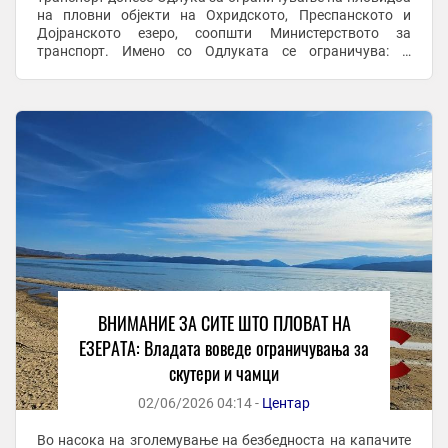
на пловни објекти на Охридското, Преспанското и
Дојранското езеро, соопшти Министерството за
транспорт. Имено со Одлуката се ограничува: –
Пловидба на скутери во период од 1 јули до 31 август ...
ВНИМАНИЕ ЗА СИТЕ ШТО ПЛОВАТ НА
ЕЗЕРАТА: Владата воведе ограничувања за
скутери и чамци
02/06/2026 04:14 -
Центар
Во насока на зголемување на безбедноста на капачите