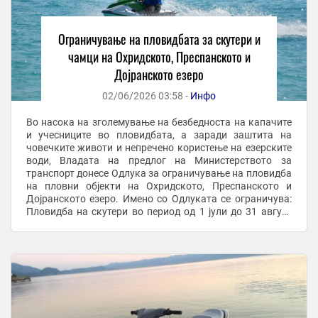
Ограничување на пловидбата за скутери и
чамци на Охридското, Преспанското и
Дојранското езеро
02/06/2026 03:58 -
Инфо
Во насока на зголемување на безбедноста на капачите
и учесниците во пловидбата, а заради заштита на
човечките животи и непречено користење на езерските
води, Владата на предлог на Министерството за
транспорт донесе Одлука за ограничување на пловидба
на пловни објекти на Охридското, Преспанското и
Дојранското езеро. Имено со Одлуката се ограничува:
Пловидба на скутери во период од 1 јули до 31 август
2026 година од 11 часот се до 19 часот. ...