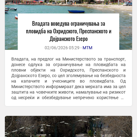
Владата воведува ограничувања за
пловидба на Охридското, Преспанското и
Дојранското Езеро
02/06/2026 05:29 -
МТМ
Владата, на предлог на Министерството за транспорт,
донесе одлука за ограничување на пловидбата на
пловни објекти на Охридското, Преспанското и
Дојранското Езеро, со цел зголемување на безбедноста
на капачите и учесниците во пловидбата. Од
Министерството информираат дека мерката има за цел
заштита на човечките животи, намалување на ризикот
од несреќи и обезбедување непречено користење на
езерските води во текот на летната туристичка сезона.
...