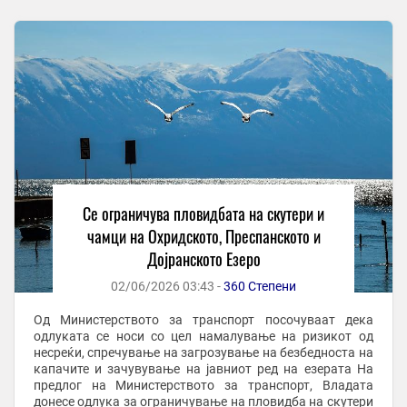
Се ограничува пловидбата на скутери и
чамци на Охридското, Преспанското и
Дојранското Езеро
02/06/2026 03:43 -
360 Степени
Од Министерството за транспорт посочуваат дека
одлуката се носи со цел намалување на ризикот од
несреќи, спречување на загрозување на безбедноста на
капачите и зачувување на јавниот ред на езерата На
предлог на Министерството за транспорт, Владата
донесе одлука за ограничување на пловидба на скутери