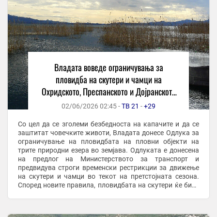
Владата воведе ограничувања за
пловидба на скутери и чамци на
Охридското, Преспанското и Дојранското
Езеро
02/06/2026 02:45 -
ТВ 21
-
+29
Со цел да се зголеми безбедноста на капачите и да се
заштитат човечките животи, Владата донесе Одлука за
ограничување на пловидбата на пловни објекти на
трите природни езера во земјава. Одлуката е донесена
на предлог на Министерството за транспорт и
предвидува строги временски рестрикции за движење
на скутери и чамци во текот на претстојната сезона.
Според новите правила, пловидбата на скутери ќе биде
целосно забранета во периодот од 1 јули ...