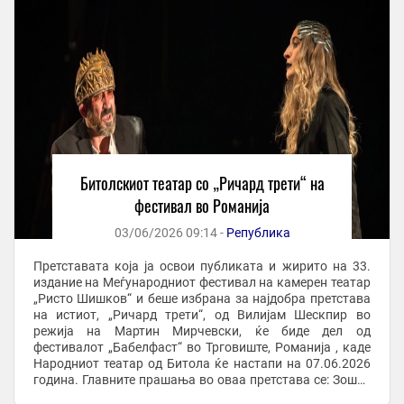
Битолскиот театар со „Ричард трети“ на
фестивал во Романија
03/06/2026 09:14 -
Република
Претставата која ја освои публиката и жирито на 33.
издание на Меѓународниот фестивал на камерен театар
„Ристо Шишков“ и беше избрана за најдобра претстава
на истиот, „Ричард трети“, од Вилијам Шескпир во
режија на Мартин Мирчевски, ќе биде дел од
фестивалот „Бабелфаст“ во Трговиште, Романија , каде
Народниот театар од Битола ќе настапи на 07.06.2026
година. Главните прашања во оваа претстава се: Зошто
имаме потреба да се самоуништуваме ние ...