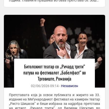
година. Главните прашања во оваа претстава се: Зошто
имаме потреба да се самоуништуваме ние ...
Битолскиот театар со „Ричард трети“
патува на фестивалот „Бабелфаст“ во
Трговиште, Романија
02/06/2026 09:14 -
Независен
Претставата која ја освои публиката и жирито на 33.
издание на Меѓународниот фестивал на камерен театар
„Ристо Шишков“ и беше избрана за најдобра претстава
на истиот, „Ричард трети“, од Вилијам Шескпир во