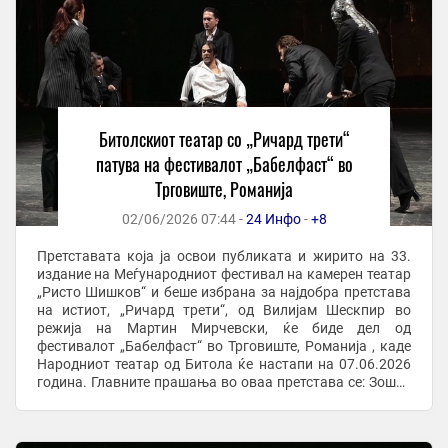
Битолскиот театар со „Ричард трети“
патува на фестивалот „Бабелфаст“ во
Трговиште, Романија
02/06/2026 07:44 -
24 Инфо
-
+8
Претставата која ја освои публиката и жирито на 33.
издание на Меѓународниот фестивал на камерен театар
„Ристо Шишков“ и беше избрана за најдобра претстава
на истиот, „Ричард трети“, од Вилијам Шескпир во
режија на Мартин Мирчевски, ќе биде дел од
фестивалот „Бабелфаст“ во Трговиште, Романија , каде
Народниот театар од Битола ќе настапи на 07.06.2026
година. Главните прашања во оваа претстава се: Зошто
имаме потреба да се самоуништуваме ...