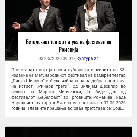
Битолскиот театар патува на фестивал во
Романија
03/06/2026 09:01 -
Култура 24
Претставата која ја освои публиката и жирито на 33.
издание на Меѓународниот фестивал на камерен театар
„Ристо Шишков“ и беше избрана за најдобра претстава
на истиот, „Ричард трети“, од Вилијам Шескпир во
режија на Мартин Мирчевски, ќе биде дел од
фестивалот „Бабелфаст“ во Трговиште, Романија , каде
Народниот театар од Битола ќе настапи на 07.06.2026
година. Главните прашања во оваа претстава се: Зошто
имаме потреба да се самоуништуваме ние ...