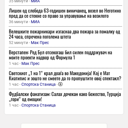
35 минути -
МИА
Лишен од слобода 63-годишен виничанец, возел во Неготино
пред да се стекне со право за управување на возилото
36 минути -
МИА
Велешките пожарникари изгаснаа два пожара за помалку од
24 часа, спречена поголема штета
52 минути -
Мак Прес
Верстапен: Ред Бул отсекогаш бил силен поддржувач на
моите проекти надвор од Формула 1
1 час -
Мак Прес
Светскиот „1 на 1“ крал доаѓа во Македонија! Кој е Мат
Киатипис и зошто не смеете да го пропуштите овој спектакл?
1 час -
Спортска Станица
-
Фудбалски фанатизам: Салах дочекан како божество, Турција
„гори“ од емоции!
1 час -
Спортска Станица
Дејвид Греј: За да се победи Шкендија, мора да бидеме на
нивото од лани кога го минавме Партизан
1 час -
Sport Media