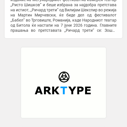
„Ристо Шишков“ и беше избрана за најдобра претстава
на истиот, „Ричард трети“ од Вилијам Шекспир во режија
на Мартин Мирчевски, ќе биде дел од фестивалот
„Бабел“ во Трговиште, Романија, каде Народниот театар
од Битола ќе настапи на 7 јуни 2026 година. Главните
прашања во претставата „Ричард трети“ се: Зошто
имаме потреба да се ...