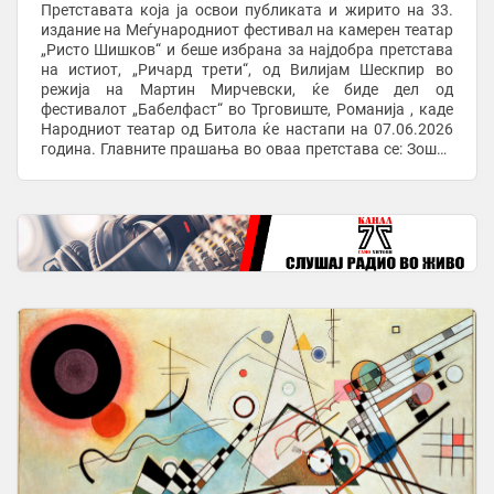
Претставата која ја освои публиката и жирито на 33.
издание на Меѓународниот фестивал на камерен театар
„Ристо Шишков“ и беше избрана за најдобра претстава
на истиот, „Ричард трети“, од Вилијам Шескпир во
режија на Мартин Мирчевски, ќе биде дел од
фестивалот „Бабелфаст“ во Трговиште, Романија , каде
Народниот театар од Битола ќе настапи на 07.06.2026
година. Главните прашања во оваа претстава се: Зошто
имаме потреба да се самоуништуваме ние ...