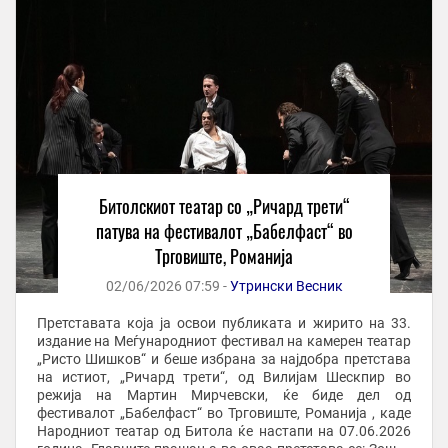
Битолскиот театар со „Ричард трети“
патува на фестивалот „Бабелфаст“ во
Трговиште, Романија
02/06/2026 07:59 -
Утрински Весник
Претставата која ја освои публиката и жирито на 33.
издание на Меѓународниот фестивал на камерен театар
„Ристо Шишков“ и беше избрана за најдобра претстава
на истиот, „Ричард трети“, од Вилијам Шескпир во
режија на Мартин Мирчевски, ќе биде дел од
фестивалот „Бабелфаст“ во Трговиште, Романија , каде
Народниот театар од Битола ќе настапи на 07.06.2026