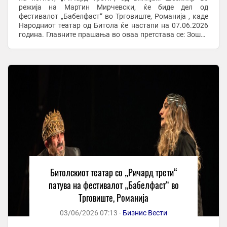
режија на Мартин Мирчевски, ќе биде дел од
фестивалот „Бабелфаст“ во Трговиште, Романија , каде
Народниот театар од Битола ќе настапи на 07.06.2026
година. Главните прашања во оваа претстава се: Зошто
имаме потреба да се самоуништуваме ние ...
Битолскиот театар со „Ричард трети“
патува на фестивалот „Бабелфаст“ во
Трговиште, Романија
03/06/2026 07:13 -
Бизнис Вести