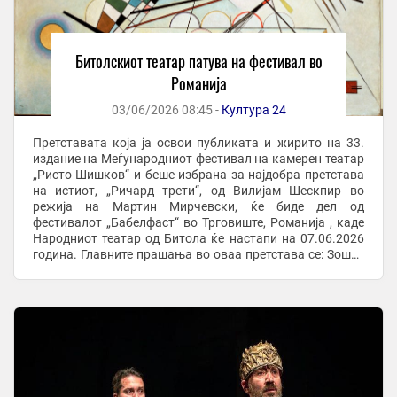
Битолскиот театар патува на фестивал во
Романија
03/06/2026 08:45 -
Култура 24
Претставата која ја освои публиката и жирито на 33.
издание на Меѓународниот фестивал на камерен театар
„Ристо Шишков“ и беше избрана за најдобра претстава
на истиот, „Ричард трети“, од Вилијам Шескпир во
режија на Мартин Мирчевски, ќе биде дел од
фестивалот „Бабелфаст“ во Трговиште, Романија , каде
Народниот театар од Битола ќе настапи на 07.06.2026
година. Главните прашања во оваа претстава се: Зошто
имаме потреба да се самоуништуваме ние ...