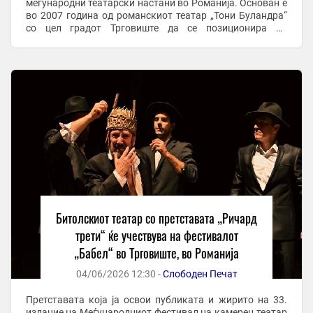
меѓународни театарски настани во Романија. Основан е
во 2007 година од романскиот театар „Тони Буландра“
со цел градот Трговиште да се позиционира на
европската културна мапа. Денес ...
Битолскиот театар со претставата „Ричард
трети“ ќе учествува на фестивалот
„Бабел“ во Трговиште, во Романија
04/06/2026 12:30 -
Слободен Печат
Претставата која ја освои публиката и жирито на 33.
издание на Меѓународниот фестивал на камерен театар