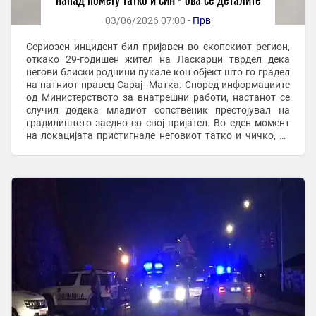
03/06/2026 07:00 -
Прв
Сериозен инцидент бил пријавен во скопскиот регион,
откако 29-годишен жител на Ласкарци тврдел дека
негови блиски роднини пукале кон објект што го градел
на патниот правец Сарај–Матка. Според информациите
од Министерството за внатрешни работи, настанот се
случил додека младиот сопственик престојувал на
градилиштето заедно со свој пријател. Во еден момент
на локацијата пристигнале неговиот татко и чичко, со
кои, според пријавата, подолг период ...