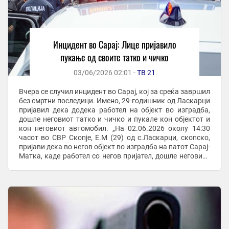
Инцидент во Сарај: Лице пријавило
пукање од своите татко и чичко
03/06/2026 02:01 -
ТВ 21
Вчера се случил инцидент во Сарај, кој за среќа завршил
без смртни последици. Имено, 29-годишник од Ласкарци
пријавил дека додека работел на објект во изградба,
дошле неговиот татко и чичко и пукале кон објектот и
кон неговиот автомобил. „На 02.06.2026 околу 14:30
часот во СВР Скопје, Е.М (29) од с.Ласкарци, скопско,
пријави дека во негов објект во изградба на патот Сарај-
Матка, каде работел со негов пријател, дошле неговиот
татко Е.М.(57) и ...