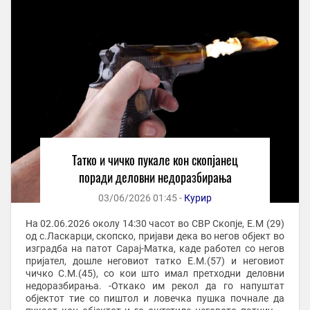
Татко и чичко пукале кон скопјанец
поради деловни недоразбирања
03/06/2026 01:45 -
Курир
На 02.06.2026 околу 14:30 часот во СВР Скопје, Е.М (29)
од с.Ласкарци, скопско, пријави дека во негов објект во
изградба на патот Сарај-Матка, каде работел со негов
пријател, дошле неговиот татко Е.М.(57) и неговиот
чичко С.М.(45), со кои што имал претходни деловни
недоразбирања. -Откако им рекол да го напуштат
објектот тие со пиштол и ловечка пушка почнале да