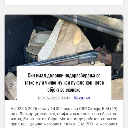
неговиот 57-годишен татко и 45-годишен чичко. ...
Син имал деловни недоразбирања со
татко му и чичко му кои пукале кон негов
објект во скопско
03/06/2026 03:44 -
Локално
На 02.06.2026 околу 14:30 часот во СВР Скопје, Е.М (29)
од с.Ласкарци, скопско, пријави дека во негов објект во
изградба на патот Сарај-Матка, каде работел со негов
пријател, дошле неговиот татко Е.М.(57) и неговиот