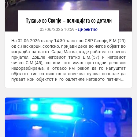
Пукање во Скопје – полицијата со детали
03/06/2026 10:59 -
Директно
На 02.06.2026 околу 14:30 часот во СВР Скопје, Е.М (29)
од с.Ласкарци, скопско, пријави дека во негов објект во
изградба на патот Сарај-Матка, каде работел со негов
пријател, дошле неговиот татко Е.М.(57) и неговиот
чичко С.М.(45), со кои што имал претходни деловни
недоразбирања, а откако им рекол да го напуштат
објектот тие со пиштол и ловечка пушка почнале да
пукаат кон објектот и го оштетиле неговото патничко
возило. По преземени мерки ...