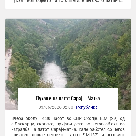
пукаат кон објектот и го оштетиле неговото патничко
возило. По преземени мерки ...
Пукање на патот Сарај – Матка
03/06/2026 02:00 -
Република
Вчера околу 14:30 часот во СВР Скопје, Е.М (29) од
с.Ласкарци, скопско, пријави дека во негов објект во
изградба на патот Сарај-Матка, каде работел со негов
пријател, дошле неговиот татко Е.М.(57) и неговиот