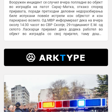
Вооружен инцидент се случил вчера попладне во објект
во изградба на патот Сарај–Матка, откако според
пријавата, поради претходни деловни недоразбирања
биле испукани повеќе истрели кон објектот и кон
паркирано возило. Од МВР информираат дека на вчера
околу 14:30 часот во СВР Скопје, 29-годишниот Е.М. од
селото Ласкарци пријавил дека додека работел во
објект во изградба со свој пријател, таму дошле
неговиот 57-годишен татко и 45-годишен чичко. ...