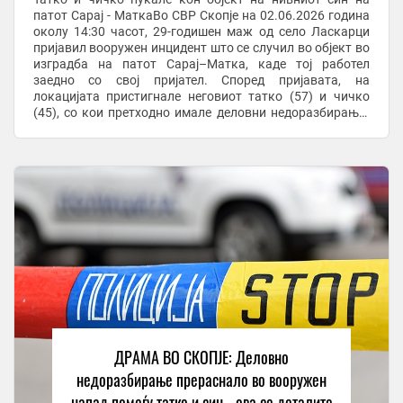
патот Сарај - МаткаВо СВР Скопје на 02.06.2026 година
околу 14:30 часот, 29-годишен маж од село Ласкарци
пријавил вооружен инцидент што се случил во објект во
изградба на патот Сарај–Матка, каде тој работел
заедно со свој пријател. Според пријавата, на
локацијата пристигнале неговиот татко (57) и чичко
(45), со кои претходно имале деловни недоразбирања.
По вербална расправија, откако им било ...
ДРАМА ВО СКОПЈЕ: Деловно
недоразбирање прераснало во вооружен
напад помеѓу татко и син - ова се деталите