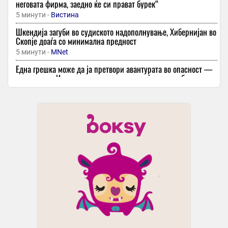
неговата фирма, заедно ќе си прават бурек“
5 минути -
Вистина
Шкендија загуби во судиското надополнување, Хибернијан во
Скопје доаѓа со минимална предност
5 минути -
MNet
Една грешка може да ја претвори авантурата во опасност —
планинарот Илиевски открива на што најмногу треба да
внимавате
6 минути -
Слободен Печат
Штипјанецот Стојанче Стојанов ќе им суди на Башкими и
Тиквеш, Качевски на Брегалница и Арсими
6 минути -
MNet
Кефир – едноставна инспирација за вкусни комбинации во
текот на целиот ден
6 минути -
Фактор
Се поставува нова фитнес зона во ООУ „Мирче Ацев“ во
Ѓорче
6 минути -
Скопје Инфо
-
Кефирот е одличен избор за жешките денови: Ја гаси жедта,