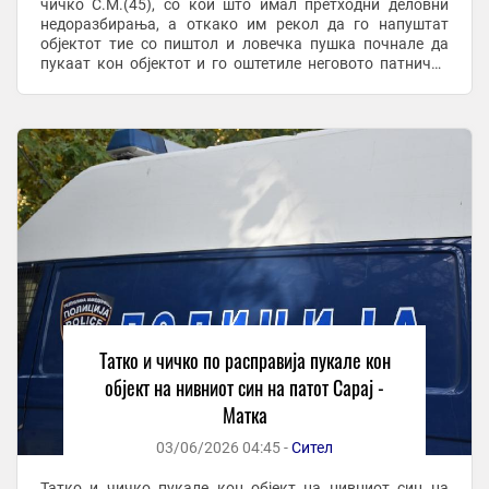
чичко С.М.(45), со кои што имал претходни деловни
недоразбирања, а откако им рекол да го напуштат
објектот тие со пиштол и ловечка пушка почнале да
пукаат кон објектот и го оштетиле неговото патничко
возило. По преземени мерки ...
Татко и чичко по расправија пукале кон
објект на нивниот син на патот Сарај -
Матка
03/06/2026 04:45 -
Сител
Татко и чичко пукале кон објект на нивниот син на