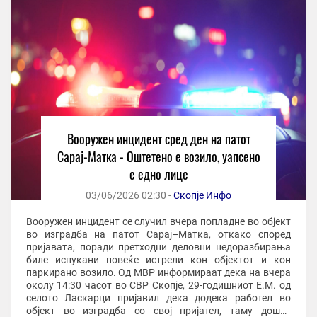
Вооружен инцидент сред ден на патот
Сарај-Матка - Оштетено е возило, уапсено
е едно лице
03/06/2026 02:30 -
Скопје Инфо
Вооружен инцидент се случил вчера попладне во објект
во изградба на патот Сарај–Матка, откако според
пријавата, поради претходни деловни недоразбирања
биле испукани повеќе истрели кон објектот и кон
паркирано возило. Од МВР информираат дека на вчера
околу 14:30 часот во СВР Скопје, 29-годишниот Е.М. од
селото Ласкарци пријавил дека додека работел во
објект во изградба со свој пријател, таму дошле