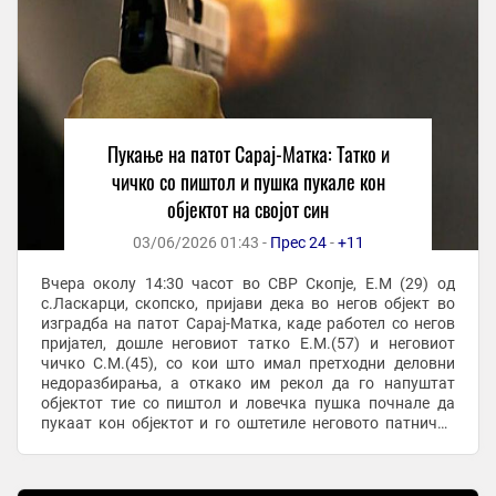
Пукање на патот Сарај-Матка: Татко и
чичко со пиштол и пушка пукале кон
објектот на својот син
03/06/2026 01:43 -
Прес 24
-
+11
Вчера околу 14:30 часот во СВР Скопје, Е.М (29) од
с.Ласкарци, скопско, пријави дека во негов објект во
изградба на патот Сарај-Матка, каде работел со негов
пријател, дошле неговиот татко Е.М.(57) и неговиот
чичко С.М.(45), со кои што имал претходни деловни
недоразбирања, а откако им рекол да го напуштат
објектот тие со пиштол и ловечка пушка почнале да
пукаат кон објектот и го оштетиле неговото патничко
возило. По преземени мерки полициски ...