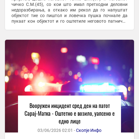
чичко С.М.(45), со кои што имал претходни деловни
недоразбирања, а откако им рекол да го напуштат
објектот тие со пиштол и ловечка пушка почнале да
пукаат кон објектот и го оштетиле неговото патничко
возило. По преземени мерки полициски ...
Вооружен инцидент сред ден на патот
Сарај-Матка - Оштетно е возило, уапсено е
едно лице
03/06/2026 02:01 -
Скопје Инфо