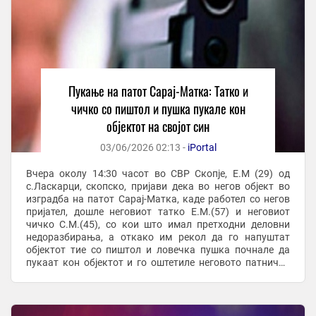
Пукање на патот Сарај-Матка: Татко и
чичко со пиштол и пушка пукале кон
објектот на својот син
03/06/2026 02:13 -
iPortal
Вчера околу 14:30 часот во СВР Скопје, Е.М (29) од
с.Ласкарци, скопско, пријави дека во негов објект во
изградба на патот Сарај-Матка, каде работел со негов
пријател, дошле неговиот татко Е.М.(57) и неговиот
чичко С.М.(45), со кои што имал претходни деловни
недоразбирања, а откако им рекол да го напуштат
објектот тие со пиштол и ловечка пушка почнале да
пукаат кон објектот и го оштетиле неговото патничко
возило. По преземени мерки полициски ...