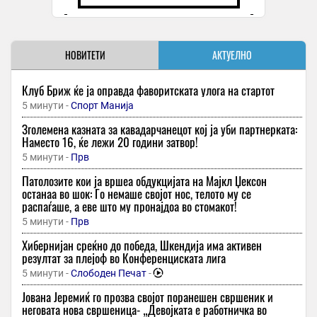
НОВИТЕТИ
АКТУЕЛНО
Клуб Бриж ќе ја оправда фаворитската улога на стартот
5 минути -
Спорт Манија
Зголемена казната за кавадарчанецот кој ја уби партнерката:
Наместо 16, ќе лежи 20 години затвор!
5 минути -
Прв
Патолозите кои ја вршеа обдукцијата на Мајкл Џексон
останаа во шок: Го немаше својот нос, телото му се
распаѓаше, а еве што му пронајдоа во стомакот!
5 минути -
Прв
Хибернијан среќно до победа, Шкендија има активен
резултат за плејоф во Конференциската лига
5 минути -
Слободен Печат
-
Јована Јеремиќ го прозва својот поранешен свршеник и
неговата нова свршеница- „Девојката е работничка во