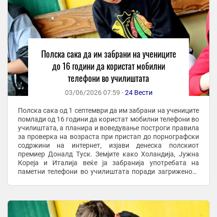
Полска сака да им забрани на учениците
до 16 години да користат мобилни
телефони во училиштата
03/06/2026 07:59 -
24 Вести
Полска сака од 1 септември да им забрани на учениците
помлади од 16 години да користат мобилни телефони во
училиштата, а планира и воведување построги правила
за проверка на возраста при пристап до порнографски
содржини на интернет, изјави денеска полскиот
премиер Доналд Туск. Земјите како Холандија, Јужна
Кореја и Италија веќе ја забранија употребата на
паметни телефони во училиштата поради загриженост
дека тие негативно влијаат врз ...