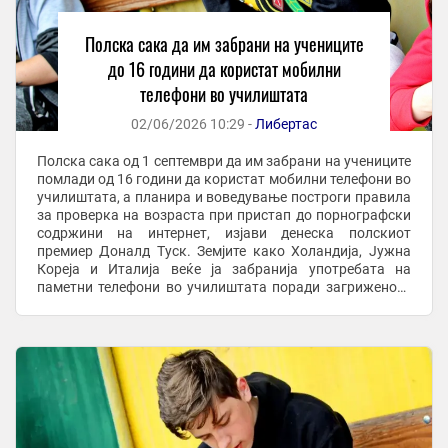
Полска сака да им забрани на учениците
до 16 години да користат мобилни
телефони во училиштата
02/06/2026 10:29 -
Либертас
Полска сака од 1 септември да им забрани на учениците
помлади од 16 години да користат мобилни телефони во
училиштата, а планира и воведување построги правила
за проверка на возраста при пристап до порнографски
содржини на интернет, изјави денеска полскиот
премиер Доналд Туск. Земјите како Холандија, Јужна
Кореја и Италија веќе ја забранија употребата на
паметни телефони во училиштата поради загриженост
дека тие негативно влијаат врз ...