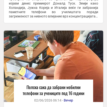
изјави денес премиерот Доналд Туск. Земји како
Холандија, Јужна Кореја и Италија веќе ги забранија
паметните телефони во училиштата поради
загриженост за нивното влијание врз концентрацијата и
однесувањето. Други земји забранија или размислуваат
да ...
Полска сака да забрани мобилни
телефони за учениците под 16 години
02/06/2026 06:14 -
Вечер