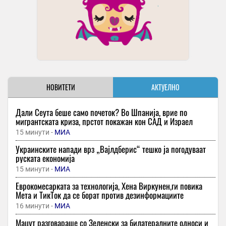
НОВИТЕТИ
АКТУЕЛНО
Дали Сеута беше само почеток? Во Шпанија, врие по
мигрантската криза, прстот покажан кон САД и Израел
15 минути -
МИА
Украинските напади врз „Вајлдберис“ тешко ја погодуваат
руската економија
15 минути -
МИА
Еврокoмесарката за технологија, Хена Виркунен,ги повика
Мета и ТикТок да се борат против дезинформациите
16 минути -
МИА
Мацут разговараше со Зеленски за билатералните односи и