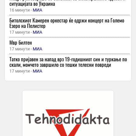
ситуацијата во Украина
16 минути -
МИА
Битолскиот Камерен оркестар ќе одржи концерт на Големо
Езеро на Пелистер
17 минути -
МИА
Мвр билтен
17 минути -
МИА
Татко пријавен за напад врз 19-годишниот син и туркање по
скали, момчето завршило со тешки телесни повреди
17 минути -
МИА
Скопјанец замолил машко лице да му помогне да извади
пари, по што лицето насилно ги зело и избегало
17 минути -
МИА
Струмица град на спортот: Пет контролни натпревари, две
меѓународни и меч под рефлектори
2 часа -
Спортска Мрежа
Четири хороскопски знаци ги очекува голем финансиски
напредок до крајот на 2026 година