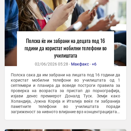
Полска ќе им забрани на децата под 16
години да користат мобилни телефони во
училиштата
02/06/2026 05:28 -
Макфакс
-
+6
Полска сака да им забрани на лицата под 16 години да
користат мобилни телефони во училиштата од 1
септември и планира да воведе построги правила за
проверка на возраста за пристап до порнографија,
изјави денес премиерот Доналд Туск. Земји како
Холандија, Јужна Кореја и Италија веќе ги забранија
паметните телефони во училиштата поради
загриженост за нивното влијание врз концентрацијата и
однесувањето. Други земји забранија или размислуваат
да ...