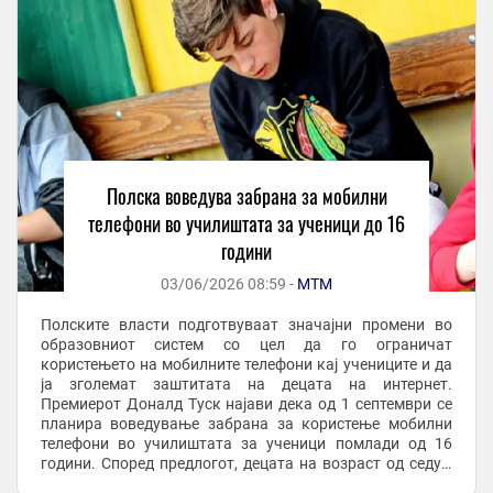
Полска воведува забрана за мобилни
телефони во училиштата за ученици до 16
години
03/06/2026 08:59 -
МТМ
Полските власти подготвуваат значајни промени во
образовниот систем со цел да го ограничат
користењето на мобилните телефони кај учениците и да
ја зголемат заштитата на децата на интернет.
Премиерот Доналд Туск најави дека од 1 септември се
планира воведување забрана за користење мобилни
телефони во училиштата за ученици помлади од 16
години. Според предлогот, децата на возраст од седум
до 15 години нема да смеат да ги користат своите ...