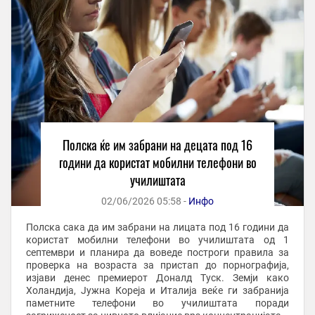
Полска ќе им забрани на децата под 16
години да користат мобилни телефони во
училиштата
02/06/2026 05:58 -
Инфо
Полска сака да им забрани на лицата под 16 години да
користат мобилни телефони во училиштата од 1
септември и планира да воведе построги правила за
проверка на возраста за пристап до порнографија,
изјави денес премиерот Доналд Туск. Земји како
Холандија, Јужна Кореја и Италија веќе ги забранија
паметните телефони во училиштата поради