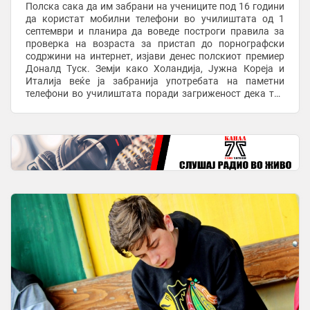
Полска сака да им забрани на учениците под 16 години
да користат мобилни телефони во училиштата од 1
септември и планира да воведе построги правила за
проверка на возраста за пристап до порнографски
содржини на интернет, изјави денес полскиот премиер
Доналд Туск. Земји како Холандија, Јужна Кореја и
Италија веќе ја забранија употребата на паметни
телефони во училиштата поради загриженост дека тие
негативно влијаат на концентрацијата и ...