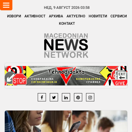
Toggle
НЕД, 9 АВГУСТ 2026 03:58
navigation
ИЗВОРИ
АКТИВНОСТ
АРХИВА
АКТУЕЛНО
НОВИТЕТИ
СЕРВИСИ
КОНТАКТ