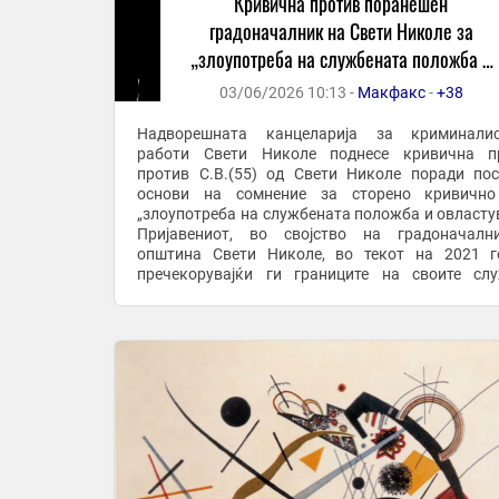
Кривична против поранешен
градоначалник на Свети Николе за
„злоупотреба на службената положба и
овластување“
03/06/2026 10:13 -
Макфакс
-
+38
Надворешната канцеларија за криминалис
работи Свети Николе поднесе кривична пр
против С.В.(55) од Свети Николе поради по
основи на сомнение за сторено кривично
„злоупотреба на службената положба и овласту
Пријавениот, во својство на градоначалн
општина Свети Николе, во текот на 2021 г
пречекорувајќи ги границите на своите сл
надлежности, постапил спротивно на одредб
Законот за градење и ...