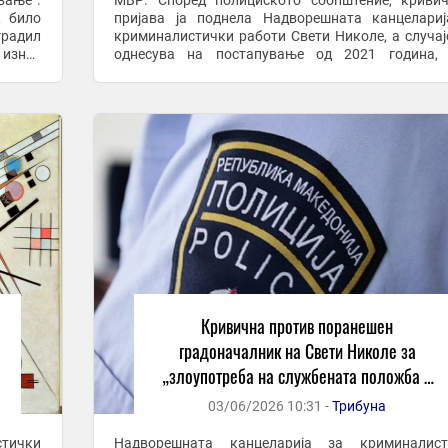
вање“.
МВР. Според полициското соопштение, криви
, било
пријава ја поднела Надворешната канцелари
градил
криминалистички работи Свети Николе, а случај
 износ
однесува на постапување од 2021 година, 
та на
Велковски бил градоначалник на општината. О
наведуваат ...
Кривична против поранешен
градоначалник на Свети Николе за
„злоупотреба на службената положба и
овластување“
03/06/2026 10:31 -
Трибуна
тички
Надворешната канцеларија за криминалист