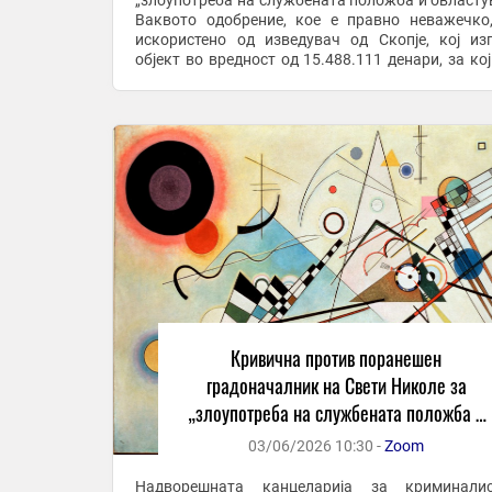
„злоупотреба на службената положба и овласту
Ваквото одобрение, кое е правно неважечко
искористено од изведувач од Скопје, кој из
објект во вредност од 15.488.111 денари, за кој
со наведеното дејствие е причинета ште
нарачателот. ...
Кривична против поранешен
градоначалник на Свети Николе за
„злоупотреба на службената положба и
овластување“
03/06/2026 10:30 -
Zoom
Надворешната канцеларија за криминалис