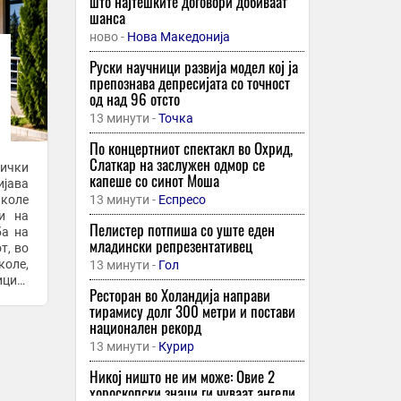
што најтешките договори добиваат
шанса
ново -
Нова Македонија
Руски научници развија модел кој ја
препознава депресијата со точност
од над 96 отсто
13 минути -
Точка
По концертниот спектакл во Охрид,
Слаткар на заслужен одмор се
ички
капеше со синот Моша
јава
иколе
13 минути -
Еспресо
и на
Пелистер потпиша со уште еден
ба на
младински репрезентативец
т, во
коле,
13 минути -
Гол
иците
Ресторан во Холандија направи
тивно
тирамису долг 300 метри и постави
национален рекорд
13 минути -
Курир
Никој ништо не им може: Овие 2
хороскопски знаци ги чуваат ангели