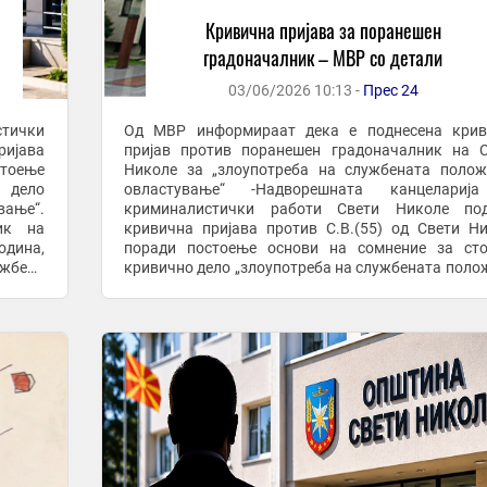
Кривична пријава за поранешен
градоначалник – МВР со детали
03/06/2026 10:13 -
Прес 24
тички
Од МВР информираат дека е поднесена крив
ијава
пријав против поранешен градоначалник на 
стоење
Николе за „злоупотреба на службената поло
 дело
овластување“ -Надворешната канцелариј
вање“.
криминалистички работи Свети Николе под
ик на
кривична пријава против С.В.(55) од Свети Н
одина,
поради постоење основи на сомнение за сто
ужбени
кривично дело „злоупотреба на службената поло
ите од
овластување“. -Пријавениот, во својств
градоначалник на општина Свети ...