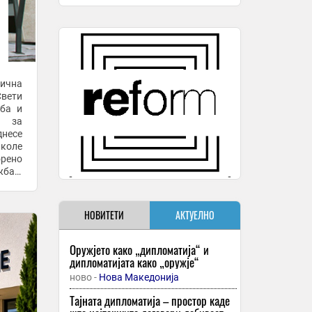
ична
Свети
жба и
а за
несе
иколе
рено
жба и
о на
НОВИТЕТИ
АКТУЕЛНО
Оружјето како „дипломатија“ и
дипломатијата како „оружје“
ново -
Нова Македонија
Тајната дипломатија – простор каде