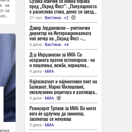
моменти со нив, вели тој
Сузана Манчиќ со моќна порака
чната
Македонското рударство продолжува
пред „Охрид Фест“: „Популарноста
ја за
да тоне иако на располагање има
е расиплива стока, денес си ѕвезда,
от се
големи инвестиции како за ископот
утре те нема никаде“!
кога
21 час -
Вистина
-
+2
-
на бакар во Иловица
д МВР
14 минути -
Бизнис Вести
-
+1
Давор Јордановски – уметнички
Брeмените жени плаќаат од 20.000
директор на Интернационалната
до 43.000 денари за скрининг што
поп вечер на „Охрид Фест –
не е задолжителен, но се нуди без
Охридски трубадури“: „Не ги
6 дена -
Вистина
-
+4
системска евиденција
копираме светските трендови –
14 минути -
Радио МОФ
-
сакаме ние да бидеме
Д-р Мерџаноски за МИА: Со
„Audi“ не завршува со промените кај
инспирација“
исхраната против остеопороза - но
луксузните „SUV“ модели – доаѓа
и пешачење, вежби, нормална
новиот „Q8“
тежина и без цигари и алкохол
9 дена -
МИА
14 минути -
Денар
Најпознатиот и најемотивен поет на
Винисиус го продолжи договорот со
Балканот, Марко Милошевиќ,
Реал
ексклузивно рецитира и разговара
за МИА: „Подигнете го ракавот - ако
14 минути -
Top Sport
9 дена -
МИА
-
сте се наежиле од стиховите, добро
Лекот „фостер“ повторно го има во
е!“
Режисерот Трпков за МИА: Во мигот
аптеките може да се земе само со
кога ќе одлучиш да заминеш,
партиципација
засекогаш се менуваш
15 минути -
Плус Инфо
-
+9
9 дена -
МИА
ички