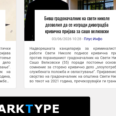
Бивш градоначалник на свети николе
дозволил да се изгради дивоградба
кривична пријава за сашо велковски
03/06/2026 10:28 -
Плус Инфо
тички
Надворешната канцеларија за криминалист
ијава
работи Свети Николе поднесе кривична при
стоење
против поранешниот градоначалник на Свети Н
 дело
Сашо Велковски (55) поради постоење основ
вање“.
сомнение за сторено кривично дело „злоупотре
ик на
службената положба и овластување“. Пријавенио
одина,
својство на градоначалник на општина Свети Ни
ужбени
во текот на 2021 година, пречекорувајќи ги гран
ите од
на своите службени надлежности, постапил спро
на ...