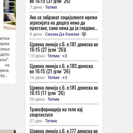
материјали за производство на
во 16:15 (31 јули ’26)
чипови, ОДГОВОРОТ дојде веднаш
29 минути -
Фактор
7 дена -
Телма
Автокефална православна црква на
Ако се забранат социјалните мрежи
Албанија успешно ги заврши летните
агресијата на децата нема да
кампови за деца и млади
престане, само нема да ја гледаме
– подкаст со психологот емилија
29 минути -
Весник Илинден
8 дена -
Сакам Да Кажам
-
бошкова
ички
🎥 МЛАДАТА ТИК-ТОК ЅВЕЗДА
Црвена линија с.6. e.187 денеска во
јава
ПОЧИНА НА 26 ГОДИНИ ПО БОРБА
16:15 (27 јули ’26))
тоење
СО РЕТКА ФОРМА НА РАК Сидни
дело
10 дена -
Телма
-
+3
Таул ја следеа повеќе од милион
ање“.
29 минути -
Плус Инфо
луѓе, а до последниот ден ширеше
Црвена линија с.6. e.183 денеска
к на
оптимизам
Филип (27) од Дурачка Река е млад
во 16:15 (21 јули ’26)
дина,
земјоделец и сточар, одледува
жбени
16 дена -
Телма
-
+3
органска храна, цвеќиња и чува 150
те од
кози: „Животот на село не би го
Црвена линија с.6. e.181 денеска во
29 минути -
Фактор
-
заменил за 10 нови“
16:15 (17 јули ’26)
Онколозите ги молат луѓето да
20 дена -
Телма
престанат да прескокнуваат еден
чекор при подготовка на храната
Трансформација на тело кај
спортистите
29 минути -
Денар
21 ден -
Телма
Скопјанец возел „мртов пијан“ сред
бел ден и направил сообраќајка
Црвена линија с.6. e.177 денеска во