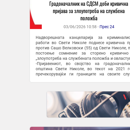
Градоначалник на СДСМ доби кривична
пријава за злоупотреба на службена
положба
03/06/2026 10:58 -
Прес 24
Надворешната канцеларија за криминалис
работи во Свети Николе поднесе кривична п
против Сашо Велковски (55) од Свети Николе, 
постоење сомнение за сторено кривично
„злоупотреба на службената положба и овласту
-Пријавениот, во својство на градоначал
општина Свети Николе, во текот на 2021 г
пречекорувајќи ги границите на своите сл
надлежности, постапил спротивно на одредб
Законот за градење и ...