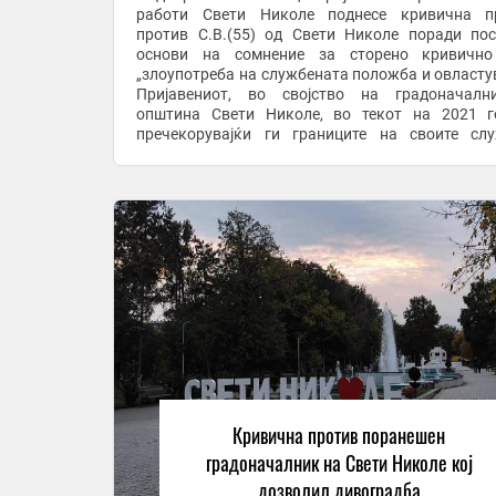
работи Свети Николе поднесе кривична пр
против С.В.(55) од Свети Николе поради по
основи на сомнение за сторено кривично
„злоупотреба на службената положба и овласту
Пријавениот, во својство на градоначалн
општина Свети Николе, во текот на 2021 г
пречекорувајќи ги границите на своите сл
надлежности, постапил спротивно на одредб
Законот за градење и ...
Кривична против поранешен
градоначалник на Свети Николе кој
дозволил дивоградба