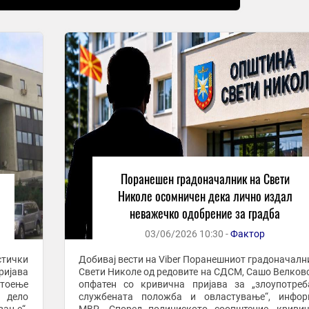
Поранешен градоначалник на Свети
Николе осомничен дека лично издал
неважечко одобрение за градба
03/06/2026 10:30 -
Фактор
тички
Добивај вести на Viber Поранешниот градоначалник на
ијава
Свети Николе од редовите на СДСМ, Сашо Велковс
стоење
опфатен со кривична пријава за „злоупотре
 дело
службената положба и овластување“, инфор