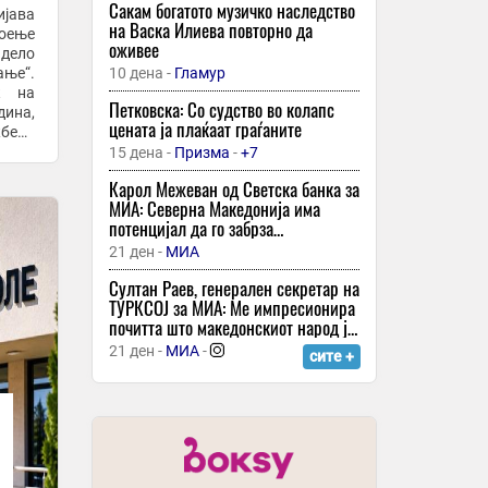
Квотите на денот прават топ тикет
Сакам богатото музичко наследство
јава
на Васка Илиева повторно да
28 минути -
Спорт Манија
тоење
оживее
дело
ПО 10 ГОДИНИ КОНЕЧНО СВАДБА:
ање“.
10 дена -
Гламур
Роналдо и Џорџина подготвуваат
к на
свадба од соништата - oва се
Петковска: Со судство во колапс
дина,
деталите што ги откриваат
цената ја плаќаат граѓаните
28 минути -
Прв
жбени
странските медиуми!
те од
15 дена -
Призма
-
+7
Американците се креваат против
дата центрите -но малку од нив
Карол Межеван од Светска банка за
навистина се градат
МИА: Северна Македонија има
потенцијал да го забрза
28 минути -
Мотика
економскиот раст, потребни се
21 ден -
МИА
Ева Лонгорија во минијатурно
структурни реформи
бикини направи хаос: Нејзиното тело
Султан Раев, генерален секретар на
предизвикува главоболка
ТУРКСОЈ за МИА: Ме импресионира
почитта што македонскиот народ ја
28 минути -
Вистина
покажува кон својата историја
21 ден -
МИА
-
сите +
Мета осудена да плати 567 милиони
долари за штети врз менталното
здравје на тинејџерите на
социјалните мрежи, компанијата ќе
29 минути -
ТВ 21
ја обжали одлуката
УЕФА останува на ставот - бојкот на
натпреварувањата под „капата“ на