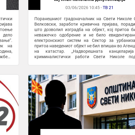
03/06/2026 10:45 -
ТВ 21
тички
Поранешниот градоначалник на Свети Николе
ијава
Велковски, заработи кривична пријава, порад
стоење
што дозволил изградба на објект, кој притоа б
 дело
неважечко одобрение и не било евидентиран
вање“.
електронскиот систем на Сектор за урбаниз
ик на
притоа наведениот објект не бил впишан во Агенц
одина,
на катастар. „Надворешната канцелариј
ужбени
криминалистички работи Свети Николе под
ите од
кривична пријава против С.В.(55) од Свети Н
поради постоење ...