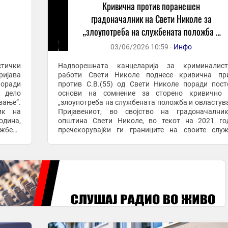
Кривична против поранешен
градоначалник на Свети Николе за
„злоупотреба на службената положба и
овластување“
03/06/2026 10:59 -
Инфо
тички
Надворешната канцеларија за криминалист
ријава
работи Свети Николе поднесе кривична при
поради
против С.В.(55) од Свети Николе поради пос
 дело
основи на сомнение за сторено кривично 
вање“.
„злоупотреба на службената положба и овластув
ник на
Пријавениот, во својство на градоначални
одина,
општина Свети Николе, во текот на 2021 го
ужбени
пречекорувајќи ги границите на своите слу
ите од
надлежности, постапил спротивно на одредби
Законот за градење и ...