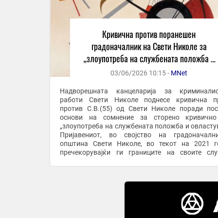
Кривична против поранешен
градоначалник на Свети Николе за
„злоупотреба на службената положба и
овластување“
03/06/2026 10:15 -
MNet
Надворешната канцеларија за криминалис
работи Свети Николе поднесе кривична пр
против С.В.(55) од Свети Николе поради по
основи на сомнение за сторено кривично
„злоупотреба на службената положба и овласту
Пријавениот, во својство на градоначалн
општина Свети Николе, во текот на 2021 г
пречекорувајќи ги границите на своите сл
надлежности, постапил спротивно на одредб
Законот за градење и ...