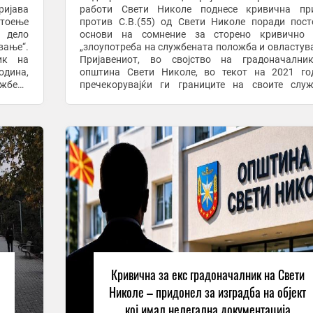
ијава
работи Свети Николе поднесе кривична при
стоење
против С.В.(55) од Свети Николе поради пос
 дело
основи на сомнение за сторено кривично 
вање“.
„злоупотреба на службената положба и овластув
ик на
Пријавениот, во својство на градоначални
одина,
општина Свети Николе, во текот на 2021 го
ужбени
пречекорувајќи ги границите на своите слу
ите од
надлежности, постапил спротивно на одредби
Законот за градење и ...
Кривична за екс градоначалник на Свети
Николе – придонел за изградба на објект
кој имал нелегална документација