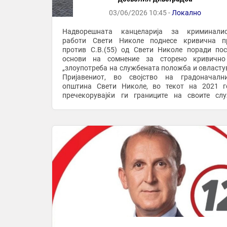
03/06/2026 10:45 -
Локално
Надворешната канцеларија за криминалис
работи Свети Николе поднесе кривична пр
против С.В.(55) од Свети Николе поради по
основи на сомнение за сторено кривично
„злоупотреба на службената положба и овласту
Пријавениот, во својство на градоначалн
општина Свети Николе, во текот на 2021 г
пречекорувајќи ги границите на своите сл
надлежности, постапил спротивно на одредб
Законот за градење и ...