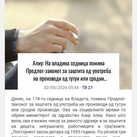
Алиу: На владина седница помина
Предлог-законот за заштита од употреба
на производи од тутун или сродни
производи
02/06/2026 05:44 -
ТВ 21
Денес, на 178-та седница на Владата, помина Предлог-
законот за заштита од употреба на производи од тутун
или сродни производи. Ова на социјалните мрежи го
објави министерот за здравство Азир Алиу. Како што
вели, ова е важен чекор за јавното здравје и за заштита
на децата, непушачите, работниците и граѓаните.
„Постојниот закон датира од 1995 година. По речиси три