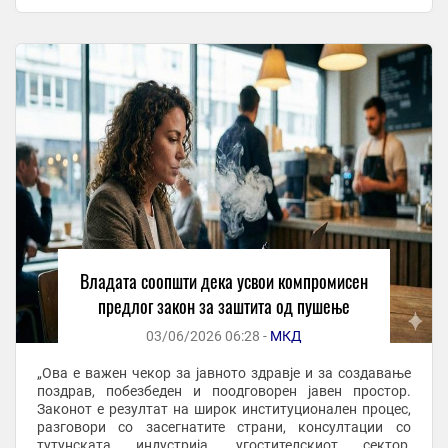
законот од 1995 година до ...
Владата соопшти дека усвои компромисен
предлог закон за заштита од пушење
03/06/2026 06:28 -
МКД
„Ова е важен чекор за јавното здравје и за создавање
поздрав, побезбеден и поодговорен јавен простор.
Законот е резултат на широк институционален процес,
разговори со засегнатите страни, консултации со
тутунската индустрија, угостителскиот сектор,