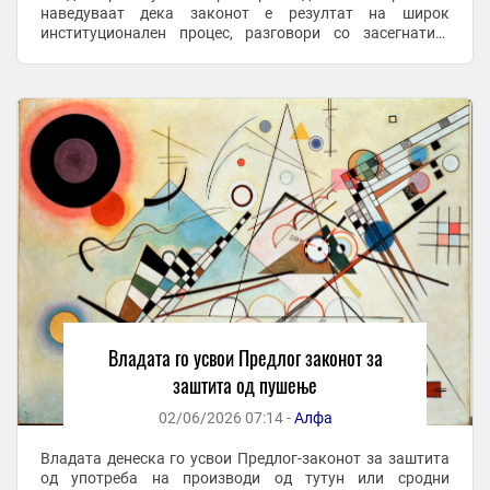
наведуваат дека законот е резултат на широк
институционален процес, разговори со засегнатите
страни, консултации со тутунската индустрија,
угостителскиот ...
Владата го усвои Предлог законот за
заштита од пушење
02/06/2026 07:14 -
Алфа
Владата денеска го усвои Предлог-законот за заштита
од употреба на производи од тутун или сродни