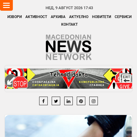
Toggle
НЕД, 9 АВГУСТ 2026 17:43
navigation
ИЗВОРИ
АКТИВНОСТ
АРХИВА
АКТУЕЛНО
НОВИТЕТИ
СЕРВИСИ
КОНТАКТ