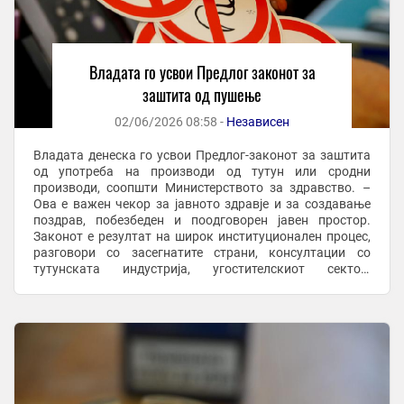
Владата го усвои Предлог законот за
заштита од пушење
02/06/2026 08:58 -
Независен
Владата денеска го усвои Предлог-законот за заштита
од употреба на производи од тутун или сродни
производи, соопшти Министерството за здравство. –
Ова е важен чекор за јавното здравје и за создавање
поздрав, побезбеден и поодговорен јавен простор.
Законот е резултат на широк институционален процес,
разговори со засегнатите страни, консултации со
тутунската индустрија, угостителскиот сектор,
надлежните институции, инспекциските органи, ...