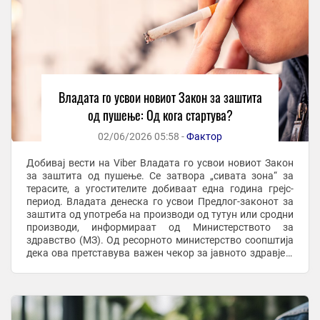
Владата го усвои новиот Закон за заштита
од пушење: Од кога стартува?
02/06/2026 05:58 -
Фактор
Добивај вести на Viber Владата го усвои новиот Закон
за заштита од пушење. Се затвора „сивата зона“ за
терасите, а угостителите добиваат една година грејс-
период. Владата денеска го усвои Предлог-законот за
заштита од употреба на производи од тутун или сродни
производи, информираат од Министерството за
здравство (МЗ). Од ресорното министерство соопштија
дека ова претставува важен чекор за јавното здравје и
за создавање поздрав, побезбеден и ...