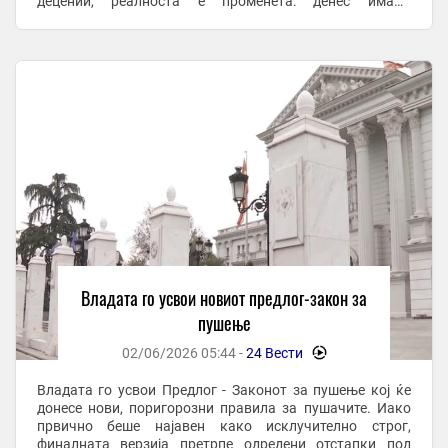
децении, реалноста е променета: денес имаме
електронски цигари, нови никотински ...
Владата го усвои новиот предлог-закон за
пушење
02/06/2026 05:44 -
24 Вести
-
Владата го усвои Предлог - Законот за пушење кој ќе
донесе нови, поригорозни правила за пушачите. Иако
првично беше најавен како исклучително строг,
финалната верзија претрпе одредени отстапки под