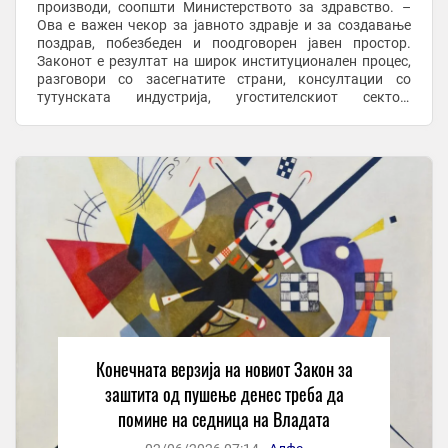
производи, соопшти Министерството за здравство. –
Ова е важен чекор за јавното здравје и за создавање
поздрав, побезбеден и поодговорен јавен простор.
Законот е резултат на широк институционален процес,
разговори со засегнатите страни, консултации со
тутунската индустрија, угостителскиот сектор,
надлежните институции, инспекциските органи, ...
Конечната верзија на новиот Закон за
заштита од пушење денес треба да
помине на седница на Владата