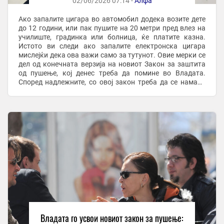
02/06/2026 07:14 -
Алфа
Ако запалите цигара во автомобил додека возите дете
до 12 години, или пак пушите на 20 метри пред влез на
училиште, градинка или болница, ќе платите казна.
Истото ви следи ако запалите електронска цигара
мислејќи дека ова важи само за тутунот. Овие мерки се
дел од конечната верзија на новиот Закон за заштита
од пушење, кој денес треба да помине во Владата.
Според надлежните, со овој закон треба да се намали
бројот на активни пушачи во ...
Владата го усвои новиот закон за пушење: