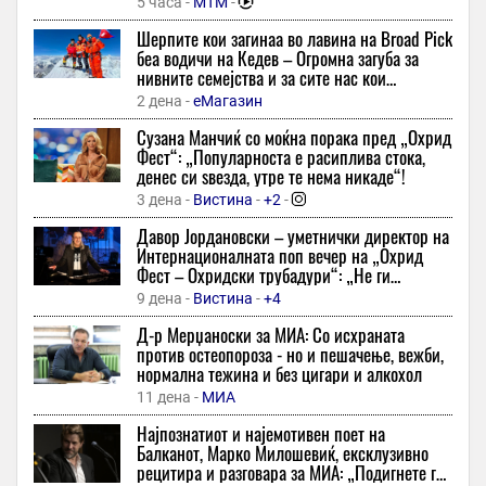
500 во интимната област“ Не планира да престане, а вака
5 часа -
МТМ
-
изгледаше порано
Шерпите кои загинаа во лавина на Broad Pick
26 минути -
Во Центар
беа водичи на Кедев – Oгромна загуба за
нивните семејства и за сите нас кои
Радост која што ќе завршеше трагично
споделувавме фасцинантни моменти со нив,
2 дена -
еМагазин
26 минути -
Вечер
вели тој
Сузана Манчиќ со моќна порака пред „Охрид
Осигурување пред летување - неопходна заштита или трошок
Фест“: „Популарноста е расиплива стока,
што граѓаните го избегнуваат?
денес си ѕвезда, утре те нема никаде“!
27 минути -
24 Вести
-
3 дена -
Вистина
-
+2
-
Најголемите жаришта на бактерии се кријат на места каде
Давор Јордановски – уметнички директор на
што најмалку ги очекувате
Интернационалната поп вечер на „Охрид
27 минути -
Вечер Прес
Фест – Охридски трубадури“: „Не ги
копираме светските трендови – сакаме ние
САД: Кина го дестабилизира регионот со сомнителни
9 дена -
Вистина
-
+4
да бидеме инспирација“
изговори
Д-р Мерџаноски за МИА: Со исхраната
27 минути -
А1он
против остеопороза - но и пешачење, вежби,
нормална тежина и без цигари и алкохол
ФИЛИПЧЕ ЗА ТО 35 ГОДИНИ НЕЗАВИСНОСТ: Сè што е
позитивно во овие 35 години во Македонија е заслуга на
11 дена -
МИА
СДСМ
Најпознатиот и најемотивен поет на
27 минути -
Денешен
Балканот, Марко Милошевиќ, ексклузивно
рецитира и разговара за МИА: „Подигнете го
Мирис на лето во тегла — вака се прави најароматичниот