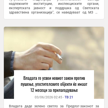
надлежните институции, инспекциските органи,
експертската јавност и поддршка од Светската
здравствена организација“, се наведуваат од МЗ во
објавата на Фејсбук. Премиерот Христијан Мицкоски на
...
Владата го усвои новиот закон против
пушење, угостителските објекти ќе имаат
12 месеци за прилагодување
03/06/2026 02:45 -
ТВ 21
Владата даде зелено светло за Предлог-законот за