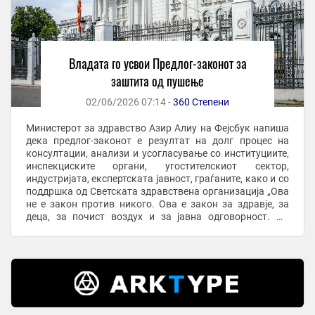
Владата го усвои Предлог-законот за
заштита од пушење
02/06/2026 07:14 -
360 Степени
Министерот за здравство Азир Алиу на Фејсбук напиша
дека предлог-законот е резултат на долг процес на
консултации, анализи и усогласување со институциите,
инспекциските органи, угостителскиот сектор,
индустријата, експертската јавност, граѓаните, како и со
поддршка од Светската здравствена организација „Ова
не е закон против никого. Ова е закон за здравје, за
деца, за почист воздух и за јавна одговорност. Од
законот од 1995 година до ...