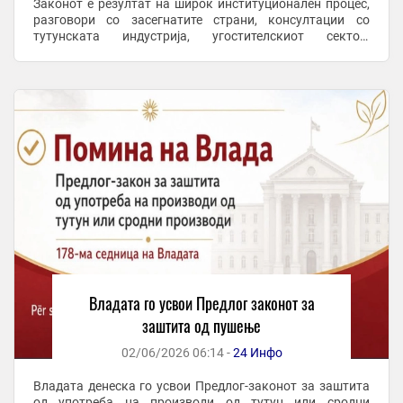
Законот е резултат на широк институционален процес,
разговори со засегнатите страни, консултации со
тутунската индустрија, угостителскиот сектор,
надлежните институции, инспекциските органи, ...
Владата го усвои Предлог законот за
заштита од пушење
02/06/2026 06:14 -
24 Инфо
Владата денеска го усвои Предлог-законот за заштита
од употреба на производи од тутун или сродни