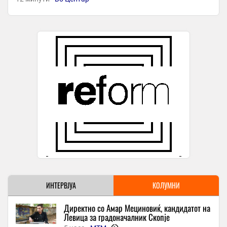
СУШАТА ЈА ТРЕСЕ ЕНЕРГЕТСКАТА БЕРЗА - Цената на струјата
скокна над 700 евра за мегават-час
12 минути -
Вечер
Рашфорд ќе добие нова шанса во Манчестер Јунајтед
12 минути -
Top Sport
-
+1
„Како да убиете повеќе Руси“ – реакции по контроверзното
прашање на германски новинар до Зеленски во Белград
26 минути -
360 Степени
Едноставен рецепт за најдобрите американски палачинки
26 минути -
Република
Арсенал повторно разочара, Борусија Дортмунд славеше на
„Емирати“
26 минути -
Екипа
Владата во Подгорица запре кредитен аранжман со српската
ИНТЕРВЈУА
КОЛУМНИ
Алта банка која од лани работи и во Македонија
26 минути -
360 Степени
Директно со Амар Мециновиќ, кандидатот на
Левица за градоначалник Скопје
„Имам повеќе од 15.000 пирсинзи на моето тело и најмалку