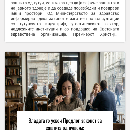
заштита од тутун, кој има за цел да ја зајакне заштитата
на јавното здравје и да создаде побезбедни и поздрави
јавни простори. Од Министерството за здравство
информираат дека законот е изготвен по консултации
со тутунската индустрија, угостителскиот сектор,
надлежните институции и со поддршка на Светската
здравствена организација. Премиерот Христијан
Мицкоски изјави дека очекува предлог-законот ...
Владата го усвои Предлог-законот за
заштита од пушење