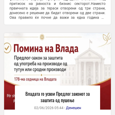
притисок на јавноста и бизнис секторот.Наместо
првичната идеја за тераси отворени од три страни,
донесено е решение да бидат отворени од две страни.
Ова правило ќе почне да важи за една година од
сега.Владата се откажа и од првичната замисла
целосно ...
Владата го усвои Предлог законот за
заштита од пушење
02/06/2026 05:44 -
Денешен