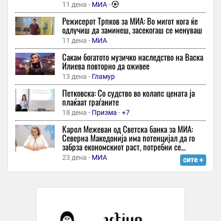
ракавот - ако сте се наежиле од стиховите,
џем од кајсии без грам додаден шеќер
11 дена -
МИА
-
добро е!“
41 минута -
Слободен Печат
Режисерот Трпков за МИА: Во мигот кога ќе
одлучиш да заминеш, засекогаш се менуваш
Миленикот на Пелистер и Битола има нов клуб
11 дена -
МИА
41 минута -
Гол
Сакам богатото музичко наследство на Васка
Првпат во историјата неевропски судија ќе го суди
Илиева повторно да оживее
Суперкупот
13 дена -
Гламур
41 минута -
Гол
Петковска: Со судство во колапс цената ја
Мерџановски: Скокањето во плитка и непроверена вода може
плаќаат граѓаните
да предизвика траен инвалидитет
18 дена -
Призма
-
+7
41 минута -
ТВ 21
Карол Межеван од Светска банка за МИА:
Совршен крај: Македонските кадети се деветти во Европа!
Северна Македонија има потенцијал да го
41 минута -
Sport Media
-
+2
забрза економскиот раст, потребни се
структурни реформи
Дали често заборавате каде сте ги оставиле клучевите?
23 дена -
МИА
сите +
Експертите откриваат едноставен трик што помага
42 минути -
Попара
Ковачиќ нема дилема
42 минути -
Вечер Прес