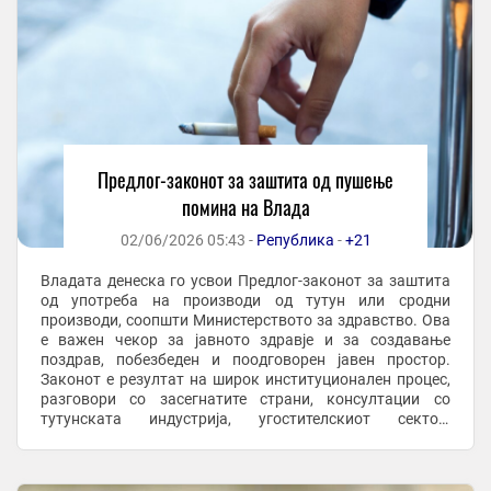
Предлог-законот за заштита од пушење
помина на Влада
02/06/2026 05:43 -
Република
-
+21
Владата денеска го усвои Предлог-законот за заштита
од употреба на производи од тутун или сродни
производи, соопшти Министерството за здравство. Ова
е важен чекор за јавното здравје и за создавање
поздрав, побезбеден и поодговорен јавен простор.
Законот е резултат на широк институционален процес,
разговори со засегнатите страни, консултации со
тутунската индустрија, угостителскиот сектор,
надлежните институции, инспекциските органи, ...