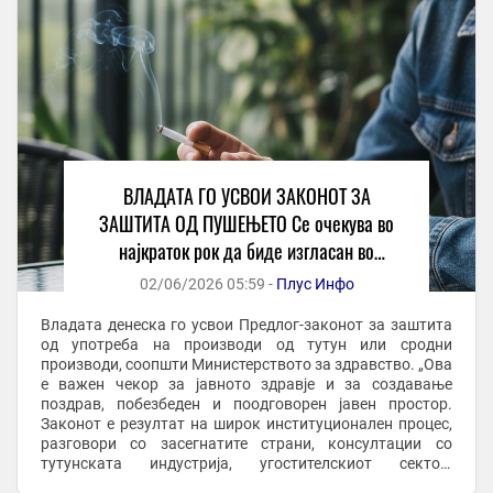
ВЛАДАТА ГО УСВОИ ЗАКОНОТ ЗА
ЗАШТИТА ОД ПУШЕЊЕТО Се очекува во
најкраток рок да биде изгласан во
Собранието
02/06/2026 05:59 -
Плус Инфо
Владата денеска го усвои Предлог-законот за заштита
од употреба на производи од тутун или сродни
производи, соопшти Министерството за здравство. „Ова
е важен чекор за јавното здравје и за создавање
поздрав, побезбеден и поодговорен јавен простор.
Законот е резултат на широк институционален процес,
разговори со засегнатите страни, консултации со
тутунската индустрија, угостителскиот сектор,
надлежните институции, инспекциските органи, ...