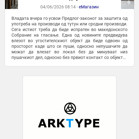
04/06/2026 08:14 -
еМагазин
Владата вчера го усвои Предлог-законот за заштита од
употреба на производи од тутун или сродни производи.
Сега истиот треба да биде испратен во македонското
Собрание на гласање. Една од новините предвидува
влезот во угостителскиот објект да биде одвоен од
просторот каде што се пуши, односно непушачите да
можат да влезат во локал без да минуваат низ
пушачкиот дел, односно без првиот контакт со објектот
да биде низ чад. Останува и можноста да ...