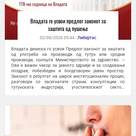
Владата го усвои предлог законот за
заштита од пушење
02/06/2026 05:44 -
Либертас
Владата денеска го усвои Предлог-законот за заштита
од употреба на производи од тутун или сродни
производи, соопшти Министерството за здравство. –
Ова е важен чекор за јавното здравје и за создавање
поздрав, побезбеден и поодговорен јавен простор.
Законот е резултат на широк институционален процес,
разговори со засегнатите страни, консултации со
тутунската индустрија, угостителскиот сектор,
надлежните институции, инспекциските органи, ...