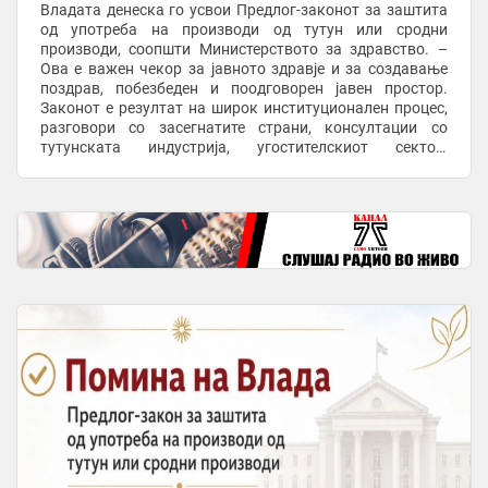
Владата денеска го усвои Предлог-законот за заштита
од употреба на производи од тутун или сродни
производи, соопшти Министерството за здравство. –
Ова е важен чекор за јавното здравје и за создавање
поздрав, побезбеден и поодговорен јавен простор.
Законот е резултат на широк институционален процес,
разговори со засегнатите страни, консултации со
тутунската индустрија, угостителскиот сектор,
надлежните институции, инспекциските органи, ...