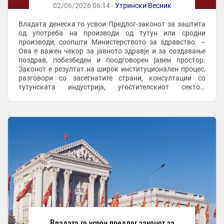
02/06/2026 06:14 -
Утрински Весник
Владата денеска го усвои Предлог-законот за заштита
од употреба на производи од тутун или сродни
производи, соопшти Министерството за здравство. –
Ова е важен чекор за јавното здравје и за создавање
поздрав, побезбеден и поодговорен јавен простор.
Законот е резултат на широк институционален процес,
разговори со засегнатите страни, консултации со
тутунската индустрија, угостителскиот сектор,
надлежните институции, инспекциските органи, ...
Владата го усвои предлог законот за