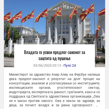
Владата го усвои предлог-законот за
заштита од пушење
03/06/2026 03:13 -
Пулс 24
Министерот за здравство Азир Алиу на Фејсбук напиша
дека предлог-законот е резултат на долг процес на
консултации, анализи и усогласување со институциите,
инспекциските органи, угостителскиот сектор,
индустријата, експертската јавност, граѓаните, како и со
поддршка од Светската здравствена организација „Ова
не е закон против никого. Ова е закон за здравје, за
деца, за почист воздух и за јавна одговорност. Од