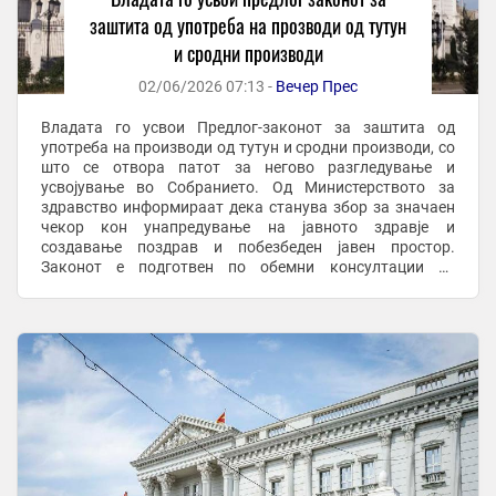
заштита од употреба на прозводи од тутун
и сродни производи
02/06/2026 07:13 -
Вечер Прес
Владата го усвои Предлог-законот за заштита од
употреба на производи од тутун и сродни производи, со
што се отвора патот за негово разгледување и
усвојување во Собранието. Од Министерството за
здравство информираат дека станува збор за значаен
чекор кон унапредување на јавното здравје и
создавање поздрав и побезбеден јавен простор.
Законот е подготвен по обемни консултации со
претставници на тутунската индустрија, угостителскиот
сектор, ...