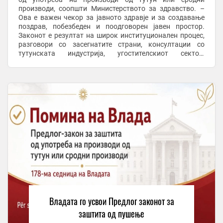
производи, соопшти Министерството за здравство. –
Ова е важен чекор за јавното здравје и за создавање
поздрав, побезбеден и поодговорен јавен простор.
Законот е резултат на широк институционален процес,
разговори со засегнатите страни, консултации со
тутунската индустрија, угостителскиот сектор,
надлежните институции, инспекциските органи, ...
Владата го усвои Предлог законот за
заштита од пушење