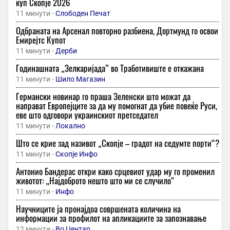
куп Скопје 2026
11 минути -
Слободен Печат
Одбраната на Арсенал повторно разбиена, Дортмунд го освои
Емирејтс Купот
11 минути -
Дерби
Годинашната „Зелкаријада” во Тработивиште е откажана
11 минути -
Шило Магазин
Германски новинар го праша Зеленски што можат да
направат Европејците за да му помогнат да убие повеќе Руси,
еве што одговори украинскиот претседател
11 минути -
Локално
Што се крие зад називот „Скопје – градот на седумте порти“?
11 минути -
Скопје Инфо
Антонио Бандерас откри како срцевиот удар му го променил
животот: „Најдоброто нешто што ми се случило“
11 минути -
Инфо
Научниците ја пронајдоа совршената количина на
информации за профилот на апликациите за запознавање
12 минути -
Во Центар