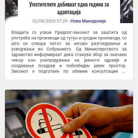
Угостителите добиваат една година за
адаптација
02/06/2026 07:29 -
Нова Македонија
Владата го усвои Предлог-законот за заштита од
употреба на производи од тутун и сродни производи, со
што се отвора патот за негово разгледување и
усвојување во Собранието. Од Министерството за
здравство информираат дека станува збор за значаен
чекор кон унапредување на јавното здравје и
создавање поздрав и побезбеден јавен простор.
Законот е подготвен по обемни консултации со
претставници на тутунската индустрија, угостителскиот
сектор, ...