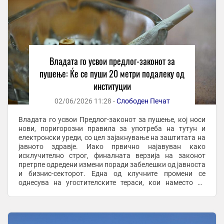
Владата го усвои предлог-законот за
пушење: Ќе се пуши 20 метри подалеку од
институции
02/06/2026 11:28 -
Слободен Печат
Владата го усвои Предлог-законот за пушење, кој носи
нови, поригорозни правила за употреба на тутун и
електронски уреди, со цел зајакнување на заштитата на
јавното здравје. Иако првично најавуван како
исклучително строг, финалната верзија на законот
претрпе одредени измени поради забелешки од јавноста
и бизнис-секторот. Една од клучните промени се
однесува на угостителските тераси, кои наместо да
бидат отворени од три страни, ќе мора да ...