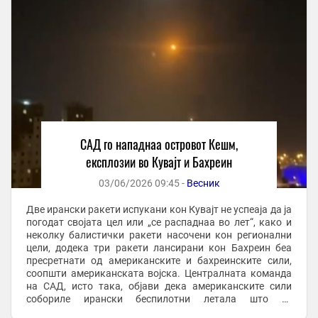
САД го нападнаа островот Кешм,
експлозии во Кувајт и Бахреин
03/06/2026 09:45 -
Весник
Две ирански ракети испукани кон Кувајт не успеаја да ја
погодат својата цел или „се распаднаа во лет“, како и
неколку балистички ракети насочени кон регионални
цели, додека три ракети лансирани кон Бахреин беа
пресретнати од американските и бахреинските сили,
соопшти американската војска. Централната команда
на САД, исто така, објави дека американските сили
собориле ирански беспилотни летала што ги
таргетирале цивилните бродови во ...