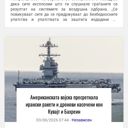
дека сите експлозии што ги слушнале граѓаните се
резултат на системите за воздушна одбрана. „Се
повикуваат сите да се придржуваат до безбедносните
упатства и упатствата за заштита издадени од
надлежните органи“, се додава во соопштението.
WATCH: Likely Patriot ...
Американската војска пресретнала
ирански ракети и дронови насочени кон
Кувајт и Бахреин
03/06/2026 07:44 -
Независен