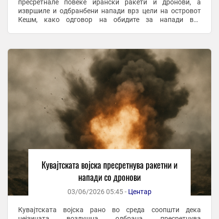
пресретнале повеќе ирански ракети и дронови, а
извршиле и одбранбени напади врз цели на островот
Кешм, како одговор на обидите за напади врз
американски позиции на Блискиот Исто Непосредно
пред ...
Кувајтската војска пресретнува ракетни и
напади со дронови
03/06/2026 05:45 -
Центар
Кувајтската војска рано во среда соопшти дека
нејзината воздушна одбрана пресретнува