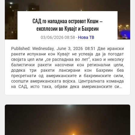
САД го нападнаа островот Кешм –
експлозии во Кувајт и Бахреин
03/06/2026 08:58 -
Нова ТВ
Published: Wednesday, June 3, 2026 08:51 Две ирански
ракети испукани кон Кувајт не успеаја да ја погодат
својата цел или „се распаднаа во лет“, како и неколку
балистички ракети насочени кон регионални цели,
додека три ракети лансирани кон Бахреин беа
пресретнати од американските и бахреинските сили,
соопшти американската војска. Централната команда
на САД, исто така, објави дека американските сили
собориле ирански беспилотни летала што ги ...