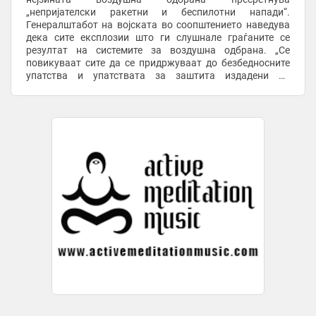
„непријателски ракетни и беспилотни напади“.
Генералштабот на војската во соопштението наведува
дека сите експлозии што ги слушнале граѓаните се
резултат на системите за воздушна одбрана. „Се
повикуваат сите да се придржуваат до безбедносните
упатства и упатствата за заштита издадени од
надлежните органи“, се додава во соопштението. Иако
кувајтските власти не ...