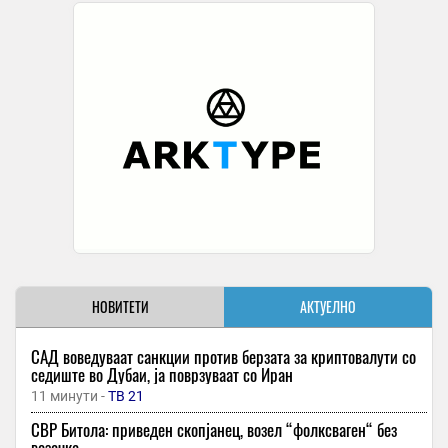
НОВИТЕТИ
АКТУЕЛНО
САД воведуваат санкции против берзата за криптовалути со
седиште во Дубаи, ја поврзуваат со Иран
11 минути -
ТВ 21
СВР Битола: приведен скопјанец, возел “фолксваген“ без
возачка