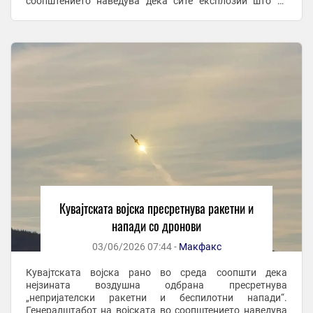
соопштението наведува дека сите експлозии што ги
слушнале граѓаните се резултат на системите за ...
Кувајтската војска пресретнува ракетни и
напади со дронови
03/06/2026 07:44 -
Макфакс
Кувајтската војска рано во среда соопшти дека
нејзината воздушна одбрана пресретнува
„непријателски ракетни и беспилотни напади“.
Генералштабот на војската во соопштението наведува