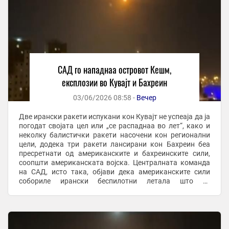
САД го нападнаа островот Кешм,
експлозии во Кувајт и Бахреин
03/06/2026 08:58 -
Вечер
Две ирански ракети испукани кон Кувајт не успеаја да ја
погодат својата цел или „се распаднаа во лет“, како и
неколку балистички ракети насочени кон регионални
цели, додека три ракети лансирани кон Бахреин беа
пресретнати од американските и бахреинските сили,
соопшти американската војска. Централната команда
на САД, исто така, објави дека американските сили
собориле ирански беспилотни летала што ги
таргетирале цивилните бродови во ...