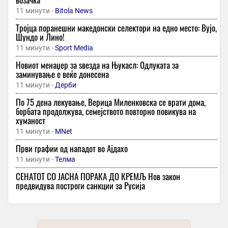
11 минути -
Bitola News
Тројца поранешни македонски селектори на едно место: Вујо,
Шундо и Лино!
11 минути -
Sport Media
Новиот менаџер за ѕвезда на Њукасл: Одлуката за
заминување е веќе донесена
11 минути -
Дерби
По 75 дена лекување, Верица Миленковска се врати дома,
борбата продолжува, семејството повторно повикува на
хуманост
11 минути -
MNet
Први графии од нападот во Ајдахо
11 минути -
Телма
СЕНАТОТ СО ЈАСНА ПОРАКА ДО КРЕМЉ Нов закон
предвидува построги санкции за Русија
12 минути -
Плус Инфо
Салах сретна познати фаци во Трабзон: со едниот одамна беа
соиграчи, на другиот му даде 8 гола