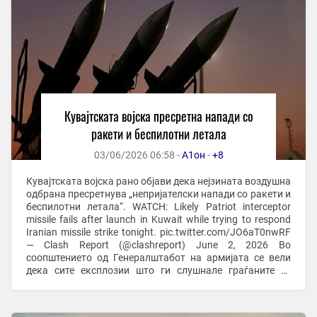
Кувајтската војска пресретна напади со
ракети и беспилотни летала
03/06/2026 06:58 -
А1он
-
+8
Кувајтската војска рано објави дека нејзината воздушна
одбрана пресретнува „непријателски напади со ракети и
беспилотни летала“. WATCH: Likely Patriot interceptor
missile fails after launch in Kuwait while trying to respond
Iranian missile strike tonight. pic.twitter.com/JO6aT0nwRF
— Clash Report (@clashreport) June 2, 2026 Во
соопштението од Генералштабот на армијата се вели
дека сите експлозии што ги слушнале граѓаните се
резултат на ...