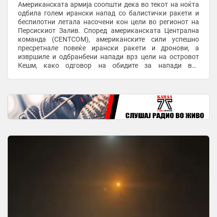
Американската армија соопшти дека во текот на ноќта
одбила голем ирански напад со балистички ракети и
беспилотни летала насочени кон цели во регионот на
Персискиот Залив. Според американската Централна
команда (CENTCOM), американските сили успешно
пресретнале повеќе ирански ракети и дронови, а
извршиле и одбранбени напади врз цели на островот
Кешм, како одговор на обидите за напади врз
американски позиции на Блискиот Исток. Непосредно
пред ...