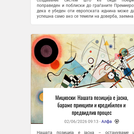
создавање систем што ќе биде поефик
поправеден и поблиски до граѓаните Премиеро
дека е убеден оти европската иднина може д
успешна само ако се темели на доверба, заемна
и принципи, со чувство дека напредокот има см
носи ...
Мицкоски: Нашата позиција е јасна,
бараме принципи и кредибилен и
предвидлив процес
02/06/2026 09:13 -
Алфа
-
Нашата позиција е јасна – остануваме ц