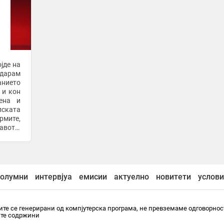
јде на
одарам
анието
 и кон
ена и
ската
рмите,
ото,
а едно
олумни
интервјуа
емисии
актуелно
новитети
услови
те се генерирани од компјутерска програма, не превземаме одговорнос
ите содржини