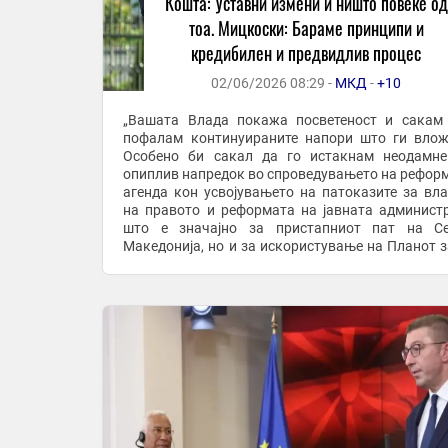
Кошта: Уставни измени и ништо повеќе од
тоа. Мицкоски: Бараме принципи и
кредибилен и предвидлив процес
02/06/2026 08:29 -
МКД
-
+10
„Вашата Влада покажа посветеност и сакам
пофалам континуираните напори што ги влож
Особено би сакал да го истакнам неодамн
опиплив напредок во спроведувањето на рефор
агенда кон усвојувањето на патоказите за вл
на правото и реформата на јавната администр
што е значајно за пристапниот пат на Се
Македонија, но и за искористување на Планот з
и пристапувањето. Исто така го поздравувам 
целосно ...