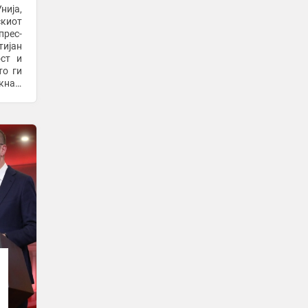
нија,
Брера Струмица со пресврт
киот
триумфираше на тестот над Санта
рес-
Луција од Малта
тијан
6 часа -
Спортска Мрежа
-
ст и
то ги
Навивач влета на терен и удри по
кнам
гостинските фудбалери!
ањето
6 часа -
Sport Media
Goyko yakovleski’s family roots – part i
(9)
6 часа -
Mactel
Кристал Палас го врати Томијасу во
Премиер лигата
7 часа -
Бриф
Жените со нарцисоидни особини
потешко простуваат, покажува ново
истражување
7 часа -
Слободен Печат
ХОРОР НА РАБОТНО МЕСТО: Двајца
работници повредени во фабрика,