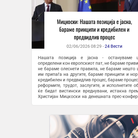
Мицкоски: Нашата позиција е јасна,
бараме принципи и кредибилен и
предвидлив процес
02/06/2026 08:29 -
24 Вести
Нашата позиција е јасна - остануваме ц
определени кон европскиот пат, не бараме приви
не бараме олеснети правила, не бараме нешто 
им припаѓа на другите, бараме принципи и но
кредибилен и предвидлив процес, бараме процес 
реформите, трудот, заслугите, и исполнетите о
ќе бидат вистински вреднувани, истакна пре
Христијан Мицкоски на денешната прес-конфер
со претседателот на Европскиот совет Антонио ..