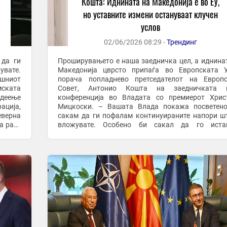
Кошта: Иднината на Македонија е во ЕУ,
но уставните измени остануваат клучен
услов
02/06/2026 08:29 -
Трендинг
 да ги
Проширувањето е наша заедничка цел, а иднина
увате.
Македонија цврсто припаѓа во Европската У
ешниот
порача попладнево претседателот на Европс
мската
Совет, Антонио Кошта на заедничката п
адеење
конференција во Владата со премиерот Хрис
ација,
Мицкоски. – Вашата Влада покажа посветено
верна
сакам да ги пофалам континуираните напори ш
а раст
вложувате. Особено би сакал да го иста
вашето
неодамнешниот опиплив напредок во спроведув
на реформската агенда кон ...