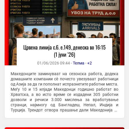
Црвена линија с.6. e.149, денеска во 16:15
(1 јуни ’26)
01/06/2026 09:44 -
Телма
-
+2
Македонците заминуваат на сезонска работа, додека
домашните компании сè почесто увезуваат работници
од Азија за да ги пополнат испразнетите работни места.
Меѓу 10 и 15 илјади Македонци годишно работат во
Хрватска, а во исто време се издадени 305 работни
дозволи и речиси 3.000 мислења за вработување
странци, најмногу од Бангладеш, Непал, Индија и
Турција. Трендот отвора прашање дали Македонија се
соочува со хроничен недостиг на работна сила и ...