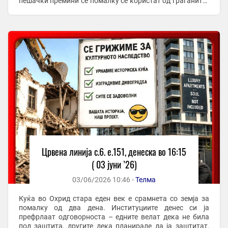
пешачки премини сè помалку се користат од граѓаните?
Запуштени, темни и небезбедни пешачките премини
чекаат ...
Црвена линија с.6. e.151, денеска во 16:15
( 03 јуни ’26)
03/06/2026 10:46 -
Телма
Куќа во Охрид стара еден век е срамнета со земја за
помалку од два дена. Институциите денес си ја
префрлаат одговорноста – едните велат дека не била
под заштита, другите дека планирале да ја заштитат,