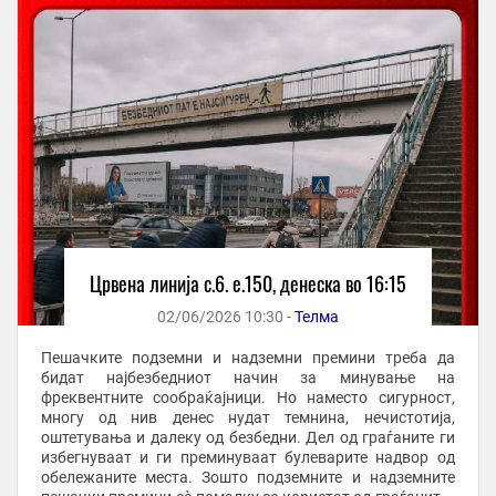
Црвена линија с.6. e.150, денеска во 16:15
02/06/2026 10:30 -
Телма
Пешачките подземни и надземни премини треба да
бидат најбезбедниот начин за минување на
фреквентните сообраќајници. Но наместо сигурност,
многу од нив денес нудат темнина, нечистотија,
оштетувања и далеку од безбедни. Дел од граѓаните ги
избегнуваат и ги преминуваат булеварите надвор од
обележаните места. Зошто подземните и надземните