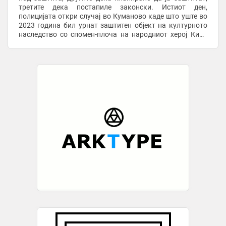
третите дека постапиле законски. Истиот ден,
полицијата откри случај во Куманово каде што уште во
2023 година бил урнат заштитен објект на културното
наследство со спомен-плоча на народниот херој Киро
Нацев Фетак, а на негово место била ...