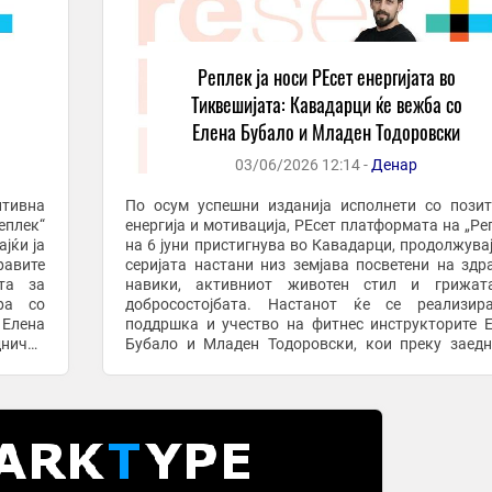
Реплек ја носи РЕсет енергијата во
Тиквешијата: Кавадарци ќе вежба со
Елена Бубало и Младен Тодоровски
03/06/2026 12:14 -
Денар
итивна
По осум успешни изданија исполнети со пози
еплек“
енергија и мотивација, РЕсет платформата на „Ре
јќи ја
на 6 јуни пристигнува во Кавадарци, продолжувај
равите
серијата настани низ земјава посветени на здр
та за
навики, активниот животен стил и грижат
ра со
добросостојбата. Настанот ќе се реализир
 Елена
поддршка и учество на фитнес инструкторите 
днички
Бубало и Младен Тодоровски, кои преку заед
 ...
тренинг и мотивациска атмосфера ќе ги поттикнат 