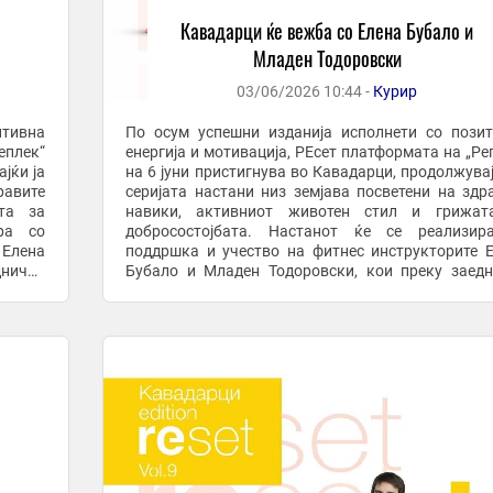
а
Кавадарци ќе вежба со Елена Бубало и
Младен Тодоровски
03/06/2026 10:44 -
Курир
итивна
По осум успешни изданија исполнети со пози
еплек“
енергија и мотивација, РЕсет платформата на „Ре
јќи ја
на 6 јуни пристигнува во Кавадарци, продолжувај
равите
серијата настани низ земјава посветени на здр
та за
навики, активниот животен стил и грижат
ра со
добросостојбата. Настанот ќе се реализир
 Елена
поддршка и учество на фитнес инструкторите 
днички
Бубало и Младен Тодоровски, кои преку заед
 ...
тренинг и мотивациска атмосфера ќе ги поттикнат 