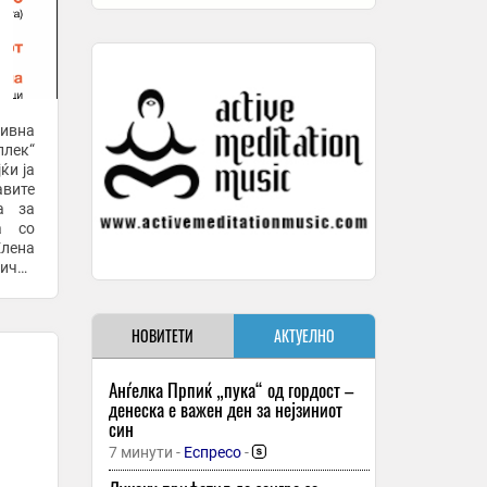
тивна
плек“
ќи ја
авите
а за
а со
Елена
нички
...
НОВИТЕТИ
АКТУЕЛНО
Анѓелка Прпиќ „пука“ од гордост –
денеска е важен ден за нејзиниот
син
7 минути -
Еспресо
-