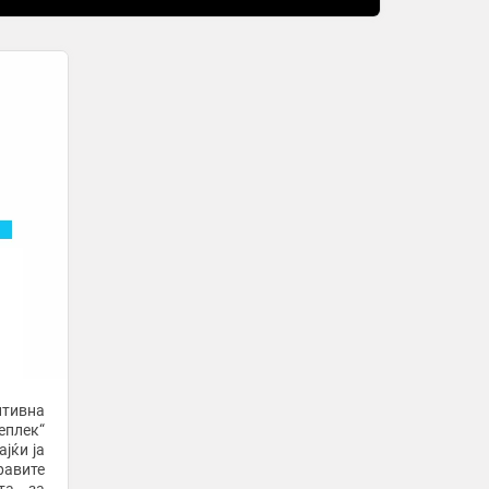
итивна
еплек“
јќи ја
равите