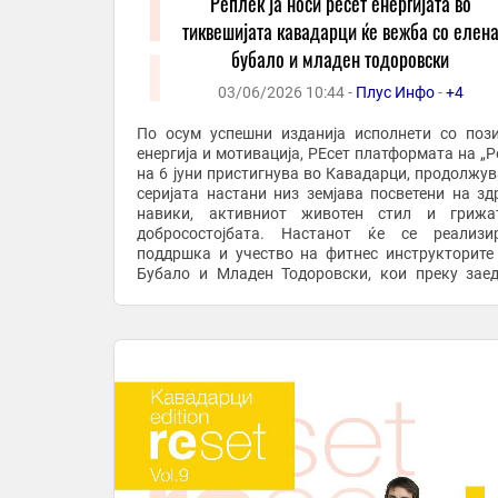
Реплек ја носи ресет енергијата во
тиквешијата кавадарци ќе вежба со елен
бубало и младен тодоровски
03/06/2026 10:44 -
Плус Инфо
-
+4
По осум успешни изданија исполнети со поз
енергија и мотивација, РЕсет платформата на „Р
на 6 јуни пристигнува во Кавадарци, продолжува
серијата настани низ земјава посветени на зд
навики, активниот животен стил и грижа
добросостојбата. Настанот ќе се реализи
поддршка и учество на фитнес инструкторите
Бубало и Младен Тодоровски, кои преку зае
тренинг и мотивациска атмосфера ќе ги поттикнат