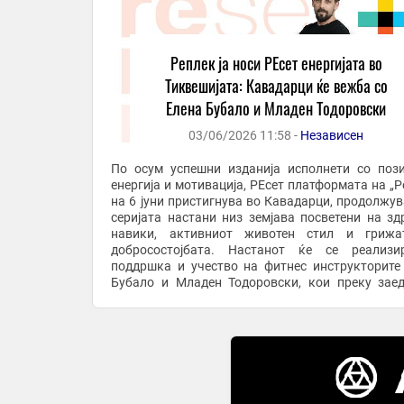
Реплек ја носи РЕсет енергијата во
Тиквешијата: Кавадарци ќе вежба со
Елена Бубало и Младен Тодоровски
03/06/2026 11:58 -
Независен
По осум успешни изданија исполнети со поз
енергија и мотивација, РЕсет платформата на „Р
на 6 јуни пристигнува во Кавадарци, продолжува
серијата настани низ земјава посветени на зд
навики, активниот животен стил и грижа
добросостојбата. Настанот ќе се реализи
поддршка и учество на фитнес инструкторите
Бубало и Младен Тодоровски, кои преку зае
тренинг и мотивациска атмосфера ќе ги поттикнат