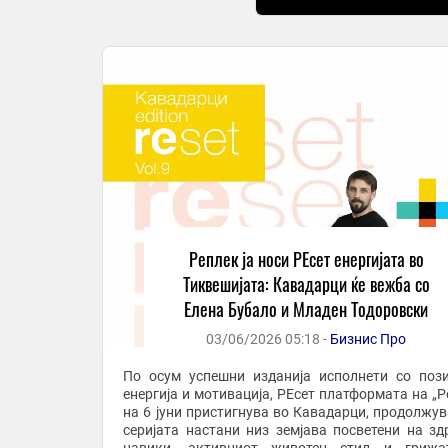
Реплек ја носи РЕсет енергијата во
Тиквешијата: Кавадарци ќе вежба со
Елена Бубало и Младен Тодоровски
03/06/2026 05:18 -
Бизнис Про
По осум успешни изданија исполнети со поз
енергија и мотивација, РЕсет платформата на „Р
на 6 јуни пристигнува во Кавадарци, продолжува
серијата настани низ земјава посветени на зд