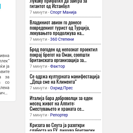
Лукаку прифатил да заигра за
гигантот од Истанбул
7 минути -
Спорт Манија
Владиниот авион го донесе
повредениот турист од Турција,
лекувањето продолжува на
ТОАРИЛУЦ
7 минути -
360 Степени
Брод погоден од непознат проектил
покрај брегот на Оман, соопшти
тивна
британската организација за
плек“
поморска трговија
ќи ја
7 минути -
Фактор
авите
Се одржа културната манифестација
а за
„Деца сме на Климента“
а со
Елена
7 минути -
Охрид Прес
нички
Италија бара доброволци за еден
...
месец живот на Алпите:
Сместувањето и храната се
обезбедени, а следува и надомест од
7 минути -
Репортер
400 евра
Кризата во Сеута ја разоткри
слабостa на ЕУ, пишува британски