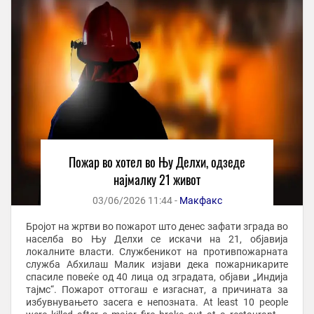
Пожар во хотел во Њу Делхи, одзеде
најмалку 21 живот
03/06/2026 11:44 -
Макфакс
Бројот на жртви во пожарот што денес зафати зграда во
населба во Њу Делхи се искачи на 21, објавија
локалните власти. Службеникот на противпожарната
служба Абхилаш Малик изјави дека пожарникарите
спасиле повеќе од 40 лица од зградата, објави „Индија
тајмс“. Пожарот оттогаш е изгаснат, а причината за
избувнувањето засега е непозната. At least 10 people