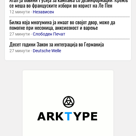
се меша во француските избори во корист на Ле Пен
12 минути -
Независен
Билка која многумина ја имаат во својот двор, може да
помогне при несоница, анксиозност и варење
27 минути -
Слободен Печат
Десет години Закон за интеграција во Германија
27 минути -
Deutsche Welle
Децата не учат или системот не знае да ги научи?
27 минути -
Рацин
Трамп потпиша наредба против „породилниот туризам“: нов
обид да се ограничи правото на државјанство по раѓање
27 минути -
Макфакс
Рејтингот на Зеленски падна под оној на генералот
27 минути -
Макфакс
-
+1
Дарио Ивановски ќе ги трча во Бирмингем на 16 август
41 минута -
Курир
Тест на „БЈД сил 6“: Хибрид што поминува 1.350 километри