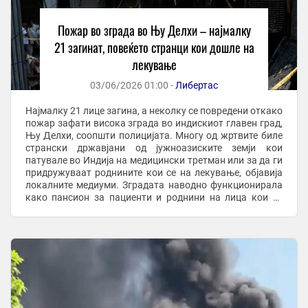
Пожар во зграда во Њу Делхи – најмалку
21 загинат, повеќето странци кои дошле на
лекување
03/06/2026 01:00 -
Либертас
Најмалку 21 лице загина, а неколку се повредени откако
пожар зафати висока зграда во индискиот главен град,
Њу Делхи, соопшти полицијата. Многу од жртвите биле
странски државјани од јужноазиските земји кои
патувале во Индија на медицински третман или за да ги
придружуваат роднините кои се на лекување, објавија
локалните медиуми. Зградата наводно функционирала
како пансион за пациенти и роднини на лица кои се
лекуваат во блиската приватна ...