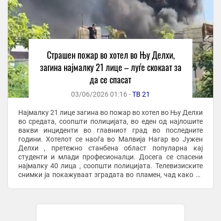
Страшен пожар во хотел во Њу Делхи,
загина најмалку 21 лице – луѓе скокаат за
да се спасат
03/06/2026 01:16 -
ТВ 21
Најмалку 21 лице загина во пожар во хотел во Њу Делхи
во средата, соопшти полицијата, во еден од најлошите
вакви инциденти во главниот град во последните
години. Хотелот се наоѓа во Малвија Нагар во Јужен
Делхи , претежно станбена област популарна кај
студенти и млади професионалци. Досега се спасени
најмалку 40 лица , соопшти полицијата. Телевизиските
снимки ја покажуваат зградата во пламен, чад како се
крева високо во воздухот и запален ...