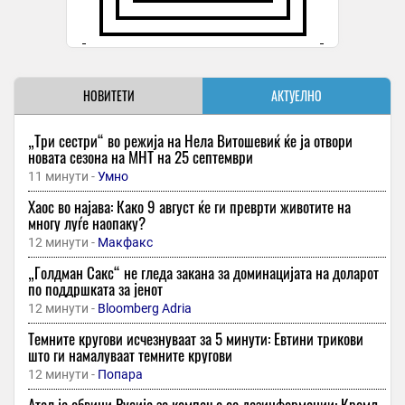
НОВИТЕТИ
АКТУЕЛНО
„Три сестри“ во режија на Нела Витошевиќ ќе ја отвори
новата сезона на МНТ на 25 септември
11 минути -
Умно
Хаос во најава: Како 9 август ќе ги преврти животите на
многу луѓе наопаку?
12 минути -
Макфакс
„Голдман Сакс“ не гледа закана за доминацијата на доларот
по поддршката за јенот
12 минути -
Bloomberg Adria
Темните кругови исчезнуваат за 5 минути: Евтини трикови
што ги намалуваат темните кругови
12 минути -
Попара
Атал ја обвини Русија за кампања со дезинформации: Кремљ