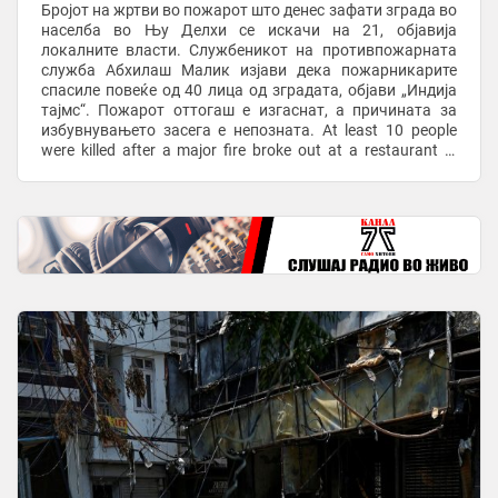
Бројот на жртви во пожарот што денес зафати зграда во
населба во Њу Делхи се искачи на 21, објавија
локалните власти. Службеникот на противпожарната
служба Абхилаш Малик изјави дека пожарникарите
спасиле повеќе од 40 лица од зградата, објави „Индија
тајмс“. Пожарот оттогаш е изгаснат, а причината за
избувнувањето засега е непозната. At least 10 people
were killed after a major fire broke out at a restaurant in
Malviya Nagar, New Delhi, ...