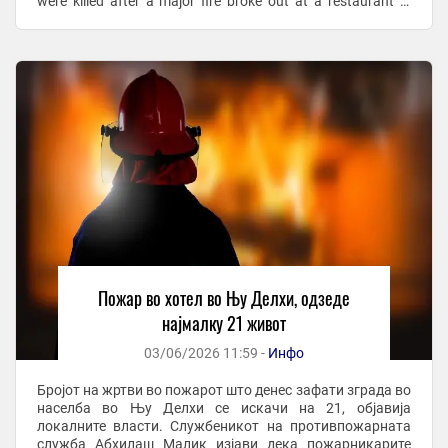
were killed after a major fire broke out at a restaurant in
Malviya Nagar, New Delhi, ...
Пожар во хотел во Њу Делхи, одзеде
најмалку 21 живот
03/06/2026 11:59 -
Инфо
Бројот на жртви во пожарот што денес зафати зграда во
населба во Њу Делхи се искачи на 21, објавија
локалните власти. Службеникот на противпожарната
служба Абхилаш Малик изјави дека пожарникарите