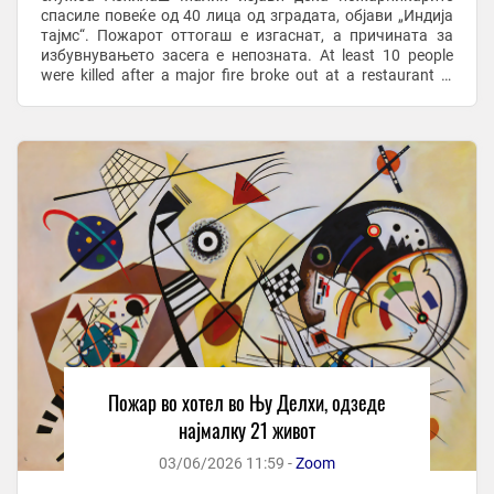
спасиле повеќе од 40 лица од зградата, објави „Индија
тајмс“. Пожарот оттогаш е изгаснат, а причината за
избувнувањето засега е непозната. At least 10 people
were killed after a major fire broke out at a restaurant in
Malviya Nagar, New Delhi, ...
Пожар во хотел во Њу Делхи, одзеде
најмалку 21 живот
03/06/2026 11:59 -
Zoom