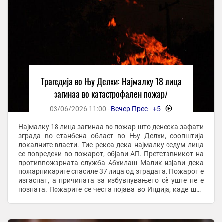
Трагедија во Њу Делхи: Најмалку 18 лица
загинаа во катастрофален пожар/
03/06/2026 11:00 -
Вечер Прес
-
+5
-
Најмалку 18 лица загинаа во пожар што денеска зафати
зграда во станбена област во Њу Делхи, соопштија
локалните власти. Тие рекоа дека најмалку седум лица
се повредени во пожарот, објави АП. Претставникот на
противпожарната служба Абхилаш Малик изјави дека
пожарникарите спасиле 37 лица од зградата. Пожарот е
изгаснат, а причината за избувнувањето сè уште не е
позната. Пожарите се честа појава во Индија, каде што
градежните прописи и ...