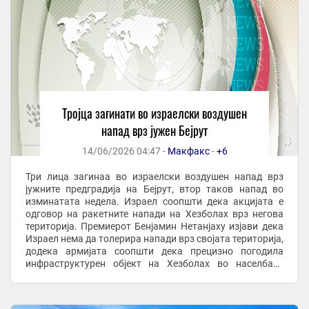
Тројца загинати во израелски воздушен
напад врз јужен Бејрут
14/06/2026 04:47 -
Макфакс
-
+6
Три лица загинаа во израелски воздушен напад врз
јужните предградија на Бејрут, втор таков напад во
изминатата недела. Израел соопшти дека акцијата е
одговор на ракетните напади на Хезболах врз негова
територија. Премиерот Бенјамин Нетанјаху изјави дека
Израел нема да толерира напади врз својата територија,
додека армијата соопшти дека прецизно погодила
инфраструктурен објект на Хезболах во населбата
Дахија. По нападот, Иран ги обвини САД ...