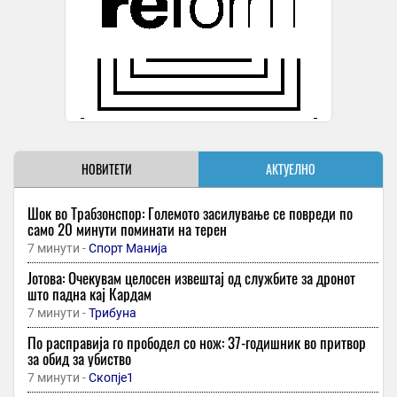
НОВИТЕТИ
АКТУЕЛНО
Шок во Трабзонспор: Големото засилување се повреди по
само 20 минути поминати на терен
7 минути -
Спорт Манија
Јотова: Очекувам целосен извештај од службите за дронот
што падна кај Кардам
7 минути -
Трибуна
По расправија го прободел со нож: 37-годишник во притвор
за обид за убиство
7 минути -
Скопје1