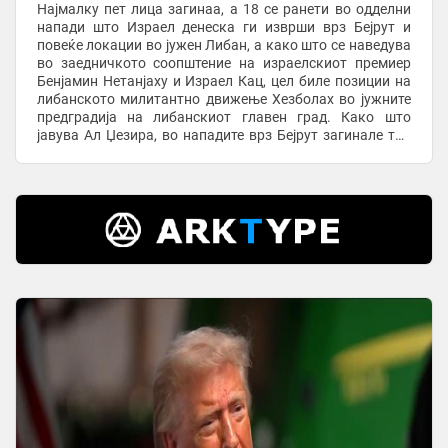
Најмалку пет лица загинаа, а 18 се ранети во одделни
напади што Израел денеска ги изврши врз Бејрут и
повеќе локации во јужен Либан, а како што се наведува
во заедничкото соопштение на израелскиот премиер
Бенјамин Нетанјаху и Израел Кац, цел биле позиции на
либанското милитантно движење Хезболах во јужните
предградија на либанскиот главен град. Како што
јавува Ал Џезира, во нападите врз Бејрут загинале три
лица, а 15 се ранети, додека во ...