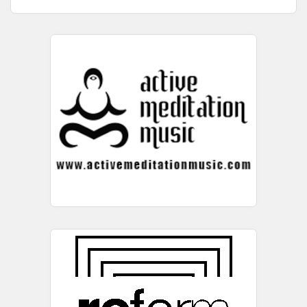
одговори беше многу мал и бесмислен, никој не ...