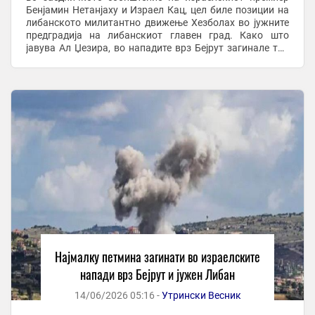
Бенјамин Нетанјаху и Израел Кац, цел биле позиции на
либанското милитантно движење Хезболах во јужните
предградија на либанскиот главен град. Како што
јавува Ал Џезира, во нападите врз Бејрут загинале три
лица, а 15 се ранети, додека во ...
Најмалку петмина загинати во израелските
напади врз Бејрут и јужен Либан
14/06/2026 05:16 -
Утрински Весник