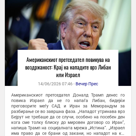
Американскиот претседател повикува на
воздржаност: Крај на нападите врз Либан
или Израел
14/06/2026 07:46 -
Вечер Прес
Американскиот претседател Доналд Трамп денес го
повика Израел да не го напаѓа Либан, бидејќи
преговорите меѓу САД и Иран за Меморандум за
разбирање се во завршна фаза. „Нападот утринава врз
Бејрут не требаше да се случи, особено на посебен ден
кога сме толку блиску до мировен договор со Иран“,
напиша Трамп на социјалната мрежа „Истина“. „Израел
има право да се брани од закани, но нападот на кој