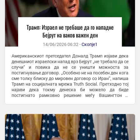
Трамп: Израел не требаше да го нападне
Бејрут на ваков важен ден
14/06/2026 06:32 -
Скопје1
Американскиот претседател Доналд Трамп изјави дека
денешниот израелски напад врз Бејрут „не требало да се
случи“ и повика да не се уништи можноста за
постигнување договор. „Особено не на посебен ден кога
сме толку блиску до мировен договор со Иран“, напиша
Трамп на социјалната мрежа Truth Social. Претходно тој
најави дека токму денеска би можело да биде
постигнато рамковно решение меѓу Вашингтон и
Техеран. — реклама — Трамп оцени дека Израел ...