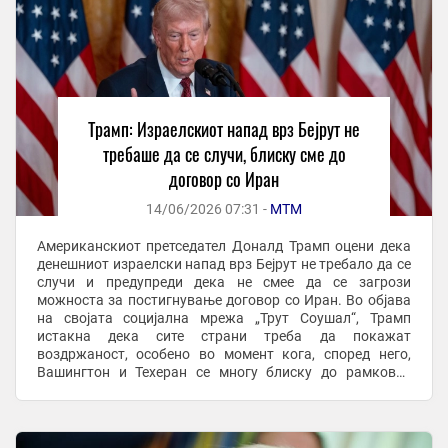
Трамп: Израелскиот напад врз Бејрут не
требаше да се случи, блиску сме до
договор со Иран
14/06/2026 07:31 -
МТМ
Американскиот претседател Доналд Трамп оцени дека
денешниот израелски напад врз Бејрут не требало да се
случи и предупреди дека не смее да се загрози
можноста за постигнување договор со Иран. Во објава
на својата социјална мрежа „Трут Соушал“, Трамп
истакна дека сите страни треба да покажат
воздржаност, особено во момент кога, според него,
Вашингтон и Техеран се многу блиску до рамковен
мировен договор. „Не треба да има повеќе напади од ...