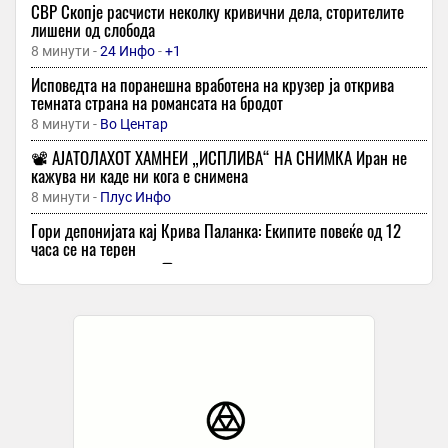
СВР Скопје расчисти неколку кривични дела, сторителите
лишени од слобода
8 минути -
24 Инфо
-
+1
Исповедта на поранешна вработена на крузер ја открива
темната страна на романсата на бродот
8 минути -
Во Центар
📽️ АЈАТОЛАХОТ ХАМНЕИ „ИСПЛИВА“ НА СНИМКА Иран не
кажува ни каде ни кога е снименa
8 минути -
Плус Инфо
Гори депонијата кај Крива Паланка: Екипите повеќе од 12
часа се на терен
8 минути -
Прес 24
-
Скопје со победа над Пелистер во Кравари пред стартот на
новата сезона
22 минути -
Спортска Мрежа
Лепа Брена и Боба Живојиновиќ ја изнајмуваат луксузната
јахта – цената е вистинско богатство
22 минути -
Еспресо
-