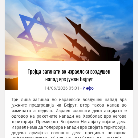
Тројца загинати во израелски воздушен
напад врз јужен Бејрут
14/06/2026 05:01 -
Инфо
Три лица загинаа во израелски воздушен напад врз
јужните предградија на Бејрут, втор таков напад во
изминатата недела. Израел соопшти дека акцијата е
одговор на ракетните напади на Хезболах врз негова
територија. Премиерот Бенјамин Нетанјаху изјави дека
Израел нема да толерира напади врз својата територија,
додека армијата соопшти дека прецизно погодила