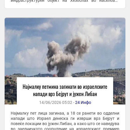
инфраструктурен објект на Хезболах во населбата
Дахија. По нападот, Иран ги обвини САД ...
Најмалку петмина загинати во израелските
напади врз Бејрут и јужен Либан
14/06/2026 05:02 -
24 Инфо
Најмалку пет лица загинаа, а 18 се ранети во одделни
напади што Израел денеска ги изврши врз Бејрут и
повеќе локации во јужен Либан, а како што се наведува
во заедничкото соопштение на израелскиот премиер