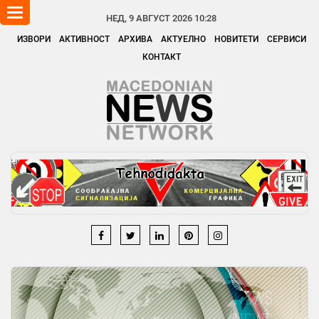
Toggle
НЕД, 9 АВГУСТ 2026 10:28
navigation
ИЗВОРИ
АКТИВНОСТ
АРХИВА
АКТУЕЛНО
НОВИТЕТИ
СЕРВИСИ
КОНТАКТ