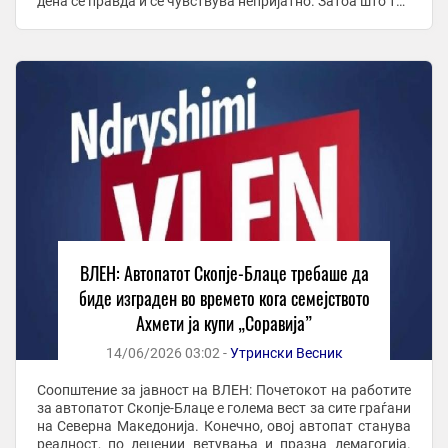
дена се правда и се чувствува непријатно. Затоа што тие
не го направија ...
ВЛЕН: Автопатот Скопје-Блаце требаше да
биде изграден во времето кога семејството
Ахмети ја купи „Соравија”
14/06/2026 03:02 -
Утрински Весник
Соопштение за јавност на ВЛЕН: Почетокот на работите
за автопатот Скопје-Блаце е голема вест за сите граѓани
на Северна Македонија. Конечно, овој автопат станува
реалност, по децении ветувања и празна демагогија.