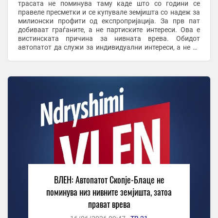
трасата не поминува таму каде што со години се
правеле пресметки и се купувале земјишта со надеж за
милионски профити од експропријација. За прв пат
добиваат граѓаните, а не партиските интереси. Ова е
вистинската причина за нивната врева. Обидот
автопатот да служи за индивидуални интереси, а не за
интерес на граѓаните, пропадна. Трасата се реализира ...
ВЛЕН: Автопатот Скопје-Блаце не
поминува низ нивните земјишта, затоа
прават врева