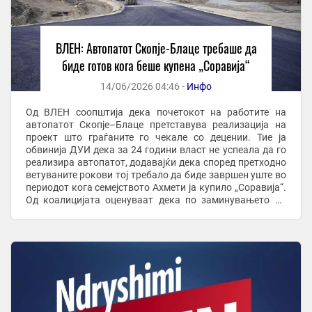
ВЛЕН: Автопатот Скопје-Блаце требаше да
биде готов кога беше купена „Соравија“
14/06/2026 04:46 -
Инфо
Од ВЛЕН соопштија дека почетокот на работите на
автопатот Скопје–Блаце претставува реализација на
проект што граѓаните го чекале со децении. Тие ја
обвинија ДУИ дека за 24 години власт не успеала да го
реализира автопатот, додавајќи дека според претходно
ветуваните рокови тој требало да биде завршен уште во
периодот кога семејството Ахмети ја купило „Соравија“.
Од коалицијата оценуваат дека по заминувањето на
ДУИ од власта почнала ...