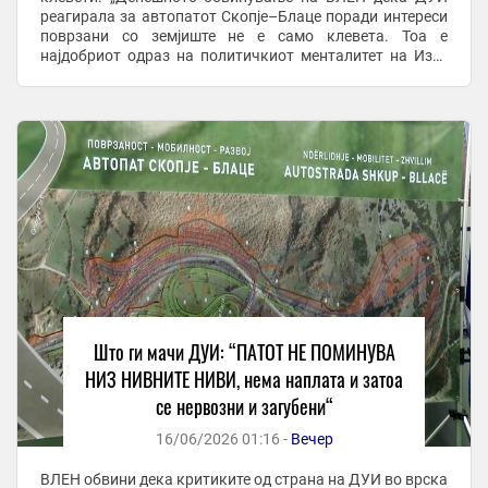
реагирала за автопатот Скопје–Блаце поради интереси
поврзани со земјиште не е само клевета. Тоа е
најдобриот одраз на политичкиот менталитет на Изет
Меџити. Луѓето обично ги судат другите според себе.
Затоа, кога ќе ...
Што ги мачи ДУИ: “ПАТОТ НЕ ПОМИНУВА
НИЗ НИВНИТЕ НИВИ, нема наплата и затоа
се нервозни и загубени“
16/06/2026 01:16 -
Вечер
ВЛЕН обвини дека критиките од страна на ДУИ во врска