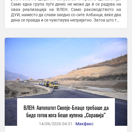
Само една група луѓе денес не може да ѝ се радува на
оваа реализација на ВЛЕН. Само раководството на
ДУИ, наместо да слави заедно со сите Албанци, веќе два
дена се правда и се чувствува непријатно. Затоа што тие
не го направија за 24 ...
ВЛЕН: Автопатот Скопје-Блаце требаше да
биде готов кога беше купена „Соравија“
14/06/2026 04:31 -
Макфакс