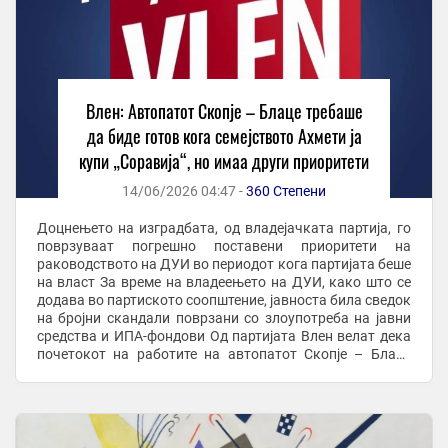
Влен: Автопатот Скопје – Блаце требаше
да биде готов кога семејството Ахмети ја
купи „Соравија“, но имаа други приоритети
14/06/2026 04:47 -
360 Степени
Доцнењето на изградбата, од владејачката партија, го
поврзуваат погрешно поставени приоритети на
раководството на ДУИ во периодот кога партијата беше
на власт За време на владеењето на ДУИ, како што се
додава во партиското соопштение, јавноста била сведок
на бројни скандали поврзани со злоупотреба на јавни
средства и ИПА-фондови Од партијата Влен велат дека
почетокот на работите на автопатот Скопје – Блаце
претставува значаен инфраструктурен ...