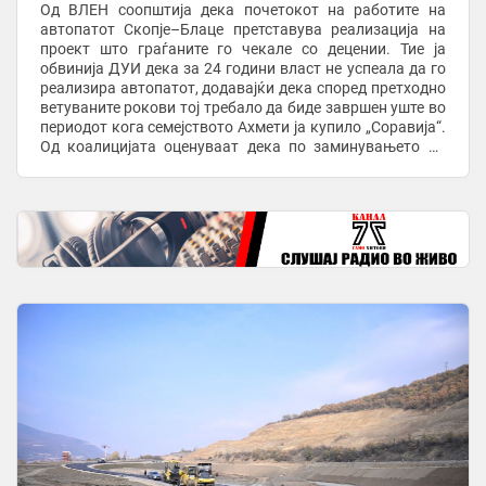
Од ВЛЕН соопштија дека почетокот на работите на
автопатот Скопје–Блаце претставува реализација на
проект што граѓаните го чекале со децении. Тие ја
обвинија ДУИ дека за 24 години власт не успеала да го
реализира автопатот, додавајќи дека според претходно
ветуваните рокови тој требало да биде завршен уште во
периодот кога семејството Ахмети ја купило „Соравија“.
Од коалицијата оценуваат дека по заминувањето на
ДУИ од власта почнала ...