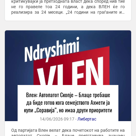
критикувајќи ја претходната власт дека според нив тие
не го правеле тоа 24 години, а дека ВЛЕН ќе го
реализира за 24 месеци. „24 години на граѓаните им
беше ветуван овој автопат, но тоа ...
Влен: Автопатот Скопје – Блаце требаше
да биде готов кога семејството Ахмети ја
купи „Соравија“, но имаа други приоритети
14/06/2026 09:17 -
Либертас
Од партијата Влен велат дека почетокот на работите на
автопатот Скопје – Блаце претставува значаен