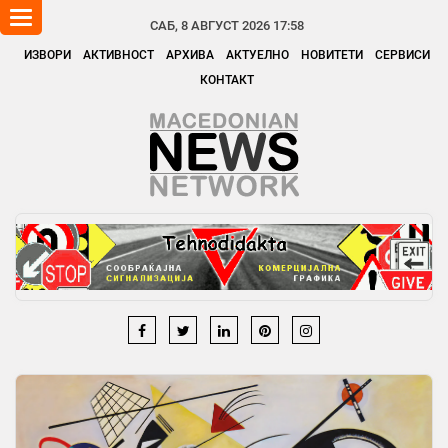
Toggle
САБ, 8 АВГУСТ 2026 17:58
navigation
ИЗВОРИ
АКТИВНОСТ
АРХИВА
АКТУЕЛНО
НОВИТЕТИ
СЕРВИСИ
КОНТАКТ