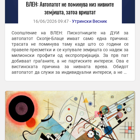
ВЛЕН: Автопатот не поминува низ нивните
земјишта, затоа вриштат
16/06/2026 09:47 -
Утрински Весник
Соопштение на ВЛЕН: Пискотниците на ДУИ за
автопатот Скопје-Блаце имаат само една причина:
трасата не поминува таму каде што со години се
правеле пресметки и се купувале земјишта со надеж за
милионски профити од експропријација. За прв пат
добиваат граѓаните, а не партиските интереси. Ова е
вистинската причина за нивната врева. Обидот
автопатот да служи за индивидуални интереси, а не за
интерес на граѓаните, пропадна. Трасата се реализира ...