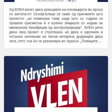
16/06/2026 09:47 -
ТВ 21
Од ВЛЕН велат дека реакциите на опозицијата во врска
со автопатот Скопјe-Блаце се само од причините што
проектот „не поминува таму каде што со години се
правеле пресметки и е купено земјиште со надеж за
милионски бенефиции од експропријација“. ВЛЕН рече
дека овој проект е стратешки, но дека е одложен и
останал заложник на лични интереси, додавајќи дека
сега, сето тоа ќе се реализира во пракса. „Повиците на
ДУИ за автопатот Скопјe-Блаце имаат ...