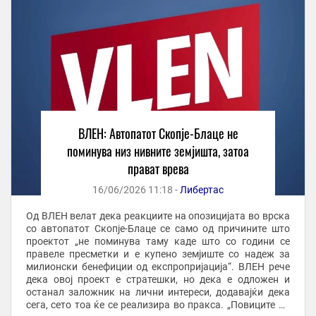
ВЛЕН: Автопатот Скопје-Блаце не
поминува низ нивните земјишта, затоа
прават врева
16/06/2026 11:18 -
Либертас
Од ВЛЕН велат дека реакциите на опозицијата во врска
со автопатот Скопјe-Блаце се само од причините што
проектот „не поминува таму каде што со години се
правеле пресметки и е купено земјиште со надеж за
милионски бенефиции од експропријација“. ВЛЕН рече
дека овој проект е стратешки, но дека е одложен и
останал заложник на лични интереси, додавајќи дека
сега, сето тоа ќе се реализира во пракса. „Повиците на