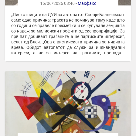
16/06/2026 08:46 -
Макфакс
„Пискотниците на ДУИ за автопатот Скопје-Блаце имаат
само една причина: трасата не поминува таму каде што
со години се правеле пресметки и се купувале земјишта
со надеж за милионски профити од експропријација. За
прв пат добиваат граѓаните, а не партиските интереси“,
велат од Влен. „Ова е вистинската причина за нивната
врева. Обидот автопатот да служи за индивидуални
интереси, а не за интерес на граѓаните, пропадна.
Трасата се реализира ...