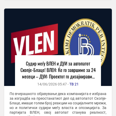
Судир меѓу ВЛЕН и ДУИ за автопатот
Скопјe-Блаце! ВЛЕН: Ќе го завршиме за 24
месеци – ДУИ: Проектот го дизајниравме
ние
14/06/2026 05:47 -
ТВ 21
По вчерашното објавување дека компанијата е избрана
за изградба на преостанатиот дел од автопатот Скопјe-
Блаце, имаше голем број реакции на социјалните мрежи,
но и политички судири меѓу власта и опозицијата. За
партијата ВЛЕН, овој автопат станува реалност,