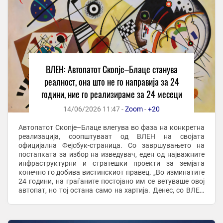
ВЛЕН: Автопатот Скопје–Блаце станува
реалност, она што не го направија за 24
години, ние го реализираме за 24 месеци
14/06/2026 11:47 -
Zoom
-
+20
Автопатот Скопје–Блаце влегува во фаза на конкретна
реализација, соопштуваат од ВЛЕН на својата
официјална Фејсбук-страница. Со завршувањето на
постапката за избор на изведувач, еден од најважните
инфраструктурни и стратешки проекти за земјата
конечно го добива вистинскиот правец. „Во изминатите
24 години, на граѓаните постојано им се ветуваше овој
автопат, но тој остана само на хартија. Денес, со ВЛЕН
во Владата и со ангажманот на нашите ...