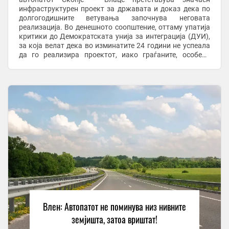
инфраструктурен проект за државата и доказ дека по
долгогодишните ветувања започнува неговата
реализација. Во денешното соопштение, оттаму упатија
критики до Демократската унија за интеграција (ДУИ),
за која велат дека во изминатите 24 години не успеала
да го реализира проектот, иако граѓаните, особено
Албанците, со децении ја очекувале ...
Влен: Автопатот не поминува низ нивните
земјишта, затоа вриштат!