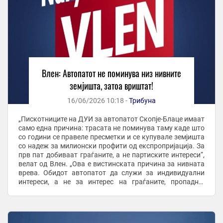
Влен: Автопатот не поминува низ нивните
земјишта, затоа вриштат!
16/06/2026 10:18 -
Трибуна
„Пискотниците на ДУИ за автопатот Скопје-Блаце имаат
само една причина: трасата не поминува таму каде што
со години се правеле пресметки и се купувале земјишта
со надеж за милионски профити од експропријација. За
прв пат добиваат граѓаните, а не партиските интереси“,
велат од Влен. „Ова е вистинската причина за нивната
врева. Обидот автопатот да служи за индивидуални
интереси, а не за интерес на граѓаните, пропадна.
Трасата се реализира ...