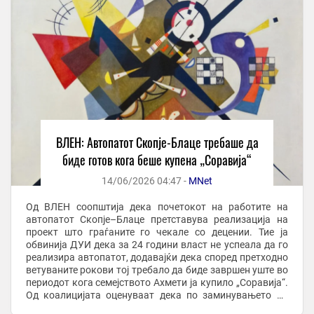
ВЛЕН: Автопатот Скопје-Блаце требаше да
биде готов кога беше купена „Соравија“
14/06/2026 04:47 -
MNet
Од ВЛЕН соопштија дека почетокот на работите на
автопатот Скопје–Блаце претставува реализација на
проект што граѓаните го чекале со децении. Тие ја
обвинија ДУИ дека за 24 години власт не успеала да го
реализира автопатот, додавајќи дека според претходно
ветуваните рокови тој требало да биде завршен уште во
периодот кога семејството Ахмети ја купило „Соравија“.
Од коалицијата оценуваат дека по заминувањето на
ДУИ од власта почнала реализација ...