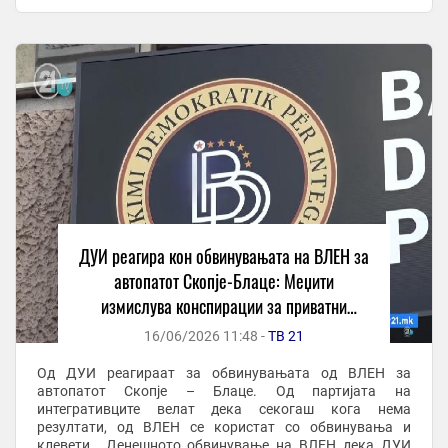
ДУИ за автопатот Скопјe-Блаце ...
ДУИ реагира кон обвинувањата на ВЛЕН за
автопатот Скопје-Блаце: Меџити
измислува конспирации за приватни
земјишта и интереси
16/06/2026 11:48 -
ТВ 21
Од ДУИ реагираат за обвинувањата од ВЛЕН за
автопатот Скопје – Блаце. Од партијата на
интегративците велат дека секогаш кога нема
резултати, од ВЛЕН се користат со обвинувања и
клевети. „Денешното обвинување на ВЛЕН дека ДУИ