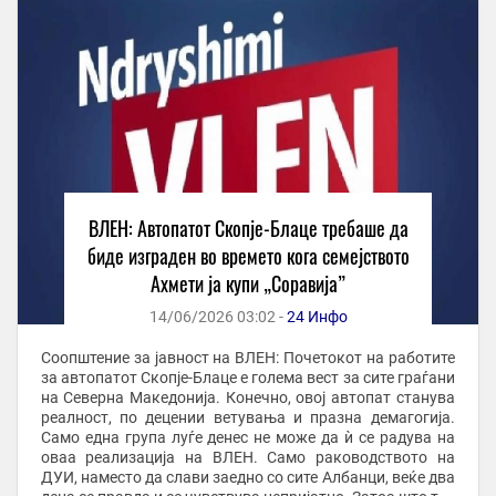
ВЛЕН: Автопатот Скопје-Блаце требаше да
биде изграден во времето кога семејството
Ахмети ја купи „Соравија”
14/06/2026 03:02 -
24 Инфо
Соопштение за јавност на ВЛЕН: Почетокот на работите
за автопатот Скопје-Блаце е голема вест за сите граѓани
на Северна Македонија. Конечно, овој автопат станува
реалност, по децении ветувања и празна демагогија.
Само една група луѓе денес не може да ѝ се радува на
оваа реализација на ВЛЕН. Само раководството на
ДУИ, наместо да слави заедно со сите Албанци, веќе два