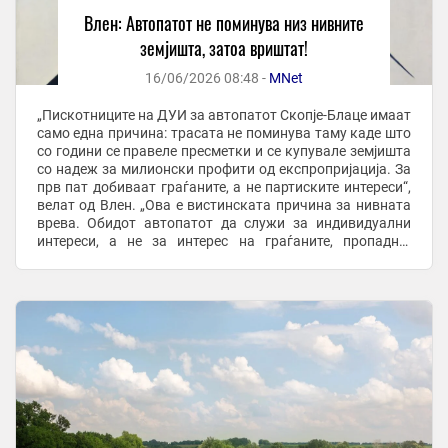
Влен: Автопатот не поминува низ нивните
земјишта, затоа вриштат!
16/06/2026 08:48 -
MNet
„Пискотниците на ДУИ за автопатот Скопје-Блаце имаат
само една причина: трасата не поминува таму каде што
со години се правеле пресметки и се купувале земјишта
со надеж за милионски профити од експропријација. За
прв пат добиваат граѓаните, а не партиските интереси“,
велат од Влен. „Ова е вистинската причина за нивната
врева. Обидот автопатот да служи за индивидуални
интереси, а не за интерес на граѓаните, пропадна.
Трасата се реализира ...