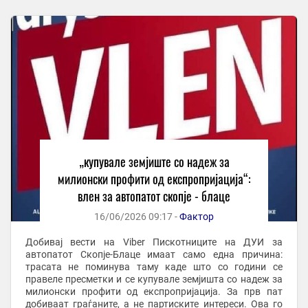
„купувале земјиште со надеж за
милионски профити од експропријација“:
влен за автопатот скопје - блаце
16/06/2026 09:17 -
Фактор
Добивај вести на Viber Пискотниците на ДУИ за
автопатот Скопје-Блаце имаат само една причина:
трасата не поминува таму каде што со години се
правеле пресметки и се купувале земјишта со надеж за
милионски профити од експропријација. За прв пат
добиваат граѓаните, а не партиските интереси. Ова го