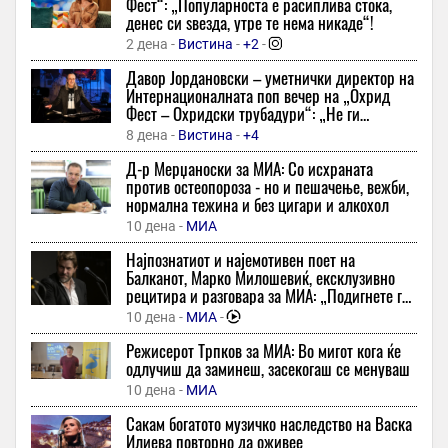
Фест“: „Популарноста е расиплива стока,
„наша должност е да ги паметиме оние кои ги положија
денес си ѕвезда, утре те нема никаде“!
животите за татковината“ - порача мицкоски за 25-
годишнината од карпалак
2 дена -
Вистина
-
+2
-
17 минути -
Вечер
Давор Јордановски – уметнички директор на
Интернационалната поп вечер на „Охрид
Речиси 2.000 километри без полнење и дополнување гориво:
Фест – Охридски трубадури“: „Не ги
Овој SUV постави светски рекорд
копираме светските трендови – сакаме ние
8 дена -
Вистина
-
+4
31 минута -
Точка
да бидеме инспирација“
Д-р Мерџаноски за МИА: Со исхраната
ОГРОМНА ТАГА: Пријателите се простуваат од младиот
против остеопороза - но и пешачење, вежби,
Александар
нормална тежина и без цигари и алкохол
31 минута -
Директно
-
10 дена -
МИА
Рики Мартин го прослави 18-тиот роденден на близнаците:
Најпознатиот и најемотивен поет на
„Ме прашуваат зошто имаат двајца татковци, им велам
Балканот, Марко Милошевиќ, ексклузивно
бидејќи сме модерно семејство“
рецитира и разговара за МИА: „Подигнете го
31 минута -
Курир
ракавот - ако сте се наежиле од стиховите,
10 дена -
МИА
-
добро е!“
Мо Салах си „лапна“ парцела во Трабзон
Режисерот Трпков за МИА: Во мигот кога ќе
31 минута -
Екипа
одлучиш да заминеш, засекогаш се менуваш
Заборавете на лековите: Подобрете го варењето со помош на
10 дена -
МИА
танцот, а еве како
Сакам богатото музичко наследство на Васка
31 минута -
Попара
Илиева повторно да оживее