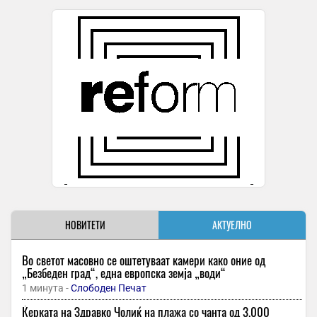
НОВИТЕТИ
АКТУЕЛНО
Во светот масовно се оштетуваат камери како оние од
„Безбеден град“, една европска земја „води“
1 минута -
Слободен Печат
Ќерката на Здравко Чолиќ на плажа со чанта од 3.000