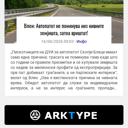
Влен: Автопатот не поминува низ нивните
земјишта, затоа вриштат!
16/06/2026 09:03 -
Инфо
„Пискотниците на ДУИ за автопатот Скопје-Блаце имаат
само една причина: трасата не поминува таму каде што
со години се правеле пресметки и се купувале земјишта
со надеж за милионски профити од експропријација. За
прв пат добиваат граѓаните, а не партиските интереси“,
велат од Влен. „Ова е вистинската причина за нивната
врева. Обидот автопатот да служи за индивидуални
интереси, а не за интерес на граѓаните, пропадна.
Трасата се реализира ...