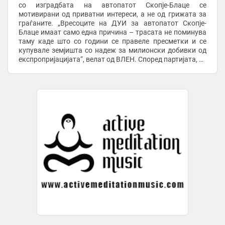
со изградбата на автопатот Скопје-Блаце се
мотивирани од приватни интереси, а не од грижата за
граѓаните. „Вресоците на ДУИ за автопатот Скопје-
Блаце имаат само една причина – трасата не поминува
таму каде што со години се правеле пресметки и се
купувале земјишта со надеж за милионски добивки од
експропријацијата“, велат од ВЛЕН. Според партијата, за
првпат од ваков проект корист ќе имаат ...