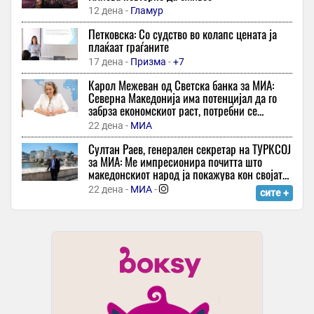
Француската амбасада во центарот на скандалот: Едно
12 дена -
Гламур
предизвика лавина од реакции
Петковска: Со судство во колапс цената ја
32 минути -
Во Центар
плаќаат граѓаните
25 години од погибијата на десет армиски резервисти кај
17 дена -
Призма
-
+7
Карпалак чиј конвој беше нападнат од заседа
Карол Межеван од Светска банка за МИА:
32 минути -
24 Вести
-
Северна Македонија има потенцијал да го
забрза економскиот раст, потребни се
Горан Иванишевиќ ја откри најголемата заблуда за Новак
структурни реформи
Ѓоковиќ: „Неколку пати сум бил навреден“
22 дена -
МИА
32 минути -
Пулс 24
-
+1
Султан Раев, генерален секретар на ТУРКСОЈ
за МИА: Ме импресионира почитта што
Анѓелка Прпиќ „пука“ од гордост – денеска е важен ден за
македонскиот народ ја покажува кон својата
нејзиниот син
историја
22 дена -
МИА
-
сите +
46 минути -
Еспресо
-
Лукаку прифатил да заигра за гигантот од Истанбул
46 минути -
Спорт Манија
Владиниот авион го донесе повредениот турист од Турција,
лекувањето продолжува на ТОАРИЛУЦ
46 минути -
360 Степени
Брод погоден од непознат проектил покрај брегот на Оман,