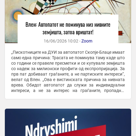
Влен: Автопатот не поминува низ нивните
земјишта, затоа вриштат!
16/06/2026 10:02 -
Zoom
„Пискотниците на ДУИ за автопатот Скопје-Блаце имаат
само една причина: Трасата не поминува таму каде што
со години се правеле пресметки и се купувале земјишта
со надеж за милионски профити од експропријација. За
прв пат добиваат граѓаните, а не партиските интереси“,
велат од Влен. „Ова е вистинската причина за нивната
врева. Обидот автопатот да служи за индивидуални
интереси, а не за интерес на граѓаните, пропадна.
Трасата се реализира ...