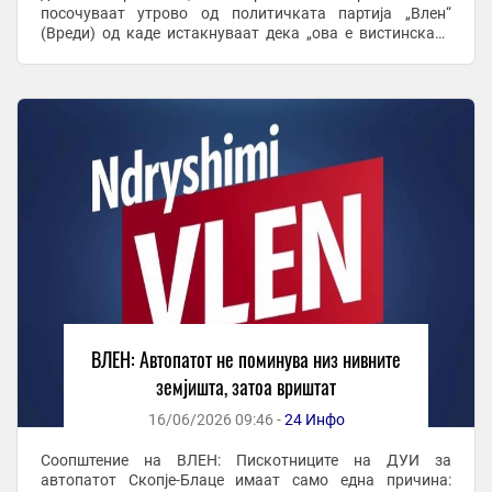
посочуваат утрово од политичката партија „Влен“
(Вреди) од каде истакнуваат дека „ова е вистинската
причина за нивната врева“. - Обидот автопатот да ...
ВЛЕН: Автопатот не поминува низ нивните
земјишта, затоа вриштат
16/06/2026 09:46 -
24 Инфо
Соопштение на ВЛЕН: Пискотниците на ДУИ за
автопатот Скопје-Блаце имаат само една причина: