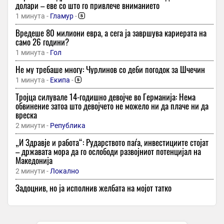
долари – еве со што го привлече вниманието
1 минута -
Гламур
-
Вредеше 80 милиони евра, а сега ја завршува кариерата на
само 26 години?
1 минута -
Гол
Не му требаше многу: Чурлинов со деби погодок за Шчечин
1 минута -
Екипа
-
Тројца силувале 14-годишно девојче во Германија: Нема
обвинение затоа што девојчето не можело ни да плаче ни да
вреска
2 минути -
Република
„И Здравје и работа“: Рударството паѓа, инвестициите стојат
– државата мора да го ослободи развојниот потенцијал на
Македонија
2 минути -
Локално
Задоцнив, но ја исполнив желбата на мојот татко
2 минути -
Плус Инфо
Продолжува чистката во Барселона: Отпишани уште двајца