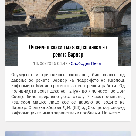
Очевидец спасил маж кој се давел во
реката Вардар
13/06/2026 04:47 -
Слободен Печат
Осумдесет и тригодишен скопјанец бил спасен од
давење во реката Вардар на подрачјето на Карпош,
информира Министерството за внатрешни работи. Од
полициијата велат дека на 12 јуни во 7.40 часот во СВР
Скопје било пријавено дека околу 7 часот очевидец
извлекол машко лице кое се давело во водите на
Вардар. Станува збор за Д.И. (83) од Скопје, кој, според
информациите, имал здравствени проблеми. На местото
интервенирала екипа на Итната ...