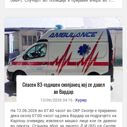
(МВР). Случајот во полиција е пријавен вчера во 7:40
часот дека околу 7 часот од Вардар на ...
Спасен 83-годишен скопјанец кој се давел
во Вардар
13/06/2026 04:16 -
Курир
На 12.06.2026 во 07:40 часот во СВР Скопје е пријавено
дека околу 07:00 часот од река Вардар на подрачјето на
Карпош очевидец извлекол машко лице кое се давело
во реката. Станува збор за лицето Д.И.(83) од Скопје,