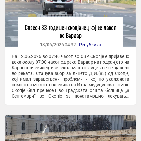
Спасен 83-годишен скопјанец кој се давел
во Вардар
13/06/2026 04:32 -
Република
На 12.06.2026 во 07:40 часот во СВР Скопје е пријавено
дека околу 07:00 часот од река Вардар на подрачјето на
Карпош очевидец извлекол машко лице кое се давело
во реката. Станува збор за лицето Д.И.(83) од Скопје,
кој имал здравствени проблеми и кој по укажаната
помош на местото од екипа на Итна медицинска помош
Скопје бил пренесен во Градската општа болница „8
Септември“ во Скопје за понатамошно лекување.
Извршен бил увид од увидна екипа од ...