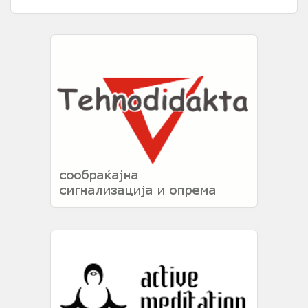
давел во Вардар appeared first on ...