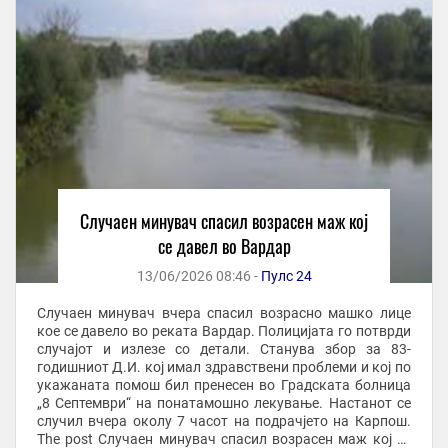
Случаен минувач спасил возрасен маж кој
се давел во Вардар
13/06/2026 08:46 -
Пулс 24
Случаен минувач вчера спасил возрасно машко лице
кое се давело во реката Вардар. Полицијата го потврди
случајот и излезе со детали. Станува збор за 83-
годишниот Д.И. кој имал здравствени проблеми и кој по
укажаната помош бил пренесен во Градската болница
„8 Септември“ на понатамошно лекување. Настанот се
случил вчера околу 7 часот на подрачјето на Карпош.
The post Случаен минувач спасил возрасен маж кој се