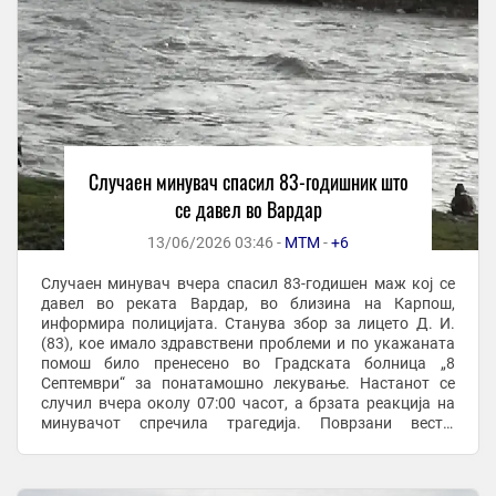
Случаен минувач спасил 83-годишник што
се давел во Вардар
13/06/2026 03:46 -
МТМ
-
+6
Случаен минувач вчера спасил 83-годишен маж кој се
давел во реката Вардар, во близина на Карпош,
информира полицијата. Станува збор за лицето Д. И.
(83), кое имало здравствени проблеми и по укажаната
помош било пренесено во Градската болница „8
Септември“ за понатамошно лекување. Настанот се
случил вчера околу 07:00 часот, а брзата реакција на
минувачот спречила трагедија. Поврзани вести:
МОЖЕБИ ЌЕ ВЕ ИНТЕРЕСИРА: Случаен минувач вчера ...