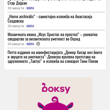
Стар Дојран
30 минути -
МИА
„Homo archīvālis“ - самостојна изложба на Анастасија
Саздовска
30 минути -
МИА
Мозаичната икона „Исус Христос на престол“ – уникатно
сведоштво за византиската уметност во Охрид
30 минути -
МИА
-
Петто издание на манифестацијата „Демир Хисар низ боите
и звуците на уметноста“: Денеска куклена претстава на
здружението „Тактус“ и изложба на сликарот Тони Попов
30 минути -
МИА
Пезешкијан се сретна со врховниот верски водач ајатолахот
Хамнеи
30 минути -
МИА
Кавадарчани на возраст од 76 и 82 години приведени поради
дрско и непристојно однесување
31 минута -
МИА