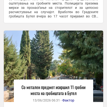
оштетувања на гробните места. Полицијата презема
мерки за пронаоѓање на сторителот и за целосно
расчистување на случајот. Вработен во Градските
гробишта Бутел вчера во 17 часот пријавил во СВР
Скопје дека едно лице оштетило 11 гробни места. ...
Со метален предмет искршил 11 гробни
места на гробиштата в Бутел
13/06/2026 06:31 -
Фактор