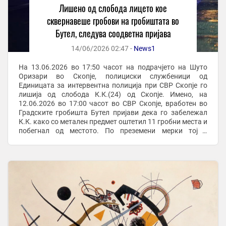
Лишено од слобода лицето кое
сквернавеше гробови на гробиштата во
Бутел, следува соодветна пријава
14/06/2026 02:47 -
News1
На 13.06.2026 во 17:50 часот на подрачјето на Шуто
Оризари во Скопје, полициски службеници од
Единицата за интервентна полиција при СВР Скопје го
лишија од слобода К.К.(24) од Скопје. Имено, на
12.06.2026 во 17:00 часот во СВР Скопје, вработен во
Градските гробишта Бутел пријави дека го забележал
К.К. како со метален предмет оштетил 11 гробни места и
побегнал од местото. По преземени мерки тој е
пронајден и приведен во полициска станица. По ...