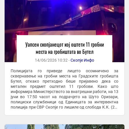
Уапсен скопјанецот кој оштети 11 гробни
места на гробиштата во Бутел
14/06/2026 10:32 -
Скопје Инфо
Полицијата го приведе лицето осомничено за
сквернавење на гробни места на Градските гробишта
Бутел, откако претходно беше пријавено дека со
метален предмет оштетил 11 гробови. Како што
информира Министерството за внатрешни работи, на 13
јуни во 17:50 часот на подрачјето на Шуто Оризари,
полициски службеници од Единицата за интервентна
полиција при СВР Скопје го лишиле од слобода К.К. (24)
од Скопје. Скопје Инфо претходно објави дека вработен
...