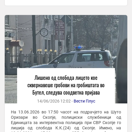
Viber - На ...
Лишено од слобода лицето кое
сквернавеше гробови на гробиштата во
Бутел, следува соодветна пријава
14/06/2026 12:02 -
Вести Плус
На 13.06.2026 во 17:50 часот на подрачјето на Шуто
Оризари во Скопје, полициски службеници од
Единицата за интервентна полиција при СВР Скопје го
лишија од слобода К.К.(24) од Скопје. Имено, на