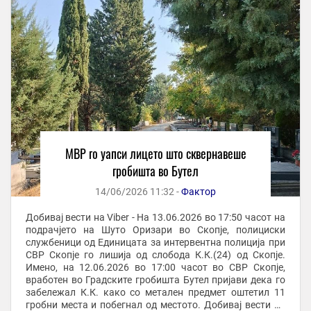
МВР го уапси лицето што сквернавеше
гробишта во Бутел
14/06/2026 11:32 -
Фактор
Добивај вести на Viber - На 13.06.2026 во 17:50 часот на
подрачјето на Шуто Оризари во Скопје, полициски
службеници од Единицата за интервентна полиција при
СВР Скопје го лишија од слобода К.К.(24) од Скопје.
Имено, на 12.06.2026 во 17:00 часот во СВР Скопје,
вработен во Градските гробишта Бутел пријави дека го
забележал К.К. како со метален предмет оштетил 11
гробни места и побегнал од местото. Добивај вести на