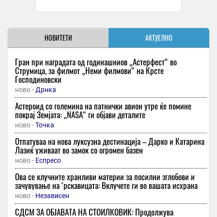
НОВИТЕТИ
АКТУЕЛНО
Гран при наградата од годинашниов „Астерфест“ во
Струмица, за филмот „Неми филмови“ на Крсте
Господиновски
ново -
Дрнка
Астероид со големина на патнички авион утре ќе помине
покрај Земјата: „NASA“ ги објави деталите
ново -
Точка
Отпатуваа на нова луксузна дестинација – Дарко и Катарина
Лазиќ уживаат во замок со огромен базен
ново -
Еспресо
Ова се клучните хранливи материи за посилни зглобови и
зачувување на ‘рскавицата: Вклучете ги во вашата исхрана
ново -
Независен
СДСМ ЗА ОБЈАВАТА НА СТОИЛКОВИЌ: Продолжува