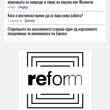
кампањата со навреди и говор на омраза кон Филипче
ново -
Лидер
Кога е вистинско време да се бара нова работа?
1 минута -
Денар
Стареењето на населението станува еден од најголемите
предизвици за економијата на Европа
1 минута -
Денар
САД бараат итно формирање институции во Косово пред
истекот на уставниот рок
15 минути -
Курир
Стојановски: Ова е само првиот чекор, против Исланд мора да
бидеме уште подобри
15 минути -
Екипа
-
+1
Зошто треба да ставите сунѓер во фрижидерот?
16 минути -
Денар
Вечерва се активни пожари кај Македонски Брод и Струмица
16 минути -
Слободен Печат
МОТО ГП се враќа на Силверстоун