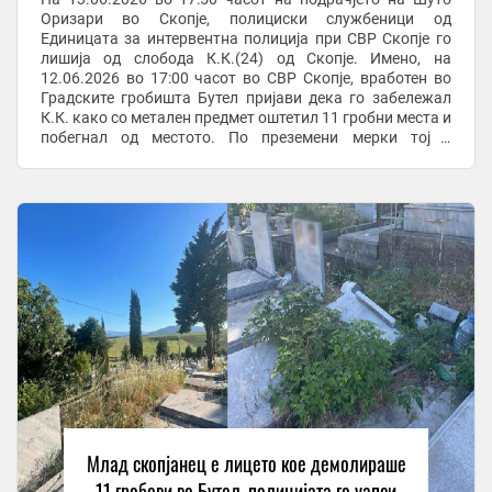
Оризари во Скопје, полициски службеници од
Единицата за интервентна полиција при СВР Скопје го
лишија од слобода К.К.(24) од Скопје. Имено, на
12.06.2026 во 17:00 часот во СВР Скопје, вработен во
Градските гробишта Бутел пријави дека го забележал
К.К. како со метален предмет оштетил 11 гробни места и
побегнал од местото. По преземени мерки тој е
пронајден и приведен во полициска станица. По ...
Млад скопјанец е лицето кое демолираше
11 гробови во Бутел, полицијата го уапси