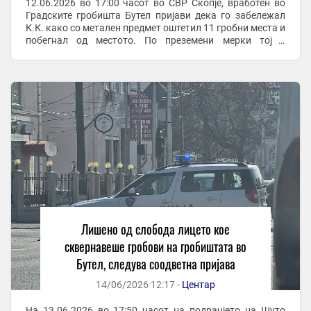
12.06.2026 во 17:00 часот во СВР Скопје, вработен во
Градските гробишта Бутел пријави дека го забележал
К.К. како со метален предмет оштетил 11 гробни места и
побегнал од местото. По преземени мерки тој е
пронајден и приведен во полициска станица. По ...
Лишено од слобода лицето кое
сквернавеше гробови на гробиштата во
Бутел, следува соодветна пријава
14/06/2026 12:17 -
Центар
На 13.06.2026 во 17:50 часот на подрачјето на Шуто