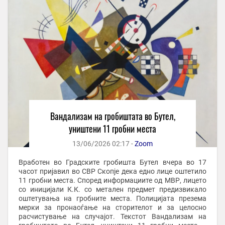
Вандализам на гробиштата во Бутел,
уништени 11 гробни места
13/06/2026 02:17 -
Zoom
Вработен во Градските гробишта Бутел вчера во 17
часот пријавил во СВР Скопје дека едно лице оштетило
11 гробни места. Според информациите од МВР, лицето
со иницијали К.К. со метален предмет предизвикало
оштетувања на гробните места. Полицијата презема
мерки за пронаоѓање на сторителот и за целосно
расчистување на случајот. Текстот Вандализам на