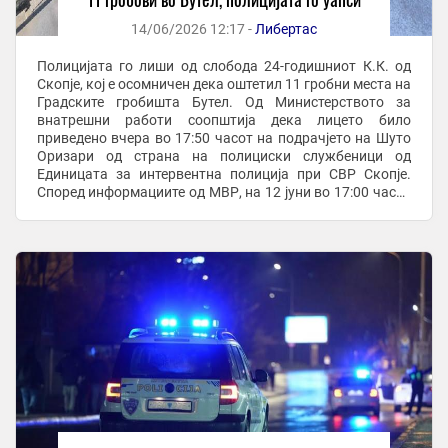
14/06/2026 12:17 -
Либертас
Полицијата го лиши од слобода 24-годишниот К.К. од
Скопје, кој е осомничен дека оштетил 11 гробни места на
Градските гробишта Бутел. Од Министерството за
внатрешни работи соопштија дека лицето било
приведено вчера во 17:50 часот на подрачјето на Шуто
Оризари од страна на полициски службеници од
Единицата за интервентна полиција при СВР Скопје.
Според информациите од МВР, на 12 јуни во 17:00 часот
вработен во Градските гробишта Бутел пријавил ...