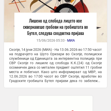
Лишено од слобода лицето кое
сквернавеше гробови на гробиштата во
Бутел, следува соодветна пријава
15/06/2026 05:33 -
МИА
Скопје, 14 јуни 2026 (МИА) - На 13.06.2026 во 17:50 часот
на подрачјето на Шуто Оризари во Скопје, полициски
службеници од Единицата за интервентна полиција при
СВР Скопје го лишилe од слобода К.К.(24) од Скопје
осомничен дека со метален предмет оштетил 11 гробни
места и побегнал. Како што информираат од МВР, на
12.06.2026 во 17:00 часот во СВР Скопје, вработен во
Градските гробишта Бутел пријави дека го забележал
К.К. како со метален предмет ...