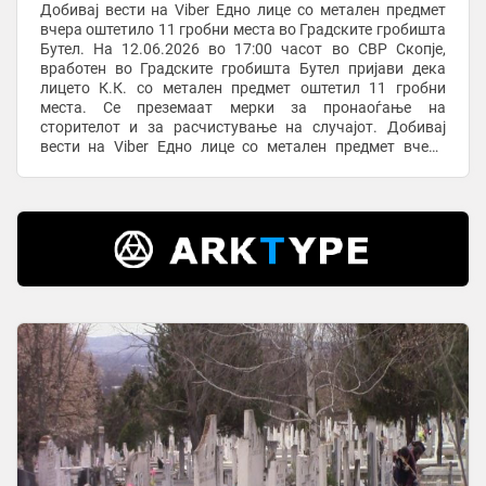
Добивај вести на Viber Едно лице со метален предмет
вчера оштетило 11 гробни места во Градските гробишта
Бутел. На 12.06.2026 во 17:00 часот во СВР Скопје,
вработен во Градските гробишта Бутел пријави дека
лицето К.К. со метален предмет оштетил 11 гробни
места. Се преземаат мерки за пронаоѓање на
сторителот и за расчистување на случајот. Добивај
вести на Viber Едно лице со метален предмет вчера
оштетило 11 гробни места во Градските ...