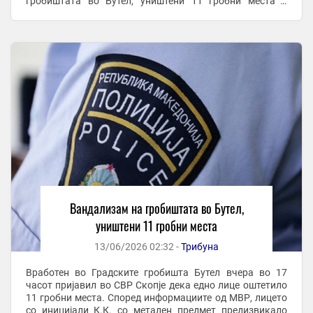
гробиштата во Бутел, уништени 11 гробни места е
превземен од МАКФАКС. Вработен во Градските ...
Вандализам на гробиштата во Бутел,
уништени 11 гробни места
13/06/2026 02:32 -
Трибуна
Вработен во Градските гробишта Бутел вчера во 17
часот пријавил во СВР Скопје дека едно лице оштетило
11 гробни места. Според информациите од МВР, лицето
со иницијали К.К. со метален предмет предизвикало