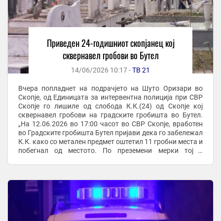
Приведен 24-годишниот скопјанец кој
сквернавел гробови во Бутел
14/06/2026 10:17 -
ТВ 21
Вчера попладнет на подрачјето на Шуто Оризари во
Скопје, од Единицата за интервентна полиција при СВР
Скопје го лишиле од слобода К.К.(24) од Скопје кој
сквернавел гробови на градските гробишта во Бутел.
„На 12.06.2026 во 17:00 часот во СВР Скопје, вработен
во Градските гробишта Бутел пријави дека го забележал
К.К. како со метален предмет оштетил 11 гробни места и
побегнал од местото. По преземени мерки тој е
пронајден и приведен во полициска ...