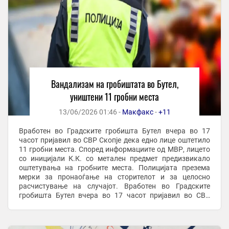
Вандализам на гробиштата во Бутел,
уништени 11 гробни места
13/06/2026 01:46 -
Макфакс
-
+11
Вработен во Градските гробишта Бутел вчера во 17
часот пријавил во СВР Скопје дека едно лице оштетило
11 гробни места. Според информациите од МВР, лицето
со иницијали К.К. со метален предмет предизвикало
оштетувања на гробните места. Полицијата презема
мерки за пронаоѓање на сторителот и за целосно
расчистување на случајот. Вработен во Градските
гробишта Бутел вчера во 17 часот пријавил во СВР
Скопје дека едно лице оштетило 11 гробни ...