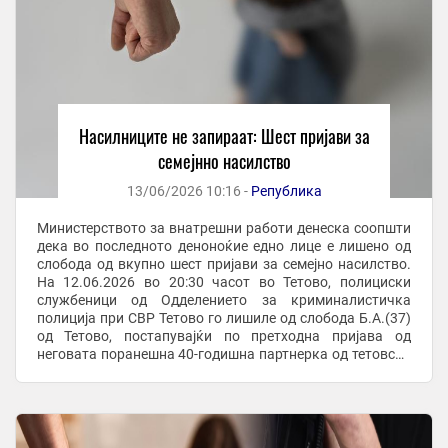
Насилниците не запираат: Шест пријави за
семејнно насилство
13/06/2026 10:16 -
Република
Министерството за внатрешни работи денеска соопшти
дека во последното деноноќие едно лице е лишено од
слобода од вкупно шест пријави за семејно насилство.
На 12.06.2026 во 20:30 часот во Тетово, полициски
службеници од Одделението за криминалистичка
полиција при СВР Тетово го лишиле од слобода Б.А.(37)
од Тетово, постапувајќи по претходна пријава од
неговата поранешна 40-годишна партнерка од тетовско
дека од април 2026 година, по ...