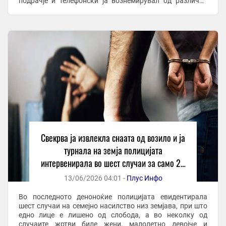
подрачје и телефонски ја вознемирувал од различни
броеви, а откако одбила да ја продолжи врската ...
Свекрва ја извлекла снаата од возило и ја
турнала на земја полицијата
интервенирала во шест случаи за само 24
часаслучаи
13/06/2026 04:01 -
Плус Инфо
Во последното деноноќие полицијата евидентирала
шест случаи на семејно насилство низ земјава, при што
едно лице е лишено од слобода, а во неколку од
случаите жртви биле жени, малолетно девојче и