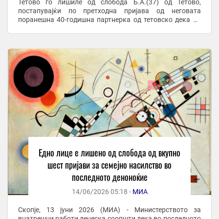
Тетово го лишиле од слобода Б.А.(37) од Тетово,
постапувајќи по претходна пријава од неговата
поранешна 40-годишна партнерка од тетовско дека од
април 2026 година, по прекинувањето на ...
Едно лице е лишено од слобода од вкупно
шест пријави за семејно насилство во
последното деноноќие
14/06/2026 05:18 -
МИА
Скопје, 13 јуни 2026 (МИА) - Министерството за
внатрешни работи денеска соопшти дека во последното