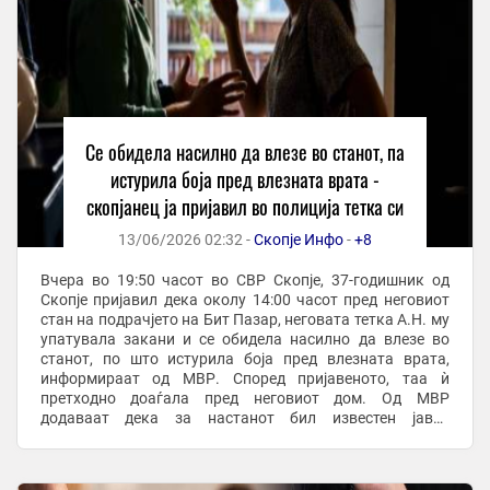
Се обидела насилно да влезе во станот, па
истурила боја пред влезната врата -
скопјанец ја пријавил во полиција тетка си
13/06/2026 02:32 -
Скопје Инфо
-
+8
Вчера во 19:50 часот во СВР Скопје, 37-годишник од
Скопје пријавил дека околу 14:00 часот пред неговиот
стан на подрачјето на Бит Пазар, неговата тетка А.Н. му
упатувала закани и се обидела насилно да влезе во
станот, по што истурила боја пред влезната врата,
информираат од МВР. Според пријавеното, таа ѝ
претходно доаѓала пред неговиот дом. Од МВР
додаваат дека за настанот бил известен јавен
обвинител. Вчера во 19:50 часот во СВР Скопје, ...