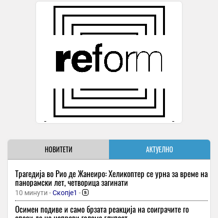
НОВИТЕТИ
АКТУЕЛНО
Трагедија во Рио де Жанеиро: Хеликоптер се урна за време на
панорамски лет, четворица загинати
10 минути -
Скопје1
-
Осимен подиве и само брзата реакција на соиграчите го
спаси да не направи голема глупост