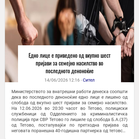
Едно лице е приведено од вкупно шест
пријави за семејно насилство во
последното деноноќие
14/06/2026 12:16 -
Сител
Министерството за внатрешни работи денеска соопшти
дека во последното деноноќие едно лице е лишено од
слобода од вкупно шест пријави за семејно насилство.
На 12.06.2026 во 20:30 часот во Тетово, полициски
службеници од Одделението за криминалистичка
полиција при СВР Тетово го лишиле од слобода Б.А.(37)
од Тетово, постапувајќи по претходна пријава од
неговата поранешна 40-годишна партнерка од тетовско
дека од април 2026 година, по ...