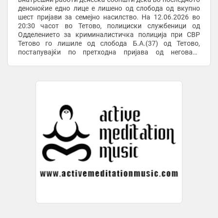
деноноќие едно лице е лишено од слобода од вкупно
шест пријави за семејно насилство. На 12.06.2026 во
20:30 часот во Тетово, полициски службеници од
Одделението за криминалистичка полиција при СВР
Тетово го лишиле од слобода Б.А.(37) од Тетово,
постапувајќи по претходна пријава од неговата
поранешна 40-годишна партнерка од тетовско дека од
април ...