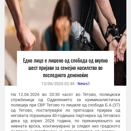
Едно лице е лишено од слобода од вкупно
шест пријави за семејно насилство во
последното деноноќие
13/06/2026 02:48 -
News1
На 12.06.2026 во 20:30 часот во Тетово, полициски
службеници од Одделението за криминалистичка
полиција при СВР Тетово го лишиле од слобода Б.А.(37)
од Тетово, постапувајќи по претходна пријава од
неговата поранешна 40-годишна партнерка од тетовско
дека од април 2026 година, по прекинувањето на
нивната врска, континуирано ја следел низ градското