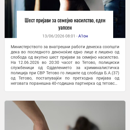
Шест пријави за семејно насилство, еден
уапсен
13/06/2026 08:01 -
А1он
Министерството за внатрешни работи денеска соопшти
дека во последното деноноќие едно лице е лишено од
слобода од вкупно шест пријави за семејно насилство.
На 12.06.2026 во 20:30 часот во Тетово, полициски
службеници од Одделението за криминалистичка
полиција при СВР Тетово го лишиле од слобода Б.А.(37)
од Тетово, постапувајќи по претходна пријава од
неговата поранешна 40-годишна партнерка од тетовско
дека од април 2026 година, по ...