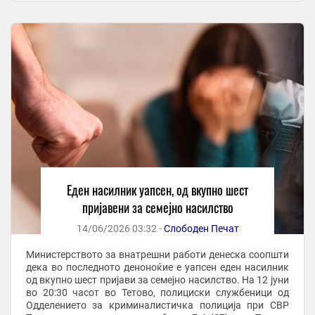
Еден насилник уапсен, од вкупно шест
пријавени за семејно насилство
14/06/2026 03:32 -
Слободен Печат
Министерството за внатрешни работи денеска соопшти
дека во последното деноноќие е уапсен еден насилник
од вкупно шест пријави за семејно насилство. На 12 јуни
во 20:30 часот во Тетово, полициски службеници од
Одделението за криминалистичка полиција при СВР