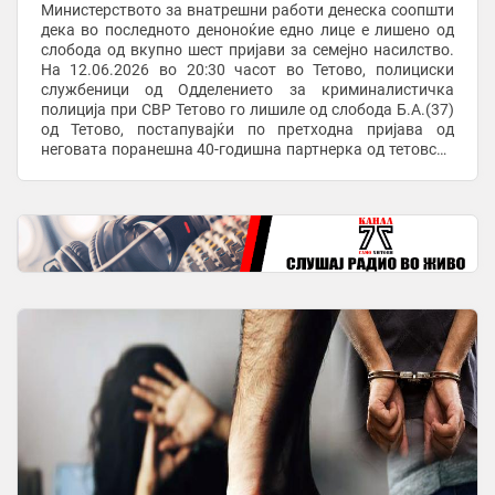
Министерството за внатрешни работи денеска соопшти
дека во последното деноноќие едно лице е лишено од
слобода од вкупно шест пријави за семејно насилство.
На 12.06.2026 во 20:30 часот во Тетово, полициски
службеници од Одделението за криминалистичка
полиција при СВР Тетово го лишиле од слобода Б.А.(37)
од Тетово, постапувајќи по претходна пријава од
неговата поранешна 40-годишна партнерка од тетовско
дека од април 2026 година, по ...