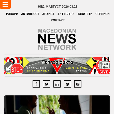
Toggle
НЕД, 9 АВГУСТ 2026 08:28
navigation
ИЗВОРИ
АКТИВНОСТ
АРХИВА
АКТУЕЛНО
НОВИТЕТИ
СЕРВИСИ
КОНТАКТ