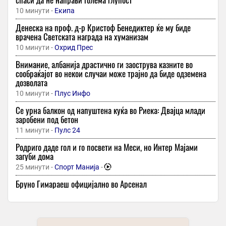
10 минути -
Екипа
Денеска на проф. д-р Кристоф Бенедиктер ќе му биде
врачена Светската награда на хуманизам
10 минути -
Охрид Прес
Внимание, албанија драстично ги заострува казните во
сообраќајот во некои случаи може трајно да биде одземена
дозволата
10 минути -
Плус Инфо
Се урна балкон од напуштена куќа во Риека: Двајца млади
заробени под бетон
11 минути -
Пулс 24
Родриго даде гол и го посвети на Меси, но Интер Мајами
загуби дома
25 минути -
Спорт Манија
-
Бруно Гимараеш официјално во Арсенал
25 минути -
Курир
Во недела на OhridPress: ТОП вести на неделата
25 минути -
Охрид Прес