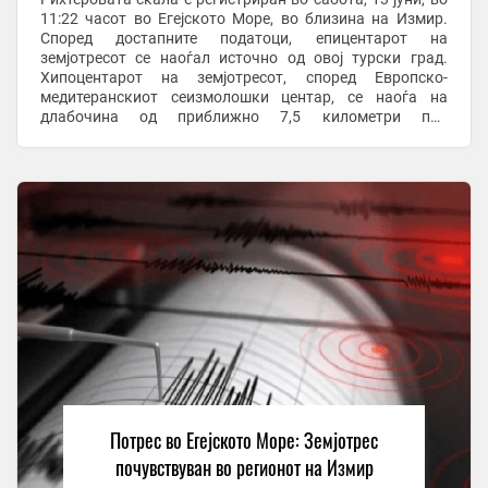
11:22 часот во Егејското Море, во близина на Измир.
Според достапните податоци, епицентарот на
земјотресот се наоѓал источно од овој турски град.
Хипоцентарот на земјотресот, според Европско-
медитеранскиот сеизмолошки центар, се наоѓа на
длабочина од приближно 7,5 километри под
површината на земјата. Земјотрес со интензитет од 3,7
степени ...
Потрес во Егејското Море: Земјотрес
почувствуван во регионот на Измир