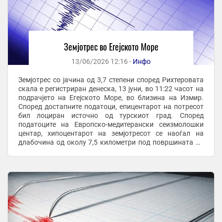
Земјотрес во Егејското Море
13/06/2026 12:16 -
Инфо
Земјотрес со јачина од 3,7 степени според Рихтеровата
скала е регистриран денеска, 13 јуни, во 11:22 часот на
подрачјето на Егејското Море, во близина на Измир.
Според достапните податоци, епицентарот на потресот
бил лоциран источно од турскиот град. Според
податоците на Европско-медитерански сеизмолошки
центар, хипоцентарот на земјотресот се наоѓал на
длабочина од околу 7,5 километри под површината на
земјата. Текстот Земјотрес во ...