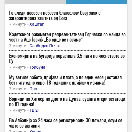
Го следи посебен небесен благослов: Овој знак е
загарантирана заштита од Бога
7 минути -
Хаштаг
Кадетскиот ракометен репрезентативец Ѓорчески со маица во
чест на Ацо Јовиќ: „Во срце ве носиме“
7 минути -
Слободен Печат
Економијата на Бугарија пораснала 3,5 пати по членството во
ЕУ
7 минути -
Трибуна
Му ветиле работа, пријава и плата, а по еден месец останал
без ниту едно евро: 18-годишник пријавил измама!
7 минути -
Прв
Војници на Хитлер на дното на Дунав, сушaта откри остатоци
по 81 година!
7 минути -
ТВ 21
Во Албанија за 24 часа се регистрирани 30 пожари, осум се
уште се активни
7 минути -
Курир