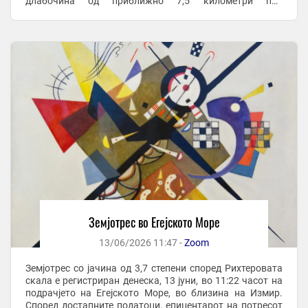
длабочина од приближно 7,5 километри под
површината на земјата. Земјотрес со јачина од ...
Земјотрес во Егејското Море
13/06/2026 11:47 -
Zoom
Земјотрес со јачина од 3,7 степени според Рихтеровата
скала е регистриран денеска, 13 јуни, во 11:22 часот на
подрачјето на Егејското Море, во близина на Измир.
Според достапните податоци, епицентарот на потресот