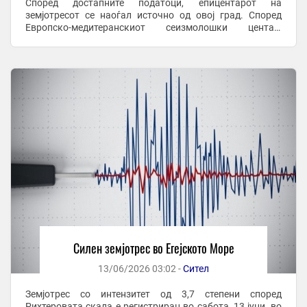
Според достапните податоци, епицентарот на
земјотресот се наоѓал источно од овој град. Според
Европско-медитеранскиот сеизмолошки центар,
хипоцентарот на земјотресот бил на длабочина од
околу 7,5 ...
Силен земјотрес во Егејското Море
13/06/2026 03:02 -
Сител
Земјотрес со интензитет од 3,7 степени според
Рихтеровата скала е регистриран во сабота, 13 јуни, во