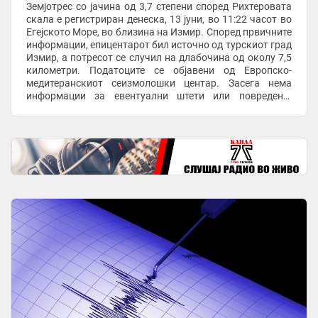
Земјотрес со јачина од 3,7 степени според Рихтеровата
скала е регистриран денеска, 13 јуни, во 11:22 часот во
Егејското Море, во близина на Измир. Според првичните
информации, епицентарот бил источно од турскиот град
Измир, а потресот се случил на длабочина од околу 7,5
километри. Податоците се објавени од Европско-
медитеранскиот сеизмолошки центар. Засега нема
информации за евентуални штети или повредени.
Земјотрес со јачина од 3,7 степени ...