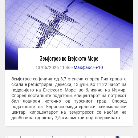
Земјотрес во Егејското Море
13/06/2026 11:46 -
Макфакс
-
+10
Земјотрес со јачина од 3,7 степени според Рихтеровата
скала е регистриран денеска, 13 јуни, во 11:22 часот на
подрачјето на Егејското Море, во близина на Измир.
Според достапните податоци, епицентарот на потресот
бил лоциран источно од турскиот град. Според
податоците на Европско-медитерански сеизмолошки
центар, хипоцентарот на земјотресот се наоѓал на
длабочина од околу 7,5 километри под површината на
земјата. Земјотрес со јачина од 3,7 ...