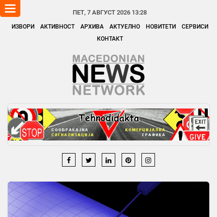
Toggle
ПЕТ, 7 АВГУСТ 2026 13:28
navigation
ИЗВОРИ
АКТИВНОСТ
АРХИВА
АКТУЕЛНО
НОВИТЕТИ
СЕРВИСИ
КОНТАКТ