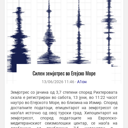
Силен земјотрес во Егејско Море
13/06/2026 11:46 -
А1он
Земјотрес со јачина од 3,7 степени според Рихтеровата
скала е регистриран во сабота, 13 јуни, во 11:22 часот
наутро во Егејското Море, во близина на Измир. Според
достапните податоци, епицентарот на земјотресот се
наоѓал источно од овој турски град. Хипоцентарот на
земјотресот, според податоците на Европско-
медитеранскиот сеизмолошки центар, се наоѓа на