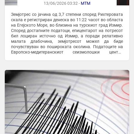
13/06/2026 03:32 -
МТМ
Земјотрес со јачина од 3,7 степени според Рихтеровата
скала е регистриран денеска во 11:22 часот во областа
на Егејското Море, во близина на турскиот град Измир.
Според достапните податоци, епицентарот на потресот
бил лоциран источно од Измир, а поради релативно
малата длабочина, земјотресот можел да биде
почувствуван во пошироката околина. Податоците на
Европско-медитеранскиот сеизмолошки центар
покажуваат дека хипоцентарот се наоѓал на ...