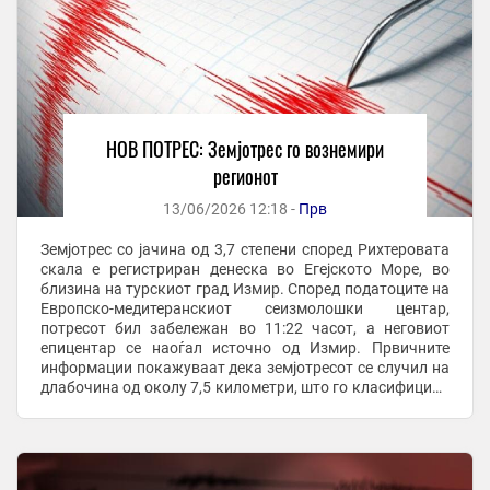
НОВ ПОТРЕС: Земјотрес го вознемири
регионот
13/06/2026 12:18 -
Прв
Земјотрес со јачина од 3,7 степени според Рихтеровата
скала е регистриран денеска во Егејското Море, во
близина на турскиот град Измир. Според податоците на
Европско-медитеранскиот сеизмолошки центар,
потресот бил забележан во 11:22 часот, а неговиот
епицентар се наоѓал источно од Измир. Првичните
информации покажуваат дека земјотресот се случил на
длабочина од околу 7,5 километри, што го класифицира
како релативно плиток потрес. Во моментов ...