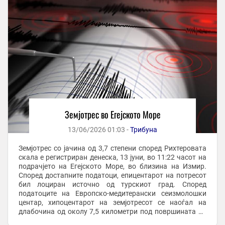
Земјотрес во Егејското Море
13/06/2026 01:03 -
Трибуна
Земјотрес со јачина од 3,7 степени според Рихтеровата
скала е регистриран денеска, 13 јуни, во 11:22 часот на
подрачјето на Егејското Море, во близина на Измир.
Според достапните податоци, епицентарот на потресот
бил лоциран источно од турскиот град. Според
податоците на Европско-медитерански сеизмолошки
центар, хипоцентарот на земјотресот се наоѓал на
длабочина од околу 7,5 километри под површината на
земјата. Земјотрес со јачина од 3,7 ...