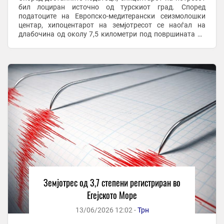
бил лоциран источно од турскиот град. Според
податоците на Европско-медитерански сеизмолошки
центар, хипоцентарот на земјотресот се наоѓал на
длабочина од околу 7,5 километри под површината на
земјата. Текстот Земјотрес во Егејското ...
Земјотрес од 3,7 степени регистриран во
Егејското Море
13/06/2026 12:02 -
Трн