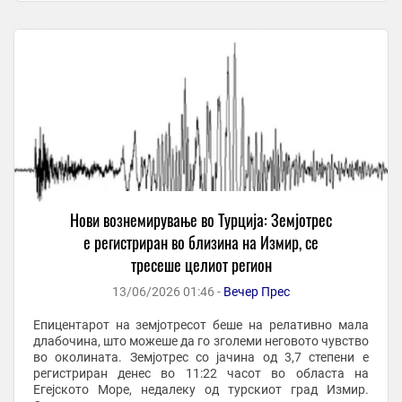
Нови вознемирување во Турција: Земјотрес
е регистриран во близина на Измир, се
тресеше целиот регион
13/06/2026 01:46 -
Вечер Прес
Епицентарот на земјотресот беше на релативно мала
длабочина, што можеше да го зголеми неговото чувство
во околината. Земјотрес со јачина од 3,7 степени е
регистриран денес во 11:22 часот во областа на
Егејското Море, недалеку од турскиот град Измир.