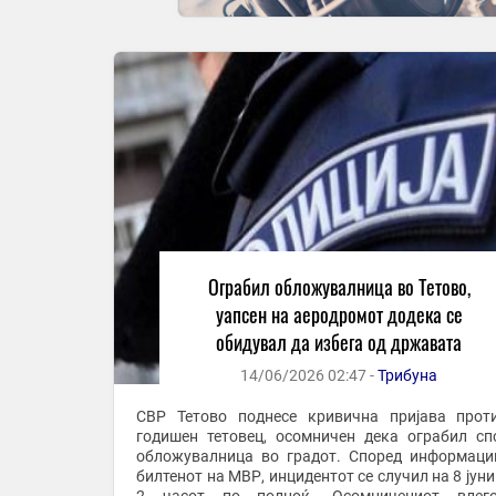
Ограбил обложувалница во Тетово,
уапсен на аеродромот додека се
обидувал да избега од државата
14/06/2026 02:47 -
Трибуна
СВР Тетово поднесе кривична пријава прот
годишен тетовец, осомничен дека ограбил сп
обложувалница во градот. Според информаци
билтенот на МВР, инцидентот се случил на 8 јуни