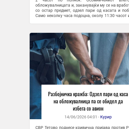
2 часот по полноќ. Осомничениот влег
обложувалницата и, заканувајќи му се на врабо
со остар предмет, одзел пари од касата и поб
Само неколку часа подоцна, околу 11:30 часот 
ден, полицијата го привела на Меѓунаро
аеродром ...
Разбојничка кражба: Одзел пари од каса
на обложувалница па се обидел да
избега со авион
14/06/2026 04:01 -
Курир
СВР Тетово поднесе кривична пријава против Р.