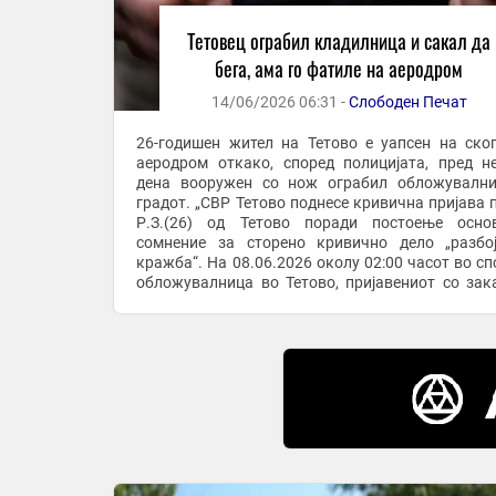
Тетовец ограбил кладилница и сакал да
бега, ама го фатиле на аеродром
14/06/2026 06:31 -
Слободен Печат
26-годишен жител на Тетово е уапсен на ско
аеродром откако, според полицијата, пред н
дена вооружен со нож ограбил обложувалн
градот. „СВР Тетово поднесе кривична пријава против
Р.З.(26) од Тетово поради постоење осно
сомнение за сторено кривично дело „разбо
кражба“. На 08.06.2026 околу 02:00 часот во сп
обложувалница во Тетово, пријавениот со зак
остар предмет кон вработениот одзел пари од к
...