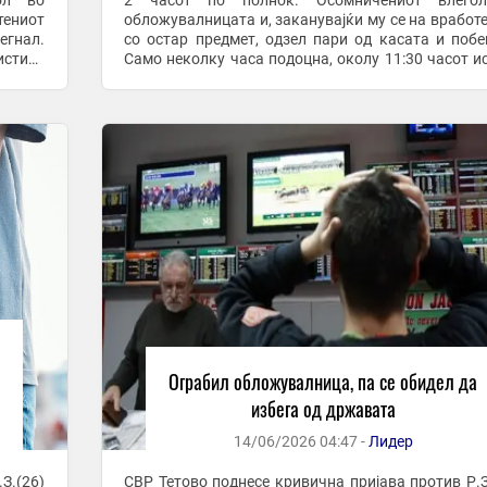
ол во
2 часот по полноќ. Осомничениот влего
тениот
обложувалницата и, заканувајќи му се на вработ
егнал.
со остар предмет, одзел пари од касата и побе
истиот
Само неколку часа подоцна, околу 11:30 часот и
дниот
ден, полицијата го привела на Меѓународниот ...
Ограбил обложувалница, па се обидел да
избега од државата
14/06/2026 04:47 -
Лидер
З.(26)
СВР Тетово поднесе кривична пријава против Р.З