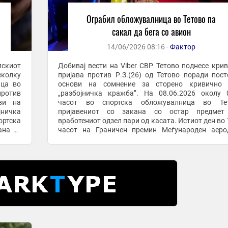
Ограбил обложувалница во Тетово па
сакал да бега со авион
14/06/2026 08:16 -
Фактор
пскиот
Добивај вести на Viber СВР Тетово поднесе кривична
еколку
пријава против Р.З.(26) од Тетово поради пос
ица во
основи на сомнение за сторено кривично 
„разбојничка кражба’’. На 08.06.2026 околу 
ви на
часот во спортска обложувалница во Тет
јничка
пријавениот со закана со остар предмет
ортска
вработениот одзел пари од касата. Истиот ден во 
ана со
часот на Граничен премин Меѓународен аеро
асата.
Скопје, тој е лишен од слобода при обид да ја на
државата. ...