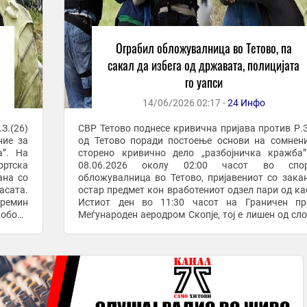
Ограбил обложувалница во Тетово, па
сакал да избега од државата, полицијата
го уапси
14/06/2026 02:17 -
24 Инфо
З.(26)
СВР Тетово поднесе кривична пријава против Р.З
ние за
од Тетово поради постоење основи на сомнен
а”. На
сторено кривично дело „разбојничка кражба
ртска
08.06.2026 околу 02:00 часот во спор
ана со
обложувалница во Тетово, пријавениот со зака
асата.
остар предмет кон вработениот одзел пари од ка
ремин
Истиот ден во 11:30 часот на Граничен пр
лобода
Меѓународен аеродром Скопје, тој е лишен од сл
при обид да ја напушти државата. СВР Тетово ...