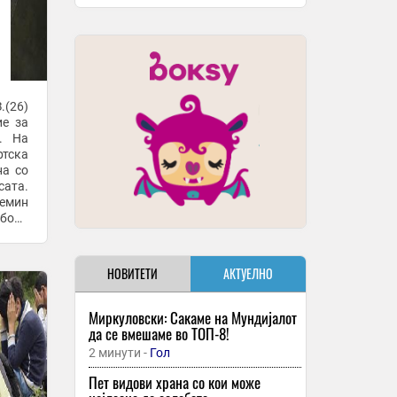
.(26)
ие за
’. На
тска
на со
сата.
емин
обода
НОВИТЕТИ
АКТУЕЛНО
Миркуловски: Сакаме на Мундијалот
да се вмешаме во ТОП-8!
2 минути -
Гол
Пет видови храна со кои може