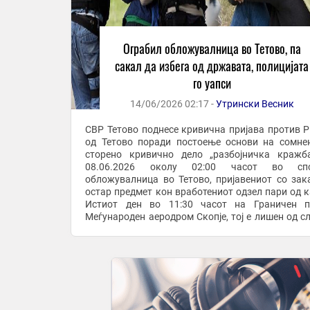
Ограбил обложувалница во Тетово, па
сакал да избега од државата, полицијата
го уапси
14/06/2026 02:17 -
Утрински Весник
СВР Тетово поднесе кривична пријава против Р.
од Тетово поради постоење основи на сомне
сторено кривично дело „разбојничка кражб
08.06.2026 околу 02:00 часот во спо
обложувалница во Тетово, пријавениот со зак
остар предмет кон вработениот одзел пари од к
Истиот ден во 11:30 часот на Граничен п
Меѓународен аеродром Скопје, тој е лишен од с
при обид да ја напушти државата. СВР Тетово поднесе
...