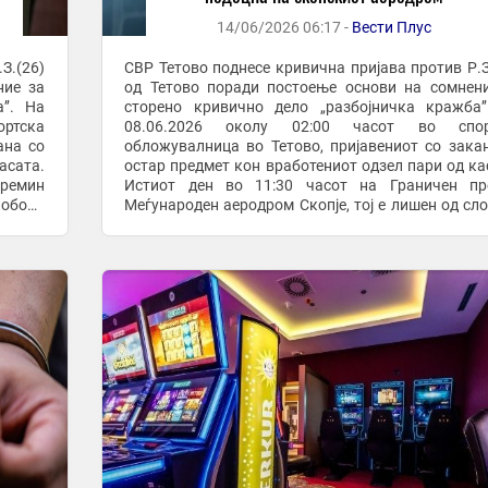
14/06/2026 06:17 -
Вести Плус
З.(26)
СВР Тетово поднесе кривична пријава против Р.З
ние за
од Тетово поради постоење основи на сомнен
’’. На
сторено кривично дело „разбојничка кражба’
ртска
08.06.2026 околу 02:00 часот во спор
ана со
обложувалница во Тетово, пријавениот со зака
асата.
остар предмет кон вработениот одзел пари од ка
ремин
Истиот ден во 11:30 часот на Граничен пр
лобода
Меѓународен аеродром Скопје, тој е лишен од сл
при обид да ја напушти државата. СВР Тетово поднесе
...