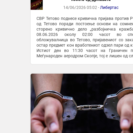
14/06/2026 05:02 -
Либертас
СВР Тетово поднесе кривична пријава против Р.
од Тетово поради постоење основи на сомне
сторено кривично дело „разбојничка кражба
08.06.2026 околу 02:00 часот во спо
обложувалница во Тетово, пријавениот со зак
остар предмет кон вработениот одзел пари од к
Истиот ден во 11:30 часот на Граничен п
Меѓународен аеродром Скопје, тој е лишен од с
при обид да ја напушти државата. СВР Тетово поднесе
...