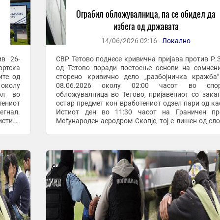
Ограбил обложувалница, па се обидел да
избега од државата
14/06/2026 02:16 -
Локално
ив 26-
СВР Тетово поднесе кривична пријава против Р.З
ортска
од Тетово поради постоење основи на сомнен
сторено кривично дело „разбојничка кражба’
 околу
08.06.2026 околу 02:00 часот во спор
ол во
обложувалница во Тетово, пријавениот со зака
тениот
остар предмет кон вработениот одзел пари од ка
егнал.
Истиот ден во 11:30 часот на Граничен пр
истиот
Меѓународен аеродром Скопје, тој е лишен од сл
при обид да ја напушти државата. Од нашата мрежа
BMW го ...