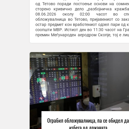
од Тетово поради постоење основи на сомне
сторено кривично дело „разбојничка кражба
08.06.2026 околу 02:00 часот во спо
обложувалница во Тетово, пријавениот со зак
остар предмет кон вработениот одзел пари од к
соопшти МВР. Истиот ден во 11:30 часот на Гр
премин Меѓународен аеродром Скопје, тој е ли
слобода при обид да ја напушти државата. СВР Тетово
...
Ограбил обложувалница, па се обидел д
избега од државата