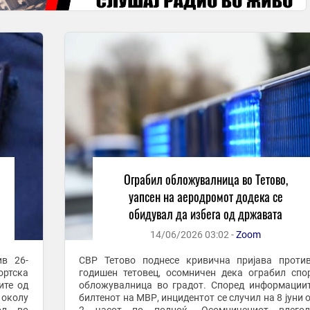
Ограбил обложувалница во Тетово,
уапсен на аеродромот додека се
обидувал да избега од државата
14/06/2026 03:02 -
Zoom
ив 26-
СВР Тетово поднесе кривична пријава проти
ортска
годишен тетовец, осомничен дека ограбил спо
ите од
обложувалница во градот. Според информациите од
 околу
билтенот на МВР, инцидентот се случил на 8 јуни 