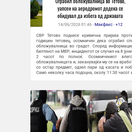
Ограбил обложувалница во Тетово,
уапсен на аеродромот додека се
обидувал да избега од државата
14/06/2026 01:46 -
Макфакс
-
+12
СВР Тетово поднесе кривична пријава прот
годишен тетовец, осомничен дека ограбил сп
обложувалница во градот. Според информациите од
билтенот на МВР, инцидентот се случил на 8 јуни
2 часот по полноќ. Осомничениот влег
обложувалницата и, заканувајќи му се на врабо
со остар предмет, одзел пари од касата и поб
Само неколку часа подоцна, околу 11:30 часот 
ден, полицијата го привела на Меѓународниот ...