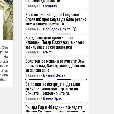
најлесно да ослабете
2 минути -
Градина
Кога токсичниот однос Голубовиќ-
Спалевиќ престанува да биде реално
шоу и станува случај за
институциите?
2 минути -
Слободен Печат
-
Вардарово дете пристигна во
Илинден: Петар Блажевски е новото
засилување во средниот ред
.(26)
ие за
2 минути -
MNet
”. На
Волстрит со мешани резултати: Dow
тска
Jones во пад, Nasdaq успеа да остане
на со
во зелена зона
сата.
емин
3 минути -
Бизнис Вести
обода
За првпат во историјата: Детално
снимени гигантските вртлози на
Сонцето – oткриено што ги
предизвикува моќните ерупции/
3 минути -
Вечер Прес
Ричард Гир и 48 години помладата
Дијана Силверс снимаат романса во