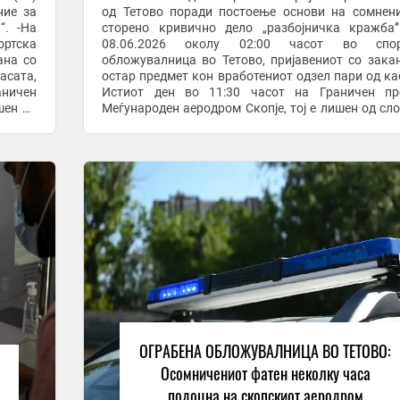
ние за
од Тетово поради постоење основи на сомнен
“. -На
сторено кривично дело „разбојничка кражба’
ртска
08.06.2026 околу 02:00 часот во спор
ана со
обложувалница во Тетово, пријавениот со зака
асата,
остар предмет кон вработениот одзел пари од ка
аничен
Истиот ден во 11:30 часот на Граничен пр
шен од
Меѓународен аеродром Скопје, тој е лишен од сл
при обид да ја напушти државата. СВР Тетово поднесе
...
ОГРАБЕНА ОБЛОЖУВАЛНИЦА ВО ТЕТОВО:
а
Осомничениот фатен неколку часа
подоцна на скопскиот аеродром