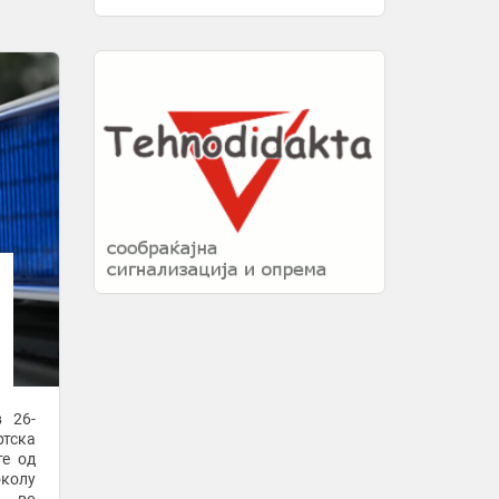
Њујорк
3 минути -
Инфо
ПРЕСТАНАЛ ДА ПУШИ - ПО ТРИ
ДЕНА УМРЕЛ. Докторите велат дека
тоа имало клучно влијание
3 минути -
Вечер
Постигнат најбрзиот гол во Европа
сезонава, потребни беа само 16
секунди
17 минути -
Спорт Манија
Маја Шупут во светкаво бикини
блесна како морска сирена
17 минути -
Еспресо
-
Научниците открија зошто децата
што растат на фарма поретко
добиваат астма и алергии
в 26-
17 минути -
Кукурику
ртска
Договор меѓу Иран и Оман: Се
подготвува 60-дневен план за
околу
отворање на Ормуската Теснина