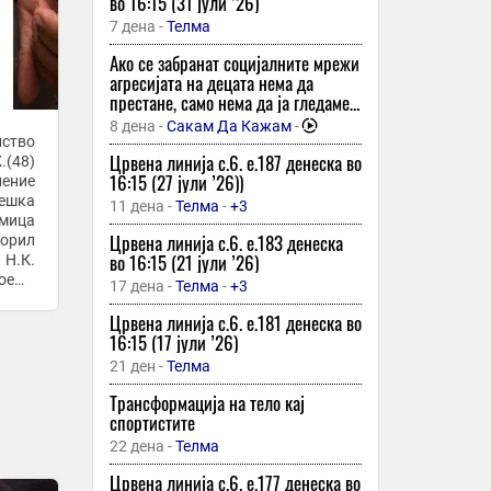
Македонија ги престигна сите соседи
во 16:15 (31 јули ’26)
од Западен Балкан
7 дена -
Телма
7 часа -
Бриф
Ако се забранат социјалните мрежи
Колку е навистина сериозна
агресијата на децата нема да
повредата што му ја уништува
престане, само нема да ја гледаме
сезоната на Алкараз?
– подкаст со психологот емилија
8 дена -
Сакам Да Кажам
-
бошкова
лство
7 часа -
Спортска Станица
Црвена линија с.6. e.187 денеска во
.(48)
Пет минути секое утро можат
16:15 (27 јули ’26))
нение
целосно да ви го променат денот –
тешка
11 дена -
Телма
-
+3
психолозите објаснуваат зошто
умица
Црвена линија с.6. e.183 денеска
торил
7 часа -
Прв
во 16:15 (21 јули ’26)
 Н.К.
Историска одлука во САД: Њујорк ја
тоење
17 дена -
Телма
-
+3
легализира медицинската помош при
умирање
Црвена линија с.6. e.181 денеска во
16:15 (17 јули ’26)
7 часа -
Прв
21 ден -
Телма
Најбрзиот автомото спорт трпи
заради војната на Блискиот Исток
Трансформација на тело кај
спортистите
7 часа -
Гол
22 дена -
Телма
Како да се отворило небото: Три
хороскопски знаци ги оставаат
Црвена линија с.6. e.177 денеска во