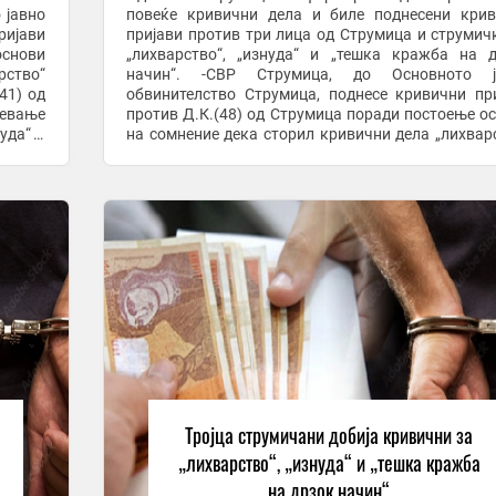
 јавно
повеќе кривични дела и биле поднесени кри
ријави
пријави против три лица од Струмица и струмич
основи
„лихварство“, „изнуда“ и „тешка кражба на 
рство“
начин“. -СВР Струмица, до Основното јавно
41) од
обвинителство Струмица, поднесе кривични пр
невање
против Д.К.(48) од Струмица поради постоење о
уда“ и
на сомнение дека сторил кривични дела „лихвар
и „тешка кражба на дрзок начин“, против Л.К.(4
Струмица ...
Тројца струмичани добија кривични за
„лихварство“, „изнуда“ и „тешка кражба
на дрзок начин“