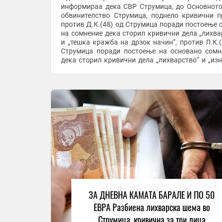
информираа дека СВР Струмица, до Основното
обвинителство Струмица, поднело кривични п
против Д.К.(48) од Струмица поради постоење 
на сомнение дека сторил кривични дела „лихва
и „тешка кражба на дрзок начин“, против Л.К.(
Струмица поради постоење на основано сом
дека сторил кривични дела „лихварство“ и „изн
против Н.К.(25) од село Василево, струмичко , ...
ЗА ДНЕВНА КАМАТА БАРАЛЕ И ПО 50
ЕВРА Разбиена лихварска шема во
Струмица, кривична за три лица