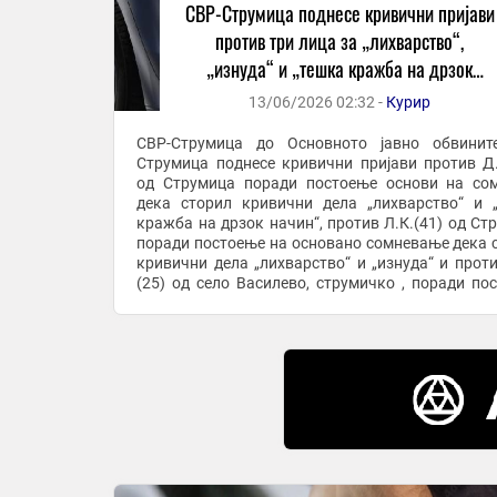
СВР-Струмица поднесе кривични пријави
против три лица за „лихварство“,
„изнуда“ и „тешка кражба на дрзок
начин“
13/06/2026 02:32 -
Курир
СВР-Струмица до Основното јавно обвинит
Струмица поднесе кривични пријави против Д.
од Струмица поради постоење основи на со
дека сторил кривични дела „лихварство“ и 
кражба на дрзок начин“, против Л.К.(41) од Ст
поради постоење на основано сомневање дека 
кривични дела „лихварство“ и „изнуда“ и проти
(25) од село Василево, струмичко , поради по
основи на сомнение дека сторил кривични дела ..