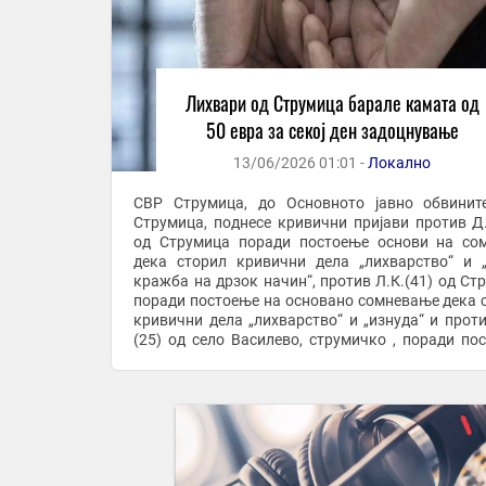
Лихвари од Струмица барале камата од
50 евра за секој ден задоцнување
13/06/2026 01:01 -
Локално
СВР Струмица, до Основното јавно обвинит
Струмица, поднесе кривични пријави против Д.
од Струмица поради постоење основи на со
дека сторил кривични дела „лихварство“ и 
кражба на дрзок начин“, против Л.К.(41) од Ст
поради постоење на основано сомневање дека 
кривични дела „лихварство“ и „изнуда“ и проти
(25) од село Василево, струмичко , поради по
основи на сомнение дека сторил кривични дела ..