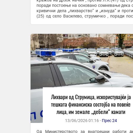
кражба на дрзок начин“, против Л.К.(41) од Ст
поради постоење на основано сомневање дека 
кривични дела „лихварство“ и „изнуда“ и проти
(25) од село Василево, струмичко , поради по
основи на сомнение дека сторил кривични дела ..
Лихвари од Струмица, искористувајќи ја
тешката финансиска состојба на повеќе
лица, им земале „дебели“ камати
13/06/2026 01:16 -
Прес 24
Од Министерството за внатрешни работи д