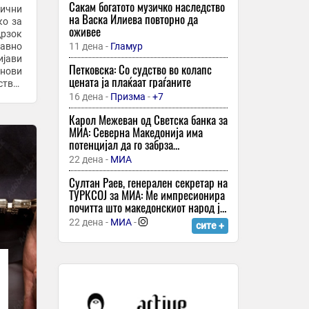
Куршум оштетил „БМВ“ паркиран во
Сакам богатото музичко наследство
вични
двор во липковското село Опае
на Васка Илиева повторно да
ко за
оживее
4 часа -
МИА
дрзок
11 дена -
Гламур
Елмас и Ред Бул Лајпциг заминаа за
ијави
Англија
Петковска: Со судство во колапс
снови
цената ја плаќаат граѓаните
5 часа -
Sport Media
ство“
1) од
16 дена -
Призма
-
+7
Еве кои седум начини ќе ви помогнат
да го исчистите вашето тело со
Карол Межеван од Светска банка за
здрава храна
МИА: Северна Македонија има
потенцијал да го забрза
6 часа -
Медиа
економскиот раст, потребни се
22 дена -
МИА
Четири совети кои ќе ви помогнат да
структурни реформи
заштедите
Султан Раев, генерален секретар на
ТУРКСОЈ за МИА: Ме импресионира
6 часа -
Медиа
почитта што македонскиот народ ја
Применете ги овие 5 трикови – ќе
покажува кон својата историја
22 дена -
МИА
-
сите +
изгледате самоуверено
6 часа -
Медиа
Еве кои се најчестите грешки во
обидите да се изгуби тежина
6 часа -
Медиа