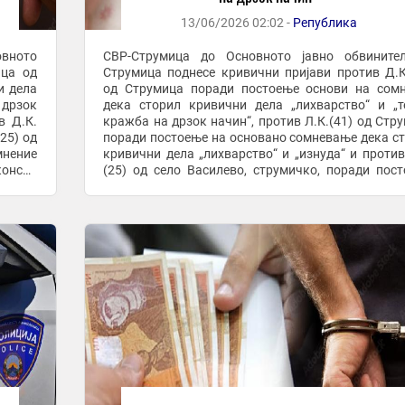
13/06/2026 02:02 -
Република
овното
СВР-Струмица до Основното јавно обвинител
ица од
Струмица поднесе кривични пријави против Д.К
и дела
од Струмица поради постоење основи на сом
 дрзок
дека сторил кривични дела „лихварство“ и „
в Д.К.
кражба на дрзок начин“, против Л.К.(41) од Стр
(25) од
поради постоење на основано сомневање дека с
мнение
кривични дела „лихварство“ и „изнуда“ и против
конско
(25) од село Василево, струмичко, поради пос
д ...
основи на сомнение дека сторил кривични дела ...