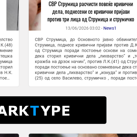
СВР Струмица расчисти повеќе кривични
дела, поднесени се кривични пријави
против три лица од Струмица и струмичко
13/06/2026 03:02 -
News1
елство
СВР Струмица, до Основното јавно обвините
К.(48)
Струмица, поднесе кривични пријави против Д.К
мнение
од Струмица поради постоење основи на сом
„тешка
дека сторил кривични дела „лихварство“ и „
румица
кражба на дрзок начин“, против Л.К.(41) од Стр
сторил
поради постоење на основано сомневање дека с
в Н.К.
кривични дела „лихварство“ и „изнуда“ и против
стоење
(25) од село Василево, струмичко , поради пос
.
основи на сомнение дека сторил кривични дела ...