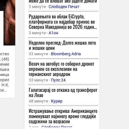
може да се влошат ако јадете домати
3 минути -
Слободен Печат
Рударењето во облак EiCrypto,
платформата со најдобар принос во
Северна Македонија во 2026 година,
ви овозможува лесно да заработите
3 минути -
А1он
2.500 долари дневно.
Неделен преглед: Долго жешко лето
и жешки цени
лство
33 минути -
Bloomberg Adria
.(48)
Возач на автобус го соборил дронот
нение
опремен со експлозиви на
тешка
германскиот аеродром
умица
торил
33 минути -
Пулс 24
 Н.К.
Галатасарај се откажа од трансферот
тоење
на Леао
48 минути -
Курир
Истражување открива: Американците
поминуваат најмногу време гледајќи
содржини за возрасни
1 час -
Слободен Печат