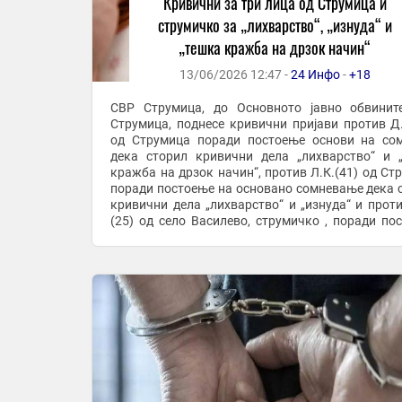
Кривични за три лица од Струмица и
струмичко за „лихварство“, „изнуда“ и
„тешка кражба на дрзок начин“
13/06/2026 12:47 -
24 Инфо
-
+18
СВР Струмица, до Основното јавно обвинит
Струмица, поднесе кривични пријави против Д.
од Струмица поради постоење основи на со
дека сторил кривични дела „лихварство“ и 
кражба на дрзок начин“, против Л.К.(41) од Ст
поради постоење на основано сомневање дека 
кривични дела „лихварство“ и „изнуда“ и проти
(25) од село Василево, струмичко , поради по
основи на сомнение дека сторил кривични дела ..