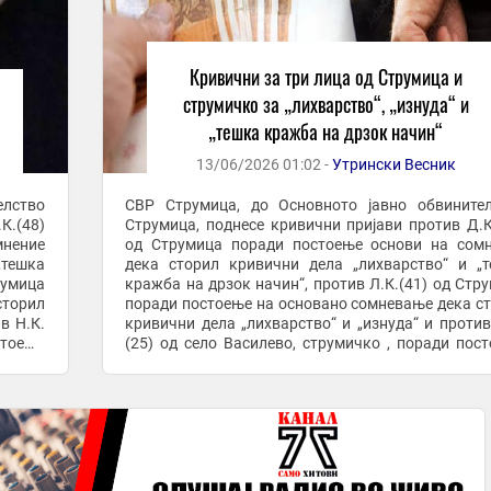
Кривични за три лица од Струмица и
струмичко за „лихварство“, „изнуда“ и
„тешка кражба на дрзок начин“
13/06/2026 01:02 -
Утрински Весник
елство
СВР Струмица, до Основното јавно обвините
К.(48)
Струмица, поднесе кривични пријави против Д.К
мнение
од Струмица поради постоење основи на сом
„тешка
дека сторил кривични дела „лихварство“ и „
румица
кражба на дрзок начин“, против Л.К.(41) од Стр
сторил
поради постоење на основано сомневање дека с
в Н.К.
кривични дела „лихварство“ и „изнуда“ и против
стоење
(25) од село Василево, струмичко , поради пос
.
основи на сомнение дека сторил кривични дела ...