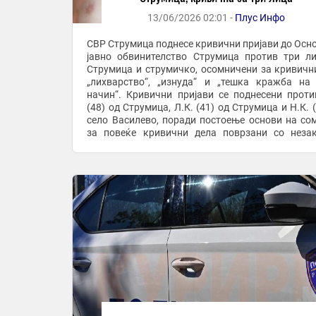
13/06/2026 02:01 -
Плус Инфо
СВР Струмица поднесе кривични пријави до Осн
јавно обвинителство Струмица против три л
Струмица и струмичко, осомничени за кривичн
„лихварство“, „изнуда“ и „тешка кражба на
начин“. Кривични пријави се поднесени проти
(48) од Струмица, Л.К. (41) од Струмица и Н.К. 
село Василево, поради постоење основи на со
за повеќе кривични дела поврзани со неза
давање парични заеми и присилна наплата. Споре