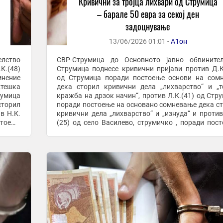
Кривични за тројца лихвари од Струмица
– барале 50 евра за секој ден
задоцнување
13/06/2026 01:01 -
А1он
елство
СВР-Струмица до Основното јавно обвинител
К.(48)
Струмица поднесе кривични пријави против Д.К
мнение
од Струмица поради постоење основи на сом
„тешка
дека сторил кривични дела „лихварство“ и „
румица
кражба на дрзок начин“, против Л.К.(41) од Стр
сторил
поради постоење на основано сомневање дека с
в Н.К.
кривични дела „лихварство“ и „изнуда“ и против
стоење
(25) од село Василево, струмичко , поради пос
.
основи на сомнение дека сторил кривични дела ...