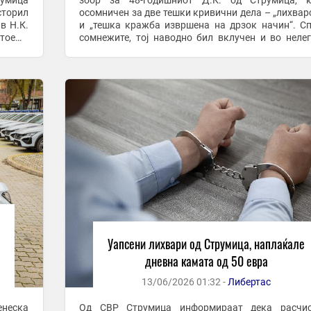
румица
збор за 48-годишниот Д.К. од Струмица, к
сторил
осомничен за две тешки кривични дела – „лихвар
в Н.К.
и „тешка кражба извршена на дрзок начин“. С
стоење
сомнежите, тој наводно бил вклучен и во неле
.
позајмување пари со високи камати, како и во к
извршена ...
Уапсени лихвари од Струмица, наплаќале
дневна камата од 50 евра
13/06/2026 01:32 -
Либертас
енеска
Од СВР Струмица информираат дека расчис