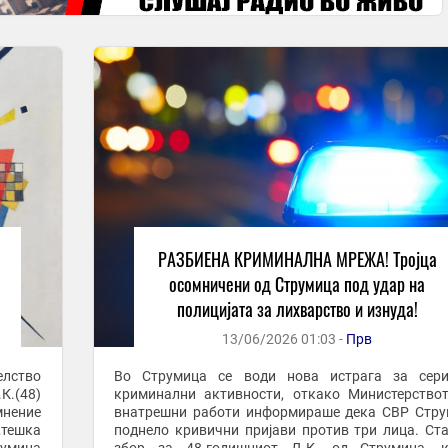
РАЗБИЕНА КРИМИНАЛНА МРЕЖА! Тројца
осомничени од Струмица под удар на
полицијата за лихварство и изнуда!
13/06/2026 01:03 -
Прв
елство
Во Струмица се води нова истрага за сери
К.(48)
криминални активности, откако Министерство
мнение
внатрешни работи информираше дека СВР Стр
„тешка
поднело кривични пријави против три лица. Ст