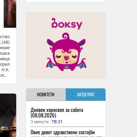
ство
.(48)
нение
тешка
умица
торил
 Н.К.
тоење
НОВИТЕТИ
АКТУЕЛНО
Дневен хороскоп за сабота
(08.08.2026)
3 минути -
ТВ 21
Овие девет здравствени состојби