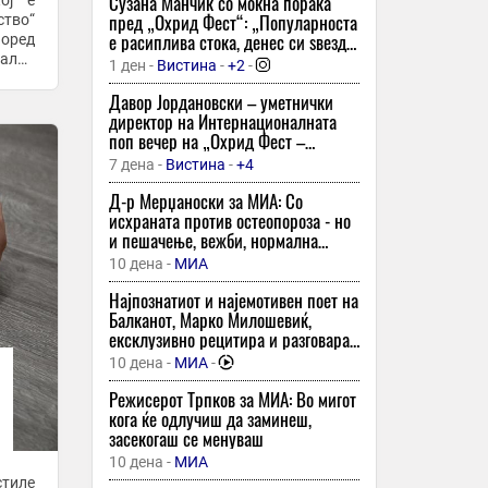
моменти со нив, вели тој
Сузана Манчиќ со моќна порака
ој е
тридневниот музичко-фолклорен
пред „Охрид Фест“: „Популарноста
ство“
фестивал со домашни и странски
е расиплива стока, денес си ѕвезда,
поред
изведувачи
утре те нема никаде“!
гално
4 часа -
МИА
1 ден -
Вистина
-
+2
-
ражба
Делчево ја продлабочува
Давор Јордановски – уметнички
соработката со четири општини од
директор на Интернационалната
Италија
поп вечер на „Охрид Фест –
Охридски трубадури“: „Не ги
4 часа -
МИА
7 дена -
Вистина
-
+4
копираме светските трендови –
Неделата на младите во Куманово со
сакаме ние да бидеме
Д-р Мерџаноски за МИА: Со
работилници, филмски фестивал и
инспирација“
исхраната против остеопороза - но
дебати за младинските политики
и пешачење, вежби, нормална
тежина и без цигари и алкохол
4 часа -
МИА
10 дена -
МИА
МВР: Превентивни активности за
Најпознатиот и најемотивен поет на
спречување пожари и имотни
Балканот, Марко Милошевиќ,
деликти, како и за безбедно учество
ексклузивно рецитира и разговара
во сообраќајот
за МИА: „Подигнете го ракавот - ако
4 часа -
МИА
10 дена -
МИА
-
сте се наежиле од стиховите, добро
Лишен од слобода дебранец,
е!“
Режисерот Трпков за МИА: Во мигот
управувал возило без дозвола, друг
кога ќе одлучиш да заминеш,
поради физички напад на сограѓанин
засекогаш се менуваш
4 часа -
МИА
10 дена -
МИА
тиле