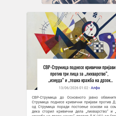
СВР-Струмица поднесе кривични пријави
против три лица за „лихварство“,
„изнуда“ и „тешка кражба на дрзок
начин“
13/06/2026 01:02 -
Алфа
СВР-Струмица до Основното јавно обвинит
Струмица поднесе кривични пријави против Д.
од Струмица поради постоење основи на со
дека сторил кривични дела „лихварство“ и 