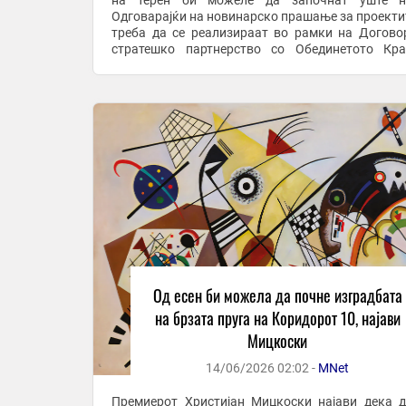
на терен би можеле да започнат уште на
Одговарајќи на новинарско прашање за проекти
треба да се реализираат во рамки на Догово
стратешко партнерство со Обединетото Кра
Мицкоски рече дека во земјава веќе престојувале 
Од есен би можела да почне изградбата
на брзата пруга на Коридорот 10, најави
Мицкоски
14/06/2026 02:02 -
MNet
Премиерот Христијан Мицкоски најави дека д