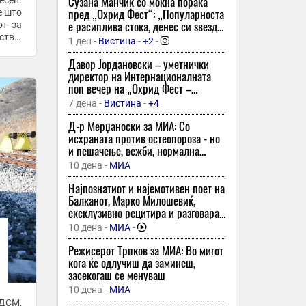
моменти со нив, вели тој
Сузана Манчиќ со моќна порака
сен.
сезонава
пред „Охрид Фест“: „Популарноста
е што
е расиплива стока, денес си ѕвезда,
от за
18 минути -
Спорт Манија
утре те нема никаде“!
ство,
1 ден -
Вистина
-
+2
-
Дел од граѓаните месецов ќе имаат
..
уште еден продолжен викенд
Давор Јордановски – уметнички
директор на Интернационалната
18 минути -
Скопје Инфо
поп вечер на „Охрид Фест –
Англичаните открија нова афера на
Охридски трубадури“: „Не ги
7 дена -
Вистина
-
+4
Инфантино, УЕФА потврди дека била
копираме светските трендови –
исплатена отштета на поранешна
сакаме ние да бидеме
Д-р Мерџаноски за МИА: Со
вработена
инспирација“
исхраната против остеопороза - но
18 минути -
Дерби
-
+1
и пешачење, вежби, нормална
Зошто ни е толку тешко да фрлиме
тежина и без цигари и алкохол
10 дена -
МИА
предмети што не ги користиме?
Психологијата има објаснување
Најпознатиот и најемотивен поет на
Балканот, Марко Милошевиќ,
18 минути -
Нова Македонија
ексклузивно рецитира и разговара
ЛАНЧАН СУДИР НА ВАЖЕН ПАТЕН
за МИА: „Подигнете го ракавот - ако
10 дена -
МИА
-
ПРАВЕЦ: Едно лице веднаш
сте се наежиле од стиховите, добро
пренесено во болница, се создаваат
е!“
Режисерот Трпков за МИА: Во мигот
големи гужви!
кога ќе одлучиш да заминеш,
18 минути -
Прв
засекогаш се менуваш
SUPER Fresh Music: Carly Rae Jepsen –
10 дена -
МИА
Don’t Leave Me on the Dance Floor
СДСМ,