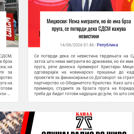
Мицкоски: Нема мигранти, но ќе има брза
пруга, се потврди дека СДСМ кажува
невистини
14/06/2026 01:46 -
Република
 СДСМ,
Се потврди дека се невистина тврдењата на 
а брза
затоа што нема мигранти во државава, но ќе има
ки, на
пруга, рече денеска премиерот Христијан Мицк
те за
одговарајќи на новинарско прашање до кад
ерство
проектите за финансирање со Договорот за стра
уга на
партнерство со Обединетото Кралство. Како што
готови
премиеро, студиите за брзата пруга на Коридо
кон во
треба да бидат готови најдоцна до јули, по што сл
постапка за закон во Собранието и од есен и ...