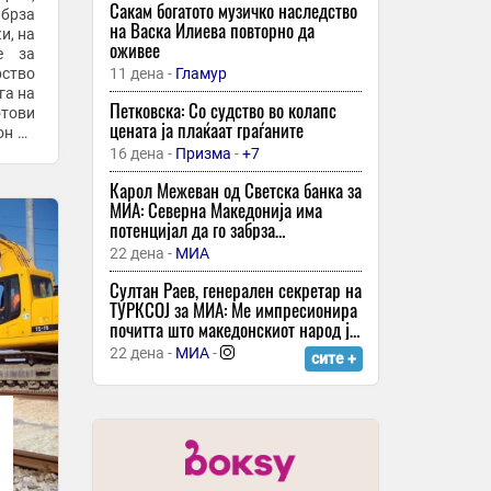
Сакам богатото музичко наследство
18 минути -
Охрид Прес
 брза
на Васка Илиева повторно да
и, на
Америка во ќорсокак?; Трамп доби
оживее
е за
предупредување – „Војната не дава
рство
11 дена -
Гламур
резултати“
Петковска: Со судство во колапс
19 минути -
Во Центар
отови
цената ја плаќаат граѓаните
он во
Историската правда не познава
16 дена -
Призма
-
+7
политички рокови
Карол Межеван од Светска банка за
19 минути -
Нова Македонија
МИА: Северна Македонија има
Интер Мајами откри каква би можела
потенцијал да го забрза
да биде идната улога на Меси во
економскиот раст, потребни се
22 дена -
МИА
клубот
структурни реформи
Султан Раев, генерален секретар на
19 минути -
Вечер
ТУРКСОЈ за МИА: Ме импресионира
„Commerzbank“ со раст на профитот
почитта што македонскиот народ ја
од 94 отсто, почнува ново
покажува кон својата историја
22 дена -
МИА
-
сите +
откупување акции за 1,2 милијарди
евра
19 минути -
Денар
„економијата расте, долгот паѓа“ -
вмро дпмне до сдсм : седум квартали
со раст над 3%
20 минути -
Вечер
-
+1