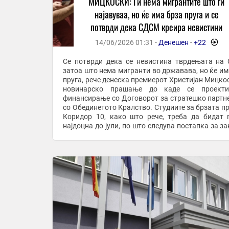
МИЦКОСКИ: Ги нема мигрантите што ги
најавуваа, но ќе има брза пруга и се
потврди дека СДСМ креира невистини
14/06/2026 01:31 -
Денешен
-
+22
-
Се потврди дека се невистина тврдењата на
затоа што нема мигранти во државава, но ќе им
пруга, рече денеска премиерот Христијан Мицкос
новинарско прашање до каде се проекти
финансирање со Договорот за стратешко партн
со Обединетото Кралство. Студиите за брзата пр
Коридор 10, како што рече, треба да бидат 
најдоцна до јули, по што следува постапка за за
Собранието и од есен и на терен да се почне ...