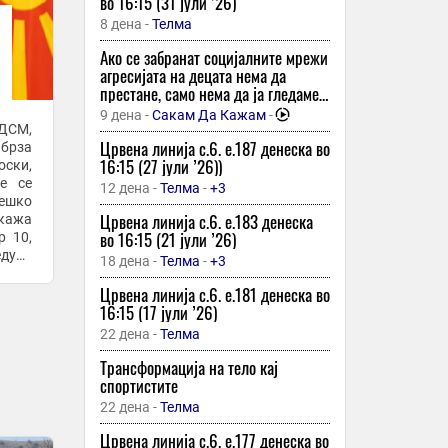
враќање назад! Овие 3 знаци ги горат
во 16:15 (31 јули ’26)
сите мостови и почнуваат одново!
8 дена -
Телма
34 минути -
Попара
Ако се забранат социјалните мрежи
Хакирани повеќе од 1.600
агресијата на децата нема да
организации, меѓу нив и Oppo
престане, само нема да ја гледаме
– подкаст со психологот емилија
34 минути -
USB
-
+1
9 дена -
Сакам Да Кажам
-
бошкова
СДСМ,
Психологот Емира Рамадани: Летото
Црвена линија с.6. e.187 денеска во
 брза
може да биде „рестарт“, а не извор
16:15 (27 јули ’26))
оски,
на депресија по одморот
е се
12 дена -
Телма
-
+3
тешко
34 минути -
Слободен Печат
Црвена линија с.6. e.183 денеска
 кажа
Токио е најдобриот град во светот
во 16:15 (21 јули ’26)
р 10,
според Генерацијата Z
едува
18 дена -
Телма
-
+3
34 минути -
Иновативност
Црвена линија с.6. e.181 денеска во
СДСМ: Сите се пред нас –
16:15 (17 јули ’26)
Македонија како слепо црево на
22 дена -
Телма
Балканот
Трансформација на тело кај
34 минути -
Утрински Весник
спортистите
„Skoda“ почна производство на
22 дена -
Телма
својот најнапреден „SUV“ досега
Црвена линија с.6. e.177 денеска во
34 минути -
Денар