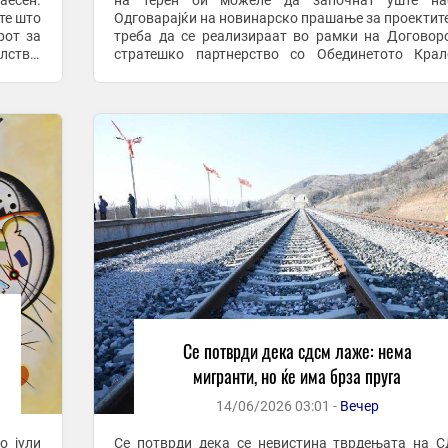
есен.
на терен би можеле да започнат уште нае
те што
Одговарајќи на новинарско прашање за проектит
рот за
треба да се реализираат во рамки на Договор
лство,
стратешко партнерство со Обединетото Крал
...
Мицкоски рече дека во земјава веќе престојувале .
Се потврди дека сдсм лаже: нема
мигранти, но ќе има брза пруга
14/06/2026 03:01 -
Вечер
о јули
Се потврди дека се невистина тврдењата на 