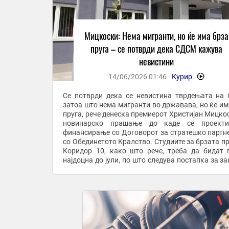
Мицкоски: Нема мигранти, но ќе има брза
пруга – се потврди дека СДСМ кажува
невистини
14/06/2026 01:46 -
Курир
-
Се потврди дека се невистина тврдењата на
затоа што нема мигранти во државава, но ќе им
пруга, рече денеска премиерот Христијан Мицкос
новинарско прашање до каде се проекти
финансирање со Договорот за стратешко партн
со Обединетото Кралство. Студиите за брзата пр
Коридор 10, како што рече, треба да бидат 
најдоцна до јули, по што следува постапка за за
Собранието и од есен и на терен да се почне ...