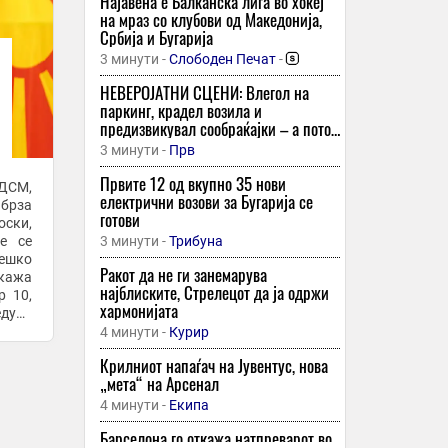
Најавена е Балканска лига во хокеј
на мраз со клубови од Македонија,
Србија и Бугарија
3 минути -
Слободен Печат
-
НЕВЕРОЈАТНИ СЦЕНИ: Влегол на
паркинг, крадел возила и
предизвикувал сообраќајки – а потоа
следувала нова драма!
3 минути -
Прв
Првите 12 од вкупно 35 нови
СДСМ,
електрични возови за Бугарија се
 брза
готови
оски,
е се
3 минути -
Трибуна
тешко
Ракот да не ги занемарува
 кажа
најблиските, Стрелецот да ја одржи
р 10,
хармонијата
едува
4 минути -
Курир
Крилниот напаѓач на Јувентус, нова
„мета“ на Арсенал
4 минути -
Екипа
Барселона го откажа натпреварот во