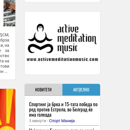
СДСМ,
 брза
и, на
е за
рство
га на
отови
он во
НОВИТЕТИ
АКТУЕЛНО
Спортинг ја брка и 15-тата победа по
ред против Естрела, во Белград ќе
има голеада
3 минути -
Спорт Манија