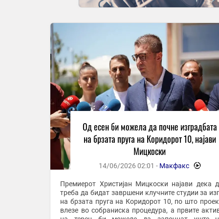
Од есен би можела да почне изградбата
на брзата пруга на Коридорот 10, најави
Мицкоски
14/06/2026 02:01 -
Макфакс
-
Премиерот Христијан Мицкоски најави дека д
треба да бидат завршени клучните студии за из
на брзата пруга на Коридорот 10, по што проек
влезе во собраниска процедура, а првите акти