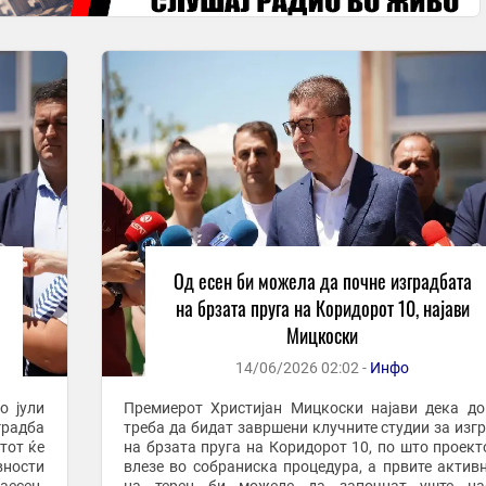
Од есен би можела да почне изградбата
на брзата пруга на Коридорот 10, најави
Мицкоски
14/06/2026 02:02 -
Инфо
о јули
Премиерот Христијан Мицкоски најави дека до
градба
треба да бидат завршени клучните студии за изг
тот ќе
на брзата пруга на Коридорот 10, по што проект
вности
влезе во собраниска процедура, а првите актив