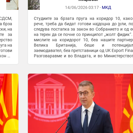
14/06/2026 03:17 -
МКД
 СДСМ,
Студиите за брзата пруга на коридор 10, как
а брза
рече, треба да бидат готови најдоцна до јули, п
ки, на
следува постапка за закон во Собранието и од е
те за
на терен да се почне со принципот „жолт фидик“.
ерство
мислите на коридорот 10, беа нашите партне
уга на
Велика Британија, беше и потенцијал
готови
заемодавател, беа претставници од UK Export Fina
кон во
Разговаравме и во Владата, и во Министерство
транспорт и во Министерството за финансии. ...