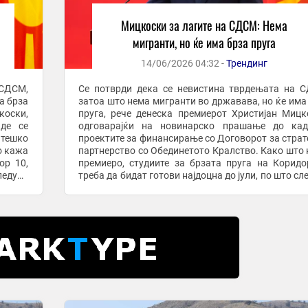
Мицкоски за лагите на СДСМ: Нема
мигранти, но ќе има брза пруга
14/06/2026 04:32 -
Трендинг
 СДСМ,
Се потврди дека се невистина тврдењата на 
а брза
затоа што нема мигранти во државава, но ќе има
коски,
пруга, рече денеска премиерот Христијан Мицк
де се
одговарајќи на новинарско прашање до кад
атешко
проектите за финансирање со Договорот за стра
о кажа
партнерство со Обединетото Кралство. Како што
ор 10,
премиеро, студиите за брзата пруга на Коридо
следува
треба да бидат готови најдоцна до јули, по што сл
постапка за закон во Собранието и од есен и ...