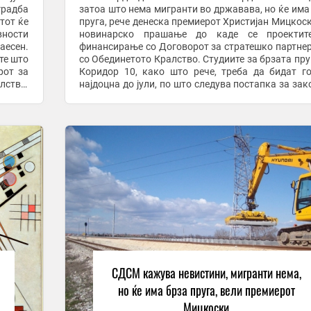
градба
затоа што нема мигранти во државава, но ќе има
тот ќе
пруга, рече денеска премиерот Христијан Мицкоск
вности
новинарско прашање до каде се проектит
есен.
финансирање со Договорот за стратешко партне
те што
со Обединетото Кралство. Студиите за брзата пруга на
рот за
Коридор 10, како што рече, треба да бидат г
лство,
најдоцна до јули, по што следува постапка за зак
...
Собранието и од есен и на терен да се почне ...
СДСМ кажува невистини, мигранти нема,
но ќе има брза пруга, вели премиерот
Мицкоски