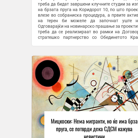
треба да бидат завршени клучните студии за из
на брзата пруга на Коридорот 10, по што проек
влезе во собраниска процедура, а првите акти
на терен би можеле да започнат уште на
Одговарајќи на новинарско прашање за проекти
треба да се реализираат во рамки на Догово
стратешко партнерство со Обединетото Кра
Мицкоски рече дека во земјава веќе престојувале 
Мицкоски: Нема мигранти, но ќе има брза
пруга, се потврди дека СДСМ кажува
невистини