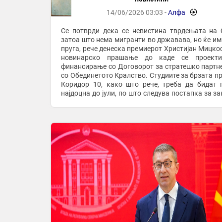
14/06/2026 03:03 -
Алфа
-
Се потврди дека се невистина тврдењата на
затоа што нема мигранти во државава, но ќе им
пруга, рече денеска премиерот Христијан Мицкос
новинарско прашање до каде се проекти
финансирање со Договорот за стратешко партн
со Обединетото Кралство. Студиите за брзата пр
Коридор 10, како што рече, треба да бидат 
најдоцна до јули, по што следува постапка за за
Собранието и од есен и на терен да се почне ...