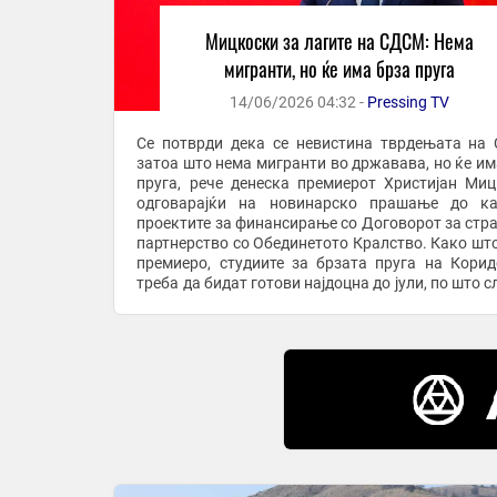
Мицкоски за лагите на СДСМ: Нема
мигранти, но ќе има брза пруга
14/06/2026 04:32 -
Pressing TV
Се потврди дека се невистина тврдењата на
затоа што нема мигранти во државава, но ќе им
пруга, рече денеска премиерот Христијан Миц
одговарајќи на новинарско прашање до ка
проектите за финансирање со Договорот за стр
партнерство со Обединетото Кралство. Како шт
премиеро, студиите за брзата пруга на Корид
треба да бидат готови најдоцна до јули, по што 
постапка за закон во Собранието и од есен и ...