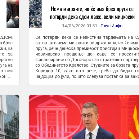
Нема мигранти, но ќе има брза пруга се
потврди дека сдсм лаже, вели мицкоски
14/06/2026 01:31 -
Плус Инфо
 СДСМ,
Се потврди дека се невистина тврдењата на 
а брза
затоа што нема мигранти во државава, но ќе има
ки, на
пруга, рече денеска премиерот Христијан Мицкоск
те за
новинарско прашање до каде се проектит
ерство
финансирање со Договорот за стратешко партне
уга на
со Обединетото Кралство. Студиите за брзата пру
готови
Коридор 10, како што рече, треба да бидат г
кон во
најдоцна до јули, по што следува постапка за зак
Собранието и од есен и на терен да се почне ...