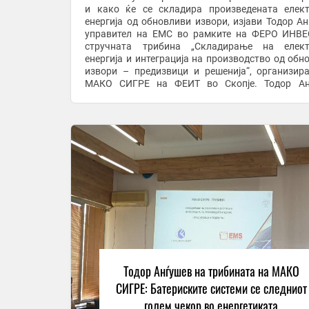
и како ќе се складира произведената елек
енергија од обновливи извори, изјави Тодор Ан
управител на ЕМС во рамките на ФЕРО ИНВЕ
стручната трибина „Складирање на елект
енергија и интеграција на производство од обн
извори – предизвици и решенија“, организир
МАКО СИГРЕ на ФЕИТ во Скопје. Тодор Анѓушев
нагласи дека без батериски системи е нево
целосно да ...
Тодор Анѓушев на трибината на МАКО
СИГРЕ: Батериските системи се следниот
голем чекор во енергетиката