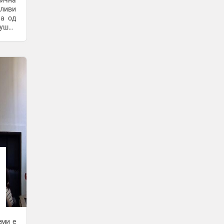
ична
Пари Сен Жермен го доведе Аклиуш
вливи
од Македонија
на од
33 минути -
Курир
можно
Грчка вечер на „Охридско лето“ со
Теодосија Нтоку и Масимо Полидори
33 минути -
Макфакс
Прекини во снабдувањето со
електрична енергија во повеќе
скопски населби и села
33 минути -
Бизнис Вести
Јапонија нареди евакуација на
стотици илјади луѓе поради тајфунот
Делфин
33 минути -
Макфакс
-
+1
Светот гради ВИ-економија, ние сè
уште зборуваме со ЧетГПТ
33 минути -
Bloomberg Adria
-
+1
Зошто инфлацијата во Македонија и
регионот е повисока и потрајна
еми е