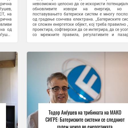
трична
невозможно целосно да се искористи потенцијал
ѓушев,
обновливите извори на енергија, но 
СТ, на
поставувањето батериски систем е многу посл
рична
од градење сончева електрана. ,,Батериските си
овливи
се сложен енергетски објект, кој треба правилно 
ана од
проектира, софтверски да се интегрира, да се усо
со мрежните правила, регулативите и пазар
зможно
механизми, и најважно-дневно да се управува“, – ..
Тодор Анѓушев на трибината на МАКО
СИГРЕ: Батериските системи се следниот
голем чекор во енергетиката