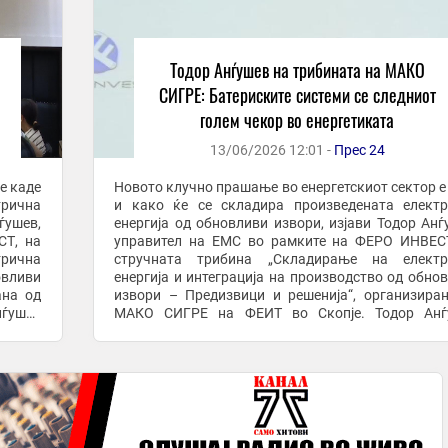
Тодор Анѓушев на трибината на МАКО
СИГРЕ: Батериските системи се следниот
голем чекор во енергетиката
13/06/2026 12:01 -
Прес 24
е каде
Новото клучно прашање во енергетскиот сектор е
трична
и како ќе се складира произведената елект
ѓушев,
енергија од обновливи извори, изјави Тодор Анѓ
СТ, на
управител на ЕМС во рамките на ФЕРО ИНВЕС
рична
стручната трибина „Складирање на електр
овливи
енергија и интеграција на производство од обно
ана од
извори – Предизвици и решенија“, организира
ѓушев
МАКО СИГРЕ на ФЕИТ во Скопје. Тодор Анѓ
зможно
нагласи дека без батериски системи е невоз
целосно да ...