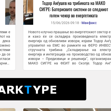
Тодор Анѓушев на трибината на МАКО
СИГРЕ: Батериските системи се следниот
голем чекор во енергетиката
15/06/2026 09:18 -
Макфакс
теми е
Новото клучно прашање во енергетскиот сектор е
лот на
и како ќе се складира произведената елект
 дека
енергија од обновливи извори, изјави Тодор Анѓ
ложено
управител на ЕМС во рамките на ФЕРО ИНВЕС
истеми
стручната трибина „Складирање на електр
 да се
енергија и интеграција на производство од обно
огласи
извори – Предизвици и решенија“, организира
арните
МАКО СИГРЕ на ФЕИТ во Скопје. Тодор Анѓушев
.
нагласи дека без батериски системи е невоз
целосно да ...