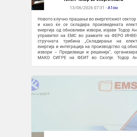
13/06/2026 07:31 -
А1он
Новото клучно прашање во енергетскиот сектор 
и како ќе се складира произведената елек
енергија од обновливи извори, изјави Тодор Ан
управител на ЕМС во рамките на ФЕРО ИНВЕ
стручната трибина „Складирање на елект
енергија и интеграција на производство од обн
извори – Предизвици и решенија“, организир
МАКО СИГРЕ на ФЕИТ во Скопје. Тодор Анѓушев
нагласи дека без батериски системи е нево
целосно ...