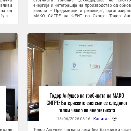
рична
стручната трибина „Складирање на електр
овливи
енергија и интеграција на производство од обно
ана од
извори – Предизвици и решенија“, организира
ѓушев
МАКО СИГРЕ на ФЕИТ во Скопје. Тодор Анѓушев
зможно
нагласи дека без батериски системи е невоз
целосно да ...
Тодор Анѓушев на трибината на МАКО
СИГРЕ: Батериските системи се следниот
голем чекор во енергетиката
13/06/2026 03:16 -
Капитал
-
е каде
Тодор Анѓушев нагласи дека без батериски сист