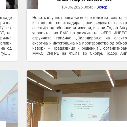
13/06/2026 08:46 -
Вечер
е каде
Новото клучно прашање во енергетскиот сектор е
трична
и како ќе се складира произведената елект
ѓушев,
енергија од обновливи извори, изјави Тодор Анѓ
СТ, на
управител на ЕМС во рамките на ФЕРО ИНВЕС
рична
стручната трибина „Складирање на електр
овливи
енергија и интеграција на производство од обно
ана од
извори – Предизвици и решенија“, организира
МАКО СИГРЕ на ФЕИТ во Скопје. Тодор Анѓушев
зможно
нагласи дека без батериски системи е невоз
целосно да ...