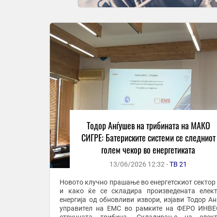
Тодор Анѓушев на трибината на МАКО
СИГРЕ: Батериските системи се следниот
голем чекор во енергетиката
13/06/2026 12:32 -
ТВ 21
Новото клучно прашање во енергетскиот сектор 
и како ќе се складира произведената елек
енергија од обновливи извори, изјави Тодор Ан
управител на ЕМС во рамките на ФЕРО ИНВЕ