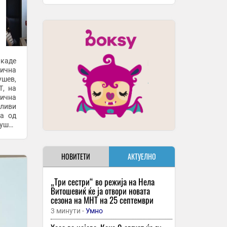
 каде
рична
ушев,
Т, на
ична
вливи
на од
ушев
можно
НОВИТЕТИ
АКТУЕЛНО
„Три сестри“ во режија на Нела
Витошевиќ ќе ја отвори новата
сезона на МНТ на 25 септември
3 минути -
Умно