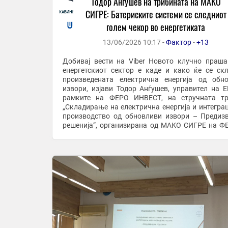
Тодор Анѓушев на трибината на МАКО
СИГРЕ: Батериските системи се следниот
голем чекор во енергетиката
13/06/2026 10:17 -
Фактор
-
+13
Добивај вести на Viber Новото клучно прашање во
енергетскиот сектор е каде и како ќе се ск
произведената електрична енергија од обн
извори, изјави Тодор Анѓушев, управител на 
рамките на ФЕРО ИНВЕСТ, на стручната тр
„Складирање на електрична енергија и интеграц
производство од обновливи извори – Предиз
решенија“, организирана од МАКО СИГРЕ на Ф
Скопје. Тодор Анѓушев нагласи дека без бат
системи ...