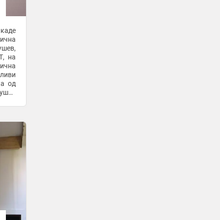
седмица на Европско првенство во
спортови на вода
4 часа -
Мак Прес
 каде
рична
Алварез де Мон: Реал се договори со
ушев,
Винисиус за продолжување на
Т, на
договорот
ична
4 часа -
Мак Прес
вливи
на од
Во летниот период најчести се
стомачните вируси кај децата, велат
можно
од детското одделение во Куманово
4 часа -
Мак Прес
-
+1
Турам покажа почит за својот идол,
тренираше со негов „ретро“ дрес од
Интер
5 часа -
Гол
Винисиус официјално во Реал
Мадрид до 2032 година
5 часа -
Денешен
-
+1
Дневен хороскоп за петок, 7 август: