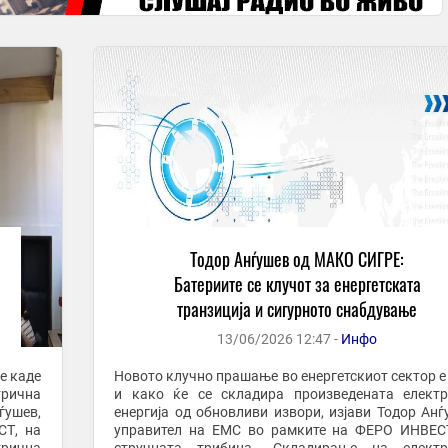
Тодор Анѓушев од МАКО СИГРЕ:
Батериите се клучот за енергетската
транзиција и сигурното снабдување
13/06/2026 12:47 -
Инфо
е каде
Новото клучно прашање во енергетскиот сектор е
трична
и како ќе се складира произведената елект
ѓушев,
енергија од обновливи извори, изјави Тодор Анѓ
СТ, на
управител на ЕМС во рамките на ФЕРО ИНВЕС