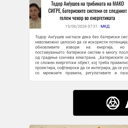
Тодор Анѓушев на трибината на МАКО
СИГРЕ, батериските системи се следниот
голем чекор во енергетиката
15/06/2026 07:31 -
МКД
Тодор Анѓушев нагласи дека без батериски сис
невозможно целосно да се искористи потенција
обновливите извори на енергија, но
поставувањето батериски систем е многу пос
од градење сончева електрана. ,,Батериските с
се сложен енергетски објект, кој треба правилно
проектира, софтверски да се интегрира, да се ус
со мрежните правила, регулативите и паз
механизми, и најважно-дневно да се управува“, ..