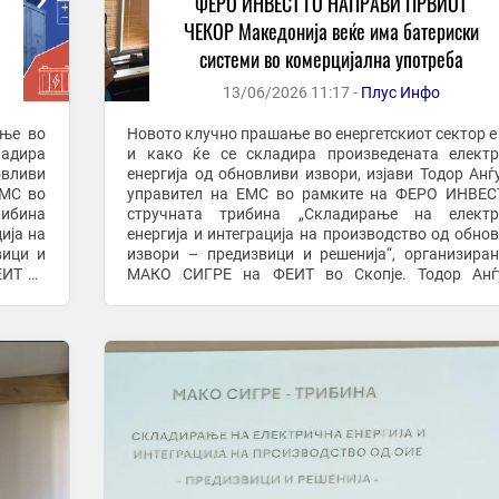
ФЕРО ИНВЕСТ ГО НАПРАВИ ПРВИОТ
ЧЕКОР Македонија веќе има батериски
системи во комерцијална употреба
13/06/2026 11:17 -
Плус Инфо
Новото клучно прашање во енергетскиот сектор е
ладира
и како ќе се складира произведената елект
овливи
енергија од обновливи извори, изјави Тодор Анѓ
ЕМС во
управител на ЕМС во рамките на ФЕРО ИНВЕС
ибина
стручната трибина „Складирање на електр
ија на
енергија и интеграција на производство од обно
вици и
извори – предизвици и решенија“, организира
ЕИТ во
МАКО СИГРЕ на ФЕИТ во Скопје. Тодор Анѓ
ериски
нагласи дека без батериски системи е невоз
целосно да ...