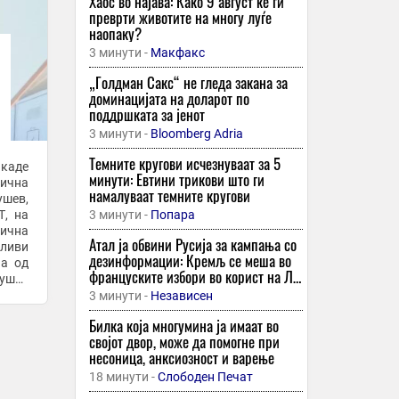
Хаос во најава: Како 9 август ќе ги
преврти животите на многу луѓе
наопаку?
3 минути -
Макфакс
„Голдман Сакс“ не гледа закана за
доминацијата на доларот по
поддршката за јенот
3 минути -
Bloomberg Adria
Темните кругови исчезнуваат за 5
 каде
минути: Евтини трикови што ги
рична
намалуваат темните кругови
ушев,
Т, на
3 минути -
Попара
ична
Атал ја обвини Русија за кампања со
вливи
дезинформации: Кремљ се меша во
на од
француските избори во корист на Ле
ушев
Пен
можно
3 минути -
Независен
Билка која многумина ја имаат во
својот двор, може да помогне при
несоница, анксиозност и варење
18 минути -
Слободен Печат