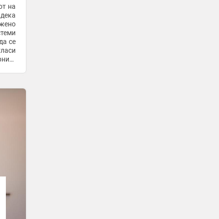
отколку во еврозоната?
от на
33 минути -
Bloomberg Adria
дека
ожено
Денеска без струја делови од
стеми
општините Бутел и Гази Баба
да се
33 минути -
Во Центар
-
+1
гласи
ните
ИТ-аутсорсинг во регионот: Евтината
.
работна сила повеќе не е предност
1 час -
Bloomberg Adria
‘рѓа го јаде мостот на влезот во
старата чаршија
1 час -
Тера
-
Делегација на Општина Косово Поле
во посета на Дебар
4 часа -
МИА
Им се заканувал на родителите во
алкохолизирана состојба, приведен
неготинец
4 часа -
МИА
Италија најуспешна по првата