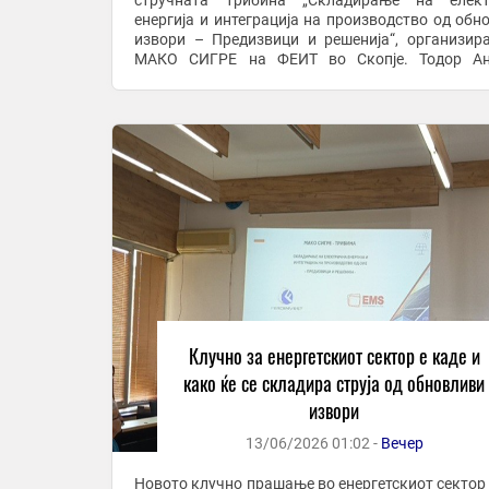
стручната трибина „Складирање на елект
енергија и интеграција на производство од обн
извори – Предизвици и решенија“, организир
МАКО СИГРЕ на ФЕИТ во Скопје. Тодор Ан
нагласи дека без батериски системи е нево
целосно да ...
Клучно за енергетскиот сектор е каде и
како ќе се складира струја од обновливи
извори
13/06/2026 01:02 -
Вечер
Новото клучно прашање во енергетскиот сектор 