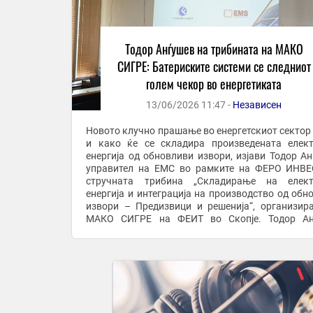
Тодор Анѓушев на трибината на МАКО
СИГРЕ: Батериските системи се следниот
голем чекор во енергетиката
13/06/2026 11:47 -
Независен
Новото клучно прашање во енергетскиот сектор 
и како ќе се складира произведената елек
енергија од обновливи извори, изјави Тодор Ан
управител на ЕМС во рамките на ФЕРО ИНВЕ
стручната трибина „Складирање на елект
енергија и интеграција на производство од обн
извори – Предизвици и решенија“, организир
МАКО СИГРЕ на ФЕИТ во Скопје. Тодор Ан
нагласи дека без батериски системи е нево
целосно да ...