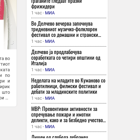
граѓаните гледаат празни
фрижидери
1 час -
МИА
Во Делчево вечерва започнува
тридневниот музичко-фолклорен
фестивал со домашни и странски
изведувачи
1 час -
МИА
Делчево ја продлабочува
соработката со четири општини од
та во
Италија
ттиот
1 час -
МИА
и по
Неделата на младите во Куманово со
ури и
работилници, филмски фестивал и
дебати за младинските политики
т што
ри со
1 час -
МИА
...
МВР: Превентивни активности за
спречување пожари и имотни
деликти, како и за безбедно учество
во сообраќајот
1 час -
МИА
Лишен од слобода дебранец,