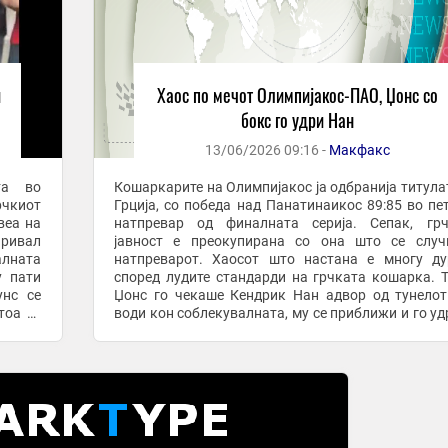
и
Хаос по мечот Олимпијакос-ПАО, Џонс со
бокс го удри Нан
13/06/2026 09:16 -
Макфакс
та во
Кошаркарите на Олимпијакос ја одбранија титула
чкиот
Грција, со победа над Панатинаикос 89:85 во пе
веа на
натпревар од финалната серија. Сепак, грчката
ривал
јавност е преокупирана со она што се случ
алната
натпреварот. Хаосот што настана е многу д
у пати
според лудите стандарди на грчката кошарка. Тирик
унс се
Џонс го чекаше Кендрик Нан адвор од тунело
тоа се
води кон соблекувалната, му се приближи и го уд
тупаница: Играчите на Панатинаикос се обидоа да 