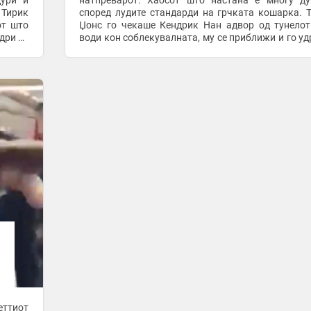
дури и
натпреварот. Хаосот што настана е многу д
 Тирик
според лудите стандарди на грчката кошарка. 
от што
Џонс го чекаше Кендрик Нан адвор од тунело
дри со
води кон соблекувалната, му се приближи и го уд
 ...
тупаница: Играчите на Панатинаикос се обидоа да 
еттиот