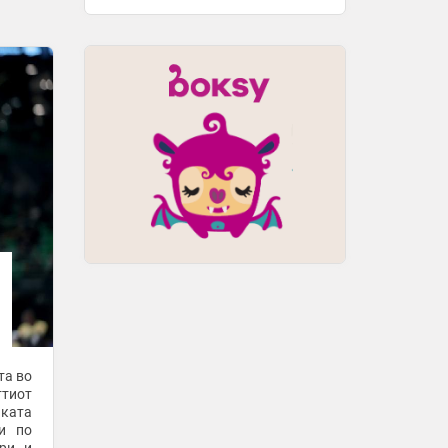
управувал возило без дозвола, друг
поради физички напад на сограѓанин
1 час -
МИА
Куршум оштетил „БМВ“ паркиран во
двор во липковското село Опае
1 час -
МИА
Елмас и Ред Бул Лајпциг заминаа за
Англија
3 часа -
Sport Media
Еве кои седум начини ќе ви помогнат
да го исчистите вашето тело со
здрава храна
3 часа -
Медиа
Четири совети кои ќе ви помогнат да
заштедите
3 часа -
Медиа
та во
Применете ги овие 5 трикови – ќе
ттиот
изгледате самоуверено
ката
и по
3 часа -
Медиа