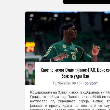
Хаос по мечот Олимпијакос-ПАО, Џонс со
бокс го удри Нан
13/06/2026 09:16 -
Top Sport
Кошаркарите на Олимпијакос ја одбранија титул
Грција, со победа над Панатинаикос 89:85 во п
натпревар од финалната серија. Сепак, грчката
јавност е преокупирана со она што се сл