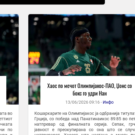
Хаос по мечот Олимпијакос-ПАО, Џонс со
бокс го удри Нан
13/06/2026 09:16 -
Инфо
ата во
Кошаркарите на Олимпијакос ја одбранија титула
еттиот
Грција, со победа над Панатинаикос 89:85 во пе
натпревар од финалната серија. Сепак, грч
учи по
јавност е преокупирана со она што се случ