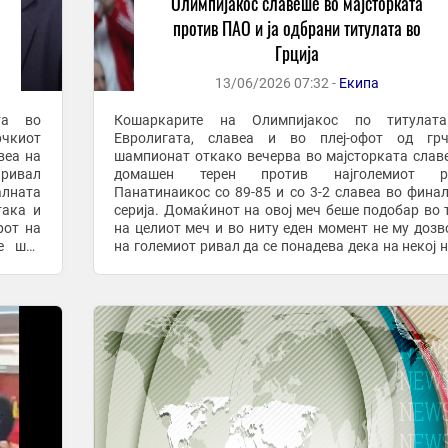
Олимпијакос славеше во мајсторката
против ПАО и ја одбрани титулата во
Грција
13/06/2026 07:32 -
Екипа
та во
Кошаркарите на Олимпијакос по титулат
чкиот
Евролигата, славеа и во плеј-офот од грч
веа на
шампионат откако вечерва во мајсторката слав
ривал
домашен терен против најголемиот р
алната
Панатинаикос со 89-85 и со 3-2 славеа во фина
така и
серија. Домаќинот на овој меч беше подобар во 
рот на
на целиот меч и во ниту еден момент не му дозв
е шоу
на големиот ривал да се понадева дека на некој 
ности,
може да стигне до победа и до освојување на троф
Еван ...