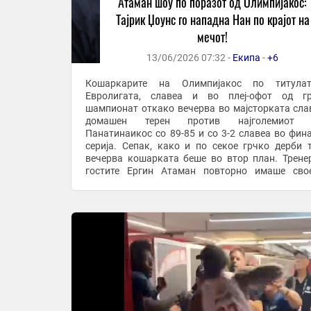
Атаман шоу по поразот од Олимпијакос:
Тајрик Џоунс го нападна Нан по крајот на
мечот!
13/06/2026 07:32 -
Екипа
-
+6
Кошаркарите на Олимпијакос по титула
Евролигата, славеа и во плеј-офот од гр
шампионат откако вечерва во мајсторката сла
домашен терен против најголемиот 
Панатинаикос со 89-85 и со 3-2 славеа во фин
серија. Сепак, како и по секое грчко дерби 
вечерва кошарката беше во втор план. Трене
гостите Ергин Атаман повторно имаше сво
откако во изјава по мечот наброја многу вулгар
а го обвини Тајрик ...