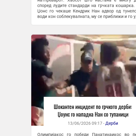
натпреварот. Хаосот што настана е многу 
според лудите стандарди на грчката кошарка.
Џонс го чекаше Кендрик Нан адвор од тунел
води кон соблекувалната, му се приближи и го у
тупаница: Играчите на Панатинаикос се обидоа да
Шокантен инцидент по грчкото дерби:
Џоунс го нападна Нан со тупаници
13/06/2026 09:17 -
Дерби
Олимпијакос го победи Панатинаикос во п