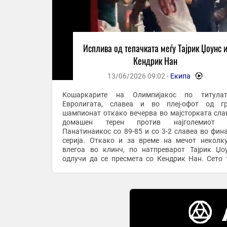
Исплива од тепачката меѓу Тајрик Џоунс 
Кендрик Нан
13/06/2026 09:02 -
Екипа
-
Кошаркарите на Олимпијакос по титула
Евролигата, славеа и во плеј-офот од гр
шампионат откако вечерва во мајсторката сла
домашен терен против најголемиот 
Панатинаикос со 89-85 и со 3-2 славеа во фин
серија. Откако и за време на мечот неколк
влегоа во клинч, по натпреварот Тајрик Џо
одлучи да се пресмета со Кендрик Нан. Сето 
случуваше во поттрибинскиот простор… Крадењето
авторски текстови е ...