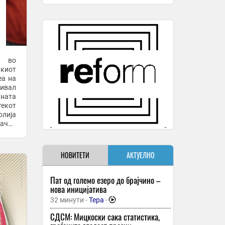
а во
киот
еа на
ивал
лната
текот
олија
начин
ејот.
НОВИТЕТИ
АКТУЕЛНО
Пат од големо езеро до брајчино –
нова иницијатива
32 минути -
Тера
-
СДСМ: Мицкоски сака статистика,