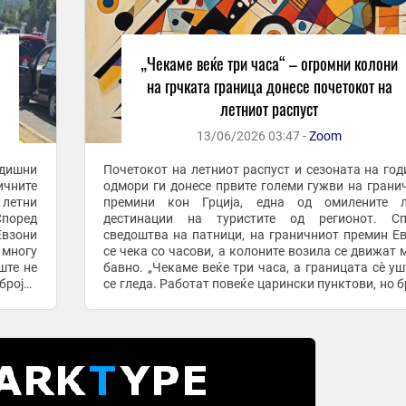
и
„Чекаме веќе три часа“ – огромни колони
на грчката граница донесе почетокот на
летниот распуст
13/06/2026 03:47 -
Zoom
одишни
Почетокот на летниот распуст и сезоната на го
ичните
одмори ги донесе првите големи гужви на грани
летни
премини кон Грција, една од омилените л
поред
дестинации на туристите од регионот. Според
Евзони
сведоштва на патници, на граничниот премин Е
 многу
се чека со часови, а колоните возила се движат 
бавно. „Чекаме веќе три часа, а границата сè уш
бројот
се гледа. Работат повеќе царински пунктови, но б
на возила е огромен“, изјавил еден патник од ...