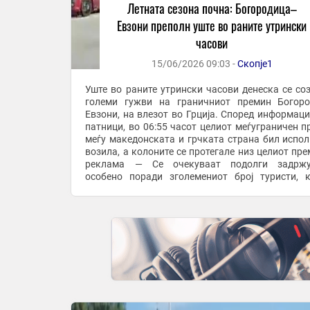
Летната сезона почна: Богородица–
Евзони преполн уште во раните утрински
часови
15/06/2026 09:03 -
Скопје1
Уште во раните утрински часови денеска се со
големи гужви на граничниот премин Богор
Евзони, на влезот во Грција. Според информаци
патници, во 06:55 часот целиот меѓуграничен п
меѓу македонската и грчката страна бил испол
возила, а колоните се протегале низ целиот пре
реклама — Се очекуваат подолги задржу
особено поради зголемениот број туристи, 
користат почетокот на новата работна недела за 