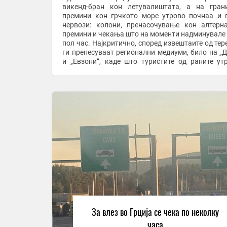
викенд-бран кон летувалиштата, а на гран
премини кон грчкото море утрово почнаа и 
нервози: колони, пренасочување кон алтерн
премини и чекања што на моменти надминувале 
пол час. Најкритично, според извештаите од тер
ги пренесуваат регионални медиуми, било на „Д
и „Евзони“, каде што туристите од раните ут
часови тргнаа кон Халкидики, Олимпската регија 
За влез во Грција се чека по неколку
часа