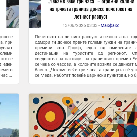
„Чекаме веќе три часа“ – огромни колони
на грчката граница донесе почетокот на
летниот распуст
13/06/2026 03:33 -
Макфакс
донесе
Почетокот на летниот распуст и сезоната на го
а, при
одмори ги донесе првите големи гужви на грани
чуваат
премини кон Грција, една од омилените л
големи
дестинации на туристите од регионот. Според
што се
сведоштва на патници, на граничниот премин Е
д еден
се чека со часови, а колоните возила се движат 
ремето
бавно. „Чекаме веќе три часа, а границата сè уште не
 час и
се гледа. Работат повеќе царински пунктови, но б
.
на возила е огромен“, изјавил еден патник од ...