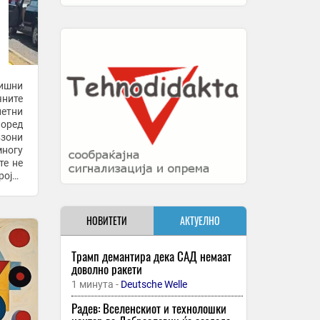
дишни
чните
етни
взони
многу
ројот
НОВИТЕТИ
АКТУЕЛНО
Трамп демантира дека САД немаат
доволно ракети
1 минута -
Deutsche Welle
Радев: Вселенскиот и технолошки