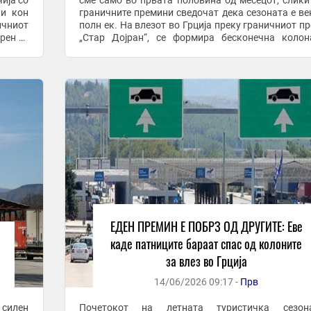
чија со
сме само во првата половина од месецот, слики
ни кон
граничните премини сведочат дека сезоната е ве
ичниот
полн ек. На влезот во Грција преку граничниот п
рен се
„Стар Дојран“, се формира бесконечна коло
возила долга над еден километар. Според ...
ЕДЕН ПРЕМИН Е ПОБРЗ ОД ДРУГИТЕ: Еве
каде патниците бараат спас од колоните
за влез во Грција
14/06/2026 09:17 -
Прв
 силен
Почетокот на летната туристичка сезо