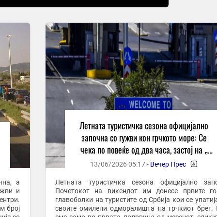
Летната туристичка сезона официјално
започна со гужви кон грчкото море: Се
чека по повеќе од два часа, застој на „
Стар Дојран“ и на „Евзони“
13/06/2026 05:17 -
Вечер Прес
-
чна, а
Летната туристичка сезона официјално запо
ужви и
Почетокот на викендот им донесе првите го
ентри.
главоболки на туристите од Србија кои се упатиј
м број
своите омилени одморалишта на грчкиот брег.