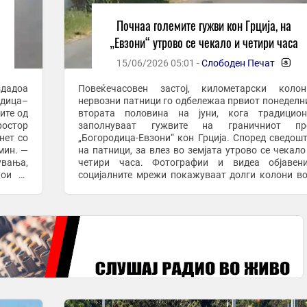
Почнаа големите гужви кон Грција, на
„Евзони“ утрово се чекало и четири часа
15/06/2026 05:01 -
Слободен Печат
-
здадоа
Повеќечасовен застој, километарски коло
одица–
нервозни патници го одбележаа првиот понеделн
ите од
втората половина на јуни, кога традицион
ростор
заполнуваат гужвите на граничниот пр
нет со
„Богородица-Евзони“ кон Грција. Според сведош
мин. —
на патници, за влез во земјата утрово се чекало
вања,
четири часа. Фотографии и видеа објавени на
кои го
социјалните мрежи покажуваат долги колони в
...
од двете страни на границата, додека сообраќајо
меѓуграничниот ...