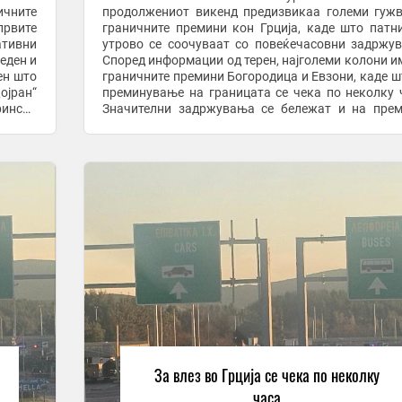
ичните
продолжениот викенд предизвикаа големи гуж
првите
граничните премини кон Грција, каде што патн
ативни
утрово се соочуваат со повеќечасовни задржу
еден и
Според информации од терен, најголеми колони и
ен што
граничните премини Богородица и Евзони, каде ш
ојран“
преминување на границата се чека по неколку 
рински
Значителни задржувања се бележат и на пре
и ...
Дојран, каде што сообраќајот е значително згол
Дел ...
За влез во Грција се чека по неколку
часа