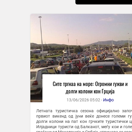
Сите тргнаа на море: Огромни гужви и
долги колони кон Грција
13/06/2026 05:02 -
Инфо
Летната туристичка сезона официјално запо
првиот викенд од јуни веќе донесе големи г
долги колони на пат кон грчките туристички ц
Илјадници туристи од Балканот, меѓу кои и голе