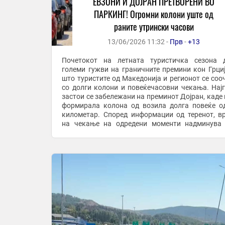
ЕВЗОНИ И ДОЈРАН ПРЕТВОРЕНИ ВО
ПАРКИНГ! Огромни колони уште од
раните утрински часови
13/06/2026 11:32 -
Прв
-
+13
Почетокот на летната туристичка сезона 
големи гужви на граничните премини кон Грциј
што туристите од Македонија и регионот се соо
со долги колони и повеќечасовни чекања. Нај
застои се забележани на преминот Доjран, каде 
формирала колона од возила долга повеќе о
километар. Според информации од теренот, в
на чекање на одредени моменти надминува
половина. Слична ситуација е забележана и на ..