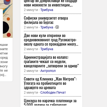
центар во Доброславци ќе создаде
нови можности за инвестиции,
научни истражувања и
2 минути -
Трибуна
високотехнолошко производство
Софиски универзитет отвора
филијала во Бургас
2 минути -
Трибуна
-
Две нови кули откриени во
средновековниот град Русокастро-
околу едната се пронајдени многу
дишни
стрели
чните
2 минути -
Трибуна
етни
Администрацијата во колапс:
граѓаните чекаат со недели,
взони
канцелариите „затворени за одмор“
многу
те не
2 минути -
Антропол
ројот
Совети од Клиника „Жан Митрев“:
Улогата на пробиотиците во
здравјето на цревата
2 минути -
Слободен Печат
Цензура по нарачка: платеници за
5.000 долари ги саботираат