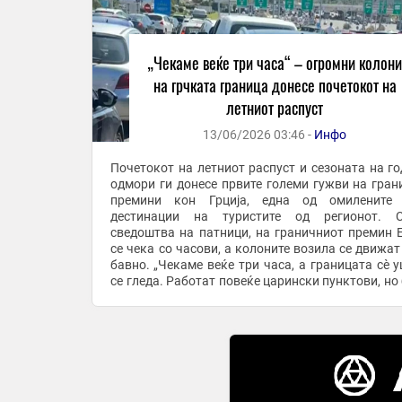
„Чекаме веќе три часа“ – огромни колон
на грчката граница донесе почетокот на
летниот распуст
13/06/2026 03:46 -
Инфо
Почетокот на летниот распуст и сезоната на г
одмори ги донесе првите големи гужви на гран
премини кон Грција, една од омилените 
дестинации на туристите од регионот. С
сведоштва на патници, на граничниот премин 
се чека со часови, а колоните возила се движат
бавно. „Чекаме веќе три часа, а границата сè уште не
се гледа. Работат повеќе царински пунктови, но 
на возила е огромен“, изјавил еден патник од ...