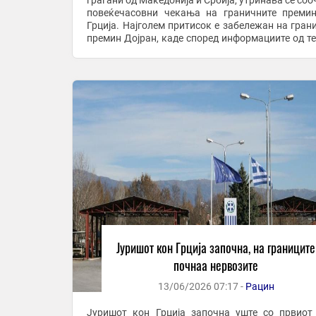
граѓани од Македонија и Србија, утринава се соо
повеќечасовни чекања на граничните преми
Грција. Најголем притисок е забележан на гран
премин Дојран, каде според информациите од те
формирала колона од возила долга ...
Јуришот кон Грција започна, на границите
почнаа нервозите
13/06/2026 07:17 -
Рацин
Јуришот кон Грција започна уште со првиот