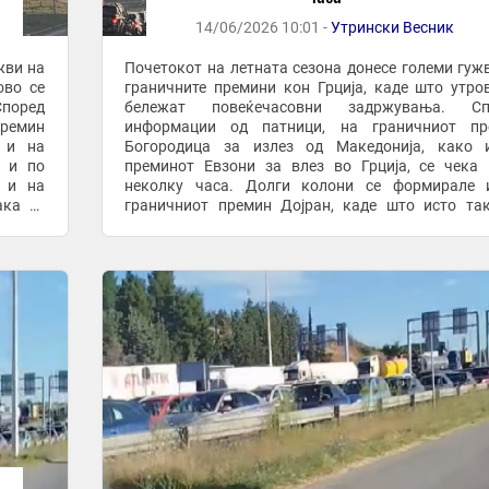
14/06/2026 10:01 -
Утрински Весник
жви на
Почетокот на летната сезона донесе големи гуж
ово се
граничните премини кон Грција, каде што утро
поред
бележат повеќечасовни задржувања. Сп
ремин
информации од патници, на граничниот пр
 и на
Богородица за излез од Македонија, како 
а и по
преминот Евзони за влез во Грција, се чека
 и на
неколку часа. Долги колони се формирале 
ака се
граничниот премин Дојран, каде што исто та
д овие
бележат значителни задржувања. За разлика од
два премини, на ...