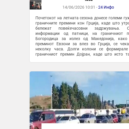
14/06/2026 10:01 -
24 Инфо
Почетокот на летната сезона донесе големи гу
граничните премини кон Грција, каде што утр
бележат повеќечасовни задржувања. С
информации од патници, на граничниот п
Богородица за излез од Македонија, како
преминот Евзони за влез во Грција, се чек
неколку часа. Долги колони се формирале
граничниот премин Дојран, каде што исто т
бележат значителни задржувања. За разлика о
два премини, на ...