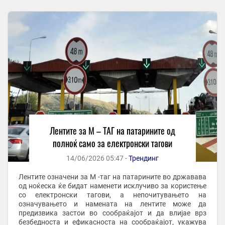
Лентите за М – ТАГ на патарините од
полноќ само за електронски тагови
14/06/2026 05:47 -
Трендинг
Лентите означени за M -таг на патарините во државава
од ноќеска ќе бидат наменети исклучиво за користење
со електронски тагови, а непочитувањето на
означувањето и намената на лентите може да
предизвика застои во сообраќајот и да влијае врз
безбедноста и ефикасноста на сообраќајот, укажува