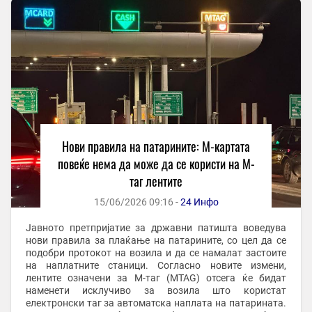
Нови правила на патарините: М-картата
повеќе нема да може да се користи на М-
таг лентите
15/06/2026 09:16 -
24 Инфо
Јавното претпријатие за државни патишта воведува
нови правила за плаќање на патарините, со цел да се
подобри протокот на возила и да се намалат застоите
на наплатните станици. Согласно новите измени,
лентите означени за М-таг (MTAG) отсега ќе бидат
наменети исклучиво за возила што користат
електронски таг за автоматска наплата на патарината.