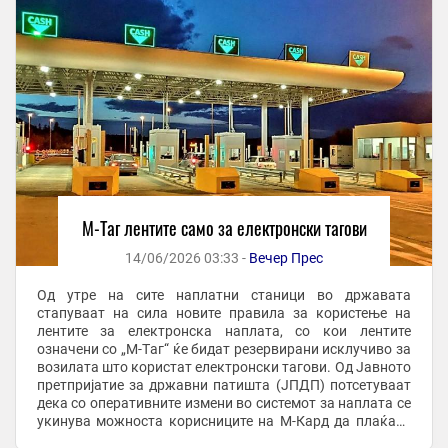
M-Tаг лентите само за електронски тагови
14/06/2026 03:33 -
Вечер Прес
Од утре на сите наплатни станици во државата
стапуваат на сила новите правила за користење на
лентите за електронска наплата, со кои лентите
означени со „M-Tаг“ ќе бидат резервирани исклучиво за
возилата што користат електронски тагови. Од Јавното
претпријатие за државни патишта (ЈПДП) потсетуваат
дека со оперативните измени во системот за наплата се
укинува можноста корисниците на M-Кард да плаќаат
на M-Tаг лентите. Наместо тоа, тие ќе треба ...