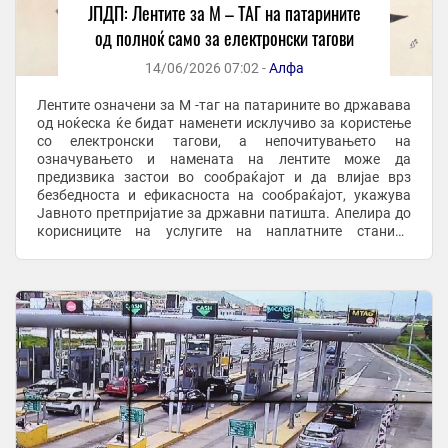
ЈПДП: Лентите за М – ТАГ на патарините
од полноќ само за електронски тагови
14/06/2026 07:02 -
Алфа
Лентите означени за M -таг на патарините во државава
од ноќеска ќе бидат наменети исклучиво за користење
со електронски тагови, а непочитувањето на
означувањето и намената на лентите може да
предизвика застои во сообраќајот и да влијае врз
безбедноста и ефикасноста на сообраќајот, укажува
Јавното претпријатие за државни патишта. Апелира до
корисниците на услугите на наплатните станици
повнимателно да ги следат информативните
електронски табли ...