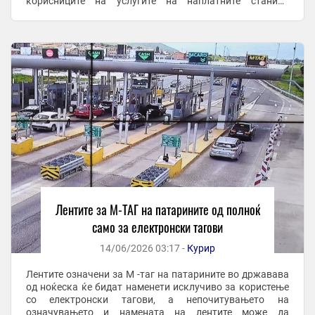
корисниците на услугите на наплатните станици
повнимателно да ги следат информативните
електронски ...
Лентите за М-ТАГ на патарините од полноќ
само за електронски тагови
14/06/2026 03:17 -
Курир
Лентите означени за M -таг на патарините во државава
од ноќеска ќе бидат наменети исклучиво за користење
со електронски тагови, а непочитувањето на
означувањето и намената на лентите може да