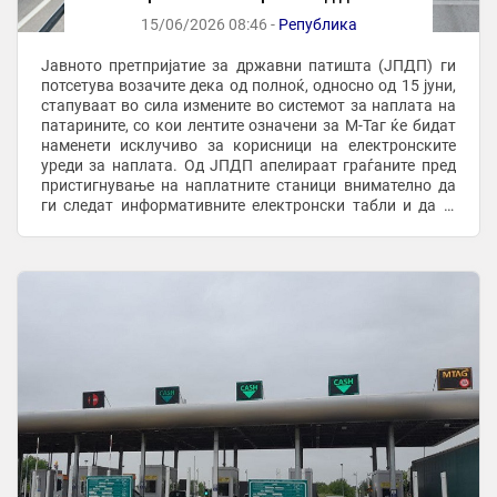
15/06/2026 08:46 -
Република
Јавното претпријатие за државни патишта (ЈПДП) ги
потсетува возачите дека од полноќ, односно од 15 јуни,
стапуваат во сила измените во системот за наплата на
патарините, со кои лентите означени за М-Таг ќе бидат
наменети исклучиво за корисници на електронските
уреди за наплата. Од ЈПДП апелираат граѓаните пред
пристигнување на наплатните станици внимателно да
ги следат информативните електронски табли и да ја
изберат соодветната лента според ...