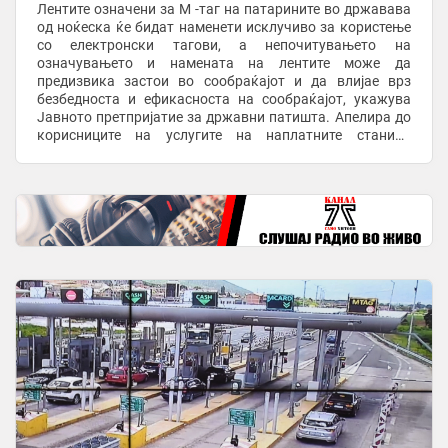
Лентите означени за M -таг на патарините во државава
од ноќеска ќе бидат наменети исклучиво за користење
со електронски тагови, а непочитувањето на
означувањето и намената на лентите може да
предизвика застои во сообраќајот и да влијае врз
безбедноста и ефикасноста на сообраќајот, укажува
Јавното претпријатие за државни патишта. Апелира до
корисниците на услугите на наплатните станици
повнимателно да ги следат информативните
електронски табли ...