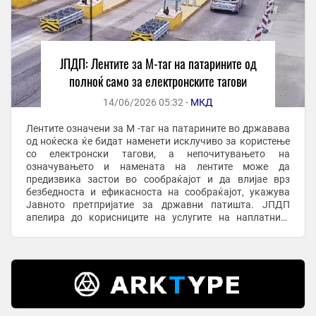
ЈПДП: Лентите за М-таг на патарините од
полноќ само за електронските тагови
14/06/2026 05:32 -
МКД
Лентите означени за M -таг на патарините во државава
од ноќеска ќе бидат наменети исклучиво за користење
со електронски тагови, а непочитувањето на
означувањето и намената на лентите може да
предизвика застои во сообраќајот и да влијае врз
безбедноста и ефикасноста на сообраќајот, укажува
Јавното претпријатие за државни патишта. ЈПДП
апелира до корисниците на услугите на наплатните
станици повнимателно да ги следат информативните
електронски ...