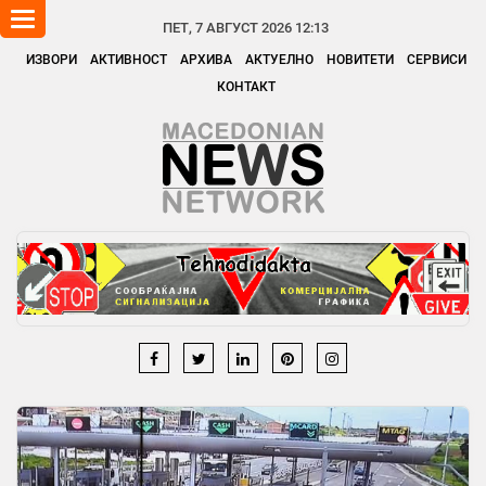
Toggle
ПЕТ, 7 АВГУСТ 2026 12:13
navigation
ИЗВОРИ
АКТИВНОСТ
АРХИВА
АКТУЕЛНО
НОВИТЕТИ
СЕРВИСИ
КОНТАКТ