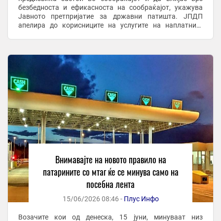
безбедноста и ефикасноста на сообраќајот, укажува
Јавното претпријатие за државни патишта. ЈПДП
апелира до корисниците на услугите на наплатните
станици повнимателно да ги следат информативните ...
Внимавајте на новото правило на
патарините со мтаг ќе се минува само на
посебна лента
15/06/2026 08:46 -
Плус Инфо
Возачите кои од денеска, 15 јуни, минуваат низ