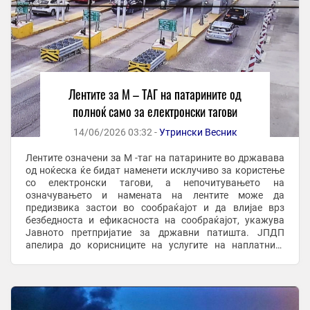
Лентите за М – ТАГ на патарините од
полноќ само за електронски тагови
14/06/2026 03:32 -
Утрински Весник
Лентите означени за M -таг на патарините во државава
од ноќеска ќе бидат наменети исклучиво за користење
со електронски тагови, а непочитувањето на
означувањето и намената на лентите може да
предизвика застои во сообраќајот и да влијае врз
безбедноста и ефикасноста на сообраќајот, укажува
Јавното претпријатие за државни патишта. ЈПДП
апелира до корисниците на услугите на наплатните
станици повнимателно да ги следат информативните
електронски ...