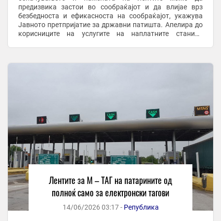
предизвика застои во сообраќајот и да влијае врз
безбедноста и ефикасноста на сообраќајот, укажува
Јавното претпријатие за државни патишта. Апелира до
корисниците на услугите на наплатните станици
повнимателно да ги следат информативните
електронски табли ...
Лентите за М – ТАГ на патарините од
полноќ само за електронски тагови
14/06/2026 03:17 -
Република