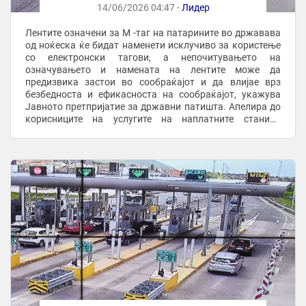
14/06/2026 04:47 -
Лидер
Лентите означени за M -таг на патарините во државава
од ноќеска ќе бидат наменети исклучиво за користење
со електронски тагови, а непочитувањето на
означувањето и намената на лентите може да
предизвика застои во сообраќајот и да влијае врз
безбедноста и ефикасноста на сообраќајот, укажува
Јавното претпријатие за државни патишта. Апелира до
корисниците на услугите на наплатните станици
повнимателно да ги следат информативните
електронски ...