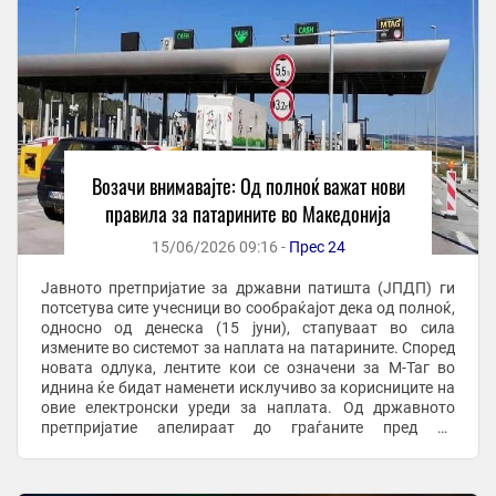
Возачи внимавајте: Од полноќ важат нови
правила за патарините во Македонија
15/06/2026 09:16 -
Прес 24
Јавното претпријатие за државни патишта (ЈПДП) ги
потсетува сите учесници во сообраќајот дека од полноќ,
односно од денеска (15 јуни), стапуваат во сила
измените во системот за наплата на патарините. Според
новата одлука, лентите кои се означени за М-Таг во
иднина ќе бидат наменети исклучиво за корисниците на
овие електронски уреди за наплата. Од државното
претпријатие апелираат до граѓаните пред да
пристигнат на самите наплатни станици ...