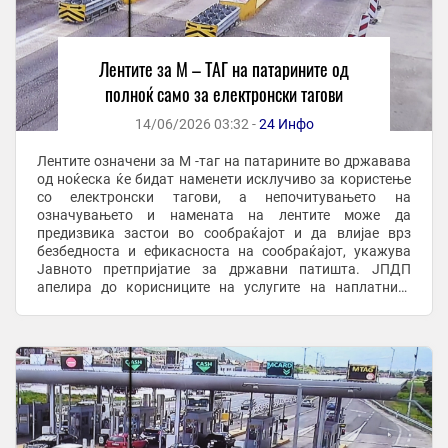
Лентите за М – ТАГ на патарините од
полноќ само за електронски тагови
14/06/2026 03:32 -
24 Инфо
Лентите означени за M -таг на патарините во државава
од ноќеска ќе бидат наменети исклучиво за користење
со електронски тагови, а непочитувањето на
означувањето и намената на лентите може да
предизвика застои во сообраќајот и да влијае врз
безбедноста и ефикасноста на сообраќајот, укажува
Јавното претпријатие за државни патишта. ЈПДП
апелира до корисниците на услугите на наплатните
станици повнимателно да ги следат информативните ...