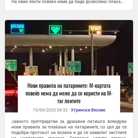
На овие ленти повеќе нема да биде дозволено плаќање
со М-карта (MCard). Возачите кои користат ...
Нови правила на патарините: М-картата
повеќе нема да може да се користи на М-
таг лентите
15/06/2026 09:32 -
Утрински Весник
Јавното претпријатие за државни патишта воведува
нови правила за плаќање на патарините, со цел да се
подобри протокот на возила и да се намалат застоите