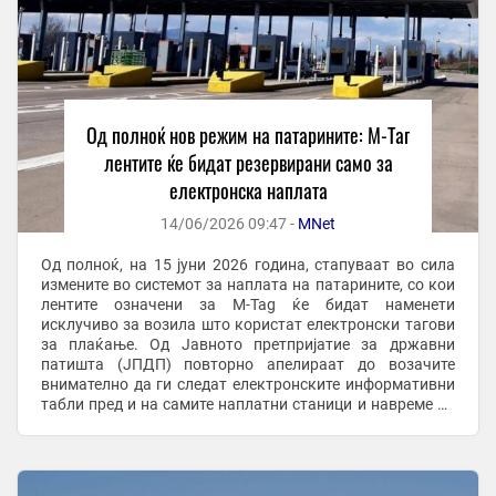
Од полноќ нов режим на патарините: М-Таг
лентите ќе бидат резервирани само за
електронска наплата
14/06/2026 09:47 -
MNet
Од полноќ, на 15 јуни 2026 година, стапуваат во сила
измените во системот за наплата на патарините, со кои
лентите означени за М-Tag ќе бидат наменети
исклучиво за возила што користат електронски тагови
за плаќање. Од Јавното претпријатие за државни
патишта (ЈПДП) повторно апелираат до возачите
внимателно да ги следат електронските информативни
табли пред и на самите наплатни станици и навреме да
ја изберат соодветната лента според начинот на ...