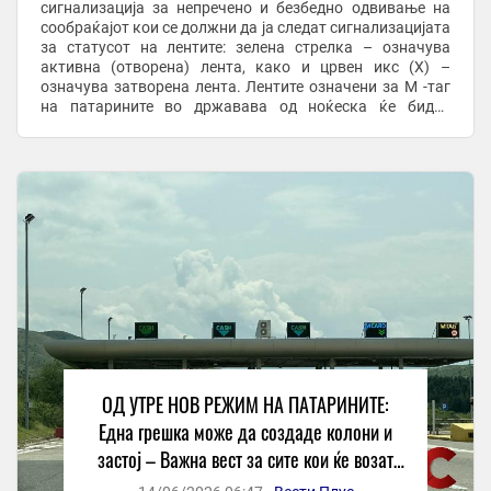
сигнализација за непречено и безбедно одвивање на
сообраќајот кои се должни да ја следат сигнализацијата
за статусот на лентите: зелена стрелка – означува
активна (отворена) лента, како и црвен икс (X) –
означува затворена лента. Лентите означени за M -таг
на патарините во државава од ноќеска ќе бидат
наменети исклучиво за користење со електронски ...
ОД УТРЕ НОВ РЕЖИМ НА ПАТАРИНИТЕ:
Една грешка може да создаде колони и
застој – Важна вест за сите кои ќе возат
преку автопатите!