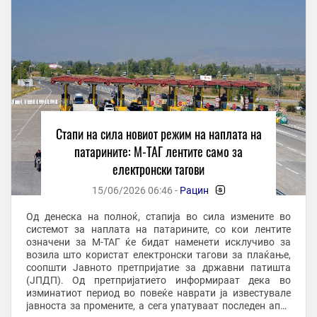
Стапи на сила новиот режим на наплата на
патарините: М-ТАГ лентите само за
електронски тагови
15/06/2026 06:46 -
Рацин
-
Од денеска на полноќ, стапија во сила измените во
системот за наплата на патарините, со кои лентите
означени за М-ТАГ ќе бидат наменети исклучиво за
возила што користат електронски тагови за плаќање,
соопшти Јавното претпријатие за државни патишта
(ЈПДП). Од претпријатието информираат дека во
изминатиот период во повеќе наврати ја известувале
јавноста за промените, а сега упатуваат последен апел