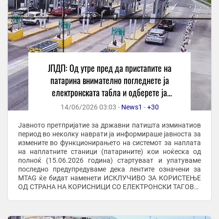
ЈПДП: Од утре пред да пристапите на
патарина внимателно погледнете ја
електронската табла и одберете ја
соодветната лента за наплата
14/06/2026 03:03 -
News1
-
+30
Јавното претпријатие за државни патишта изминатиов
период во неколку наврати ја информираше јавноста за
измените во функционирањето на системот за наплата
на наплатните станици (патарините) кои ноќеска од
полноќ (15.06.2026 година) стартуваат и упатуваме
последно предупредуваме дека лентите означени за
MTAG ќе бидат наменети ИСКЛУЧИВО ЗА КОРИСТЕЊЕ
ОД СТРАНА НА КОРИСНИЦИ СО ЕЛЕКТРОНСКИ ТАГОВИ.
Во таа насока, упатуваме апел до корисниците на ...