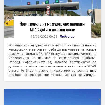
Нови правила на македонските патарини:
МTAG добива посебни ленти
15/06/2026 09:03 -
Либертас
Возачите кои од денеска ќе минуваат низ патарините на
македонските автопати треба да внимаваат на новиот
режим на наплата, бидејќи стапуваат во сила измени во
користењето на лентите за електронско плаќање.
Според информациите од Јавното претпријатие за
државни патишта, лентите означени за системот МTAG
отсега ќе бидат наменети исклучиво за возила што
плаќаат со електронски тагови. Со тоа се укинува
досегашната можност на овие ленти да се ...