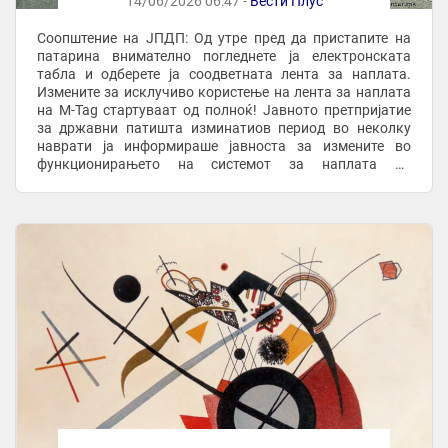
14/06/2026 06:47 -
Вести Плус
Соопштение на ЈПДП: Од утре пред да пристапите на
патарина внимателно погледнете ја електронската
табла и одберете ја соодветната лента за наплата.
Измените за исклучиво користење на лента за наплата
на М-Tag стартуваат од полноќ! Јавното претпријатие
за државни патишта изминатиов период во неколку
наврати ја информираше јавноста за измените во
функционирањето на системот за наплата на
наплатните станици (патарините) кои ноќеска од
полноќ ...