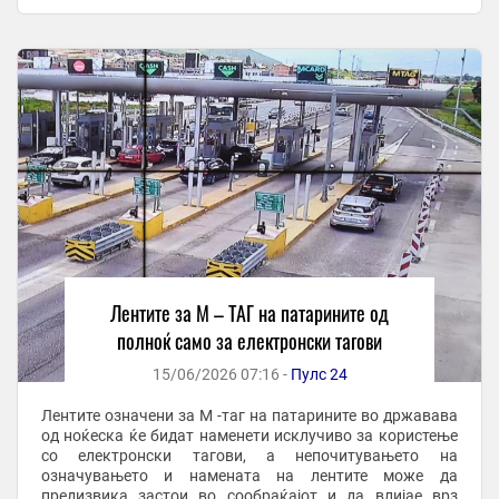
до возачите внимателно да ги следат ...
Лентите за М – ТАГ на патарините од
полноќ само за електронски тагови
15/06/2026 07:16 -
Пулс 24
Лентите означени за M -таг на патарините во државава
од ноќеска ќе бидат наменети исклучиво за користење
со електронски тагови, а непочитувањето на
означувањето и намената на лентите може да
предизвика застои во сообраќајот и да влијае врз