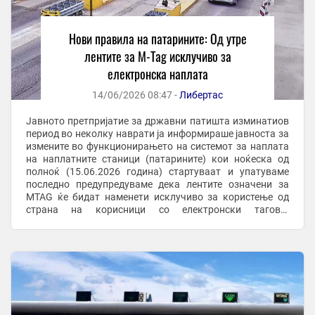
Нови правила на патарините: Од утре
лентите за M-Tag исклучиво за
електронска наплата
14/06/2026 08:47 -
Либертас
Јавното претпријатие за државни патишта изминатиов
период во неколку наврати ја информираше јавноста за
измените во функционирањето на системот за наплата
на наплатните станици (патарините) кои ноќеска од
полноќ (15.06.2026 година) стартуваат и упатуваме
последно предупредуваме дека лентите означени за
MTAG ќе бидат наменети исклучиво за користење од
страна на корисници со електронски тагови.
„Упатуваме апел до корисниците на услугите на ...