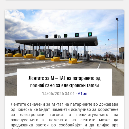
Лентите за М – ТАГ на патарините од
полноќ само за електронски тагови
14/06/2026 04:01 -
А1он
Лентите означени за M -таг на патарините во државава
од ноќеска ќе бидат наменети исклучиво за користење
со електронски тагови, а непочитувањето на
означувањето и намената на лентите може да
предизвика застои во сообраќајот и да влијае врз