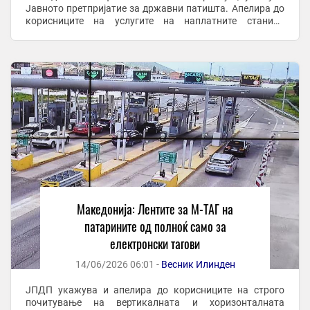
Јавното претпријатие за државни патишта. Апелира до
корисниците на услугите на наплатните станици
повнимателно да ги следат информативните
електронски табли ...
Македонија: Лентите за М-ТАГ на
патарините од полноќ само за
електронски тагови
14/06/2026 06:01 -
Весник Илинден
ЈПДП укажува и апелира до корисниците на строго
почитување на вертикалната и хоризонталната