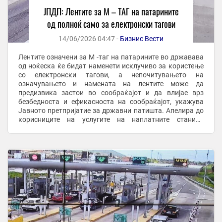
ЈПДП: Лентите за М – ТАГ на патарините
од полноќ само за електронски тагови
14/06/2026 04:47 -
Бизнис Вести
Лентите означени за M -таг на патарините во државава
од ноќеска ќе бидат наменети исклучиво за користење
со електронски тагови, а непочитувањето на
означувањето и намената на лентите може да
предизвика застои во сообраќајот и да влијае врз
безбедноста и ефикасноста на сообраќајот, укажува
Јавното претпријатие за државни патишта. Апелира до
корисниците на услугите на наплатните станици
повнимателно да ги следат информативните
електронски ...