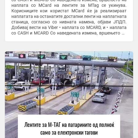
наплата со MCard на лентите за МTag се укинува.
Корисниците кои користат MCard ќе ја реализираат
наплатата на останатите достапни ленти на наплатната
станица, согласно со нивната намена, објави ЈПДП.
Добивај вести на Viber • наплата со MCARD, и • наплата
со CASH и MCARD Со наведената измена, вршењето на
наплата со ...
Лентите за М-ТАГ на патарините од полноќ
само за електронски тагови