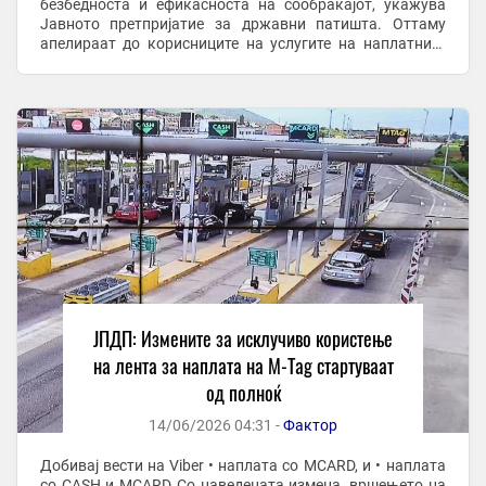
безбедноста и ефикасноста на сообраќајот, укажува
Јавното претпријатие за државни патишта. Оттаму
апелираат до корисниците на услугите на наплатните
станици повнимателно да ги следат информативните ...
ЈПДП: Измените за исклучиво користење
на лента за наплата на М-Tag стартуваат
од полноќ
14/06/2026 04:31 -
Фактор
Добивај вести на Viber • наплата со MCARD, и • наплата
со CASH и MCARD Со наведената измена, вршењето на