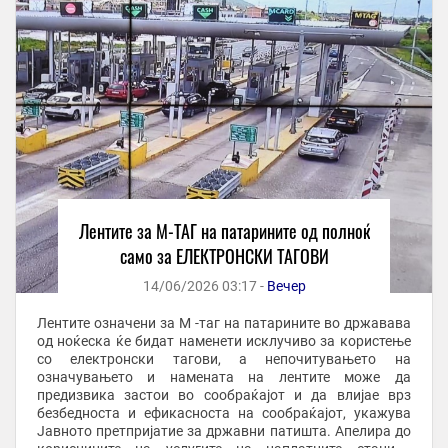
Лентите за М-ТАГ на патарините од полноќ
само за ЕЛЕКТРОНСКИ ТАГОВИ
14/06/2026 03:17 -
Вечер
Лентите означени за M -таг на патарините во државава
од ноќеска ќе бидат наменети исклучиво за користење
со електронски тагови, а непочитувањето на
означувањето и намената на лентите може да
предизвика застои во сообраќајот и да влијае врз
безбедноста и ефикасноста на сообраќајот, укажува
Јавното претпријатие за државни патишта. Апелира до