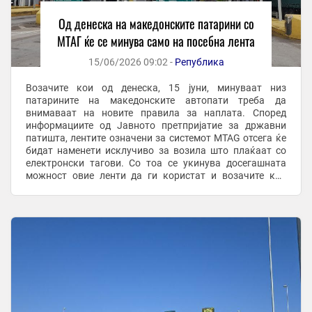
Од денеска на македонските патарини со
МТАГ ќе се минува само на посебна лента
15/06/2026 09:02 -
Република
Возачите кои од денеска, 15 јуни, минуваат низ
патарините на македонските автопати треба да
внимаваат на новите правила за наплата. Според
информациите од Јавното претпријатие за државни
патишта, лентите означени за системот МTAG отсега ќе
бидат наменети исклучиво за возила што плаќаат со
електронски тагови. Со тоа се укинува досегашната
можност овие ленти да ги користат и возачите кои
плаќаат со МCard картички. Тоа значи дека
корисниците на ...