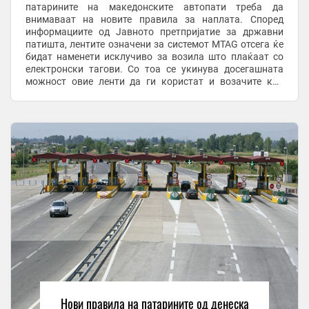
патарините на македонските автопати треба да
внимаваат на новите правила за наплата. Според
информациите од Јавното претпријатие за државни
патишта, лентите означени за системот МTAG отсега ќе
бидат наменети исклучиво за возила што плаќаат со
електронски тагови. Со тоа се укинува досегашната
можност овие ленти да ги користат и возачите кои
плаќаат со МCard картички. Тоа значи дека
корисниците на ...
Нови правила на патарините од денеска