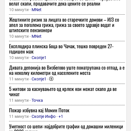
велат скапи, продавачите дека цените се реални
10 минути -
MNet
Жештините ризик за лицата во старечките домови – ИЈЗ со
апел за поголема грижа, грижа за своето здравје водат и
штипските пензионери
10 минути -
MNet
Експлодира плинска боца во Чачак, тешко повреден 27-
годишен маж
10 минути -
Скопје1
Дивата депонија во Визбегово уште понатрупана со отпад, а е
на неколку километри од населените места
11 минути -
Скопје1
-
5 митови за каснувањето од крлеж кои можат скапо да ве
чинат
11 минути -
Точка
Пожар избувна кај Момин Поток
11 минути -
Скопје Инфо
-
+1
Уметност со шепи: најдобрите графии од домашни миленици