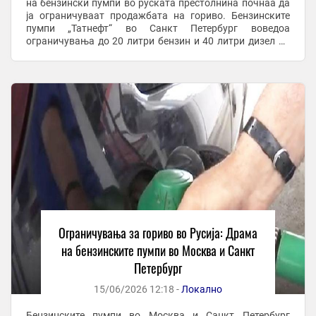
на бензински пумпи во руската престолнина почнаа да
ја ограничуваат продажбата на гориво. Бензинските
пумпи „Татнефт“ во Санкт Петербург воведоа
ограничувања до 20 литри бензин и 40 литри дизел по
лице, додека другите пумпи претходно имаа ...
Ограничувања за гориво во Русија: Драма
на бензинските пумпи во Москва и Санкт
Петербург
15/06/2026 12:18 -
Локално
Бензинските пумпи во Москва и Санкт Петербург