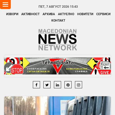
Toggle
ПЕТ, 7 АВГУСТ 2026 15:43
navigation
ИЗВОРИ
АКТИВНОСТ
АРХИВА
АКТУЕЛНО
НОВИТЕТИ
СЕРВИСИ
КОНТАКТ