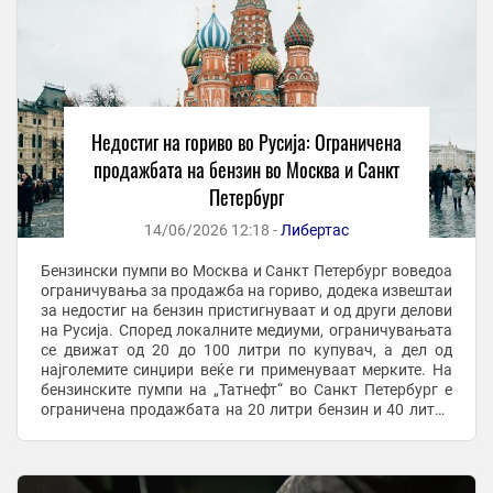
Недостиг на гориво во Русија: Ограничена
продажбата на бензин во Москва и Санкт
Петербург
14/06/2026 12:18 -
Либертас
Бензински пумпи во Москва и Санкт Петербург воведоа
ограничувања за продажба на гориво, додека извештаи
за недостиг на бензин пристигнуваат и од други делови
на Русија. Според локалните медиуми, ограничувањата
се движат од 20 до 100 литри по купувач, а дел од
најголемите синџири веќе ги применуваат мерките. На
бензинските пумпи на „Татнефт“ во Санкт Петербург е
ограничена продажбата на 20 литри бензин и 40 литри
дизел по лице. На други ...