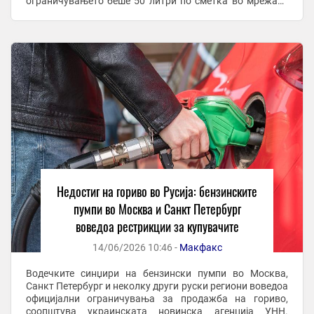
ограничувањето беше 50 литри по сметка во мрежата
„Киришијавтосервис“, која работи заедно со
рафинеријата за нафта ...
Недостиг на гориво во Русија: бензинските
пумпи во Москва и Санкт Петербург
воведоа рестрикции за купувачите
14/06/2026 10:46 -
Макфакс
Водечките синџири на бензински пумпи во Москва,
Санкт Петербург и неколку други руски региони воведоа
официјални ограничувања за продажба на гориво,
соопштува украинската новинска агенција УНН.