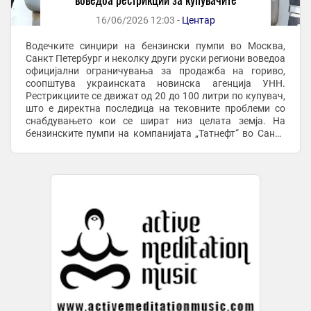
16/06/2026 12:03 -
Центар
Водечките синџири на бензински пумпи во Москва,
Санкт Петербург и неколку други руски региони воведоа
официјални ограничувања за продажба на гориво,
соопштува украинската новинска агенција УНН.
Рестрикциите се движат од 20 до 100 литри по купувач,
што е директна последица на тековните проблеми со
снабдувањето кои се шират низ целата земја. На
бензинските пумпи на компанијата „Татнефт“ во Санкт
Петербург веќе се воведени лимити од максимум 20 ...