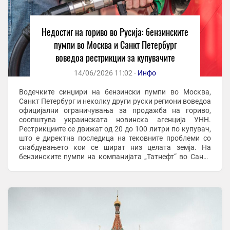
Недостиг на гориво во Русија: бензинските
пумпи во Москва и Санкт Петербург
воведоа рестрикции за купувачите
14/06/2026 11:02 -
Инфо
Водечките синџири на бензински пумпи во Москва,
Санкт Петербург и неколку други руски региони воведоа
официјални ограничувања за продажба на гориво,
соопштува украинската новинска агенција УНН.
Рестрикциите се движат од 20 до 100 литри по купувач,
што е директна последица на тековните проблеми со
снабдувањето кои се шират низ целата земја. На
бензинските пумпи на компанијата „Татнефт“ во Санкт
Петербург веќе се воведени лимити од максимум 20 ...