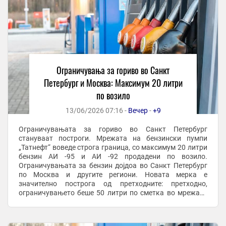
Ограничувања за гориво во Санкт
Петербург и Москва: Максимум 20 литри
по возило
13/06/2026 07:16 -
Вечер
-
+9
Ограничувањата за гориво во Санкт Петербург
стануваат построги. Мрежата на бензински пумпи
„Татнефт“ воведе строга граница, со максимум 20 литри
бензин АИ -95 и АИ -92 продадени по возило.
Ограничувањата за бензин дојдоа во Санкт Петербург
по Москва и другите региони. Новата мерка е
значително построга од претходните: претходно,
ограничувањето беше 50 литри по сметка во мрежата
„Киришијавтосервис“, која работи заедно со
рафинеријата за нафта ...