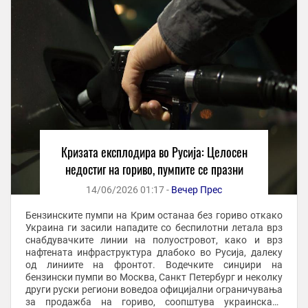
Кризата експлодира во Русија: Целосен
недостиг на гориво, пумпите се празни
14/06/2026 01:17 -
Вечер Прес
Бензинските пумпи на Крим останаа без гориво откако
Украина ги засили нападите со беспилотни летала врз
снабдувачките линии на полуостровот, како и врз
нафтената инфраструктура длабоко во Русија, далеку
од линиите на фронтот. Водечките синџири на
бензински пумпи во Москва, Санкт Петербург и неколку
други руски региони воведоа официјални ограничувања
за продажба на гориво, соопштува украинската