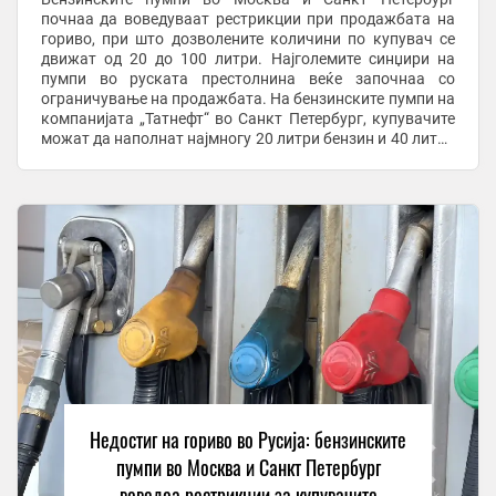
почнаа да воведуваат рестрикции при продажбата на
гориво, при што дозволените количини по купувач се
движат од 20 до 100 литри. Најголемите синџири на
пумпи во руската престолнина веќе започнаа со
ограничување на продажбата. На бензинските пумпи на
компанијата „Татнефт“ во Санкт Петербург, купувачите
можат да наполнат најмногу 20 литри бензин и 40 литри
дизел по лице, додека на одредени други ...
Недостиг на гориво во Русија: бензинските
пумпи во Москва и Санкт Петербург
воведоа рестрикции за купувачите