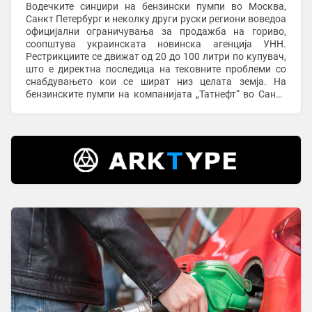
Водечките синџири на бензински пумпи во Москва,
Санкт Петербург и неколку други руски региони воведоа
официјални ограничувања за продажба на гориво,
соопштува украинската новинска агенција УНН.
Рестрикциите се движат од 20 до 100 литри по купувач,
што е директна последица на тековните проблеми со
снабдувањето кои се шират низ целата земја. На
бензинските пумпи на компанијата „Татнефт“ во Санкт
Петербург веќе се воведени лимити од максимум 20 ...