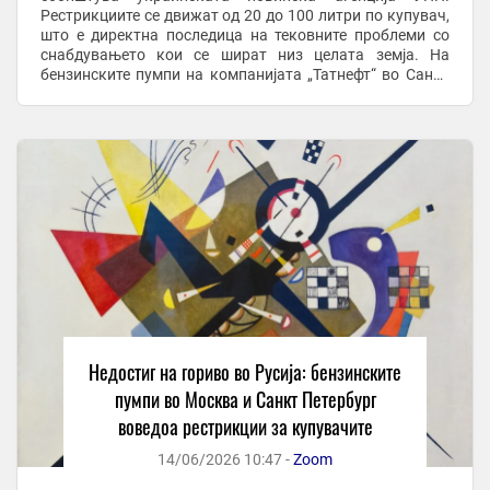
Рестрикциите се движат од 20 до 100 литри по купувач,
што е директна последица на тековните проблеми со
снабдувањето кои се шират низ целата земја. На
бензинските пумпи на компанијата „Татнефт“ во Санкт
Петербург веќе се воведени лимити од максимум 20 ...
Недостиг на гориво во Русија: бензинските
пумпи во Москва и Санкт Петербург
воведоа рестрикции за купувачите
14/06/2026 10:47 -
Zoom