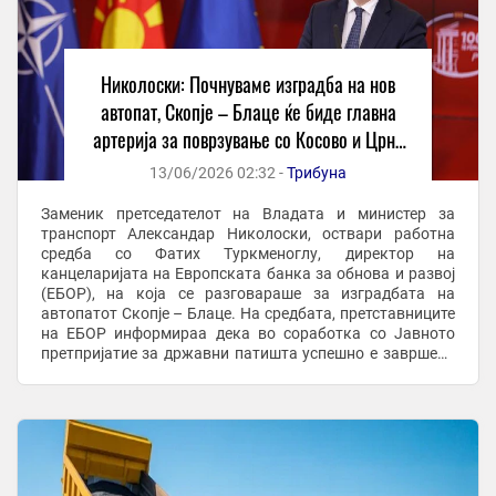
Николоски: Почнуваме изградба на нов
автопат, Скопје – Блаце ќе биде главна
артерија за поврзување со Косово и Црна
Гора
13/06/2026 02:32 -
Трибуна
Заменик претседателот на Владата и министер за
транспорт Александар Николоски, оствари работна
средба со Фатих Туркменоглу, директор на
канцеларијата на Европската банка за обнова и развој
(ЕБОР), на која се разговараше за изградбата на
автопатот Скопје – Блаце. На средбата, претставниците
на ЕБОР информираа дека во соработка со Јавното
претпријатие за државни патишта успешно е завршена
постапката за избор на Изведувач. Изведувачот на ...