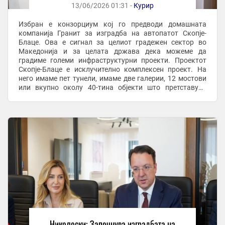
градиме
13/06/2026 01:31 -
Курир
Избран е конзорциум кој го предводи домашната
компанија Гранит за изградба на автопатот Скопје-
Блаце. Ова е сигнал за целиот градежен сектор во
Македонија и за целата држава дека можеме да
градиме големи инфраструктурни проекти. Проектот
Скопје-Блаце е исклучително комплексен проект. На
него имаме пет тунели, имаме две галерии, 12 мостови
или вкупно околу 40-тина објекти што претставува
голем инженерски потфат. Очекувам да го изградиме за
три ...
Николоски: Започнува изградбата на