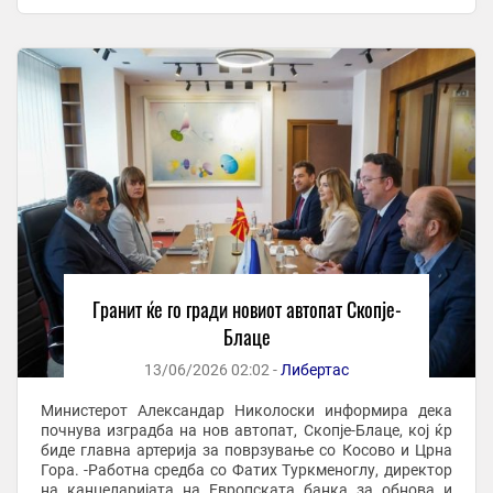
постапката за избор на Изведувач. Изведувачот ...
Гранит ќе го гради новиот автопат Скопје-
Блаце
13/06/2026 02:02 -
Либертас
Министерот Александар Николоски информира дека
почнува изградба на нов автопат, Скопје-Блаце, кој ќр
биде главна артерија за поврзување со Косово и Црна
Гора. -Работна средба со Фатих Туркменоглу, директор
на канцеларијата на Европската банка за обнова и