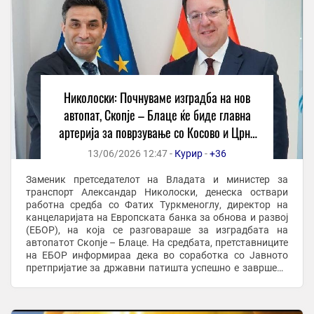
Николоски: Почнуваме изградба на нов
автопат, Скопје – Блаце ќе биде главна
артерија за поврзување со Косово и Црна
Гора
13/06/2026 12:47 -
Курир
-
+36
Заменик претседателот на Владата и министер за
транспорт Александар Николоски, денеска оствари
работна средба со Фатих Туркменоглу, директор на
канцеларијата на Европската банка за обнова и развој
(ЕБОР), на која се разговараше за изградбата на
автопатот Скопје – Блаце. На средбата, претставниците
на ЕБОР информираа дека во соработка со Јавното
претпријатие за државни патишта успешно е завршена
постапката за избор на Изведувач. Изведувачот на ...