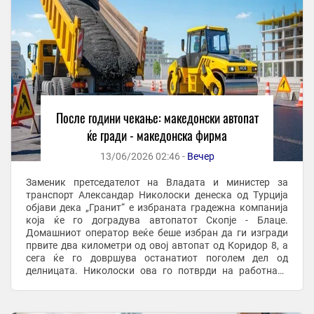
После години чекање: македонски автопат
ќе гради - македонска фирма
13/06/2026 02:46 -
Вечер
Заменик претседателот на Владата и министер за
транспорт Александар Николоски денеска од Турција
објави дека „Гранит“ е избраната градежна компанија
која ќе го доградува автопатот Скопје - Блаце.
Домашниот оператор веќе беше избран да ги изгради
првите два километри од овој автопат од Коридор 8, а
сега ќе го довршува останатиот поголем дел од
делницата. Николоски ова го потврди на работната
средба со Фатих Туркменоглу, директор на ...