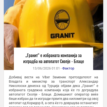
„Гранит“ е избраната компанија за
изградба на автопатот Скопје - Блаце
13/06/2026 01:01 -
Фактор
Добивај вести на Viber Заменик претседателот на
Владата и министер за транспорт Александар
Николоски денеска од Турција објави дека „Гранит“ е
избраната градежна компанија која ќе го доградува
автопатот Скопје - Блаце. Домашниот оператор веќе
беше избран да ги изгради првите два километри од овој
автопат од Коридор 8, а сега ќе го довршува останатиот