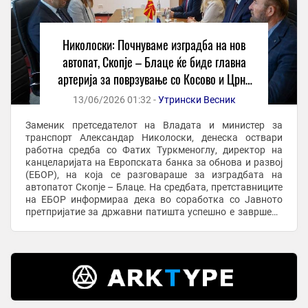
Николоски: Почнуваме изградба на нов
автопат, Скопје – Блаце ќе биде главна
артерија за поврзување со Косово и Црна
Гора
13/06/2026 01:32 -
Утрински Весник
Заменик претседателот на Владата и министер за
транспорт Александар Николоски, денеска оствари
работна средба со Фатих Туркменоглу, директор на
канцеларијата на Европската банка за обнова и развој
(ЕБОР), на која се разговараше за изградбата на
автопатот Скопје – Блаце. На средбата, претставниците
на ЕБОР информираа дека во соработка со Јавното
претпријатие за државни патишта успешно е завршена
постапката за избор на Изведувач. Изведувачот на ...