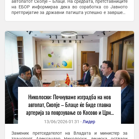
автопатот Скопје – Блаце. На средбата, претставниците
на ЕБОР информираа дека во соработка со Јавното
претпријатие за државни патишта успешно е завршена
постапката за избор на Изведувач. ...
Николоски: Почнуваме изградба на нов
автопат, Скопје – Блаце ќе биде главна
артерија за поврзување со Косово и Црна
Гора
13/06/2026 01:31 -
Лидер
Заменик претседателот на Владата и министер за
транспорт Александар Николоски, денеска оствари