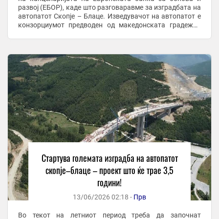
развој (ЕБОР), каде што разговаравме за изградбата на
автопатот Скопје – Блаце. Изведувачот на автопатот е
конзорциумот предводен од македонската градежна
компанија Гранит. После подолг ...
Стартува големата изградба на автопатот
скопје–блаце – проект што ќе трае 3,5
години!
13/06/2026 02:18 -
Прв
Во текот на летниот период треба да започнат