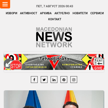
Toggle
ПЕТ, 7 АВГУСТ 2026 00:43
navigation
ИЗВОРИ
АКТИВНОСТ
АРХИВА
АКТУЕЛНО
НОВИТЕТИ
СЕРВИСИ
КОНТАКТ