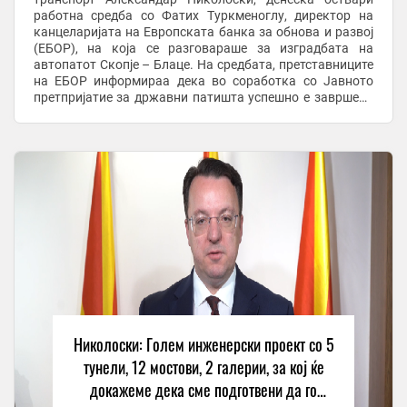
работна средба со Фатих Туркменоглу, директор на
канцеларијата на Европската банка за обнова и развој
(ЕБОР), на која се разговараше за изградбата на
автопатот Скопје – Блаце. На средбата, претставниците
на ЕБОР информираа дека во соработка со Јавното
претпријатие за државни патишта успешно е завршена
постапката за избор на Изведувач. Изведувачот ...
Николоски: Голем инженерски проект со 5
тунели, 12 мостови, 2 галерии, за кој ќе
докажеме дека сме подготвени да го