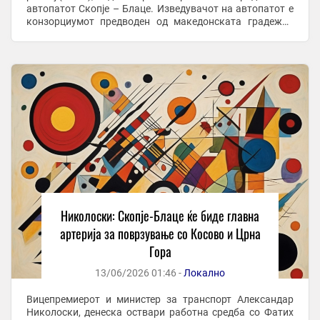
автопатот Скопје – Блаце. Изведувачот на автопатот е
конзорциумот предводен од македонската градежна
компанија Гранит. После подолг ...
Николоски: Скопје-Блаце ќе биде главна
артерија за поврзување со Косово и Црна
Гора
13/06/2026 01:46 -
Локално
Вицепремиерот и министер за транспорт Александар
Николоски, денеска оствари работна средба со Фатих