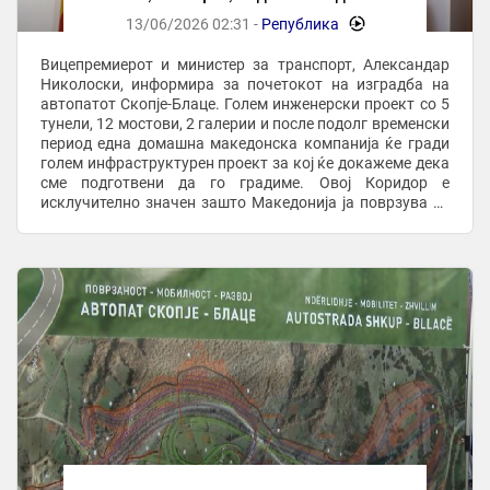
подготвени да го градиме
13/06/2026 02:31 -
Република
-
Вицепремиерот и министер за транспорт, Александар
Николоски, информира за почетокот на изградба на
автопатот Скопје-Блаце. Голем инженерски проект со 5
тунели, 12 мостови, 2 галерии и после подолг временски
период една домашна македонска компанија ќе гради
голем инфраструктурен проект за кој ќе докажеме дека
сме подготвени да го градиме. Овој Коридор е
исклучително значен зашто Македонија ја поврзува со
Косово и со Црна Гора, на дневна основа ...