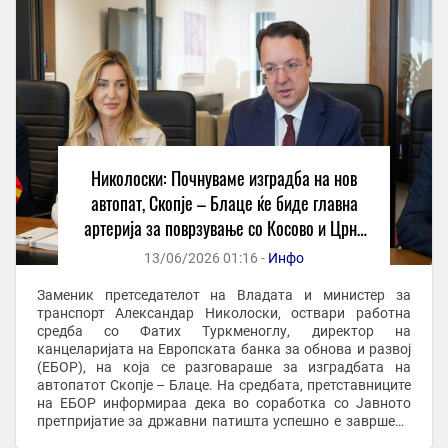
Николоски: Почнуваме изградба на нов
автопат, Скопје – Блаце ќе биде главна
артерија за поврзување со Косово и Црна
Гора
13/06/2026 01:16 -
Инфо
Заменик претседателот на Владата и министер за
транспорт Александар Николоски, оствари работна
средба со Фатих Туркменоглу, директор на
канцеларијата на Европската банка за обнова и развој
(ЕБОР), на која се разговараше за изградбата на
автопатот Скопје – Блаце. На средбата, претставниците
на ЕБОР информираа дека во соработка со Јавното
претпријатие за државни патишта успешно е завршена
постапката за избор на Изведувач. Изведувачот на ...