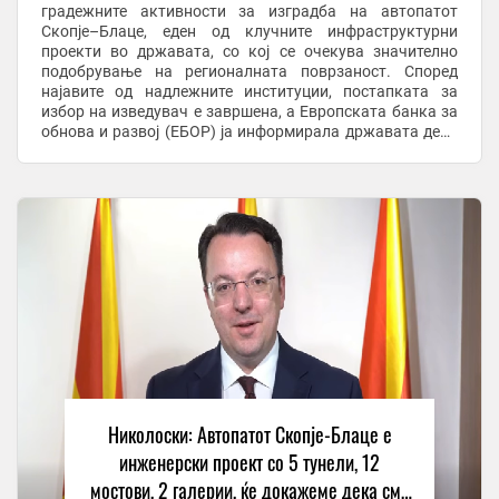
градежните активности за изградба на автопатот
Скопје–Блаце, еден од клучните инфраструктурни
проекти во државата, со кој се очекува значително
подобрување на регионалната поврзаност. Според
најавите од надлежните институции, постапката за
избор на изведувач е завршена, а Европската банка за
обнова и развој (ЕБОР) ја информирала државата дека
работите ќе ги изведува конзорциум предводен од ...
Николоски: Автопатот Скопје-Блаце е
инженерски проект со 5 тунели, 12
мостови, 2 галерии, ќе докажеме дека сме