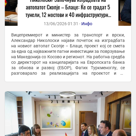
автопатот Скопје – Блаце: Ќе се градат 5
тунели, 12 мостови и 40 инфраструктурни
објекти
13/06/2026 01:31 -
Инфо
Вицепремиерот и министер за транспорт и врски,
Александар Николоски најави почеток на изградбата
на новиот автопат Скопје – Блаце, проект кој се смета
за една од најважните патни инвестиции за поврзување
на Македонија со Косово и регионот. На работна средба
со директорот на канцеларијата на Европската банка
за обнова и развој (ЕБОР), Фатих Туркменоглу, се
разговарало за реализацијата на проектот и за
следните чекори во изградбата на ...