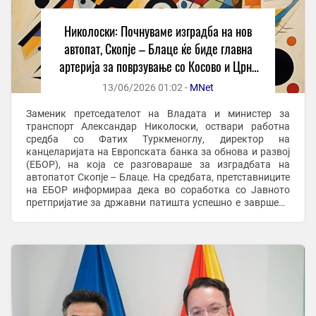
Николоски: Почнуваме изградба на нов
автопат, Скопје – Блаце ќе биде главна
артерија за поврзување со Косово и Црна
Гора
13/06/2026 01:02 -
MNet
Заменик претседателот на Владата и министер за
транспорт Александар Николоски, оствари работна
средба со Фатих Туркменоглу, директор на
канцеларијата на Европската банка за обнова и развој
(ЕБОР), на која се разговараше за изградбата на
автопатот Скопје – Блаце. На средбата, претставниците
на ЕБОР информираа дека во соработка со Јавното
претпријатие за државни патишта успешно е завршена
постапката за избор на Изведувач. Изведувачот на ...