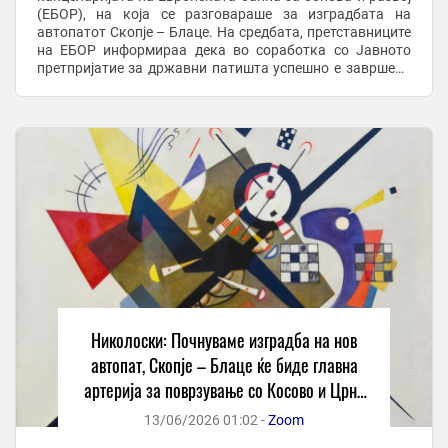
(ЕБОР), на која се разговараше за изградбата на
автопатот Скопје – Блаце. На средбата, претставниците
на ЕБОР информираа дека во соработка со Јавното
претпријатие за државни патишта успешно е завршена
постапката за избор на Изведувач. Изведувачот на ...
Николоски: Почнуваме изградба на нов
автопат, Скопје – Блаце ќе биде главна
артерија за поврзување со Косово и Црна
Гора
13/06/2026 01:02 -
Zoom