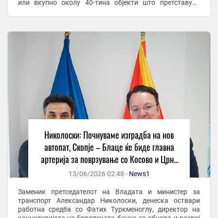
или вкупно околу 40-тина објекти што претставува
голем инженерски потфат. Очекувам да го изградиме за
три ...
Николоски: Почнуваме изградба на нов
автопат, Скопје – Блаце ќе биде главна
артерија за поврзување со Косово и Црна
Гора
13/06/2026 02:48 -
News1
Заменик претседателот на Владата и министер за
транспорт Александар Николоски, денеска оствари
работна средба со Фатих Туркменоглу, директор на