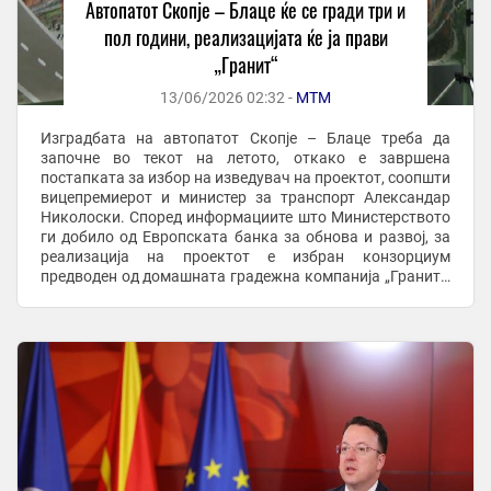
Автопатот Скопје – Блаце ќе се гради три и
пол години, реализацијата ќе ја прави
„Гранит“
13/06/2026 02:32 -
МТМ
Изградбата на автопатот Скопје – Блаце треба да
започне во текот на летото, откако е завршена
постапката за избор на изведувач на проектот, соопшти
вицепремиерот и министер за транспорт Александар
Николоски. Според информациите што Министерството
ги добило од Европската банка за обнова и развој, за
реализација на проектот е избран конзорциум
предводен од домашната градежна компанија „Гранит“.
Николоски оцени дека изборот на македонска ...