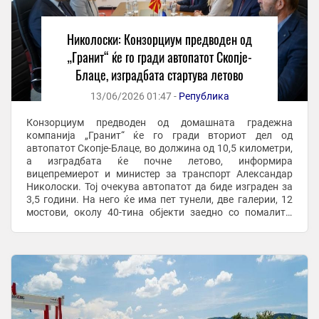
Николоски: Конзорциум предводен од
„Гранит“ ќе го гради автопатот Скопје-
Блаце, изградбата стартува летово
13/06/2026 01:47 -
Република
Конзорциум предводен од домашната градежна
компанија „Гранит“ ќе го гради вториот дел од
автопатот Скопје-Блаце, во должина од 10,5 километри,
а изградбата ќе почне летово, информира
вицепремиерот и министер за транспорт Александар
Николоски. Тој очекува автопатот да биде изграден за
3,5 години. На него ќе има пет тунели, две галерии, 12
мостови, околу 40-тина објекти заедно со помалите.
Според Николоски, изборот на „Гранит“ за изведувач, е
...