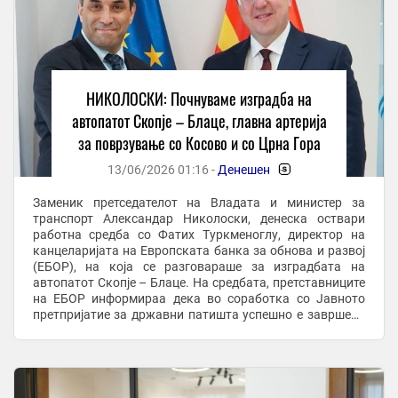
НИКОЛОСКИ: Почнуваме изградба на
автопатот Скопје – Блаце, главна артерија
за поврзување со Косово и со Црна Гора
13/06/2026 01:16 -
Денешен
-
Заменик претседателот на Владата и министер за
транспорт Александар Николоски, денеска оствари
работна средба со Фатих Туркменоглу, директор на
канцеларијата на Европската банка за обнова и развој
(ЕБОР), на која се разговараше за изградбата на
автопатот Скопје – Блаце. На средбата, претставниците
на ЕБОР информираа дека во соработка со Јавното
претпријатие за државни патишта успешно е завршена
постапката за избор на Изведувач. Изведувачот на ...