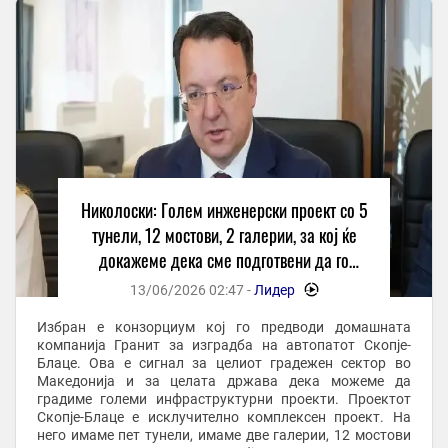
Николоски: Голем инженерски проект со 5
тунели, 12 мостови, 2 галерии, за кој ќе
докажеме дека сме подготвени да го
градиме
13/06/2026 02:47 -
Лидер
-
Избран е конзорциум кој го предводи домашната
компанија Гранит за изградба на автопатот Скопје-
Блаце. Ова е сигнал за целиот градежен сектор во
Македонија и за целата држава дека можеме да
градиме големи инфраструктурни проекти. Проектот
Скопје-Блаце е исклучително комплексен проект. На
него имаме пет тунели, имаме две галерии, 12 мостови