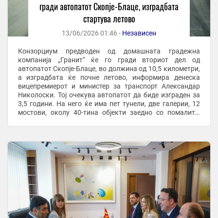
гради автопатот Скопје-Блаце, изградбата
стартува летово
13/06/2026 01:46 -
Независен
Конзорциум предводен од домашната градежна
компанија „Гранит“ ќе го гради вториот дел од
автопатот Скопје-Блаце, во должина од 10,5 километри,
а изградбата ќе почне летово, информира денеска
вицепремиерот и министер за транспорт Александар
Николоски. Тој очекува автопатот да биде изграден за
3,5 години. На него ќе има пет тунели, две галерии, 12
мостови, околу 40-тина објекти заедно со помалите.
Според Николоски, изборот на „Гранит“ за ...