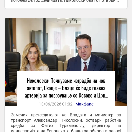
поголем дел од делницата. Николоски ова го потврди на
работната средба со Фатих Туркменоглу, ...
Николоски: Почнуваме изградба на нов
автопат, Скопје – Блаце ќе биде главна
артерија за поврзување со Косово и Црна
Гора
13/06/2026 01:02 -
Макфакс
Заменик претседателот на Владата и министер за
транспорт Александар Николоски, оствари работна
средба со Фатих Туркменоглу, директор на
канцеларијата на Европската банка за обнова и развој