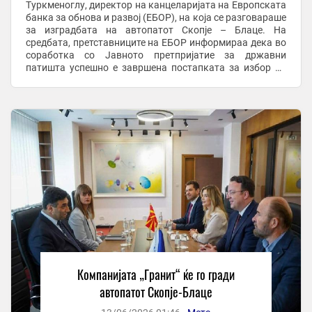
Туркменоглу, директор на канцеларијата на Европската
банка за обнова и развој (ЕБОР), на која се разговараше
за изградбата на автопатот Скопје – Блаце. На
средбата, претставниците на ЕБОР информираа дека во
соработка со Јавното претпријатие за државни
патишта успешно е завршена постапката за избор на
Изведувач. Изведувачот на автопатот е ...
Компанијата „Гранит“ ќе го гради
автопатот Скопје-Блаце