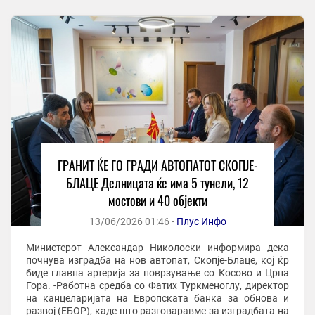
ГРАНИТ ЌЕ ГО ГРАДИ АВТОПАТОТ СКОПЈЕ-
БЛАЦЕ Делницата ќе има 5 тунели, 12
мостови и 40 објекти
13/06/2026 01:46 -
Плус Инфо
Министерот Александар Николоски информира дека
почнува изградба на нов автопат, Скопје-Блаце, кој ќр
биде главна артерија за поврзување со Косово и Црна
Гора. -Работна средба со Фатих Туркменоглу, директор
на канцеларијата на Европската банка за обнова и
развој (ЕБОР), каде што разговаравме за изградбата на