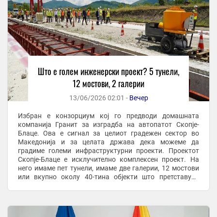
Што е голем инженерски проект? 5 тунели,
12 мостови, 2 галерии
13/06/2026 02:01 -
Вечер
Избран е конзорциум кој го предводи домашната
компанија Гранит за изградба на автопатот Скопје-
Блаце. Ова е сигнал за целиот градежен сектор во
Македонија и за целата држава дека можеме да
градиме големи инфраструктурни проекти. Проектот
Скопје-Блаце е исклучително комплексен проект. На
него имаме пет тунели, имаме две галерии, 12 мостови
или вкупно околу 40-тина објекти што претставува
голем инженерски потфат. Очекувам да го изградиме за
три ...