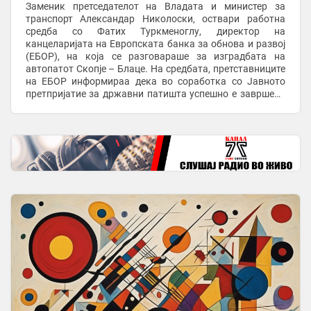
Заменик претседателот на Владата и министер за
транспорт Александар Николоски, оствари работна
средба со Фатих Туркменоглу, директор на
канцеларијата на Европската банка за обнова и развој
(ЕБОР), на која се разговараше за изградбата на
автопатот Скопје – Блаце. На средбата, претставниците
на ЕБОР информираа дека во соработка со Јавното
претпријатие за државни патишта успешно е завршена
постапката за избор на Изведувач. Изведувачот на ...