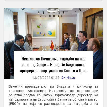
Николоски: Почнуваме изградба на нов
автопат, Скопје – Блаце ќе биде главна
артерија за поврзување со Косово и Црна
Гора
13/06/2026 01:17 -
24 Инфо
Заменик претседателот на Владата и министер за
транспорт Александар Николоски, денеска оствари
работна средба со Фатих Туркменоглу, директор на
канцеларијата на Европската банка за обнова и развој
(ЕБОР), на која се разговараше за изградбата на