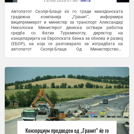
13/06/2026 01:46 -
Мета
Автопатот Скопје-Блаце ќе го гради македонската
градежна компанија „Гранит“, информира
вицепремиерот и министер за транспорт Александар
Николоски. Министерот денеска оствари работна
средба со Фатих Туркменоглу, директор на
канцеларијата на Европската банка за обнова и развој
(ЕБОР), на која се разговарало за изградбата на
автопатот Скопје-Блаце. Од Министерството
информираат дека на средбата, претставниците на
ЕБОР информираа дека во ...
Конзорциум предводен од „Гранит“ ќе го