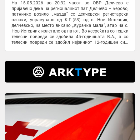
На 15.05.2026 во 20:32 часот во ОВР Делчево е
пријавено дека на регионалниот пат Делчево – Берово,
патничко возило „мазда“ со делчевски регистарски
ознаки, управувано од К.Г.(53) од с. Нов Истевник,
делчевско, на место викано „Курачка мала“, атар на с.
Нов Истевник излетало од патот. Во несреќата со тешки
телесни повреди се здобила 45-годишната В.А., а со
телесни повреди се здобил нејзиниот 12-годишен син,
двајцата од Делчево. -Со повреди се ...