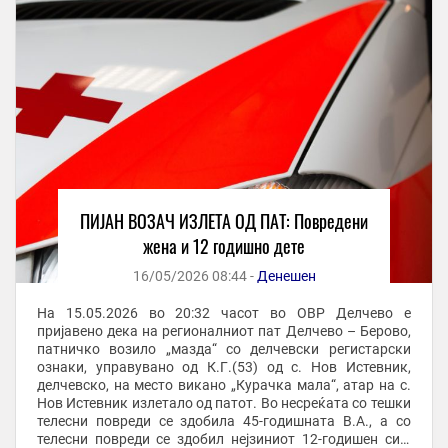
ПИЈАН ВОЗАЧ ИЗЛЕТА ОД ПАТ: Повредени
жена и 12 годишно дете
16/05/2026 08:44 -
Денешен
На 15.05.2026 во 20:32 часот во ОВР Делчево е
пријавено дека на регионалниот пат Делчево – Берово,
патничко возило „мазда“ со делчевски регистарски
ознаки, управувано од К.Г.(53) од с. Нов Истевник,
делчевско, на место викано „Курачка мала“, атар на с.
Нов Истевник излетало од патот. Во несреќата со тешки
телесни повреди се здобила 45-годишната В.А., а со
телесни повреди се здобил нејзиниот 12-годишен син,