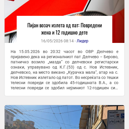
Пијан возач излета од пат: Повредени
жена и 12 годишно дете
16/05/2026 08:14 -
Лидер
На 15.05.2026 во 20:32 часот во ОВР Делчево е
пријавено дека на регионалниот пат Делчево – Берово,
патничко возило „мазда“ со делчевски регистарски
ознаки, управувано од К.Г.(53) од с. Нов Истевник,
делчевско, на место викано „Курачка мала“, атар на с.
Нов Истевник излетало од патот. Во несреќата со тешки
телесни повреди се здобила 45-годишната В.А., а со
телесни повреди се здобил нејзиниот 12-годишен син,
двајцата од Делчево. -Со повреди се ...