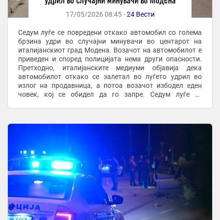
17/05/2026 08:45 -
24 Вести
Седум луѓе се повредени откако автомобил со голема
брзина удри во случајни минувачи во центарот на
италијанскиот град Модена. Возачот на автомобилот е
приведен и според полицијата нема други опасности.
Претходно, италијанските медиуми објавија дека
автомобилот откако се залетал во луѓето удрил во
излог на продавница, а потоа возачот избодел еден
човек, кој се обидел да го запре. Седум луѓе се
повредени откако автомобил со голема брзина удри ...