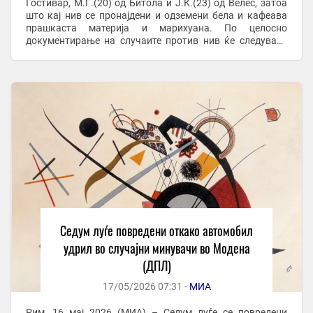
Гостивар, М.Г.(20) од Битола и Ј.К.(23) од Велес, затоа
што кај нив се пронајдени и одземени бела и кафеава
прашкаста материја и марихуана. По целосно
документирање на случаите против нив ќе следуваат
соодветни поднесоци. На ...
Седум луѓе повредени откако автомобил
удрил во случајни минувачи во Модена
(ДПЛ)
17/05/2026 07:31 -
МИА
Рим, 16 мај 2026 (МИА) – Седум луѓе се повредени