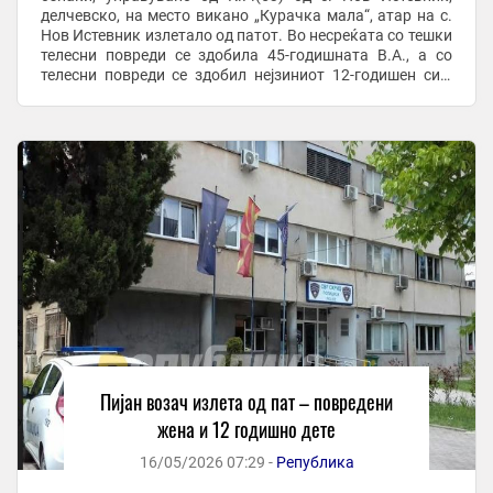
делчевско, на место викано „Курачка мала“, атар на с.
Нов Истевник излетало од патот. Во несреќата со тешки
телесни повреди се здобила 45-годишната В.А., а со
телесни повреди се здобил нејзиниот 12-годишен син,
двајцата од Делчево. -Со повреди се ...
Пијан возач излета од пат – повредени
жена и 12 годишно дете
16/05/2026 07:29 -
Република