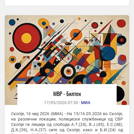
двајцата од Делчево. -Со повреди се ...
МВР - Билтен
17/05/2026 07:30 -
МИА
Скопје, 16 мај 2026 (МИА) - На 15/16.05.2026 во Скопје,
на различни локации, полициски службеници од СВР
Скопје ги лишија од слобода А.Т.(24), В.Ј.(45), Е.С.(48),
Д.К.(39), Н.А.(37) сите од Скопје, како и Б.И.(24) од