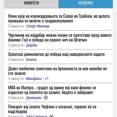
НОВИТЕТИ
АКТУЕЛНО
Нема крај на изненадувањата за Салах во Трабзон, во целата
приказна се вклучи и градоначалникот
5 минути -
Спорт Манија
Чурлинов на најдобар можен начин се претстави пред новите
фанови: Гол и победа на првиот меч во Шчечин
5 минути -
Дерби
Хрватска доминантно до победа над македонските кадети
5 минути -
Екипа
Девет необични симптоми на бременоста за кои можеби не
сте знаеле
5 минути -
Макфакс
-
+1
МИА во Матера – градот од камен кој како феникс се
издигнал од пепелта на срамот, бедата и заборавот
5 минути -
Денешен
-
Пожарот кај селото Чифлик е изгаснат, теренот ќе се
надгледува
5 минути -
360 Степени
-