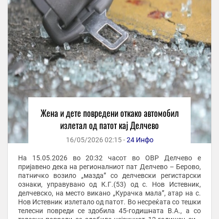
Жена и дете повредени откако автомобил
излетал од патот кај Делчево
16/05/2026 02:15 -
24 Инфо
На 15.05.2026 во 20:32 часот во ОВР Делчево е
пријавено дека на регионалниот пат Делчево – Берово,
патничко возило „мазда” со делчевски регистарски
ознаки, управувано од К.Г.(53) од с. Нов Истевник,
делчевско, на место викано „Курачка мала”, атар на с.
Нов Истевник излетало од патот. Во несреќата со тешки
телесни повреди се здобила 45-годишната В.А., а со