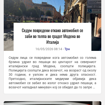
Седум повредени откако автомобил се
заби во толпа во градот Модена во
Италија
16/05/2026 08:14 -
Трн
Седум лица се повредени кога автомобил со голема
брзина удрил во пешаци во центарот на северниот
италијански град Модена, соопшти полицијата.
Полицијата соопшти дека возачот, на возраст од околу
30 години, е уапсен и дека нема друга опасност.
Претходно, италијанските медиуми објавија дека
автомобил се забил во излог откако удрил пешаци, а
возачот нападнал минувач кој се обидел да го запре со
нож. Засега, нема детални информации за состојбата ...