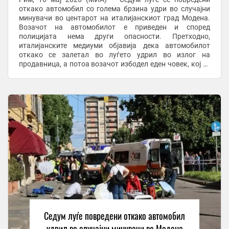
откако автомобил со голема брзина удри во случајни
минувачи во центарот на италијанскиот град Модена.
Возачот на автомобилот е приведен и според
полицијата нема други опасности. Претходно,
италијанските медиуми објавија дека автомобилот
откако се залетал во луѓето удрил во излог на
продавница, а потоа возачот избодел еден човек, кој се
обидел да го запре. ми/ фото: Икс Рим, 16 мај 2026
(МИА) – ...
Седум луѓе повредени откако автомобил
удрил во случајни минувачи во Модена