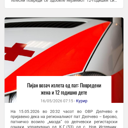
телесни повреди се здобиле нејзиниот 12-годишен син,
двајцата од Делчево. Со повреди ...
Пијан возач излета од пат: Повредени
жена и 12 годишно дете
16/05/2026 07:15 -
Курир
На 15.05.2026 во 20:32 часот во ОВР Делчево е
пријавено дека на регионалниот пат Делчево – Берово,
патничко возило „мазда“ со делчевски регистарски
ознаки, управувано од К.Г.(53) од с. Нов Истевник,