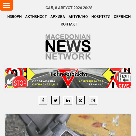
Toggle
САБ, 8 АВГУСТ 2026 20:28
navigation
ИЗВОРИ
АКТИВНОСТ
АРХИВА
АКТУЕЛНО
НОВИТЕТИ
СЕРВИСИ
КОНТАКТ