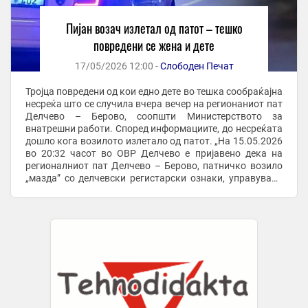
Пијан возач излетал од патот – тешко
повредени се жена и дете
17/05/2026 12:00 -
Слободен Печат
Тројца повредени од кои едно дете во тешка сообраќајна
несреќа што се случила вчера вечер на регионаниот пат
Делчево – Берово, соопшти Министерството за
внатрешни работи. Според информациите, до несреќата
дошло кога возилото излетало од патот. „На 15.05.2026
во 20:32 часот во ОВР Делчево е пријавено дека на
регионалниот пат Делчево – Берово, патничко возило
„мазда” со делчевски регистарски ознаки, управувано
од К.Г.(53) од с. Нов Истевник, ...