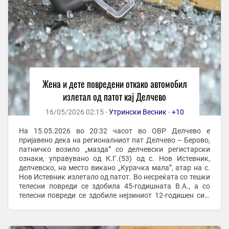
Жена и дете повредени откако автомобил
излетал од патот кај Делчево
16/05/2026 02:15 -
Утрински Весник
-
+10
На 15.05.2026 во 20:32 часот во ОВР Делчево е
пријавено дека на регионалниот пат Делчево – Берово,
патничко возило „мазда” со делчевски регистарски
ознаки, управувано од К.Г.(53) од с. Нов Истевник,
делчевско, на место викано „Курачка мала”, атар на с.
Нов Истевник излетало од патот. Во несреќата со тешки
телесни повреди се здобила 45-годишната В.А., а со
телесни повреди се здобиле нејзиниот 12-годишен син,
двајцата од Делчево. Со повреди се ...