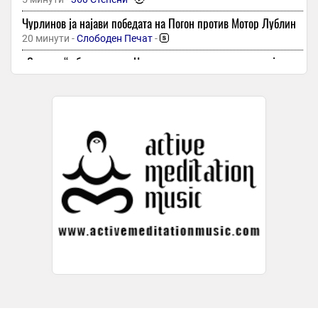
Чурлинов ја најави победата на Погон против Мотор Лублин
20 минути -
Слободен Печат
-
„Студено“ збогување на Њукасл со нивниот капитен кој
замина во Арсенал
20 минути -
Гол
Топ 5 парфеми за температури над 35 степени: Свежи се,
постојани и совршено одолеваат на горештините
20 минути -
Слободен Печат
-
Еди Нурединоски ќе биде дел од стручниот штаб на
јорданскиот Ал Рамта
20 минути -
Екипа
Ако облеката мириса непријатно веднаш по перењето,
исчистете го овој дел од машината
20 минути -
Макфакс
Црвена тревога за туристите во Грција: Популарни
одморалишта меѓу областите со екстремно висок ризик
20 минути -
Вечер Прес