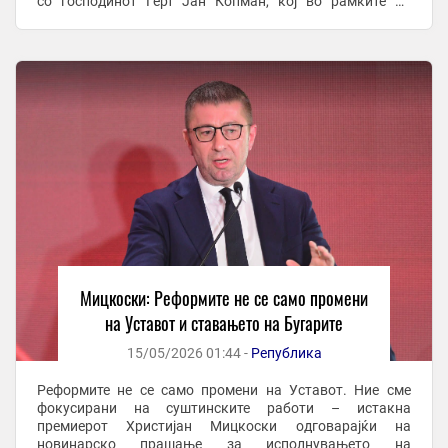
со господинот Герт Јан Копман, кој во рамките на
Европската комисија тоа го турка. Сите сме оптимисти
дека од ...
Мицкоски: Реформите не се само промени
на Уставот и ставањето на Бугарите
15/05/2026 01:44 -
Република
Реформите не се само промени на Уставот. Ние сме
фокусирани на суштинските работи – истакна
премиерот Христијан Мицкоски одговарајќи на
новинарско прашање за исполнувањето на