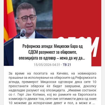
Реформска агенда: Мицкоски бара од
СДСМ разумност за обврските,
опозицијата со одговор – нема да му даде
алиби за нивно неисполнување
15/05/2026 04:31 -
ТВ 21
За време на посетата на Кичево, на новинарско
прашање за исполнување на обврските од Реформската
агенда, премиерот Мицкоски одговори дека сите 10
преостанати обврски ќе бидат завршени, доколку
надвладее разумот кај опозицијата. „Имавме состанок
со г. Герт Јан Копман, кој во рамките на Европската
комисија го движи тоа, сите сме оптимисти дека од оние
10 можеме да испорачаме девет и пол, а може и 10