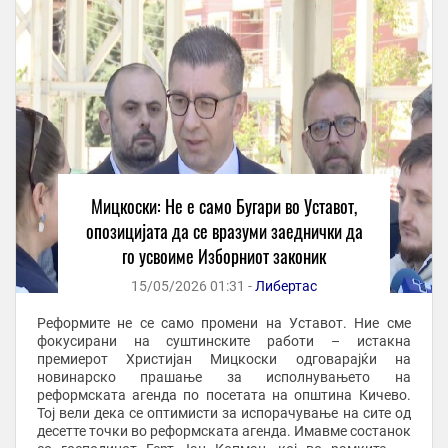
Мицкоски: Не е само Бугари во Уставот,
опозицијата да се вразуми заеднички да
го усвоиме Изборниот законик
15/05/2026 01:31 -
Либертас
Реформите не се само промени на Уставот. Ние сме
фокусирани на суштинските работи – истакна
премиерот Христијан Мицкоски одговарајќи на
новинарско прашање за исполнувањето на
реформската агенда по посетата на општина Кичево.
Тој вели дека се оптимисти за испорачување на сите од
десетте точки во реформската агенда. Имавме состанок