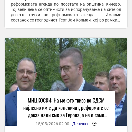
реформската агенда по посетата на општина Кичево.
Тој вели дека се оптимисти за испорачување на сите од
десетте точки во реформската агенда. – Имавме
состанок со господинот Герт Јан Копман, кој во рамките
на Европската комисија тоа го турка. Сите сме
оптимисти дека од ...
МИЦКОСКИ: На мекото ткиво во СДСМ
најлесно им е да коленичат, реформите се
доказ дали сме за Европа, а не е само
Бугари во Уставот
15/05/2026 02:00 -
Денешен
-