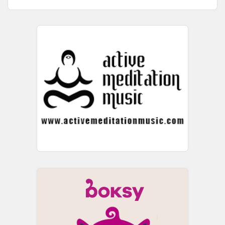
коишто се во грејс-период, буквално така ...