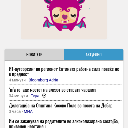
НОВИТЕТИ
АКТУЕЛНО
ИТ-аутсорсинг во регионот: Евтината работна сила повеќе не
е предност
4 минути -
Bloomberg Adria
‘рѓа го јаде мостот на влезот во старата чаршија
34 минути -
Тера
-
Делегација на Општина Косово Поле во посета на Дебар
3 часа -
МИА
Им се заканувал на родителите во алкохолизирана состојба,
приведен неготинец