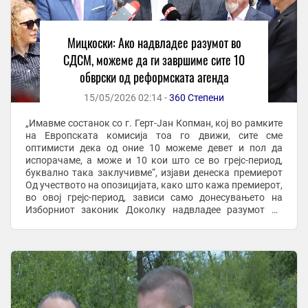
Мицкоски: Ако надвладее разумот во
СДСМ, можеме да ги завршиме сите 10
обврски од реформската агенда
15/05/2026 02:14 -
360 Степени
„Имавме состанок со г. Герт-Јан Копман, кој во рамките
на Европската комисија тоа го движи, сите сме
оптимисти дека од оние 10 можеме девет и пол да
испорачаме, а може и 10 кои што се во грејс-период,
буквално така заклучивме“, изјави денеска премиерот
Од учеството на опозицијата, како што кажа премиерот,
во овој грејс-период, зависи само донесувањето на
Изборниот законик Доколку надвладее разумот во
опозицискиот Социјалдемократски сојуз на ...