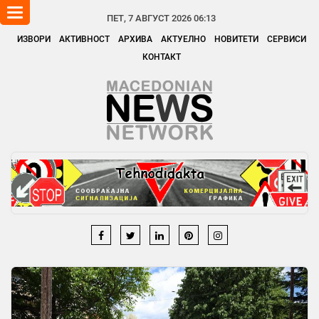
Toggle
ПЕТ, 7 АВГУСТ 2026 06:13
navigation
ИЗВОРИ
АКТИВНОСТ
АРХИВА
АКТУЕЛНО
НОВИТЕТИ
СЕРВИСИ
КОНТАКТ