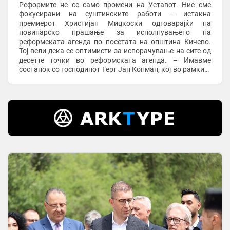
Реформите не се само промени на Уставот. Ние сме
фокусирани на суштинските работи – истакна
премиерот Христијан Мицкоски одговарајќи на
новинарско прашање за исполнувањето на
реформската агенда по посетата на општина Кичево.
Тој вели дека се оптимисти за испорачување на сите од
десетте точки во реформската агенда. – Имавме
состанок со господинот Герт Јан Копман, кој во рамките
на Европската комисија тоа го турка. Сите сме
оптимисти дека од ...