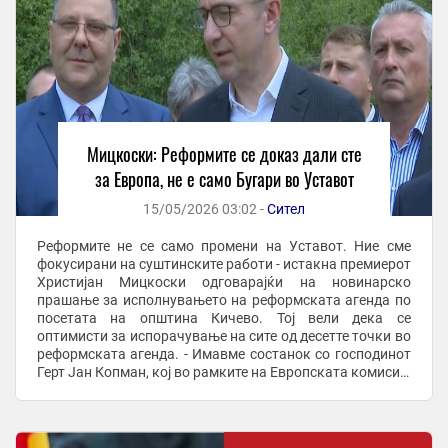
Мицкоски: Реформите се доказ дали сте
за Европа, не е само Бугари во Уставот
15/05/2026 03:02 -
Сител
Реформите не се само промени на Уставот. Ние сме
фокусирани на суштинските работи - истакна премиерот
Христијан Мицкоски одговарајќи на новинарско
прашање за исполнувањето на реформската агенда по
посетата на општина Кичево. Тој вели дека се
оптимисти за испорачување на сите од десетте точки во
реформската агенда. - Имавме состанок со господинот
Герт Јан Копман, кој во рамките на Европската комисија
тоа го турка. Сите сме оптимисти дека од ...