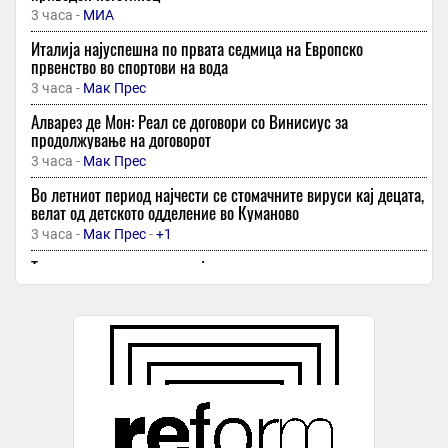
3 часа -
МИА
Италија најуспешна по првата седмица на Европско
првенство во спортови на вода
3 часа -
Мак Прес
Алварез де Мон: Реал се договори со Винисиус за
продолжување на договорот
3 часа -
Мак Прес
Во летниот период најчести се стомачните вируси кај децата,
велат од детското одделение во Куманово
3 часа -
Мак Прес
-
+1
Турам покажа почит за својот идол, тренираше со негов
„ретро“ дрес од Интер
4 часа -
Гол
Винисиус официјално во Реал Мадрид до 2032 година
4 часа -
Денешен
-
+1
Дневен хороскоп за петок, 7 август: Лавот ужива во љубовта,
Бикот добива пари
5 часа -
Попара