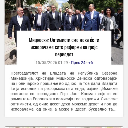
Мицкоски: Оптимисти сме дека ќе ги
испорачаме сите реформи во грејс
периодот
15/05/2026 01:29 -
Прес 24
-
+6
Претседателот на Владата на Република Северна
Македонија, Христијан Мицкоски денеска одговарајќи
на новинарско прашање во однос на тоа дали Владата
ќе ја исполни на реформската агенда, изјави: „Имавме
состанок со господинот Герт Јанг Копман којшто во
рамките на Европската комисија тоа го движи. Сите сме
оптимисти, од оние десет дека можеме девет и пол да
испорачаме, од оние, а може и десет, буквално така
заклучивме, коишто се во грејс период. ...