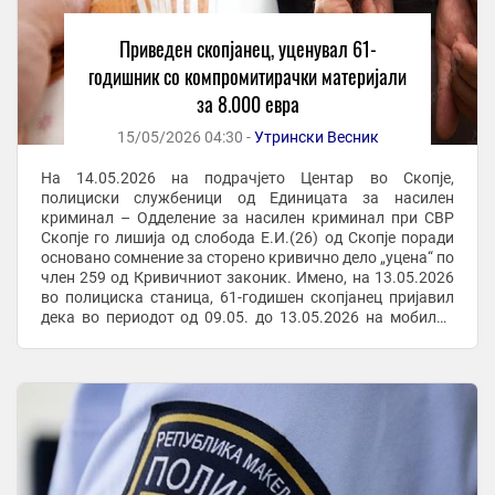
Приведен скопјанец, уценувал 61-
годишник со компромитирачки материјали
за 8.000 евра
15/05/2026 04:30 -
Утрински Весник
На 14.05.2026 на подрачјето Центар во Скопје,
полициски службеници од Единицата за насилен
криминал – Одделение за насилен криминал при СВР
Скопје го лишија од слобода Е.И.(26) од Скопје поради
основано сомнение за сторено кривично дело „уцена“ по
член 259 од Кривичниот законик. Имено, на 13.05.2026
во полициска станица, 61-годишен скопјанец пријавил
дека во периодот од 09.05. до 13.05.2026 на мобилна
апликација на негов број добивал пораки ...