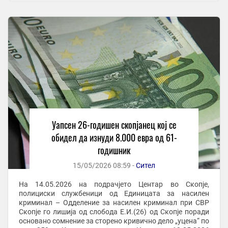
Уапсен 26-годишен скопјанец кој се
обидел да изнуди 8.000 евра од 61-
годишник
15/05/2026 08:59 -
Сител
На 14.05.2026 на подрачјето Центар во Скопје,
полициски службеници од Единицата за насилен
криминал – Одделение за насилен криминал при СВР
Скопје го лишија од слобода Е.И.(26) од Скопје поради
основано сомнение за сторено кривично дело „уцена“ по