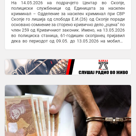
На 14.05.2026 на подрачјето Центар во Скопје,
полициски службеници од Единицата за насилен
криминал – Одделение за насилен криминал при СВР
Скопје го лишија од слобода Е.И.(26) од Скопје поради
основано сомнение за сторено кривично дело „уцена“ по
член 259 од Кривичниот законик. Имено, на 13.05.2026
во полициска станица, 61-годишен скопјанец пријавил
дека во периодот од 09.05. до 13.05.2026 на мобилна
апликација на негов број добивал ...