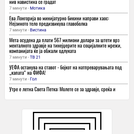
нив навистина се градат
7 минути -
Мотика
Ева Лонгорија во минијатурно бикини направи хаос:
Нејзиното тело предизвикува главоболка
7 минути -
Вистина
Мета осудена да плати 567 милиони долари за штети врз
менталното здравје на тинејџерите на социјалните мрежи,
компанијата ќе ја обжали одлуката
7 минути -
ТВ 21
УЕФА останува на ставот - бојкот на натпреварувањата под
„капата“ на ФИФА!
7 минути -
Гол
Утре е летна Света Петка: Молете се за здравје, среќа и
исцелување
7 минути -
Курир
Гевгелија живее за кошарка, кадетите ќе добијат уште
поголема поддршка
8 минути -
Екипа
Нов удар за Зеленски: Падна на шестото место според