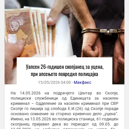
Уапсен 26-годишен скопјанец за уцена,
при апсењето повредил полицајка
15/05/2026 04:00 -
Макфакс
На 14.05.2026 на подрачјето Центар во Скопје,
полициски службеници од Единицата за насилен
криминал – Одделение за насилен криминал при СВР
Скопје го лишија од слобода Е.И.(26) од Скопје поради
основано сомнение за сторено кривично дело „уцена“.
Имено, на 13.05.2026 во полициска станица, 61-годишен
скопјанец пријавил дека во периодот од 09.05. до