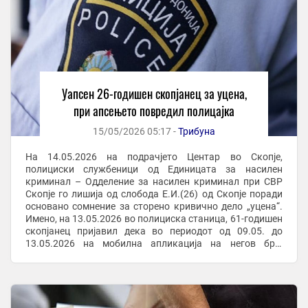
Уапсен 26-годишен скопјанец за уцена,
при апсењето повредил полицајка
15/05/2026 05:17 -
Трибуна
На 14.05.2026 на подрачјето Центар во Скопје,
полициски службеници од Единицата за насилен
криминал – Одделение за насилен криминал при СВР
Скопје го лишија од слобода Е.И.(26) од Скопје поради
основано сомнение за сторено кривично дело „уцена“.
Имено, на 13.05.2026 во полициска станица, 61-годишен
скопјанец пријавил дека во периодот од 09.05. до
13.05.2026 на мобилна апликација на негов број
добивал пораки од едно лице кое го уценувало и ...