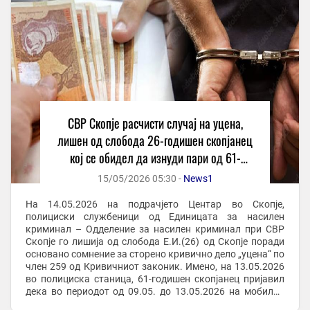
СВР Скопје расчисти случај на уцена,
лишен од слобода 26-годишен скопјанец
кој се обидел да изнуди пари од 61-
годишник
15/05/2026 05:30 -
News1
На 14.05.2026 на подрачјето Центар во Скопје,
полициски службеници од Единицата за насилен
криминал – Одделение за насилен криминал при СВР
Скопје го лишија од слобода Е.И.(26) од Скопје поради
основано сомнение за сторено кривично дело „уцена“ по
член 259 од Кривичниот законик. Имено, на 13.05.2026
во полициска станица, 61-годишен скопјанец пријавил
дека во периодот од 09.05. до 13.05.2026 на мобилна
апликација на негов број добивал пораки ...