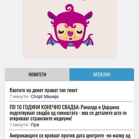
НОВИТЕТИ
АКТУЕЛНО
Квотите на денот прават топ тикет
7 минути -
Спорт Манија
ПО 10 ГОДИНИ КОНЕЧНО СВАДБА: Роналдо и Џорџина
подготвуваат свадба од соништата - oва се деталите што ги
откриваат странските медиуми!
7 минути -
Прв
Американците се креваат против дата центрите -но малку од