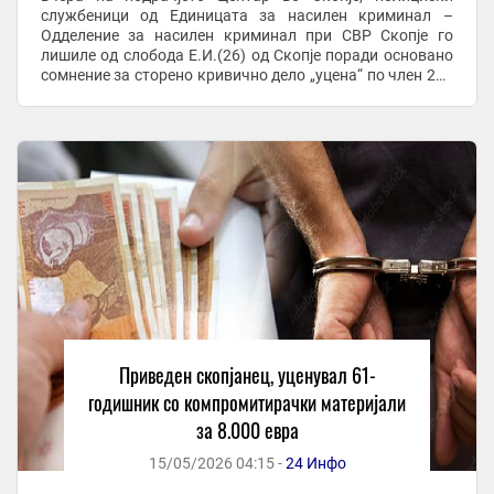
службеници од Единицата за насилен криминал –
Одделение за насилен криминал при СВР Скопје го
лишиле од слобода Е.И.(26) од Скопје поради основано
сомнение за сторено кривично дело „уцена“ по член 259
од Кривичниот законик. Имено, на ...
Приведен скопјанец, уценувал 61-
годишник со компромитирачки материјали
за 8.000 евра
15/05/2026 04:15 -
24 Инфо