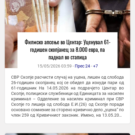
Филмско апсење во Центар: Уценувал 61-
годишен скопјанец за 8.000 евра, па
паднал во стапица
15/05/2026 03:59 -
Прес 24
-
+7
СВР Скопје расчисти случај на уцена, лишен од слобода
26-годишен скопјанец кој се обидел да изнуди пари од
61-годишник На 14.05.2026 на подрачјето Центар во
Скопје, полициски службеници од Единицата за насилен
криминал – Одделение за насилен криминал при СВР
Скопје го лишија од слобода Е.И.(26) од Скопје поради
основано сомнение за сторено кривично дело „уцена“ по
член 259 од Кривичниот законик. Имено, на 13.05.2026
во полициска станица, ...