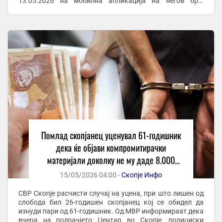
13.05.2026 на мобилна апликација на негов број
добивал пораки од едно лице кое го уценувало и ...
Помлад скопјанец уценувал 61-годишник
дека ќе објави компромитирачки
материјали доколку не му даде 8.000
евра - полицијата го уапсила
15/05/2026 04:00 -
Скопје Инфо
СВР Скопје расчисти случај на уцена, при што лишен од
слобода бил 26-годишен скопјанец кој се обидел да
изнуди пари од 61-годишник. Од МВР информираат дека
вчера на подрачјето Центар во Скопје, полициски