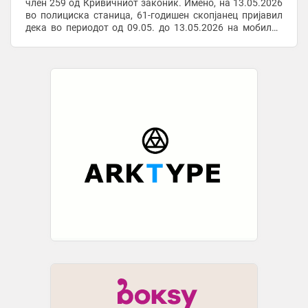
член 259 од Кривичниот законик. Имено, на 13.05.2026
во полициска станица, 61-годишен скопјанец пријавил
дека во периодот од 09.05. до 13.05.2026 на мобилна
апликација на негов број добивал пораки ...