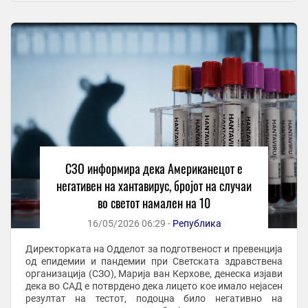
СЗО информира дека Американецот е
негативен на хантавирус, бројот на случаи
во светот намален на 10
16/05/2026 06:29 -
Република
Директорката на Одделот за подготвеност и превенција
од епидемии и пандемии при Светската здравствена
организација (СЗО), Марија ван Керхове, денеска изјави
дека во САД е потврдено дека лицето кое имало нејасен
резултат на тестот, подоцна било негативно на