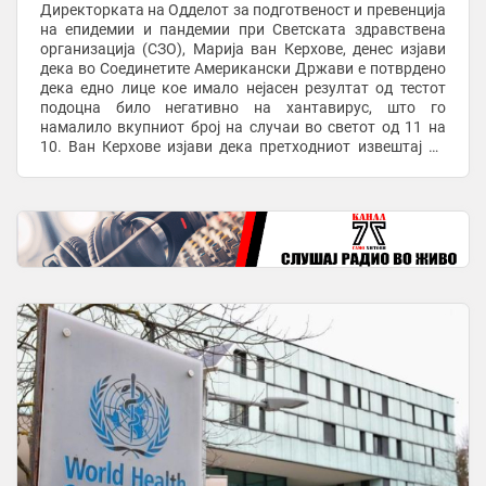
Директорката на Одделот за подготвеност и превенција
на епидемии и пандемии при Светската здравствена
организација (СЗО), Марија ван Керхове, денес изјави
дека во Соединетите Американски Држави е потврдено
дека едно лице кое имало нејасен резултат од тестот
подоцна било негативно на хантавирус, што го
намалило вкупниот број на случаи во светот од 11 на
10. Ван Керхове изјави дека претходниот извештај на
агенцијата вклучувал едно лице кое ...