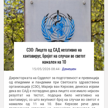
СЗО: Лицето од САД негативно на
хантавирус, бројот на случаи во светот
намален на 10
15/05/2026 08:44 -
Денешен
Директорката на Одделот за подготвеност и превенција
од епидемии и пандемии при Светската здравствена
организација (СЗО), Марија ван Керхове, денеска изјави
дека во САД е потврдено дека лицето кое имало нејасен
резултат на тестот, подоцна било негативно на
хантавирус, со што вкупниот број на случаи во светот е
намален од 11 на 10. Ван Керхове рече дека