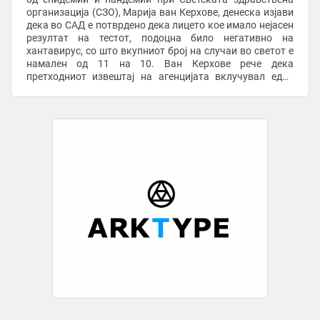
организација (СЗО), Марија ван Керхове, денеска изјави
дека во САД е потврдено дека лицето кое имало нејасен
резултат на тестот, подоцна било негативно на
хантавирус, со што вкупниот број на случаи во светот е
намален од 11 на 10. Ван Керхове рече дека
претходниот извештај на агенцијата вклучувал едно
лице со неодреден резултат на тестот, а ...