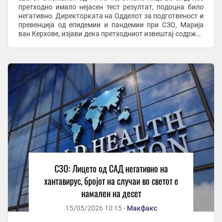
претходно имало нејасен тест резултат, подоцна било
негативно. Директорката на Одделот за подготвеност и
превенција од епидемии и пандемии при СЗО, Марија
ван Керхове, изјави дека претходниот извештај содржел
случај со неодреден резултат од ...
СЗО: Лицето од САД негативно на
хантавирус, бројот на случаи во светот е
намален на десет
15/05/2026 10:15 -
Макфакс