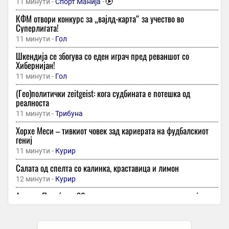
11 минути -
Спорт Манија
-
КФМ отвори конкурс за „вајлд-карта“ за учество во
Суперлигата!
11 минути -
Гол
Шкендија се збогува со еден играч пред реваншот со
Хибернијан!
11 минути -
Гол
(Гео)политички zeitgeist: кога судбината е потешка од
реалноста
11 минути -
Трибуна
Хорхе Меси – тивкиот човек зад кариерата на фудбалскиот
гениј
11 минути -
Курир
Салата од спелта со калинка, краставица и лимон
12 минути -
Курир
Акцент: Повеќе од 30 години искуство во дигитализација на
деловните процеси и изведувач на националниот проект е-
Фактура
12 минути -
Точка