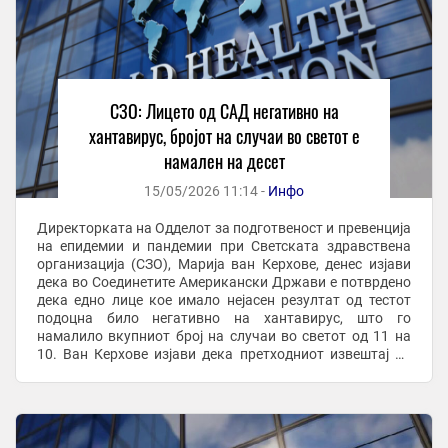
СЗО: Лицето од САД негативно на
хантавирус, бројот на случаи во светот е
намален на десет
15/05/2026 11:14 -
Инфо
Директорката на Одделот за подготвеност и превенција
на епидемии и пандемии при Светската здравствена
организација (СЗО), Марија ван Керхове, денес изјави
дека во Соединетите Американски Држави е потврдено
дека едно лице кое имало нејасен резултат од тестот
подоцна било негативно на хантавирус, што го
намалило вкупниот број на случаи во светот од 11 на
10. Ван Керхове изјави дека претходниот извештај на
агенцијата вклучувал едно лице кое ...