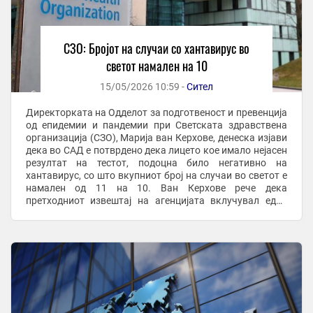
СЗО: Бројот на случаи со хантавирус во
светот намален на 10
15/05/2026 10:59 -
Сител
Директорката на Одделот за подготвеност и превенција
од епидемии и пандемии при Светската здравствена
организација (СЗО), Марија ван Керхове, денеска изјави
дека во САД е потврдено дека лицето кое имало нејасен
резултат на тестот, подоцна било негативно на
хантавирус, со што вкупниот број на случаи во светот е
намален од 11 на 10. Ван Керхове рече дека
претходниот извештај на агенцијата вклучувал едно
лице со неодреден резултат на тестот, а ...