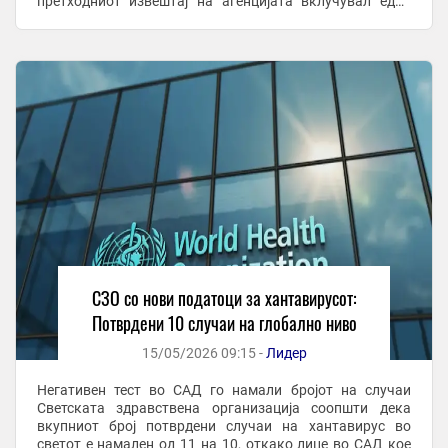
претходниот извештај на агенцијата вклучувал едно
лице со неодреден резултат на тестот, а ...
СЗО со нови податоци за хантавирусот:
Потврдени 10 случаи на глобално ниво
15/05/2026 09:15 -
Лидер
Негативен тест во САД го намали бројот на случаи
Светската здравствена организација соопшти дека
вкупниот број потврдени случаи на хантавирус во
светот е намален од 11 на 10, откако лице во САД кое