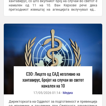
хантавирус, со што вкупниот број на случаи во светот е
намален од 11 на 10. Ван Керхове рече дека
претходниот извештај на агенцијата вклучувал едно
лице со неодреден резултат на тестот, а ...
СЗО: Лицето од САД негативно на
хантавирус, бројот на случаи во светот
намален на 10
17/05/2026 01:14 -
Медиа
Директорката на Одделот за подготвеност и превенција
од епидемии и пандемии при Светската здравствена