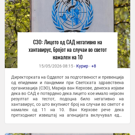
СЗО: Лицето од САД негативно на
хантавирус, бројот на случаи во светот
намален на 10
15/05/2026 08:15 -
Курир
-
+8
Директорката на Одделот за подготвеност и превенција
од епидемии и пандемии при Светската здравствена
организација (СЗО), Марија ван Керхове, денеска изјави
дека во САД е потврдено дека лицето кое имало нејасен
резултат на тестот, подоцна било негативно на
хантавирус, со што вкупниот број на случаи во светот е
намален од 11 на 10. Ван Керхове рече дека
претходниот извештај на агенцијата вклучувал едно
лице со неодреден резултат на тестот, а ...