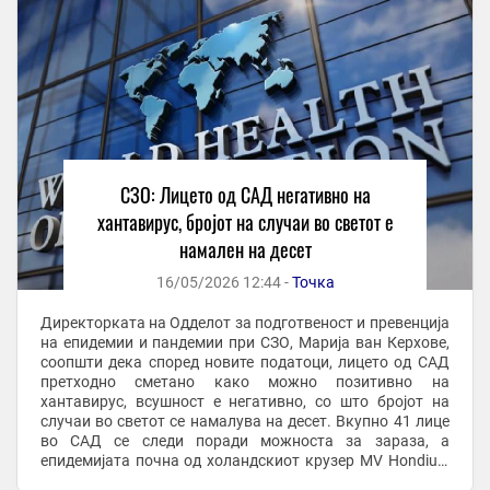
СЗО: Лицето од САД негативно на
хантавирус, бројот на случаи во светот е
намален на десет
16/05/2026 12:44 -
Точка
Директорката на Одделот за подготвеност и превенција
на епидемии и пандемии при СЗО, Марија ван Керхове,
соопшти дека според новите податоци, лицето од САД
претходно сметано како можно позитивно на
хантавирус, всушност е негативно, со што бројот на
случаи во светот се намалува на десет. Вкупно 41 лице
во САД се следи поради можноста за зараза, а
епидемијата почна од холандскиот крузер MV Hondius.
Директорката на Одделот за подготвеност и ...