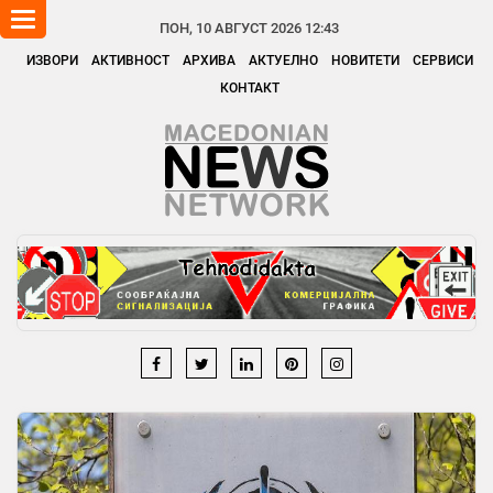
Toggle
ПОН, 10 АВГУСТ 2026 12:43
navigation
ИЗВОРИ
АКТИВНОСТ
АРХИВА
АКТУЕЛНО
НОВИТЕТИ
СЕРВИСИ
КОНТАКТ