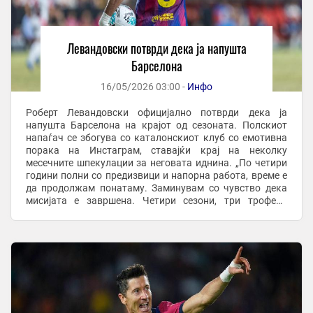
Левандовски потврди дека ја напушта
Барселона
16/05/2026 03:00 -
Инфо
Роберт Левандовски официјално потврди дека ја
напушта Барселона на крајот од сезоната. Полскиот
напаѓач се збогува со каталонскиот клуб со емотивна
порака на Инстаграм, ставајќи крај на неколку
месечните шпекулации за неговата иднина. „По четири
години полни со предизвици и напорна работа, време е
да продолжам понатаму. Заминувам со чувство дека
мисијата е завршена. Четири сезони, три трофеи“,
напиша Левандовски. Искусниот голгетер особено ...