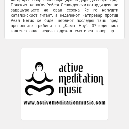
Полскиот напаѓач Роберт Левандовски потврди дека по
завршувањето на оваа сезона ќе го напушти
каталонскиот гигант, а неделниот натпревар против
Реал Бетис ќе биде неговиот последен танц пред
преполните трибини на „Камп Ноу“. 37-годишниот
голгетер оваа недела одржал емотивен говор пред
своите соиграчи и стручниот штаб на тренингот, а во ...