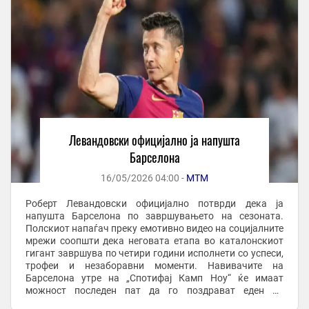
Левандовски официјално ја напушта
Барселона
16/05/2026 04:00 -
МТМ
Роберт Левандовски официјално потврди дека ја
напушта Барселона по завршувањето на сезоната.
Полскиот напаѓач преку емотивно видео на социјалните
мрежи соопшти дека неговата етапа во каталонскиот
гигант завршува по четири години исполнети со успеси,
трофеи и незаборавни моменти. Навивачите на
Барселона утре на „Спотифај Камп Ноу“ ќе имаат
можност последен пат да го поздрават еден од
најдобрите голгетери во модерниот фудбал. Договорот