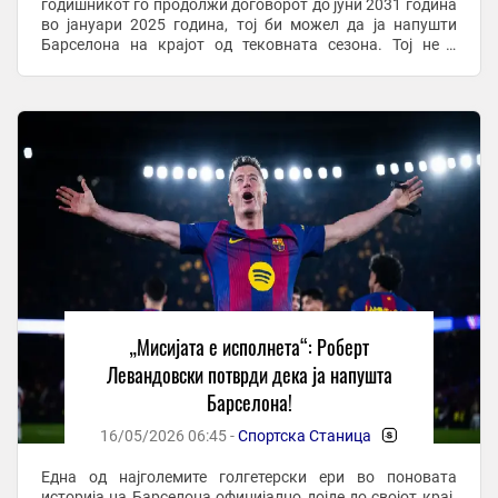
годишникот го продолжи договорот до јуни 2031 година
во јануари 2025 година, тој би можел да ја напушти
Барселона на крајот од тековната сезона. Тој не е
задоволен од моменталната ситуација и ги ...
„Мисијата е исполнета“: Роберт
Левандовски потврди дека ја напушта
Барселона!
16/05/2026 06:45 -
Спортска Станица
-
Една од најголемите голгетерски ери во поновата
историја на Барселона официјално дојде до својот крај.