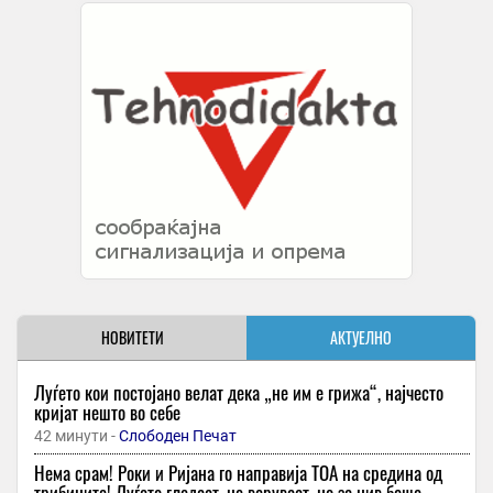
НОВИТЕТИ
АКТУЕЛНО
Луѓето кои постојано велат дека „не им е грижа“, најчесто
кријат нешто во себе
42 минути -
Слободен Печат
Нема срам! Роки и Ријана го направија ТОА на средина од
трибините! Луѓето гледаат, не веруваат, но за нив беше