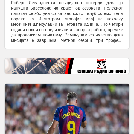
Роберт Левандовски официјално потврди дека ја
напушта Барселона на крајот од сезоната. Полскиот
напаѓач се збогува со каталонскиот клуб со емотивна
порака на Инстаграм, ставајќи крај на неколку
месечните шпекулации за неговата иднина. „По четири
години полни со предизвици и напорна работа, време е
да продолжам понатаму. Заминувам со чувство дека
мисијата е завршена. Четири сезони, три трофеи“,
напиша Левандовски. Искусниот голгетер особено ...