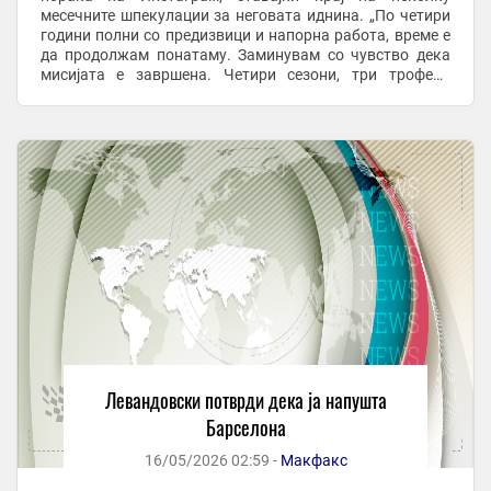
месечните шпекулации за неговата иднина. „По четири
години полни со предизвици и напорна работа, време е
да продолжам понатаму. Заминувам со чувство дека
мисијата е завршена. Четири сезони, три трофеи“,
напиша Левандовски. Искусниот голгетер особено ...
Левандовски потврди дека ја напушта
Барселона
16/05/2026 02:59 -
Макфакс