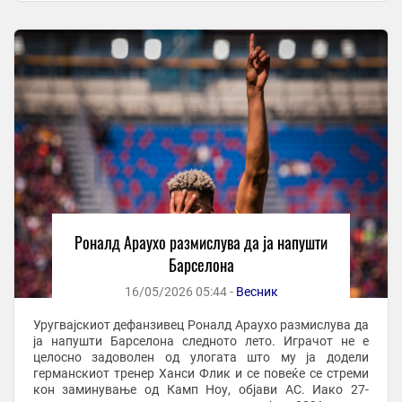
на ...
Роналд Араухо размислува да ја напушти
Барселона
16/05/2026 05:44 -
Весник
Уругвајскиот дефанзивец Роналд Араухо размислува да
ја напушти Барселона следното лето. Играчот не е
целосно задоволен од улогата што му ја додели
германскиот тренер Ханси Флик и се повеќе се стреми
кон заминување од Камп Ноу, објави АС. Иако 27-