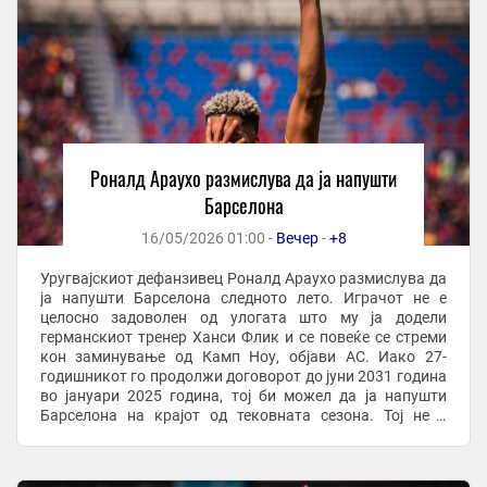
Роналд Араухо размислува да ја напушти
Барселона
16/05/2026 01:00 -
Вечер
-
+8
Уругвајскиот дефанзивец Роналд Араухо размислува да
ја напушти Барселона следното лето. Играчот не е
целосно задоволен од улогата што му ја додели
германскиот тренер Ханси Флик и се повеќе се стреми
кон заминување од Камп Ноу, објави АС. Иако 27-
годишникот го продолжи договорот до јуни 2031 година
во јануари 2025 година, тој би можел да ја напушти
Барселона на крајот од тековната сезона. Тој не е
задоволен од моменталната ситуација и ги ...