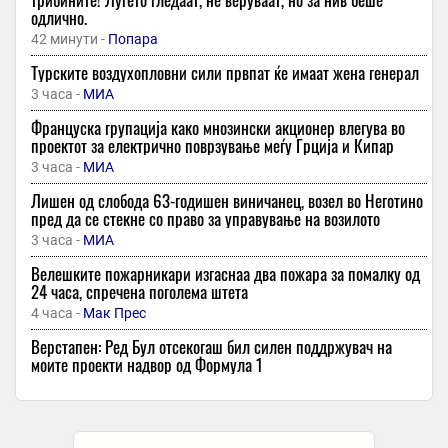
одлично.
42 минути -
Попара
Турските воздухопловни сили првпат ќе имаат жена генерал
3 часа -
МИА
Француска групација како мнозински акционер влегува во
проектот за електрично поврзување меѓу Грција и Кипар
3 часа -
МИА
Лишен од слобода 63-годишен виничанец, возел во Неготино
пред да се стекне со право за управување на возилото
3 часа -
МИА
Велешките пожарникари изгаснаа два пожара за помалку од
24 часа, спречена поголема штета
4 часа -
Мак Прес
Верстапен: Ред Бул отсекогаш бил силен поддржувач на
моите проекти надвор од Формула 1
4 часа -
Мак Прес
Светскиот „1 на 1“ крал доаѓа во Македонија! Кој е Мат
Киатипис и зошто не смеете да го пропуштите овој спектакл?