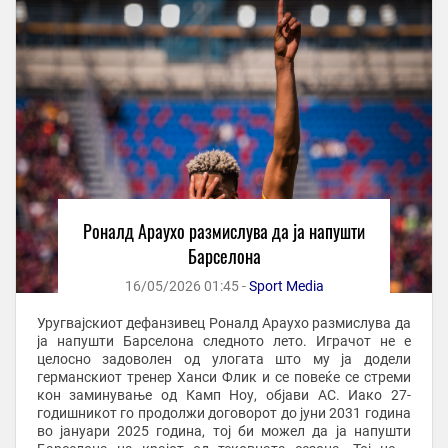
Роналд Араухо размислува да ја напушти
Барселона
16/05/2026 01:45 -
Sport Media
Уругвајскиот дефанзивец Роналд Араухо размислува да
ја напушти Барселона следното лето. Играчот не е
целосно задоволен од улогата што му ја додели
германскиот тренер Ханси Флик и се повеќе се стреми
кон заминување од Камп Ноу, објави АС. Иако 27-
годишникот го продолжи договорот до јуни 2031 година
во јануари 2025 година, тој би можел да ја напушти