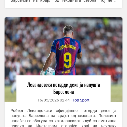
Барселона на крајот од тековната сезона. Тој не е
задоволен од моменталната ситуација и ги ...
Левандовски потврди дека ја напушта
Барселона
16/05/2026 02:44 -
Top Sport
Роберт Левандовски официјално потврди дека ја
напушта Барселона на крајот од сезоната. Полскиот
напаѓач се збогува со каталонскиот клуб со емотивна
порака на Инстаграм, ставајќи крај на неколку