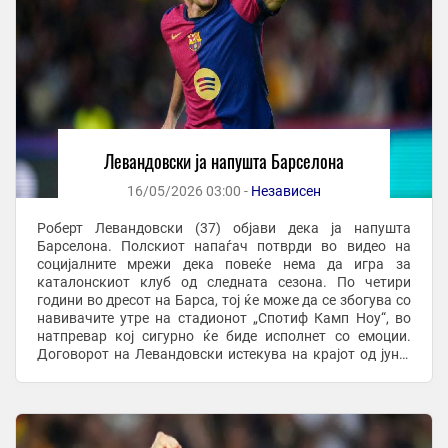
Левандовски ја напушта Барселона
16/05/2026 03:00 -
Независен
Роберт Левандовски (37) објави дека ја напушта
Барселона. Полскиот напаѓач потврди во видео на
социјалните мрежи дека повеќе нема да игра за
каталонскиот клуб од следната сезона. По четири
години во дресот на Барса, тој ќе може да се збогува со
навивачите утре на стадионот „Спотиф Камп Ноу“, во
натпревар кој сигурно ќе биде исполнет со емоции.
Договорот на Левандовски истекува на крајот од јуни.
Тој пристигна во Барселона во летото 2022 ...