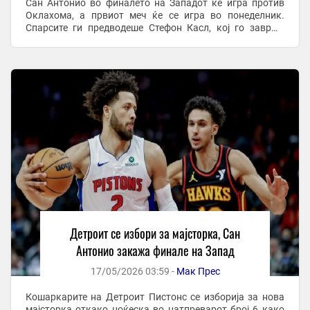
Сан Антонио во финалето на Западот ќе игра против
Оклахома, а првиот меч ќе се игра во понеделник.
Спарсите ги предводеше Стефон Касл, кој го заврши
натпреварот со 32 поени и 11 скокови, Де’Арон ...
Детроит се избори за мајсторка, Сан
Антонио закажа финале на Запад
17/05/2026 03:59 -
Мак Прес
Кошаркарите на Детроит Пистонс се изборија за нова
мајсторка откако ноќеска во натпреварот број 6 како