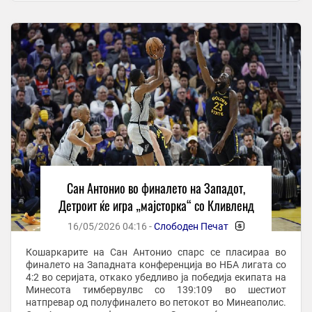
Сан Антонио во финалето на Западот,
Детроит ќе игра „мајсторка“ со Кливленд
16/05/2026 04:16 -
Слободен Печат
-
Кошаркарите на Сан Антонио спарс се пласираа во
финалето на Западната конференција во НБА лигата со
4:2 во серијата, откако убедливо ја победија екипата на
Минесота тимбервулвс со 139:109 во шестиот
натпревар од полуфиналето во петокот во Минеаполис.