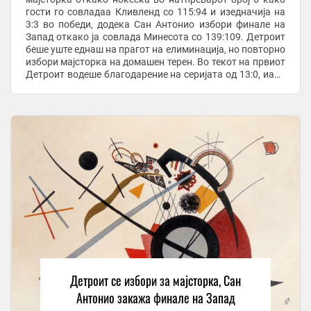
гости го совладаа Кливленд со 115:94 и изедначија на
3:3 во победи, додека Сан Антонио избори финале на
Запад откако ја совлада Минесота со 139:109. Детроит
беше уште еднаш на прагот на елиминација, но повторно
избори мајсторка на домашен терен. Во текот на првиот
Детроит водеше благодарение на серијата од 13:0, иако
Кливленд на полувреме ...
Детроит се избори за мајсторка, Сан
Антонио закажа финале на Запад