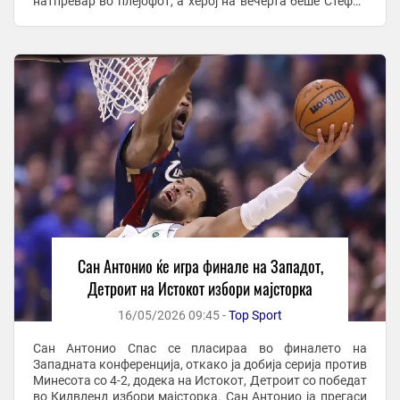
натпревар во плејофот, а херој на вечерта беше Стефон
Касл со 32 поени и 11 ...
Сан Антонио ќе игра финале на Западот,
Детроит на Истокот избори мајсторка
16/05/2026 09:45 -
Top Sport
Сан Антонио Спас се пласираа во финалето на
Западната конференција, откако ја добија серија против
Минесота со 4-2, додека на Истокот, Детроит со победат
во Килвленд избори мајсторка. Сан Антонио ја прегаси