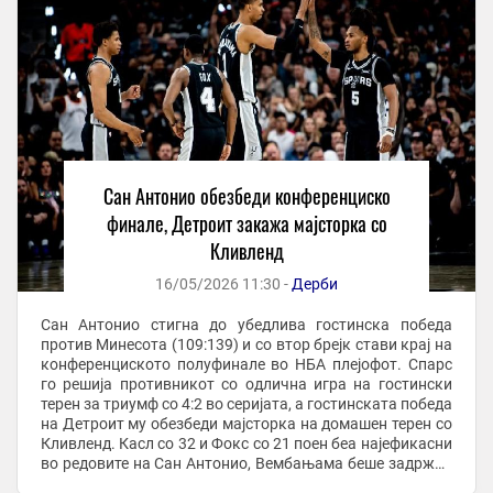
Сан Антонио обезбеди конференциско
финале, Детроит закажа мајсторка со
Кливленд
16/05/2026 11:30 -
Дерби
Сан Антонио стигна до убедлива гостинска победа
против Минесота (109:139) и со втор брејк стави крај на
конференциското полуфинале во НБА плејофот. Спарс
го решија противникот со одлична игра на гостински
терен за триумф со 4:2 во серијата, а гостинската победа
на Детроит му обезбеди мајсторка на домашен терен со
Кливленд. Касл со 32 и Фокс со 21 поен беа најефикасни
во редовите на Сан Антонио, Вембањама беше задржан
на 19 поени, додека ...