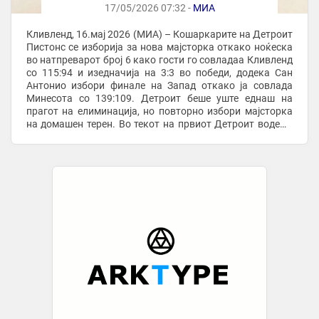
17/05/2026 07:32 -
МИА
Кливленд, 16.мај 2026 (МИА) – Кошаркарите на Детроит
Пистонс се изборија за нова мајсторка откако ноќеска
во натпреварот број 6 како гости го совладаа Кливленд
со 115:94 и изедначија на 3:3 во победи, додека Сан
Антонио избори финале на Запад откако ја совлада
Минесота со 139:109. Детроит беше уште еднаш на
прагот на елиминација, но повторно избори мајсторка
на домашен терен. Во текот на првиот Детроит водеше
благодарение на серијата од 13:0, ...