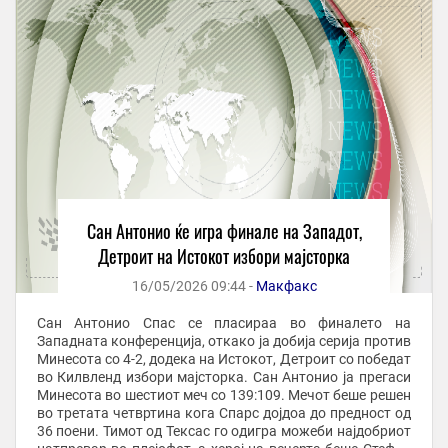
Сан Антонио ќе игра финале на Западот,
Детроит на Истокот избори мајсторка
16/05/2026 09:44 -
Макфакс
Сан Антонио Спас се пласираа во финалето на
Западната конференција, откако ја добија серија против
Минесота со 4-2, додека на Истокот, Детроит со победат
во Килвленд избори мајсторка. Сан Антонио ја прегаси
Минесота во шестиот меч со 139:109. Мечот беше решен
во третата четвртина кога Спарс дојдоа до предност од
36 поени. Тимот од Тексас го одигра можеби најдобриот