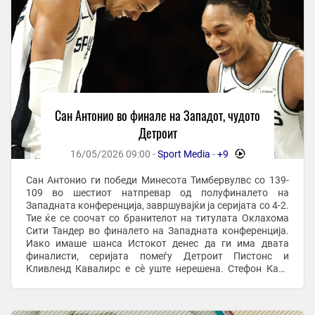
Сан Антонио во финале на Западот, чудото
Детроит
16/05/2026 09:00 -
Sport Media
-
+9
-
Сан Антонио ги победи Минесота Тимбервулвс со 139-
109 во шестиот натпревар од полуфиналето на
Западната конференција, завршувајќи ја серијата со 4-2.
Тие ќе се соочат со бранителот на титулата Оклахома
Сити Тандер во финалето на Западната конференција.
Иако имаше шанса Истокот денес да ги има двата
финалисти, серијата помеѓу Детроит Пистонс и
Кливленд Кавалирс е сè уште нерешена. Стефон Касл
постигна 32 поени, имаше 11 скока и шест ...