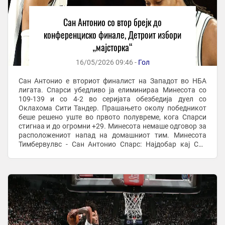
Сан Антонио со втор брејк до
конференциско финале, Детроит избори
„мајсторка“
16/05/2026 09:46 -
Гол
Сан Антонио е вториот финалист на Западот во НБА
лигата. Спарси убедливо ја елиминираа Минесота со
109-139 и со 4-2 во серијата обезбедија дуел со
Оклахома Сити Тандер. Прашањето околу победникот
беше решено уште во првото полувреме, кога Спарси
стигнаа и до огромни +29. Минесота немаше одговор за
расположениот напад на домашниот тим. Минесота
Тимбервулвс - Сан Антонио Спарс: Најдобар кај Сан
Антонио беше Стефон Касл со 32 поени, 11 скока и ...