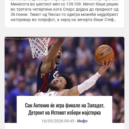
Минесота во шестиот меч со 139:109. Мечот беше решен
во третата четвртина кога Спарс дојдоа до предност од
36 поени. Тимот од Тексас го одигра можеби најдобриот
натпревар во плејофот, а херој на вечерта беше Стефон
Касл со 32 поени и 11 ...
Сан Антонио ќе игра финале на Западот,
Детроит на Истокот избори мајсторка
16/05/2026 09:45 -
Инфо