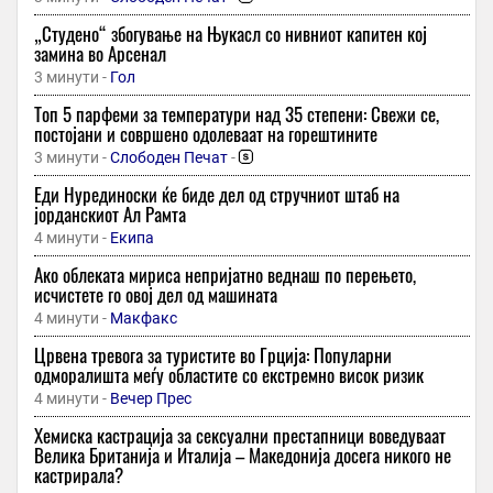
„Студено“ збогување на Њукасл со нивниот капитен кој
замина во Арсенал
3 минути -
Гол
Топ 5 парфеми за температури над 35 степени: Свежи се,
постојани и совршено одолеваат на горештините
3 минути -
Слободен Печат
-
Еди Нурединоски ќе биде дел од стручниот штаб на
јорданскиот Ал Рамта
4 минути -
Екипа
Ако облеката мириса непријатно веднаш по перењето,
исчистете го овој дел од машината
4 минути -
Макфакс
Црвена тревога за туристите во Грција: Популарни
одморалишта меѓу областите со екстремно висок ризик
4 минути -
Вечер Прес
Хемиска кастрација за сексуални престапници воведуваат
Велика Британија и Италија – Македонија досега никого не
кастрирала?