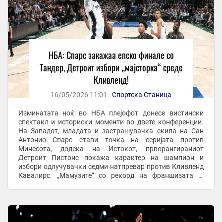
НБА: Спарс закажаа епско финале со
Тандер, Детроит избори „мајсторка“ среде
Кливленд!
16/05/2026 11:01 -
Спортска Станица
Изминатата ноќ во НБА плејофот донесе вистински
спектакл и историски моменти во двете конференции.
На Западот, младата и застрашувачка екипа на Сан
Антонио Спарс стави точка на серијата против
Минесота, додека на Истокот, прворангираниот
Детроит Пистонс покажа карактер на шампион и
избори одлучувачки седми натпревар против Кливленд
Кавалирс. „Мамузите“ со рекорд на франшизата ја
збришаа Минесота Сан Антонио Спарс без милост ги
прегази ...