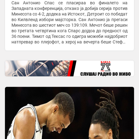
Сан Антонио Спас се пласираа во финалето на
Западната конференција, откако ја добија серија против
Минесота со 4-2, додека на Истокот, Детроит со победат
во Килвленд избори мајсторка. Сан Антонио ја прегаси
Минесота во шестиот меч со 139:109. Мечот беше решен
во третата четвртина кога Спарс дојдоа до предност од
36 поени. Тимот од Тексас го одигра можеби најдобриот
натпревар во плејофот, а херој на вечерта беше Стефон
Касл со 32 поени и 11 ...