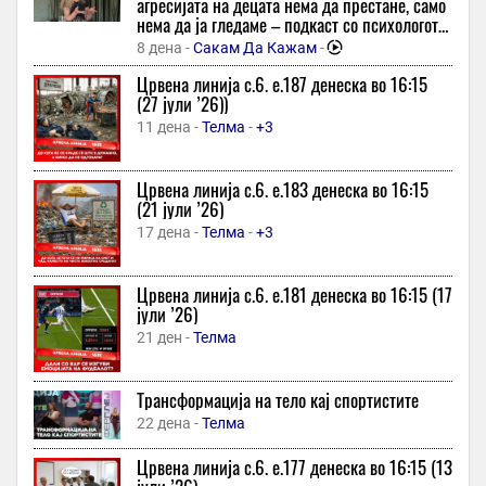
агресијата на децата нема да престане, само
Маѓар: Нивото на водата во Дунав кај нуклеарната централа
нема да ја гледаме – подкаст со психологот
„Пакш“ се зголеми за 13 сантиметри од неделата
емилија бошкова
8 дена -
Сакам Да Кажам
-
1 час -
Вечер Прес
Црвена линија с.6. e.187 денеска во 16:15
Утре се случува порталот „Лавја врата“ — денот кога
(27 јули ’26))
намерите добиваат сила, а одлуките ја менуваат иднината
11 дена -
Телма
-
+3
1 час -
Слободен Печат
Седум земји од ЕУ ја критикуваа Словенија поради блокадата
Црвена линија с.6. e.183 денеска во 16:15
на именувањето на Тања Фајон за мисија во cеверна Африка
(21 јули ’26)
1 час -
Република
17 дена -
Телма
-
+3
Супербабата е вистинска сензација на Инстаграм: Со
извајани мускули во седмата деценија, таа ги руши
Црвена линија с.6. e.181 денеска во 16:15 (17
предрасудите
јули ’26)
1 час -
Во Центар
-
21 ден -
Телма
„Душо, тоа не е претседателски“: Трамп открива што
Меланија не сака кај него
Трансформација на тело кај спортистите
1 час -
Независен
-
22 дена -
Телма
Надја Команечи повторно во Монтреал: 50 години од
легендарната „совршена десетка“
Црвена линија с.6. e.177 денеска во 16:15 (13
1 час -
Инфо