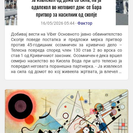
одвлекол во неговиот дом: се бара
притвор за насилник од скопје
16/05/2026 05:44 -
Фактор
Добивај вести на Viber Основното јавно обвинителство
Скопје поведе постапка и предложи мерка притвор
против 45-годишник осомничен за кривично дело –
Телесна повреда според член 130 став 2 во врска со
став 1 од Кривичниот законик. Осомничен е дека вршел
семејно насилство во Кисела Вода при што телесно ја
повредил неговата поранешна партнерка. - Ја извлекол
на сила од домот во кој живеела жртвата, ја влечел и
туркал до неговиот дом во близина, ...