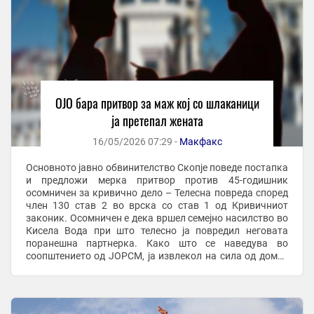
ОЈО бара притвор за маж кој со шлаканици
ја претепал жената
16/05/2026 07:29 -
Макфакс
Основното јавно обвинителство Скопје поведе постапка
и предложи мерка притвор против 45-годишник
осомничен за кривично дело – Телесна повреда според
член 130 став 2 во врска со став 1 од Кривичниот
законик. Осомничен е дека вршел семејно насилство во
Кисела Вода при што телесно ја повредил неговата
поранешна партнерка. Како што се наведува во
соопштението од ЈОРСМ, ја извлекол на сила од домот
во кој живеела жртвата, ја влечел и туркал до ...