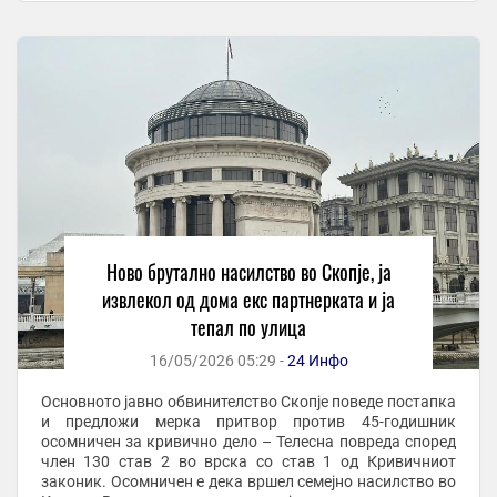
Ново брутално насилство во Скопје, ја
извлекол од дома екс партнерката и ја
тепал по улица
16/05/2026 05:29 -
24 Инфо
Основното јавно обвинителство Скопје поведе постапка
и предложи мерка притвор против 45-годишник
осомничен за кривично дело – Телесна повреда според
член 130 став 2 во врска со став 1 од Кривичниот
законик. Осомничен е дека вршел семејно насилство во