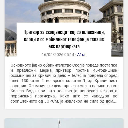
Притвор за скопјанецот кој со шлаканици,
клоци и со мобилниот телефон ја тепаше
екс партнерката
16/05/2026 05:14 -
А1он
Основното јавно обвинителство Скопје поведе постапка
и предложи мерка притвор против 45-годишник
осомничен за кривично дело – Телесна повреда според
член 130 став 2 во врска со став 1 од Кривичниот
законик. Осомничен е дека вршел семејно насилство во
Кисела Вода при што телесно ја повредил неговата
поранешна партнерка. Како што се наведува во
соопштението од ЈОРСМ, ја извлекол на сила од домот
во кој живеела жртвата, ја влечел и туркал до ...