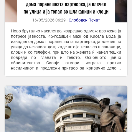
дома поранешната партнерка, ја влечел
по улица и ја тепал со шлаканици и клоци
16/05/2026 06:29 -
Слободен Печат
Ново брутално насилство, изврешно од маж врз жена ја
потресе јавноста. 45-годишен маж од Кисела Вода ја
извадил од домот поранешната партнерка, ја влечел по
улица до неговиот дом, каде што ја тепал со шлаканици,
клоци и со телефон, при што на жената ѝ нанел тешки
повреди по главата и телото. Основното јавно
обвинителство Скопје отвори истрага против
насилникот и предложи притвор за кривично дело –
Телесна повреда. На осомничениот претходно ...