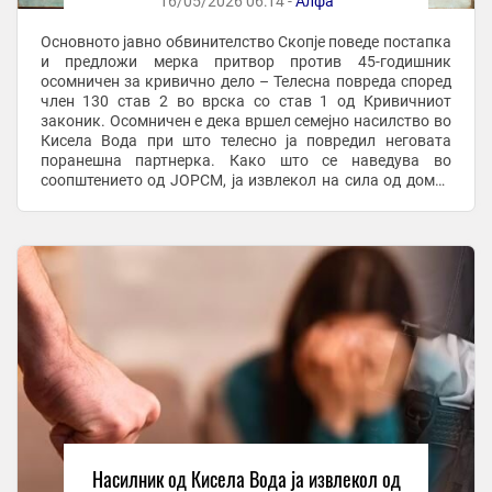
16/05/2026 06:14 -
Алфа
Основното јавно обвинителство Скопје поведе постапка
и предложи мерка притвор против 45-годишник
осомничен за кривично дело – Телесна повреда според
член 130 став 2 во врска со став 1 од Кривичниот
законик. Осомничен е дека вршел семејно насилство во
Кисела Вода при што телесно ја повредил неговата
поранешна партнерка. Како што се наведува во
соопштението од ЈОРСМ, ја извлекол на сила од домот
во кој живеела жртвата, ја влечел и туркал до ...
Насилник од Кисела Вода ја извлекол од