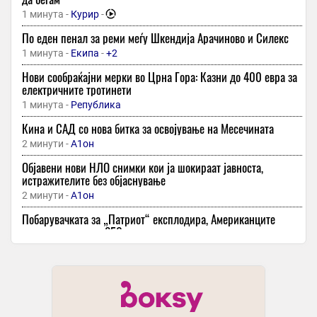
1 минута -
Курир
-
По еден пенал за реми меѓу Шкендија Арачиново и Силекс
1 минута -
Екипа
-
+2
Нови сообраќајни мерки во Црна Гора: Казни до 400 евра за
електричните тротинети
1 минута -
Република
Кина и САД со нова битка за освојување на Месечината
2 минути -
А1он
Објавени нови НЛО снимки кои ја шокираат јавноста,
истражителите без објаснување
2 минути -
А1он
Побарувачката за „Патриот“ експлодира, Американците
имаат помалку од 850 преостанати пресретнувачи
2 минути -
Инфо
-
+1
Рубен Аморим: „Целта на Милан е освојување на Скудетото“
16 минути -
Спорт Манија
Вашиот тревник ќе порасне повторно зелен по сушата, ако