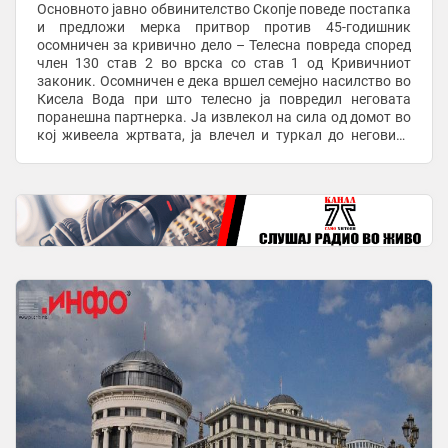
Основното јавно обвинителство Скопје поведе постапка
и предложи мерка притвор против 45-годишник
осомничен за кривично дело – Телесна повреда според
член 130 став 2 во врска со став 1 од Кривичниот
законик. Осомничен е дека вршел семејно насилство во
Кисела Вода при што телесно ја повредил неговата
поранешна партнерка. Ја извлекол на сила од домот во
кој живеела жртвата, ја влечел и туркал до неговиот
дом во близина, ја внел внатре и физички ...