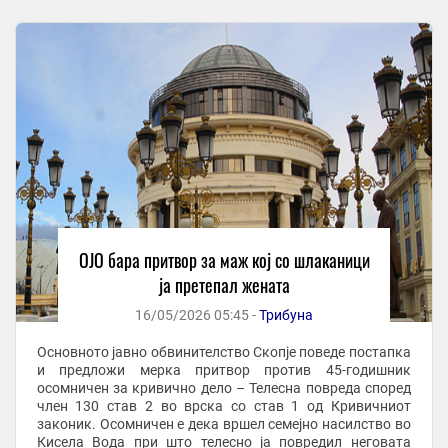
ОЈО бара притвор за маж кој со шлаканици
ја претепал жената
16/05/2026 05:45 -
Трибуна
Основното јавно обвинителство Скопје поведе постапка
и предложи мерка притвор против 45-годишник
осомничен за кривично дело – Телесна повреда според
член 130 став 2 во врска со став 1 од Кривичниот
законик. Осомничен е дека вршел семејно насилство во
Кисела Вода при што телесно ја повредил неговата