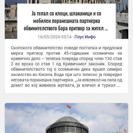
Ја тепал со клоци, шлаканици и со
мобилен поранешната партнерка
обвинителството бара притвор за жител на
кисела вода
16/05/2026 05:14 -
Плус Инфо
Скопското обвинителство поведе постапка и предложи
мерка притвор против 45-годишник осомничен за
кривично дело – телесна повреда според член 130 став
2 во врска со став 1 од Кривичниот законик. Според
обвинителството тој е осомничен дека вршел семејно
насилство во Кисела Вода при што телесно ја повредил
неговата поранешна партнерка. „Ја извлекол на сила од
домот во кој живеела жртвата, ја влечел и туркал до
неговиот дом во близина, ја внел ...