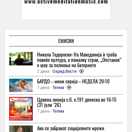
Градежни активности за асфалтирање на седум краци од
ул.”Момчило Јорданоски”
1 час -
Охрид1
-
Директорот на српскиот Телеком, на Арена спорт, Блумберг и
Еуроњуз прогласен персона нон грата во Косово
ЕМИСИИ
1 час -
360 Степени
-
+2
Кам Баскет и Про Баскет Кавадарци без лиценци за новата
Никола Тодороски: На Македонија ѝ треба
сезона
повеќе култура, а помалку страв, „Опстанок“
е шоу за полнење на батериите
1 час -
Екипа
2 дена -
Охрид Вести
-
ИНФЛАЦИЈАТА ВО ЈУЛИ СЕ СПУШТИ НА 2,3 ОТСТО: Храната
поевтини за 1,1 отсто, транспортот поскапе за 4,4 отсто
БАРДО – мини серија – НЕДЕЛА 20:10
1 час -
Лидер
7 дена -
Телма
-
Шабан Сулејман пред интернационален предизвик: Интерес
Црвена линија с.6. e.191 денеска во 16:15
од Саудиска Арабија, Кувајт и Дубаи!
(31 јули ’26)
1 час -
Спортска Мрежа
7 дена -
Телма
Италија под долготраен топлотен бран: Температурите
остануваат екстремно високи и во наредните 10 дена
Ако се забранат социјалните мрежи
1 час -
Вечер Прес