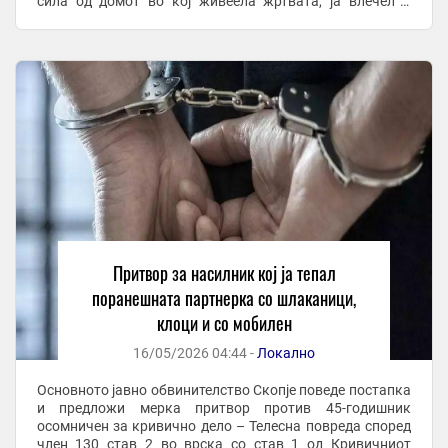
сила од домот во кој живеела жртвата, ја влечел и
туркал до неговиот дом во близина, ја внел ...
Притвор за насилник кој ја тепал
поранешната партнерка со шлаканици,
клоци и со мобилен
16/05/2026 04:44 -
Локално
Основното јавно обвинителство Скопје поведе постапка
и предложи мерка притвор против 45-годишник
осомничен за кривично дело – Телесна повреда според
член 130 став 2 во врска со став 1 од Кривичниот