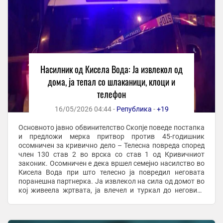
Насилник од Кисела Вода: Ја извлекол од
дома, ја тепал со шлаканици, клоци и
телефон
16/05/2026 04:44 -
Република
-
+19
Основното јавно обвинителство Скопје поведе постапка
и предложи мерка притвор против 45-годишник
осомничен за кривично дело – Телесна повреда според
член 130 став 2 во врска со став 1 од Кривичниот
законик. Осомничен е дека вршел семејно насилство во
Кисела Вода при што телесно ја повредил неговата
поранешна партнерка. Ја извлекол на сила од домот во
кој живеела жртвата, ја влечел и туркал до неговиот
дом во близина, ја внел внатре и физички ...