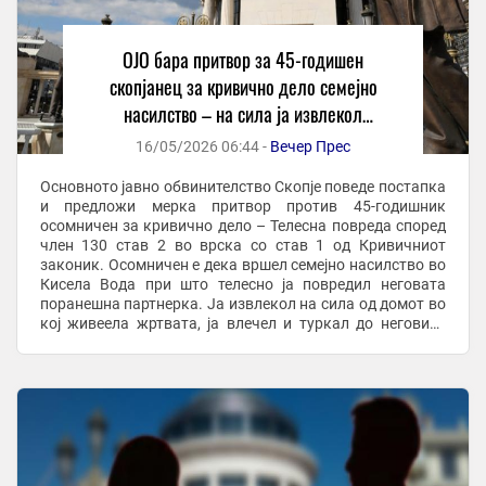
ОЈО бара притвор за 45-годишен
скопјанец за кривично дело семејно
насилство – на сила ја извлекол
поранешната партнерка од дома, ја
16/05/2026 06:44 -
Вечер Прес
влечел и ја клоцал
Основното јавно обвинителство Скопје поведе постапка
и предложи мерка притвор против 45-годишник
осомничен за кривично дело – Телесна повреда според
член 130 став 2 во врска со став 1 од Кривичниот
законик. Осомничен е дека вршел семејно насилство во
Кисела Вода при што телесно ја повредил неговата
поранешна партнерка. Ја извлекол на сила од домот во
кој живеела жртвата, ја влечел и туркал до неговиот
дом во близина, ја внел внатре и физички ...