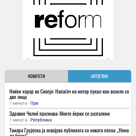
НОВИТЕТИ
АКТУЕЛНО
Ноќен хорор во Скопје: Напаѓач на мотор пукал кон возило со
две лица
1 минута -
Прв
Здравко Чолиќ признава: Моите ќерки се разгалени
1 минута -
Република
Тамара Грујеска ја освојува публиката со новата песна „Нема
да бегам“