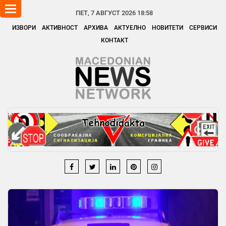
Toggle
ПЕТ, 7 АВГУСТ 2026 18:58
navigation
ИЗВОРИ
АКТИВНОСТ
АРХИВА
АКТУЕЛНО
НОВИТЕТИ
СЕРВИСИ
КОНТАКТ