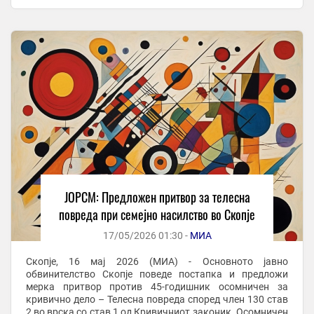
во кој живеела жртвата, ја влечел и туркал до ...
ЈОРСМ: Предложен притвор за телесна
повреда при семејно насилство во Скопје
17/05/2026 01:30 -
МИА
Скопје, 16 мај 2026 (МИА) - Основното јавно
обвинителство Скопје поведе постапка и предложи
мерка притвор против 45-годишник осомничен за
кривично дело – Телесна повреда според член 130 став
2 во врска со став 1 од Кривичниот законик. Осомничен