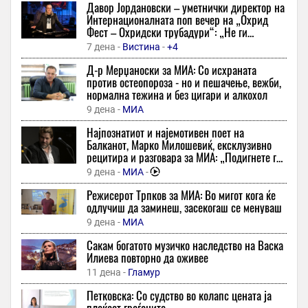
31 минута -
Слободен Печат
-
Давор Јордановски – уметнички директор на
Интернационалната поп вечер на „Охрид
ВЛЕН: Коридорот 8 се гради, ДУИ се распаѓа
Фест – Охридски трубадури“: „Не ги
32 минути -
24 Инфо
-
+1
копираме светските трендови – сакаме ние
7 дена -
Вистина
-
+4
да бидеме инспирација“
(/) Еден од најголемите украински стадиони погоден во руски
Д-р Мерџаноски за МИА: Со исхраната
напад
против остеопороза - но и пешачење, вежби,
32 минути -
Инфо
-
+2
нормална тежина и без цигари и алкохол
Претседателката на ФС на Норвешка побара оставка од
9 дена -
МИА
Инфантино: „За тебе веќе нема враќање назад“
Најпознатиот и најемотивен поет на
45 минути -
Спорт Манија
-
+1
Балканот, Марко Милошевиќ, ексклузивно
рецитира и разговара за МИА: „Подигнете го
Бугарското МНР изрази сериозна загриженост поради новото
ракавот - ако сте се наежиле од стиховите,
одбивање на Судот во Кочани за лекувањето на Ива
9 дена -
МИА
-
добро е!“
Михаилова
Режисерот Трпков за МИА: Во мигот кога ќе
46 минути -
Трибуна
-
+1
одлучиш да заминеш, засекогаш се менуваш
Што да облечете на интервју за работа? Една грешка може да
9 дена -
МИА
остави лош прв впечаток
Сакам богатото музичко наследство на Васка
46 минути -
Попара
Илиева повторно да оживее
Благоје Ѓорѓевиќ, грумер: Заблуда е дека секое куче треба да
11 дена -
Гламур
се потстрижува многу кратко во лето
Петковска: Со судство во колапс цената ја
46 минути -
Слободен Печат
плаќаат граѓаните