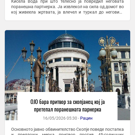
Кисела Вода при што телесно ја повредил неговата
поранешна партнерка. Ја извлекол на сила од домот во
кој живеела жртвата, ја влечел и туркал до неговиот
дом во близина, ја внел внатре и ...
ОЈО бара притвор за скопјанец кој ја
претепал поранешната парнерка
16/05/2026 05:30 -
Рацин
Основното јавно обвинителство Скопје поведе постапка
и предложи мерка притвор против 45-годишник