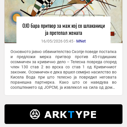
ОЈО бара притвор за маж кој со шлаканици
ја претепал жената
16/05/2026 05:45 -
MNet
Основното јавно обвинителство Скопје поведе постапка
и предложи мерка притвор против 45-годишник
осомничен за кривично дело – Телесна повреда според
член 130 став 2 во врска со став 1 од Кривичниот
законик. Осомничен е дека вршел семејно насилство во
Кисела Вода при што телесно ја повредил неговата
поранешна партнерка. Како што се наведува во
соопштението од ЈОРСМ, ја извлекол на сила од домот
во кој живеела жртвата, ја влечел и туркал до ...