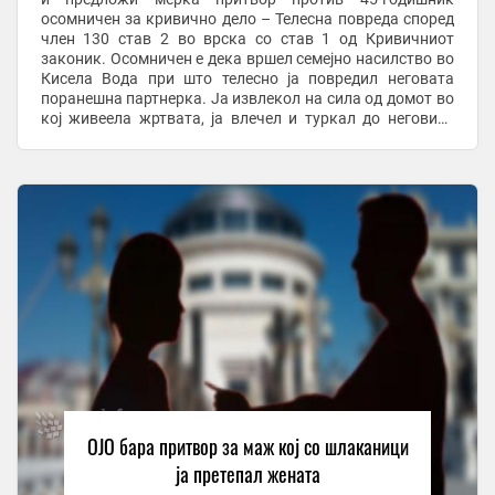
осомничен за кривично дело – Телесна повреда според
член 130 став 2 во врска со став 1 од Кривичниот
законик. Осомничен е дека вршел семејно насилство во
Кисела Вода при што телесно ја повредил неговата
поранешна партнерка. Ја извлекол на сила од домот во
кој живеела жртвата, ја влечел и туркал до неговиот
дом во близина, ја внел внатре и физички ...
ОЈО бара притвор за маж кој со шлаканици
ја претепал жената