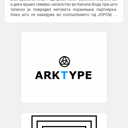
е дека вршел семејно насилство во Кисела Вода при што
телесно ја повредил неговата поранешна партнерка.
Како што се наведува во соопштението од ЈОРСМ, ја
извлекол на сила од домот во кој живеела ...