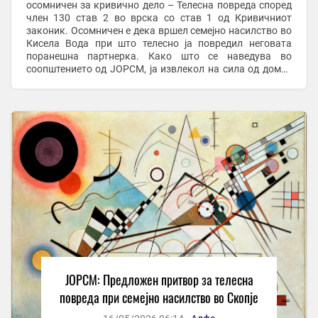
осомничен за кривично дело – Телесна повреда според
член 130 став 2 во врска со став 1 од Кривичниот
законик. Осомничен е дека вршел семејно насилство во
Кисела Вода при што телесно ја повредил неговата
поранешна партнерка. Како што се наведува во
соопштението од ЈОРСМ, ја извлекол на сила од домот
во кој живеела жртвата, ја влечел и туркал до ...
ЈОРСМ: Предложен притвор за телесна
повреда при семејно насилство во Скопје