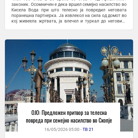
законик. Осомничен е дека вршел семејно насилство во
Кисела Вода при што телесно ја повредил неговата
поранешна партнерка. Ја извлекол на сила од домот во
кој живеела жртвата, ја влечел и туркал до неговиот
дом во близина, ја внел внатре и физички ...
ОЈО: Предложен притвор за телесна
повреда при семејно насилство во Скопје
16/05/2026 05:00 -
ТВ 21