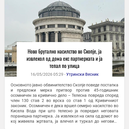
Ново брутално насилство во Скопје, ја
извлекол од дома екс партнерката и ја
тепал по улица
16/05/2026 05:29 -
Утрински Весник
Основното јавно обвинителство Скопје поведе постапка
и предложи мерка притвор против 45-годишник
осомничен за кривично дело – Телесна повреда според
член 130 став 2 во врска со став 1 од Кривичниот
законик. Осомничен е дека вршел семејно насилство во
Кисела Вода при што телесно ја повредил неговата
поранешна партнерка. Ја извлекол на сила од домот во
кој живеела жртвата, ја влечел и туркал до неговиот
дом во близина, ја внел внатре и физички ...