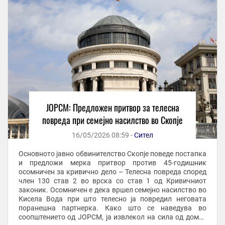
ЈОРСМ: Предложен притвор за телесна
повреда при семејно насилство во Скопје
16/05/2026 08:59 -
Сител
Основното јавно обвинителство Скопје поведе постапка
и предложи мерка притвор против 45-годишник
осомничен за кривично дело – Телесна повреда според
член 130 став 2 во врска со став 1 од Кривичниот
законик. Осомничен е дека вршел семејно насилство во
Кисела Вода при што телесно ја повредил неговата
поранешна партнерка. Како што се наведува во
соопштението од ЈОРСМ, ја извлекол на сила од домот