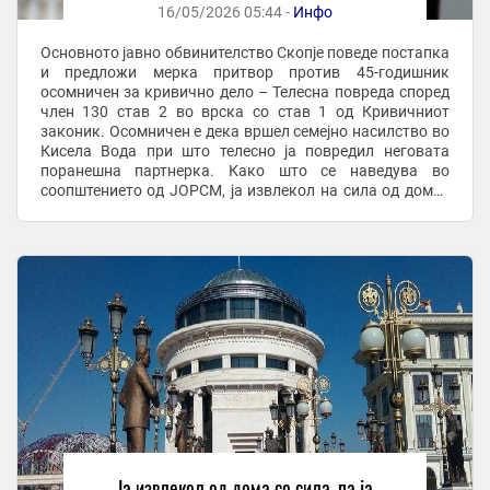
16/05/2026 05:44 -
Инфо
Основното јавно обвинителство Скопје поведе постапка
и предложи мерка притвор против 45-годишник
осомничен за кривично дело – Телесна повреда според
член 130 став 2 во врска со став 1 од Кривичниот
законик. Осомничен е дека вршел семејно насилство во
Кисела Вода при што телесно ја повредил неговата
поранешна партнерка. Како што се наведува во
соопштението од ЈОРСМ, ја извлекол на сила од домот
во кој живеела жртвата, ја влечел и туркал до ...
Ја извлекол од дома со сила, па ја