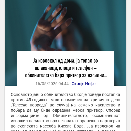
Ја извлекол од дома, ја тепал со
шлаканици, клоци и телефон –
обвинителство бара притвор за насилник
од Кисела Вода
16/05/2026 04:44 -
Скопје Инфо
Основното јавно обвинителство Скопје поведе постапка
против 45-годишен маж осомничен за кривично дело
„Телесна повреда“ во случај на семејно насилство и
побара да му биде одредена мерка притвор. Според
информациите од Обвинителството, осомничениот
извршил насилство врз неговата поранешна партнерка
во скопската населба Кисела Вода. „Ја извлекол на