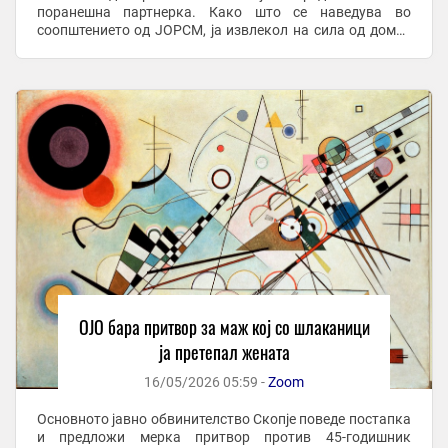
поранешна партнерка. Како што се наведува во
соопштението од ЈОРСМ, ја извлекол на сила од домот
во кој живеела жртвата, ја влечел и туркал до ...
ОЈО бара притвор за маж кој со шлаканици
ја претепал жената
16/05/2026 05:59 -
Zoom
Основното јавно обвинителство Скопје поведе постапка
и предложи мерка притвор против 45-годишник