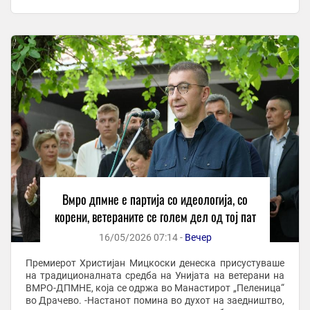
почит кон луѓето кои ги поставиле темелите на ...
Вмро дпмне е партија со идеологија, со
корени, ветераните се голем дел од тој пат
16/05/2026 07:14 -
Вечер
Премиерот Христијан Мицкоски денеска присустуваше
на традиционалната средба на Унијата на ветерани на
ВМРО-ДПМНЕ, која се одржа во Манастирот „Пеленица“
во Драчево. -Настанот помина во духот на заедништво,