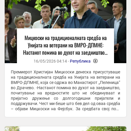
Мицкоски на традиционалната средба на
Унијата на ветерани на ВМРО-ДПМНЕ:
Настанот помина во духот на заедништво и
почитување на вредностите што не
16/05/2026 04:14 -
Република
-
обединуваат
Премиерот Христијан Мицкоски денеска присустуваше
на традиционалната средба на Унијата на ветерани на
ВМРО-ДПМНЕ, која се одржа во Манастирот „Пеленица“
во Драчево. -Настанот помина во духот на заедништво,
почитување на вредностите што не обединуваат и
пријатно дружење со долгогодишни пријатели и
поддржувачи. Чест ми беше што бев дел од оваа средба
– објави Мицкоски на Фејсбук. За средбата свој пост
објави и скопскиот градоначалник Орце ...