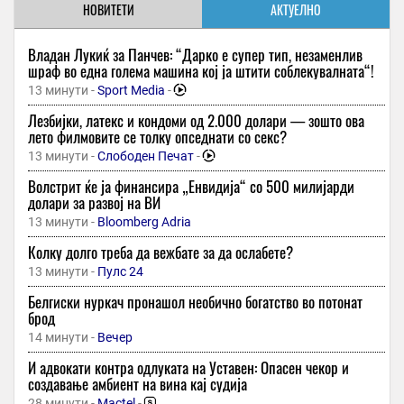
НОВИТЕТИ
АКТУЕЛНО
Владан Лукиќ за Панчев: “Дарко е супер тип, незаменлив
шраф во една голема машина кој ја штити соблекувалната“!
13 минути -
Sport Media
-
Лезбијки, латекс и кондоми од 2.000 долари — зошто ова
лето филмовите се толку опседнати со секс?
13 минути -
Слободен Печат
-
Волстрит ќе ја финансира „Енвидија“ со 500 милијарди
долари за развој на ВИ
13 минути -
Bloomberg Adria
Колку долго треба да вежбате за да ослабете?
13 минути -
Пулс 24
Белгиски нуркач пронашол необично богатство во потонат
брод
14 минути -
Вечер
И адвокати контра одлуката на Уставен: Опасен чекор и
создавање амбиент на вина кај судија
28 минути -
Mactel
-