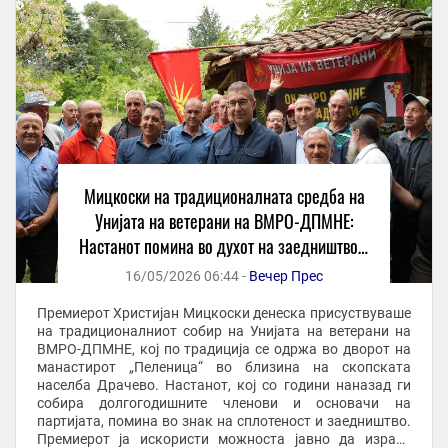
Мицкоски на традиционалната средба на
Унијата на ветерани на ВМРО-ДПМНЕ:
Настанот помина во духот на заедништво и
почитување на вредностите што не
16/05/2026 06:44 -
Вечер Прес
обединуваат
Премиерот Христијан Мицкоски денеска присуствуваше
на традиционалниот собир на Унијата на ветерани на
ВМРО-ДПМНЕ, кој по традиција се одржа во дворот на
манастирот „Пеленица“ во близина на скопската
населба Драчево. Настанот, кој со години наназад ги
собира долгогодишните членови и основачи на
партијата, помина во знак на сплотеност и заедништво.
Премиерот ја искористи можноста јавно да изрази