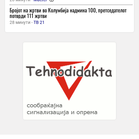
Бројот на жртви во Колумбија надмина 100, претседателот
потврди 111 жртви
28 минути -
ТВ 21
Француски десен бек ќе тресе мрежи за Тиквеш
28 минути -
Гол
Една билка може да помогне против комарците на балконот
28 минути -
Рацин
„Peugeot“ го враќа „GTi“ како хибрид
28 минути -
Денар
„HSBC“ ќе откупува сопствени акции по подобрата од
очекуваното добивка
29 минути -
Денар
Автобуси на „лажиче“: Првите 30 ќе пристигнат до јануари,
останатите 120 за година ипол
29 минути -
Независен
-
+1
Украина погоди две големи руски рафинерии оддалечени
стотици километри од границата