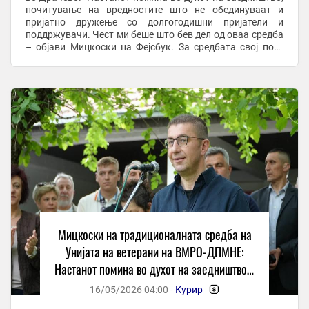
почитување на вредностите што не обединуваат и
пријатно дружење со долгогодишни пријатели и
поддржувачи. Чест ми беше што бев дел од оваа средба
– објави Мицкоски на Фејсбук. За средбата свој пост
објави и скопскиот градоначалник Орце ...
Мицкоски на традиционалната средба на
Унијата на ветерани на ВМРО-ДПМНЕ:
Настанот помина во духот на заедништво и
почитување на вредностите што не
16/05/2026 04:00 -
Курир
-
обединуваат