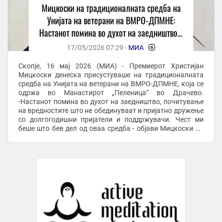
Мицкоски на традиционалната средба на
Унијата на ветерани на ВМРО-ДПМНЕ:
Настанот помина во духот на заедништво и
почитување на вредностите што не
17/05/2026 07:29 -
МИА
-
обединуваат
Скопје, 16 мај 2026 (МИА) - Премиерот Христијан
Мицкоски денеска присустуваше на традиционалната
средба на Унијата на ветерани на ВМРО-ДПМНЕ, која се
одржа во Манастирот „Пеленица“ во Драчево.
-Настанот помина во духот на заедништво, почитување
на вредностите што не обединуваат и пријатно дружење
со долгогодишни пријатели и поддржувачи. Чест ми
беше што бев дел од оваа средба - објави Мицкоски на
Фејсбук. За средбата свој пост објави и ...