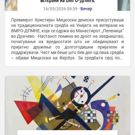
16/05/2026 09:59 -
Вечер
Премиерот Христијан Мицкоски денеска присустуваше
на традиционалната средба на Унијата на ветерани на
ВМРО-ДПМНЕ, која се одржа во Манастирот „Пеленица“
во Драчево. -Настанот помина во духот на заедништво,
почитување на вредностите што не обединуваат и
пријатно дружење со долгогодишни пријатели и
поддржувачи. Чест ми беше што бев дел од оваа средба
– објави Мицкоски на Фејсбук. За средбата свој пост
објави и скопскиот градоначалник Орце ...