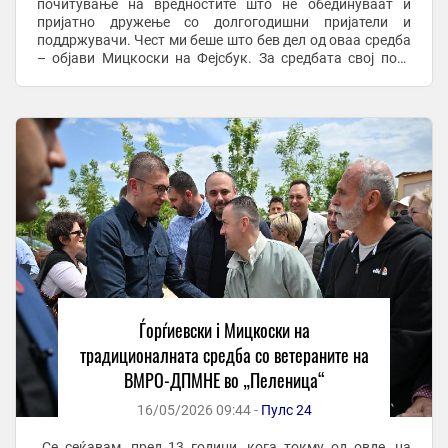
почитување на вредностите што не обединуваат и
пријатно дружење со долгогодишни пријатели и
поддржувачи. Чест ми беше што бев дел од оваа средба
– објави Мицкоски на Фејсбук. За средбата свој пост
објави и скопскиот градоначалник Орце ...
Ѓорѓиевски i Мицкоски на
традиционалната средба со ветераните на
ВМРО-ДПМНЕ во „Пеленица“
16/05/2026 09:44 -
Пулс 24
„Се сеќавам, пред 13 години, кога токму од овде, на