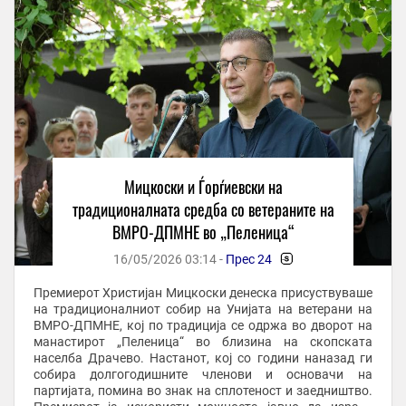
Мицкоски и Ѓорѓиевски на
традиционалната средба со ветераните на
ВМРО-ДПМНЕ во „Пеленица“
16/05/2026 03:14 -
Прес 24
-
Премиерот Христијан Мицкоски денеска присуствуваше
на традиционалниот собир на Унијата на ветерани на
ВМРО-ДПМНЕ, кој по традиција се одржа во дворот на
манастирот „Пеленица“ во близина на скопската
населба Драчево. Настанот, кој со години наназад ги
собира долгогодишните членови и основачи на
партијата, помина во знак на сплотеност и заедништво.