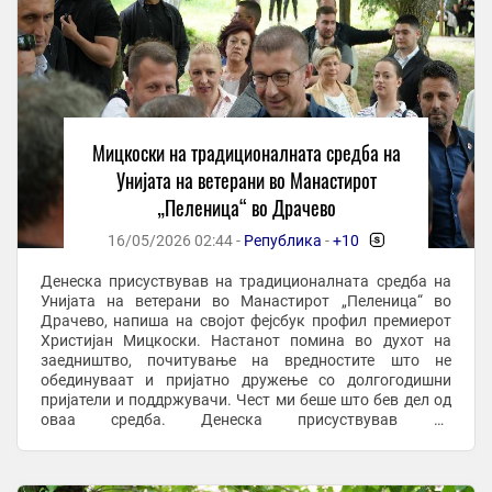
Мицкоски на традиционалната средба на
Унијата на ветерани во Манастирот
„Пеленица“ во Драчево
16/05/2026 02:44 -
Република
-
+10
-
Денеска присуствував на традиционалната средба на
Унијата на ветерани во Манастирот „Пеленица“ во
Драчево, напиша на својот фејсбук профил премиерот
Христијан Мицкоски. Настанот помина во духот на
заедништво, почитување на вредностите што не
обединуваат и пријатно дружење со долгогодишни
пријатели и поддржувачи. Чест ми беше што бев дел од
оваа средба. Денеска присуствував на
традиционалната средба на Унијата на ветерани во
Манастирот ...