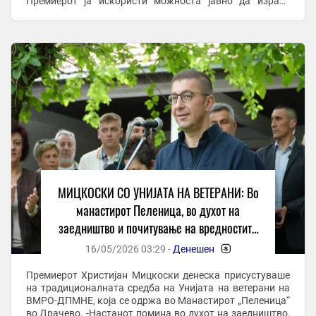
Премиерот ја искористи можноста јавно да изрази
почит кон луѓето кои ги поставиле темелите на ...
МИЦКОСКИ СО УНИЈАТА НА ВЕТЕРАНИ: Во
манастирот Пеленица, во духот на
заедништво и почитување на вредностите
што не обединуваат
16/05/2026 03:29 -
Денешен
-
Премиерот Христијан Мицкоски денеска присустуваше
на традиционалната средба на Унијата на ветерани на
ВМРО-ДПМНЕ, која се одржа во Манастирот „Пеленица“
во Драчево. -Настанот помина во духот на заедништво,