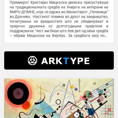
Премиерот Христијан Мицкоски денеска присустуваше
на традиционалната средба на Унијата на ветерани на
ВМРО-ДПМНЕ, која се одржа во Манастирот „Пеленица“
во Драчево. -Настанот помина во духот на заедништво,
почитување на вредностите што не обединуваат и
пријатно дружење со долгогодишни пријатели и
поддржувачи. Чест ми беше што бев дел од оваа средба
– објави Мицкоски на Фејсбук. За средбата свој пост
објави и скопскиот градоначалник Орце ...