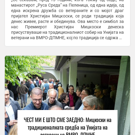
манастирот „Руса Среда“ на Пеленица, од една идеја, од
една искрена дружба со ветераните и со мојот драг
пријател Христијан Мицкоски, се роди традиција која
денес живее, расте и обединува. Ова место е симбол за
нас Премиерот Христијан Мицкоски денеска
присуствуваше на традиционалниот собир на Унијата на
ветерани на ВМРО-ДПМНЕ, кој по традиција се одржа во
дворот на манастирот „Пеленица“ во ...
ЧЕСТ МИ Е ШТО СМЕ ЗАЕДНО: Мицкоски на
традиционалната средба на Унијата на
ветерани на ВМРО-ДПМНЕ