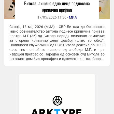
Битола, лишено едно лице поднесена
кривична пријава
17/05/2026 11:30 -
МИА
Скопје, 16 мај 2026 (МИА) - СВР Битола до Основното
јавно обвинителство Битола поднесе кривична пријава
против М.Ѓ.(36) од Битола поради основано сомнение
за сторено кривично дело „разбојништво во обид“.
Полициски службеници од СВР Битола денеска во 01:00
часот по полноќ го лишиле од слобода М.Ѓ. и при
извршен претрес со Наредба од основен суд Битола во
неговиот дом бил пронајден и одземен пиштол. Според
пријавеното истиот на 30 април во ...