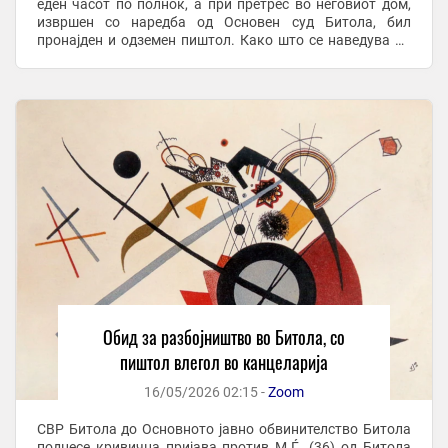
еден часот по полноќ, а при претрес во неговиот дом,
извршен со наредба од Основен суд Битола, бил
пронајден и одземен пиштол. Како што се наведува во
пријавата, М.Ѓ. на 30 април 2026 година ...
Обид за разбојништво во Битола, со
пиштол влегол во канцеларија
16/05/2026 02:15 -
Zoom
СВР Битола до Основното јавно обвинителство Битола
поднесе кривична пријава против М.Ѓ. (36) од Битола