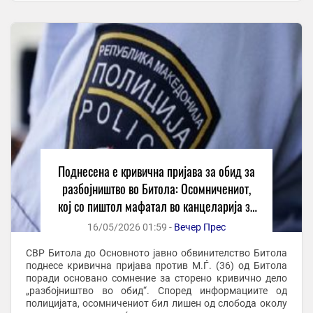
Поднесена е кривична пријава за обид за
разбојништво во Битола: Осомничениот,
кој со пиштол мафатал во канцеларија за
брз кредити, e лишен од слобода
16/05/2026 01:59 -
Вечер Прес
СВР Битола до Основното јавно обвинителство Битола
поднесе кривична пријава против М.Ѓ. (36) од Битола
поради основано сомнение за сторено кривично дело
„разбојништво во обид“. Според информациите од
полицијата, осомничениот бил лишен од слобода околу