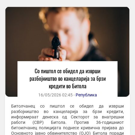
Со пиштол се обидел да изврши
разбојништво во канцеларија за брзи
кредити во Битола
16/05/2026 02:45 -
Република
Битолчанец со пиштол се обидел да изврши
разбојништво во канцеларија за брзи кредити,
информираат денеска од Секторот за внатрешни
работи (СВР) Битола. Против 36-годишниот
битоилчанец полицијата поднесе кривична пријава до
Основното јавно обвинителство (ОЈО) Битола поради