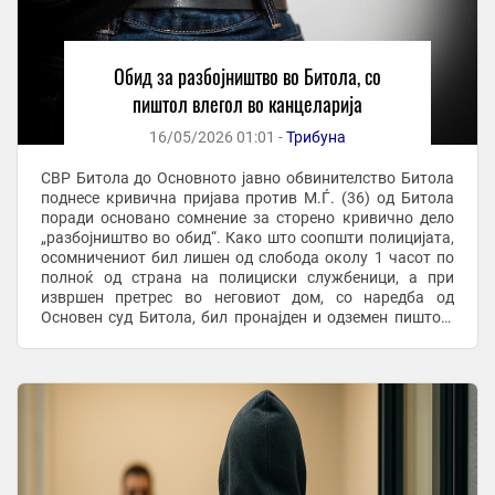
Обид за разбојништво во Битола, со
пиштол влегол во канцеларија
16/05/2026 01:01 -
Трибуна
СВР Битола до Основното јавно обвинителство Битола
поднесе кривична пријава против М.Ѓ. (36) од Битола
поради основано сомнение за сторено кривично дело
„разбојништво во обид“. Како што соопшти полицијата,
осомничениот бил лишен од слобода околу 1 часот по
полноќ од страна на полициски службеници, а при
извршен претрес во неговиот дом, со наредба од
Основен суд Битола, бил пронајден и одземен пиштол.
Според пријавата, М.Ѓ. на 30 април 2026 ...