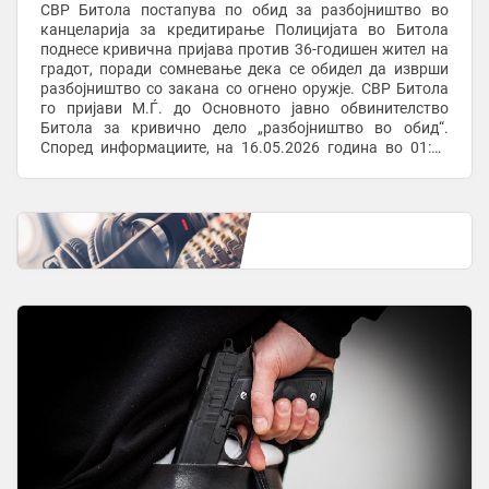
СВР Битола постапува по обид за разбојништво во
канцеларија за кредитирање Полицијата во Битола
поднесе кривична пријава против 36-годишен жител на
градот, поради сомневање дека се обидел да изврши
разбојништво со закана со огнено оружје. СВР Битола
го пријави М.Ѓ. до Основното јавно обвинителство
Битола за кривично дело „разбојништво во обид“.
Според информациите, на 16.05.2026 година во 01:00
часот тој бил лишен од слобода од полициски ...