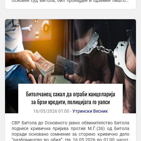
Основен суд Битола, бил пронајден и одземен пиштол.
Според пријавата, М.Ѓ. на 30 април 2026 ...
Битолчанец сакал да ограби канцеларија
за брзи кредити, полицијата го уапси
16/05/2026 01:00 -
Утрински Весник
СВР Битола до Основното јавно обвинителство Битола
поднесе кривична пријава против М.Ѓ.(36) од Битола
поради основано сомнение за сторено кривично дело
“разбојништво во обид”. На 16.05.2026 во 01:00 часот,