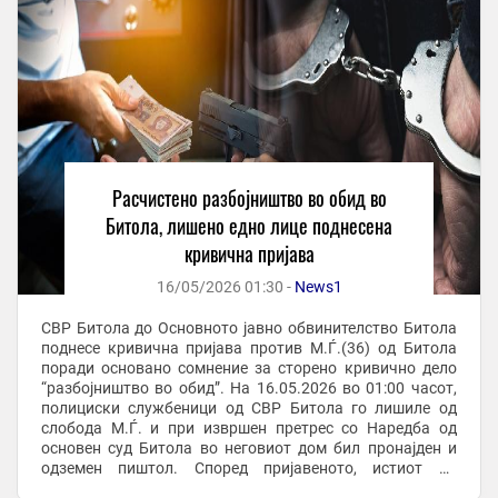
Расчистено разбојништво во обид во
Битола, лишено едно лице поднесена
кривична пријава
16/05/2026 01:30 -
News1
СВР Битола до Основното јавно обвинителство Битола
поднесе кривична пријава против М.Ѓ.(36) од Битола
поради основано сомнение за сторено кривично дело
“разбојништво во обид”. На 16.05.2026 во 01:00 часот,
полициски службеници од СВР Битола го лишиле од
слобода М.Ѓ. и при извршен претрес со Наредба од
основен суд Битола во неговиот дом бил пронајден и
одземен пиштол. Според пријавеното, истиот на
30.04.2026 во 18:10 часот во канцеларија за ...