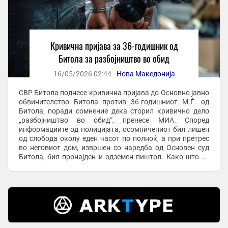
Кривична пријава за 36-годишник од
Битола за разбојништво во обид
16/05/2026 02:44 -
Нова Македонија
СВР Битола поднесе кривична пријава до Основно јавно
обвинителство Битола против 36-годишниот М.Ѓ. од
Битола, поради сомнение дека сторил кривично дело
„разбојништво во обид“, пренесе МИА. Според
информациите од полицијата, осомничениот бил лишен
од слобода околу еден часот по полноќ, а при претрес
во неговиот дом, извршен со наредба од Основен суд
Битола, бил пронајден и одземен пиштол. Како што се
наведува во пријавата, М.Ѓ. на 30 април ...