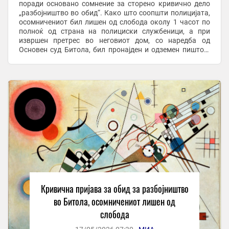
поради основано сомнение за сторено кривично дело
„разбојништво во обид“. Како што соопшти полицијата,
осомничениот бил лишен од слобода околу 1 часот по
полноќ од страна на полициски службеници, а при
извршен претрес во неговиот дом, со наредба од
Основен суд Битола, бил пронајден и одземен пиштол.
Според пријавата, М.Ѓ. на 30 април 2026 ...
Кривична пријава за обид за разбојништво
во Битола, осомничениот лишен од
слобода