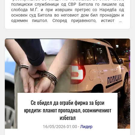
полициски службеници од СВР Битола го лишиле од
слобода М.Ѓ. и при извршен претрес со Наредба од
основен суд Битола во неговиот дом бил пронајден и
одземен пиштол. Според пријавеното, истиот на
30.04.2026 во 18:10 часот во канцеларија за ...
Се обидел да ограби фирма за брзи
кредити: планот пропаднал, осомничениот
избегал
16/05/2026 01:00 -
Лидер