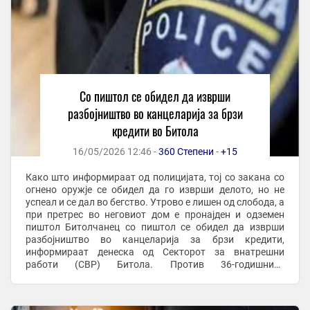
Со пиштол се обидел да изврши
разбојништво во канцеларија за брзи
кредити во Битола
16/05/2026 12:46 -
360 Степени
-
+15
Како што информираат од полицијата, тој со закана со
огнено оружје се обидел да го изврши делото, но не
успеал и се дал во бегство. Утрово е лишен од слобода, а
при претрес во неговиот дом е пронајден и одземен
пиштол Битолчанец со пиштол се обидел да изврши
разбојништво во канцеларија за брзи кредити,
информираат денеска од Секторот за внатрешни
работи (СВР) Битола. Против 36-годишниот
битоилчанец полицијата поднесе кривична пријава до ...