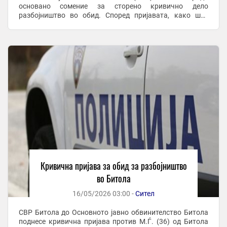
основано сомение за сторено кривично дело
разбојништво во обид. Според пријавата, како што
иформираат од битолската полиција, настанот се
случил на 30 април годинава околу ...
Кривична пријава за обид за разбојништво
во Битола
16/05/2026 03:00 -
Сител
СВР Битола до Основното јавно обвинителство Битола
поднесе кривична пријава против М.Ѓ. (36) од Битола