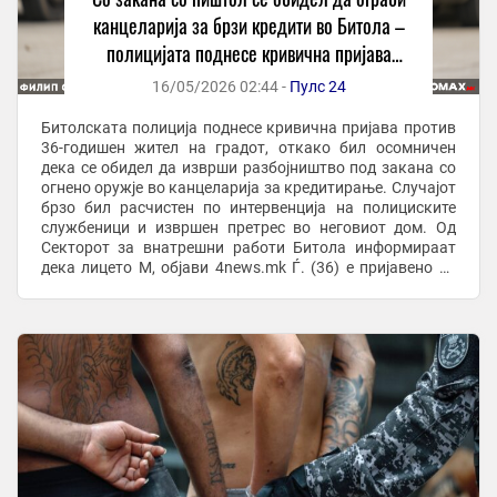
канцеларија за брзи кредити во Битола –
полицијата поднесе кривична пријава
против 36-годишник!
16/05/2026 02:44 -
Пулс 24
Битолската полиција поднесе кривична пријава против
36-годишен жител на градот, откако бил осомничен
дека се обидел да изврши разбојништво под закана со
огнено оружје во канцеларија за кредитирање. Случајот
брзо бил расчистен по интервенција на полициските
службеници и извршен претрес во неговиот дом. Од
Секторот за внатрешни работи Битола информираат
дека лицето М, објави 4news.mk Ѓ. (36) е пријавено за
кривично дело „разбојништво во ...