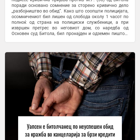
поради основано сомнение за сторено кривично дело
„разбојништво во обид“. Како што соопшти полицијата,
осомничениот бил лишен од слобода околу 1 часот по
полноќ од страна на полициски службеници, а при
извршен претрес во неговиот дом, со наредба од
Основен суд Битола, бил пронајден и одземен пиштол.
Според пријавата, М.Ѓ. на 30 април 2026 ...
Уапсен е битолчанец по неуспешен обид
за кражба во канцеларија за брзи кредити