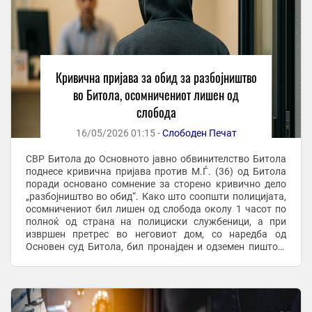
Кривична пријава за обид за разбојништво
во Битола, осомничениот лишен од
слобода
16/05/2026 01:15 -
Слободен Печат
СВР Битола до Основното јавно обвинителство Битола
поднесе кривична пријава против М.Ѓ. (36) од Битола
поради основано сомнение за сторено кривично дело
„разбојништво во обид“. Како што соопшти полицијата,
осомничениот бил лишен од слобода околу 1 часот по
полноќ од страна на полициски службеници, а при
извршен претрес во неговиот дом, со наредба од
Основен суд Битола, бил пронајден и одземен пиштол.
Според пријавата, М.Ѓ. на 30 април 2026 ...