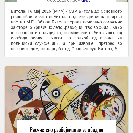
17/05/2026 07:30 -
МИА
Битола, 16 мај 2026 (МИА) - СВР Битола до Основното
јавно обвинителство Битола поднесе кривична пријава
против М.Ѓ. (36) од Битола поради основано сомнение
за сторено кривично дело „разбојништво во обид“. Како
што соопшти полицијата, осомничениот бил лишен од
слобода околу 1 часот по полноќ од страна на
полициски службеници, а при извршен претрес во
неговиот дом, со наредба од Основен суд Битола, бил
пронајден и одземен пиштол. Според ...
Расчистено разбојништво во обид во