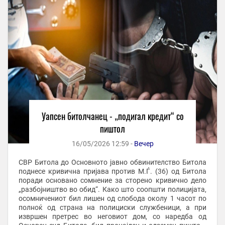
Уапсен битолчанец - „подигал кредит“ со
пиштол
16/05/2026 12:59 -
Вечер
СВР Битола до Основното јавно обвинителство Битола
поднесе кривична пријава против М.Ѓ. (36) од Битола
поради основано сомнение за сторено кривично дело
„разбојништво во обид“. Како што соопшти полицијата,
осомничениот бил лишен од слобода околу 1 часот по
полноќ од страна на полициски службеници, а при
извршен претрес во неговиот дом, со наредба од