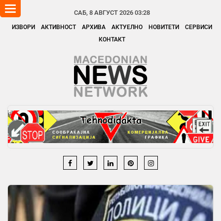
Toggle
САБ, 8 АВГУСТ 2026 03:28
navigation
ИЗВОРИ
АКТИВНОСТ
АРХИВА
АКТУЕЛНО
НОВИТЕТИ
СЕРВИСИ
КОНТАКТ