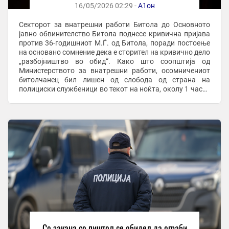
16/05/2026 02:29 -
А1он
Секторот за внатрешни работи Битола до Основното
јавно обвинителство Битола поднесе кривична пријава
против 36-годишниот М.Ѓ. од Битола, поради постоење
на основано сомнение дека е сторител на кривично дело
„разбојништво во обид“. Како што соопштија од
Министерството за внатрешни работи, осомничениот
битолчанец бил лишен од слобода од страна на
полициски службеници во текот на ноќта, околу 1 часот
по полноќ. Веднаш по лишувањето, врз основа ...
Со закана со пиштол се обидел да ограби