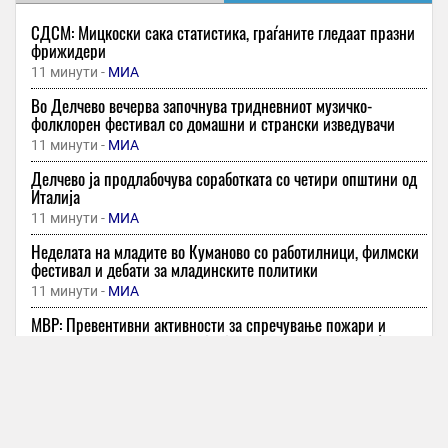
СДСМ: Мицкоски сака статистика, граѓаните гледаат празни
фрижидери
11 минути -
МИА
Во Делчево вечерва започнува тридневниот музичко-
фолклорен фестивал со домашни и странски изведувачи
11 минути -
МИА
Делчево ја продлабочува соработката со четири општини од
Италија
11 минути -
МИА
Неделата на младите во Куманово со работилници, филмски
фестивал и дебати за младинските политики
11 минути -
МИА
МВР: Превентивни активности за спречување пожари и
имотни деликти, како и за безбедно учество во сообраќајот
12 минути -
МИА
Лишен од слобода дебранец, управувал возило без дозвола,
друг поради физички напад на сограѓанин
12 минути -
МИА