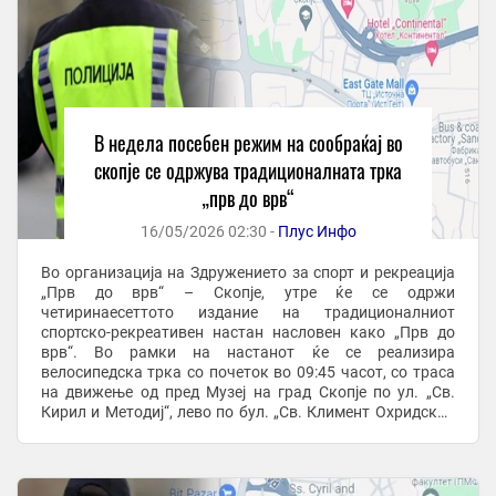
В недела посебен режим на сообраќај во
скопје се одржува традиционалната трка
„прв до врв“
16/05/2026 02:30 -
Плус Инфо
Во организација на Здружението за спорт и рекреација
„Прв до врв“ – Скопје, утре ќе се одржи
четиринаесеттото издание на традиционалниот
спортско-рекреативен настан насловен како „Прв до
врв“. Во рамки на настанот ќе се реализира
велосипедска трка со почеток во 09:45 часот, со траса
на движење од пред Музеј на град Скопје по ул. „Св.
Кирил и Методиј“, лево по бул. „Св. Климент Охридски“,
право по бул. „Мајка Тереза“, лево по ул. „Тодор ...