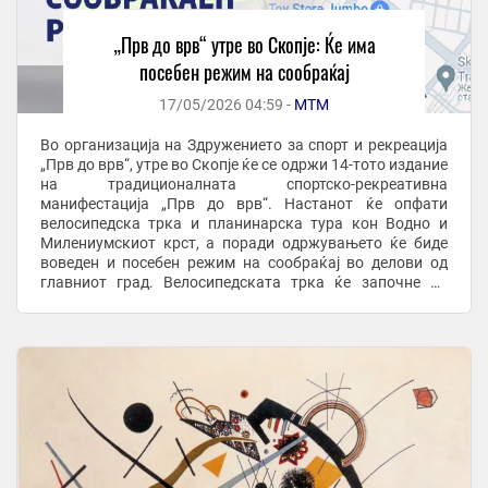
„Прв до врв“ утре во Скопје: Ќе има
посебен режим на сообраќај
17/05/2026 04:59 -
МТМ
Во организација на Здружението за спорт и рекреација
„Прв до врв“, утре во Скопје ќе се одржи 14-тото издание
на традиционалната спортско-рекреативна
манифестација „Прв до врв“. Настанот ќе опфати
велосипедска трка и планинарска тура кон Водно и
Милениумскиот крст, а поради одржувањето ќе биде
воведен и посебен режим на сообраќај во делови од
главниот град. Велосипедската трка ќе започне во
09:45 часот пред Музејот на град Скопје, а ...