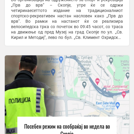
„Прв до врв“ – Скопје, утре ќе се одржи
четиринаесеттото издание на традиционалниот
спортско-рекреативен настан насловен како „Прв до
врв“. Во рамки на настанот ќе се реализира
велосипедска трка со почеток во 09:45 часот, со траса
на движење од пред Музеј на град Скопје по ул. „Св.
Кирил и Методиј“, лево по бул. „Св. Климент Охридски“,
право по бул. „Мајка Тереза“, лево по ул. „Тодор ...
Посебен режим на сообраќај во недела во
Скопје