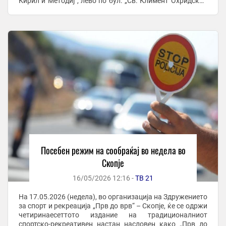
Кирил и Методиј“, лево по бул. „Св. Климент Охридски“,
право по бул. „Мајка Тереза“, лево ...
Посебен режим на сообраќај во недела во
Скопје
16/05/2026 12:16 -
ТВ 21
На 17.05.2026 (недела), во организација на Здружението
за спорт и рекреација „Прв до врв“ – Скопје, ќе се одржи
четиринаесеттото издание на традиционалниот
спортско-рекреативен настан насловен како „Прв до