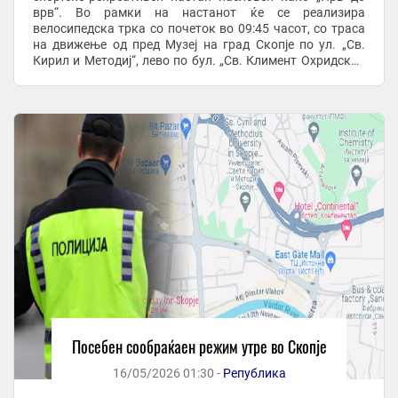
врв“. Во рамки на настанот ќе се реализира
велосипедска трка со почеток во 09:45 часот, со траса
на движење од пред Музеј на град Скопје по ул. „Св.
Кирил и Методиј“, лево по бул. „Св. Климент Охридски“,
право по бул. „Мајка Тереза“, лево ...
Посебен сообраќаен режим утре во Скопје
16/05/2026 01:30 -
Република