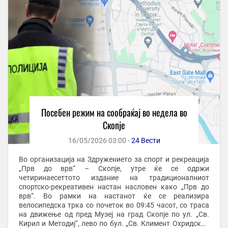
Посебен режим на сообраќај во недела во
Скопје
16/05/2026 03:00 -
24 Вести
Во организација на Здружението за спорт и рекреација
„Прв до врв“ – Скопје, утре ќе се одржи
четиринаесеттото издание на традиционалниот
спортско-рекреативен настан насловен како „Прв до
врв“. Во рамки на настанот ќе се реализира
велосипедска трка со почеток во 09:45 часот, со траса
на движење од пред Музеј на град Скопје по ул. „Св.
Кирил и Методиј“, лево по бул. „Св. Климент Охридски“,