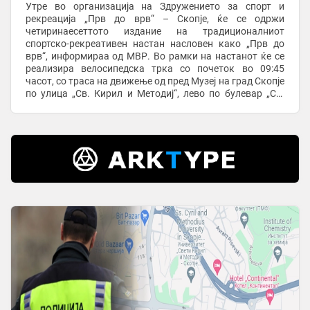
Утре во организација на Здружението за спорт и
рекреација „Прв до врв“ – Скопје, ќе се одржи
четиринаесеттото издание на традиционалниот
спортско-рекреативен настан насловен како „Прв до
врв“, информираа од МВР. Во рамки на настанот ќе се
реализира велосипедска трка со почеток во 09:45
часот, со траса на движење од пред Музеј на град Скопје
по улица „Св. Кирил и Методиј“, лево по булевар „Св.
Климент Охридски“, право по булевар „Мајка ...