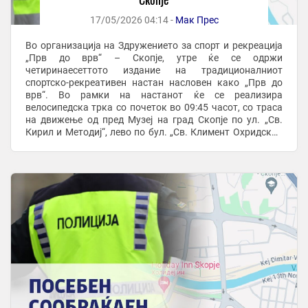
17/05/2026 04:14 -
Мак Прес
Во организација на Здружението за спорт и рекреација
„Прв до врв“ – Скопје, утре ќе се одржи
четиринаесеттото издание на традиционалниот
спортско-рекреативен настан насловен како „Прв до
врв“. Во рамки на настанот ќе се реализира
велосипедска трка со почеток во 09:45 часот, со траса
на движење од пред Музеј на град Скопје по ул. „Св.
Кирил и Методиј“, лево по бул. „Св. Климент Охридски“,
право по бул. „Мајка Тереза“, лево по ул. „Тодор ...