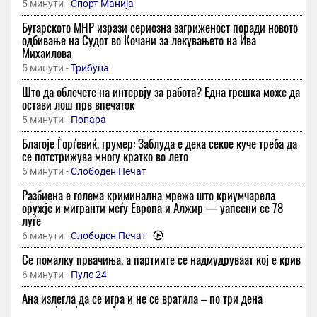
5 минути -
Спорт Манија
Бугарското МНР изрази сериозна загриженост поради новото
одбивање на Судот во Кочани за лекувањето на Ива
Михаилова
5 минути -
Трибуна
Што да облечете на интервју за работа? Една грешка може да
остави лош прв впечаток
5 минути -
Попара
Благоје Ѓорѓевиќ, грумер: Заблуда е дека секое куче треба да
се потстрижува многу кратко во лето
6 минути -
Слободен Печат
Разбиена е голема криминална мрежа што криумчарела
оружје и мигранти меѓу Европа и Алжир — уапсени се 78
луѓе
6 минути -
Слободен Печат
-
Се помалку првачиња, а партиите се надмудруваат кој е крив
6 минути -
Пулс 24
Ана излегла да се игра и не се вратила – по три дена
полицијата ја пронајде жива и здрава