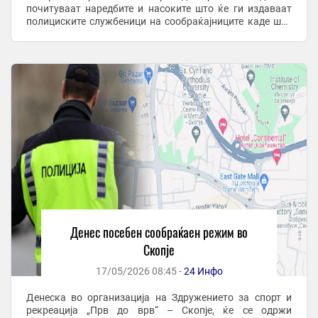
почитуваат наредбите и насоките што ќе ги издаваат
полициските службеници на сообраќајниците каде што
ќе се одвива настанот, со цел ...
Денес посебен сообраќаен режим во
Скопје
17/05/2026 08:45 -
24 Инфо
Денеска во организација на Здружението за спорт и
рекреација „Прв до врв“ – Скопје, ќе се одржи