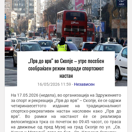
„Прв до врв“ во Скопје – утре посебен
сообраќаен режим поради спортскиот
настан
16/05/2026 11:59 -
Независен
На 17.05.2026 (недела), во организација на Здружението
за спорт и рекреација „Прв до врв“ – Скопје, ќе се одржи
четиринаесеттото издание на традиционалниот
спортско-рекреативен настан насловен како „Прв до
врв“. Во рамки на настанот ќе се реализира
велосипедска трка со почеток во 09:45 часот, со траса
на движење од пред Музеј на град Скопје по ул. „Св.