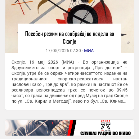
Посебен режим на сообраќај во недела во
Скопје
17/05/2026 07:30 -
МИА
Скопје, 16 мај 2026 (МИА) - Во организација на
Здружението за спорт и рекреација „Прв до врв“ –
Скопје, утре ќе се одржи четиринаесеттото издание на
традиционалниот спортско-рекреативен настан
насловен како „Прв до врв“. Во рамки на настанот ќе се
реализира велосипедска трка со почеток во 09:45
часот, со траса на движење од пред Музеј на град Скопје
по ул. „Св. Кирил и Методиј“, лево по бул. „Св. Климент
Охридски“, право по бул. „Мајка ...