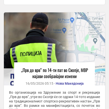
право по бул. „Мајка Тереза“, лево по ул. „Тодор ...
„Прв до врв“ по 14-ти пат во Скопје, МВР
најави сообраќајни измени
16/05/2026 05:15 -
Нова Македонија
Во организација на Здружение за спорт и рекреација
„Прв до врв“, утре во Скопје ќе се одржи 14-тото издание
на традиционалниот спортско-рекреативен настан „Прв
до врв“. Во рамки на манифестацијата, со почеток во