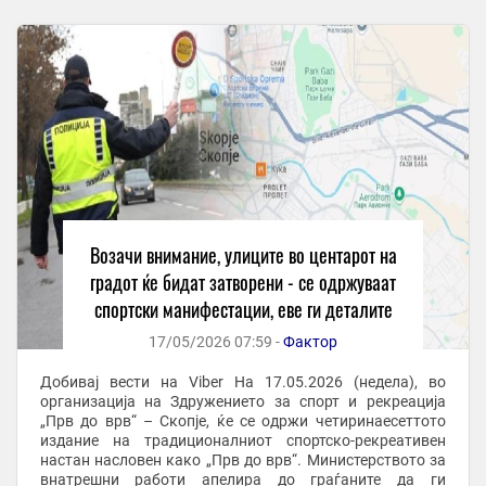
Возачи внимание, улиците во центарот на
градот ќе бидат затворени - се одржуваат
спортски манифестации, еве ги деталите
17/05/2026 07:59 -
Фактор
Добивај вести на Viber На 17.05.2026 (недела), во
организација на Здружението за спорт и рекреација
„Прв до врв“ – Скопје, ќе се одржи четиринаесеттото
издание на традиционалниот спортско-рекреативен
настан насловен како „Прв до врв“. Министерството за
внатрешни работи апелира до граѓаните да ги