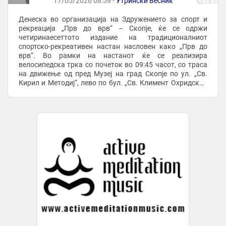
17/05/2026 08:59 -
Утрински Весник
Денеска во организација на Здружението за спорт и
рекреација „Прв до врв“ – Скопје, ќе се одржи
четиринаесеттото издание на традиционалниот
спортско-рекреативен настан насловен како „Прв до
врв“. Во рамки на настанот ќе се реализира
велосипедска трка со почеток во 09:45 часот, со траса
на движење од пред Музеј на град Скопје по ул. „Св.
Кирил и Методиј“, лево по бул. „Св. Климент Охридски“,
право по бул. „Мајка Тереза“, лево по ул. „Тодор ...