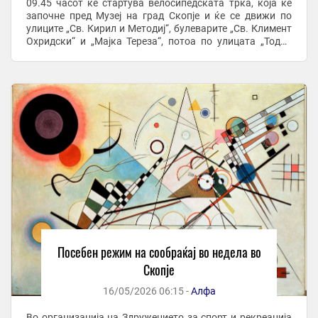
09.45 часот ќе стартува велосипедската трка, која ќе
започне пред Музеј на град Скопје и ќе се движи по
улиците „Св. Кирил и Методиј“, булеварите „Св. Климент
Охридски“ и „Мајка Тереза“, потоа по улицата „Тодор
Александров“ и ...
Посебен режим на сообраќај во недела во
Скопје
16/05/2026 06:15 -
Алфа
Во организација на Здружението за спорт и рекреација