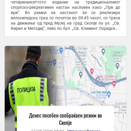
четиринаесеттото издание на традиционалниот
спортско-рекреативен настан насловен како „Прв до
врв“. Во рамки на настанот ќе се реализира
велосипедска трка со почеток во 09:45 часот, со траса
на движење од пред Музеј на град Скопје по ул. „Св.
Кирил и Методиј“, лево по бул. „Св. Климент Охридски“,
право по бул. „Мајка Тереза“, лево по ул. „Тодор ...
Денес посебен сообраќаен режим во
Скопје