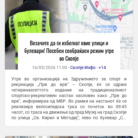
Возачите да ги избегнат овие улици и
булевари! Посебен сообраќаен режим утре
во Скопје
16/05/2026 11:00 -
Скопје Инфо
-
+14
Утре во организација на Здружението за спорт и
рекреација „Прв до врв“ – Скопје, ќе се одржи
четиринаесеттото издание на традиционалниот
спортско-рекреативен настан насловен како „Прв до
врв“, информираа од МВР. Во рамки на настанот ќе се
реализира велосипедска трка со почеток во 09:45
часот, со траса на движење од пред Музеј на град Скопје
по улица „Св. Кирил и Методиј“, лево по булевар „Св.
Климент Охридски“, право по булевар „Мајка ...