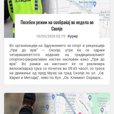
Посебен режим на сообраќај во недела во
Скопје
16/05/2026 02:15 -
Курир
Во организација на Здружението за спорт и рекреација
„Прв до врв“ – Скопје, утре ќе се одржи
четиринаесеттото издание на традиционалниот
спортско-рекреативен настан насловен како „Прв до
врв“. Во рамки на настанот ќе се реализира
велосипедска трка со почеток во 09:45 часот, со траса
на движење од пред Музеј на град Скопје по ул. „Св.
Кирил и Методиј“, лево по бул. „Св. Климент Охридски“,
право по бул. „Мајка Тереза“, лево по ул. „Тодор ...