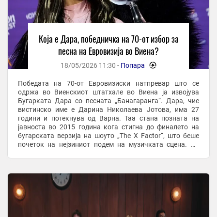
Која е Дара, победничка на 70-от избор за
песна на Евровизија во Виена?
18/05/2026 11:30 -
Попара
-
Победата на 70-от Евровизиски натпревар што се
одржа во Виенскиот штатхале во Виена ја извојува
Бугарката Дара со песната „Банагаранга“. Дара, чие
вистинско име е Дарина Николаева Јотова, има 27
години и потекнува од Варна. Таа стана позната на
јавноста во 2015 година кога стигна до финалето на
бугарската верзија на шоуто „The X Factor“, што беше
почеток на нејзиниот подем на музичката сцена. Во
текот на нејзината кариера, таа изгради ...