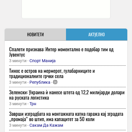
НОВИТЕТИ
АКТУЕЛНО
Спалети признава: Интер моментално е подобар тим од
Јувентус
3 минути -
Спорт Манија
Тинос е остров на мермерот, гулабарниците и
традиционалните грчки села
3 минути -
Република
-
Зеленски: Украина ѝ нанесе штета од 12,2 милијарди долари
на руската логистика
3 минути -
Трн
Заврши изградбата на монтажната катна гаража кај зградата
„промаја“ во штип, има капацитет за 50 коли
3 минути -
Сакам Да Кажам