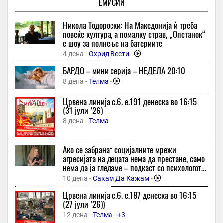
ЕМИСИИ
може да се претвори во многу скапа грешка
1 час -
Слободен Печат
Никола Тодороски: На Македонија ѝ треба
Календар на МПЦ-ОА: Свети Климент Охридски Чудотворец
повеќе култура, а помалку страв, „Опстанок“
и Св. Пантелејмон
е шоу за полнење на батериите
1 час -
Охрид Прес
-
+1
4 дена -
Охрид Вести
-
Ова омилено јадење од компири најмногу го зголемува
БАРДО – мини серија – НЕДЕЛА 20:10
ризикот од дијабетес
8 дена -
Телма
-
2 часа -
Слободен Печат
Црвена линија с.6. e.191 денеска во 16:15
Тест на личноста — изберете слика од Ван Гог и откријте што
(31 јули ’26)
ви недостига во животот
8 дена -
Телма
2 часа -
Слободен Печат
Дали Сеута беше само почеток? Во Шпанија, врие по
мигрантската криза, прстот покажан кон САД и Израел
Ако се забранат социјалните мрежи
агресијата на децата нема да престане, само
5 часа -
МИА
нема да ја гледаме – подкаст со психологот
емилија бошкова
Украинските напади врз „Вајлдберис“ тешко ја погодуваат
10 дена -
Сакам Да Кажам
-
руската економија
Црвена линија с.6. e.187 денеска во 16:15
5 часа -
МИА
(27 јули ’26))
Еврокoмесарката за технологија, Хена Виркунен,ги повика
12 дена -
Телма
-
+3
Мета и ТикТок да се борат против дезинформациите