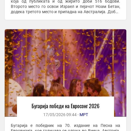
која од публиката и од жирито доби 516 бодови.
Второто место го освои Израел и пејачот Ноам Бетан,
додека третото место и припадна на Австралија. Добри
резултати остварија и претставниците на ...
Бугарија победи на Евросонг 2026
17/05/2026 09:44 -
МРТ
Бугарија е победник на 70. издание на Песна на
Евровизија, кое годинава се одржа во Виена, Австрија.