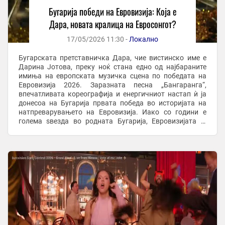
Бугарија победи на Евровизија: Која е
Дара, новата кралица на Евросонгот?
17/05/2026 11:30 -
Локално
Бугарската претставничка Дара, чие вистинско име е
Дарина Јотова, преку ноќ стана едно од најбараните
имиња на европската музичка сцена по победата на
Евровизија 2026. Заразната песна „Бангаранга“,
впечатливата кореографија и енергичниот настап ѝ ја
донесоа на Бугарија првата победа во историјата на
натпреварувањето на Евровизија. Иако со години е
голема ѕвезда во родната Бугарија, Евровизијата ја
лансираше пред милионска публика низ цела ...