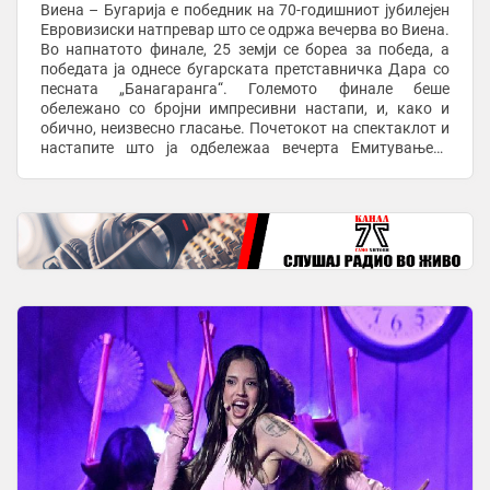
Виена – Бугарија е победник на 70-годишниот јубилејен
Евровизиски натпревар што се одржа вечерва во Виена.
Во напнатото финале, 25 земји се бореа за победа, а
победата ја однесе бугарската претставничка Дара со
песната „Банагаранга“. Големото финале беше
обележано со бројни импресивни настапи, и, како и
обично, неизвесно гласање. Почетокот на спектаклот и
настапите што ја одбележаа вечерта Емитувањето
започна со Парада на знамињата, на ...