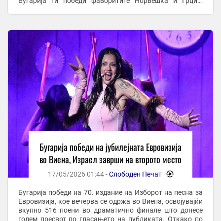
Бугарија ги победи фаворитите Норвешка и Грција
освојувајќи најмногу гласови од земјите учеснички,
жирито ...
Бугарија победи на јубилејната Евровизија
во Виена, Израел заврши на второто место
17/05/2026 01:44 -
Слободен Печат
-
Бугарија победи на 70. издание на Изборот на песна за
Евровизија, кое вечерва се одржа во Виена, освојувајќи
вкупно 516 поени во драматично финале што донесе
голем пресврт по гласањето на публиката. Откако по