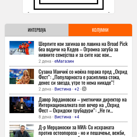
панорамски лет, четворица загинати
33 минути -
Скопје1
-
Осимен подиве и само брзата реакција на соиграчите го
спаси да не направи голема глупост
33 минути -
ИНТЕРВЈУА
Екипа
КОЛУМНИ
Денеска на проф. д-р Кристоф Бенедиктер ќе му биде
Шерпите кои загинаа во лавина на Broad Pick
врачена Светската награда на хуманизам
беа водичи на Кедев – Oгромна загуба за
33 минути -
Охрид Прес
нивните семејства и за сите нас кои
споделувавме фасцинантни моменти со нив,
Внимание, албанија драстично ги заострува казните во
2 дена -
еМагазин
вели тој
сообраќајот во некои случаи може трајно да биде одземена
Сузана Манчиќ со моќна порака пред „Охрид
дозволата
Фест“: „Популарноста е расиплива стока,
33 минути -
Плус Инфо
денес си ѕвезда, утре те нема никаде“!
Се урна балкон од напуштена куќа во Риека: Двајца млади
2 дена -
Вистина
-
+2
-
заробени под бетон
Давор Јордановски – уметнички директор на
33 минути -
Пулс 24
Интернационалната поп вечер на „Охрид
Фест – Охридски трубадури“: „Не ги
Родриго даде гол и го посвети на Меси, но Интер Мајами
копираме светските трендови – сакаме ние
загуби дома
8 дена -
Вистина
-
+4
да бидеме инспирација“
48 минути -
Спорт Манија
-
Д-р Мерџаноски за МИА: Со исхраната
против остеопороза - но и пешачење, вежби,
Бруно Гимараеш официјално во Арсенал