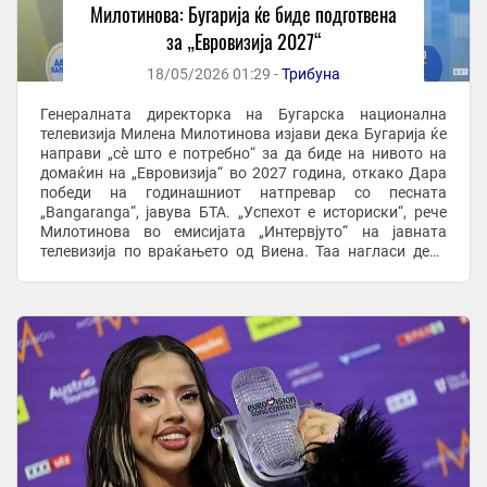
Милотинова: Бугарија ќе биде подготвена
за „Евровизија 2027“
18/05/2026 01:29 -
Трибуна
Генералната директорка на Бугарска национална
телевизија Милена Милотинова изјави дека Бугарија ќе
направи „сѐ што е потребно“ за да биде на нивото на
домаќин на „Евровизија“ во 2027 година, откако Дара
победи на годинашниот натпревар со песната
„Bangaranga“, јавува БТА. „Успехот е историски“, рече
Милотинова во емисијата „Интервјуто“ на јавната
телевизија по враќањето од Виена. Таа нагласи дека
организацијата на натпреварот ќе биде тимска ...