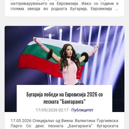
натпреварувањето на Евровизија. Иако со години е
голема ѕвезда во родната Бугарија, Евровизија ја
лансираше пред милионска публика низ цела ...
Бугарија победи на Евровизија 2026 со
песната “Бангаранга”
17/05/2026 02:17 -
Публицитет
17.05.2026 Специјално од Виена: Валентина Ѓоргиевска
Парго Со денс песната „Бангаранга“ бугарската