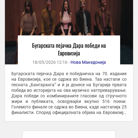
Бугарската пејачка Дара победи на
Евровизија
18/05/2026 12:16 -
Нова Македонија
Бугарската пејачка Дара е победничка на 70. издание
на Евровизија, кое се одржа во Виена. Таа настапи со
песната „Бангаранга“ и ѝ ја донесе на Бугарија првата
победа во историјата на ова музичко натпреварување.
Дара победи со комбинираните гласови од стручното
жири и публиката, освојувајќи вкупно 516 поени.
Големото финале се одржа во Виена, каде настапија 25
финалисти. Според официјалната објава на Евровизија,
Дара била водечка и кај ...