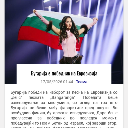
Бугарија е победник на Евровизија
17/05/2026 01:44 -
Телма
Бугарија победи на изборот за песна на Евровизија со
„денс“ песната „Bangaranga“. Победата беше
изненадување за многумина, со оглед на тоа што
Бугарија не беше меѓу фаворитите пред шоуто. Во
возбудлив финиш, бугарската изведувачка, Дара беше
прогласена за победник во последен момент,
победувајќи го Ноам Бетан од Израел, кој заврши втор.