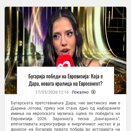
Бугарија победи на Евровизија: Која е
Дара, новата кралица на Евросонгот?
17/05/2026 12:16 -
Локално
-
Бугарската претставничка Дара, чие вистинско име е
Дарина Јотова, преку ноќ стана едно од најбараните
имиња на европската музичка сцена по победата на
Евровизија 2026. Заразната песна „Бангаранга“,
впечатливата кореографија и енергичниот настап ѝ ја
донесоа на Бугарија првата победа во историјата на