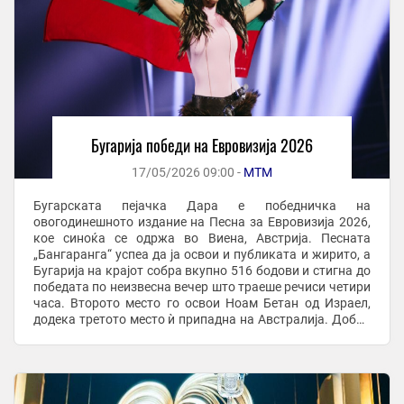
Бугарија победи на Евровизија 2026
17/05/2026 09:00 -
МТМ
Бугарската пејачка Дара е победничка на
овогодинешното издание на Песна за Евровизија 2026,
кое синоќа се одржа во Виена, Австрија. Песната
„Бангаранга“ успеа да ја освои и публиката и жирито, а
Бугарија на крајот собра вкупно 516 бодови и стигна до
победата по неизвесна вечер што траеше речиси четири
часа. Второто место го освои Ноам Бетан од Израел,
додека третото место ѝ припадна на Австралија. Добар
пласман на натпреварот остварија и ...