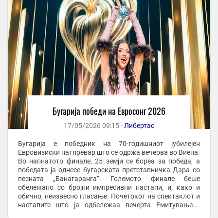
Бугарија победи на Евросонг 2026
17/05/2026 09:15 -
Либертас
Бугарија е победник на 70-годишниот јубилејен
Евровизиски натпревар што се одржа вечерва во Виена.
Во напнатото финале, 25 земји се бореа за победа, а
победата ја однесе бугарската претставничка Дара со
песната „Банагаранга“. Големото финале беше
обележано со бројни импресивни настапи, и, како и
обично, неизвесно гласање. Почетокот на спектаклот и
настапите што ја одбележаа вечерта Емитувањето
започна со Парада на знамињата, на која ...