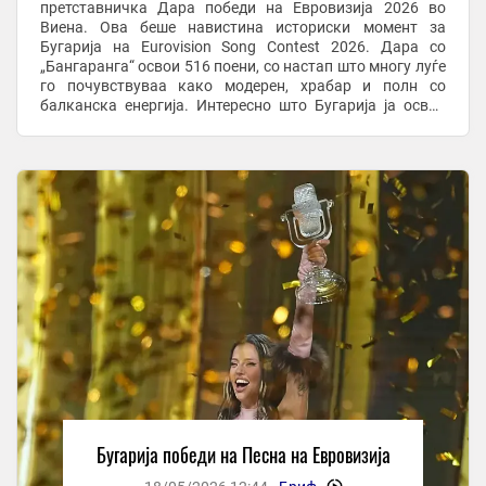
претставничка Дара победи на Евровизија 2026 во
Виена. Ова беше навистина историски момент за
Бугарија на Eurovision Song Contest 2026. Дара со
„Бангаранга“ освои 516 поени, со настап што многу луѓе
го почувствуваа како модерен, храбар и полн со
балканска енергија. Интересно што Бугарија ја освои
својата прва победа и победува земја што долго ...
Бугарија победи на Песна на Евровизија