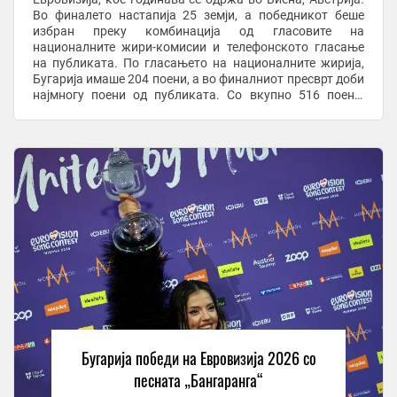
Во финалето настапија 25 земји, а победникот беше
избран преку комбинација од гласовите на
националните жири-комисии и телефонското гласање
на публиката. По гласањето на националните жирија,
Бугарија имаше 204 поени, а во финалниот пресврт доби
најмногу поени од публиката. Со вкупно 516 поени,
Бугарија стана победник на 70. издание на ...
Бугарија победи на Евровизија 2026 со
песната „Бангаранга“