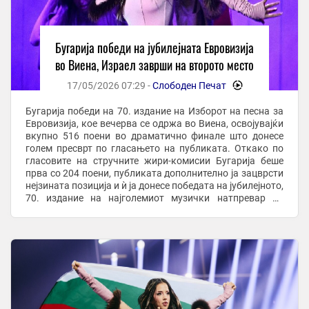
Бугарија победи на јубилејната Евровизија
во Виена, Израел заврши на второто место
17/05/2026 07:29 -
Слободен Печат
-
Бугарија победи на 70. издание на Изборот на песна за
Евровизија, кое вечерва се одржа во Виена, освојувајќи
вкупно 516 поени во драматично финале што донесе
голем пресврт по гласањето на публиката. Откако по
гласовите на стручните жири-комисии Бугарија беше
прва со 204 поени, публиката дополнително ја зацврсти
нејзината позиција и ѝ ја донесе победата на јубилејното,
70. издание на најголемиот музички натпревар во
Европа. На второто место ...