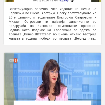
18/05/2026 12:44 -
Бриф
-
Спектакуларно започна 70то издание на Песна на
Еврвизија во Виена, Австрија. Преку претставување на
25те финалисти, водителите Викторија Сваровски и
Михаел Островски ги најавија финалистите во
придружба на Виенскиот симфониски оркестар.
Годинашното издание на Евровизија се одржа во
арената „Винер Штатхале“ во Виена, откако Австрија
минатата година победи со песната „Вејстед лав“.
Годинава се пееше на 13 јазици, а повеќето земји
направија и ...