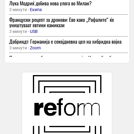
Лука Модриќ добива нова улога во Милан?
3 минути -
Екипа
Француски рецепт за дронови: Еве како „Рафалите“ ќе
уништуваат евтини камикази
3 минути -
USB
Добриндт: Германија е секојдневна цел на хибридна војна
3 минути -
Zoom
Познатата нискобуџетна авиокомпанија „Изиџет“ добива нов
сопственик
3 минути -
Фактор
📽️ автобус се заглави на траект за корчула, патниците го
тресеа следел едночасовен хаос, не помогнале ниту
синџирите
4 минути -
Плус Инфо
Продолжен рокот за Јавните повици за државно земјоделско
земјиште
15 минути -
Агро Тим
Трагедија во Рио де Жанеиро: Хеликоптер се урна за време на