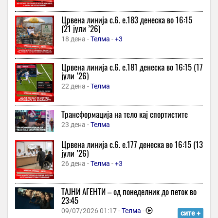
5 часа -
МИА
Црвена линија с.6. e.183 денеска во 16:15
Мацут разговараше со Зеленски за билатералните односи и
(21 јули ’26)
ситуацијата во Украина
18 дена -
Телма
-
+3
5 часа -
МИА
Битолскиот Камерен оркестар ќе одржи концерт на Големо
Црвена линија с.6. e.181 денеска во 16:15 (17
Езеро на Пелистер
јули ’26)
5 часа -
МИА
22 дена -
Телма
Мвр билтен
5 часа -
МИА
Трансформација на тело кај спортистите
Татко пријавен за напад врз 19-годишниот син и туркање по
23 дена -
Телма
скали, момчето завршило со тешки телесни повреди
Црвена линија с.6. e.177 денеска во 16:15 (13
5 часа -
МИА
јули ’26)
Скопјанец замолил машко лице да му помогне да извади
26 дена -
Телма
-
+3
пари, по што лицето насилно ги зело и избегало
5 часа -
МИА
ТАJНИ АГЕНТИ – од понеделник до петок во
Струмица град на спортот: Пет контролни натпревари, две
23:45
меѓународни и меч под рефлектори
09/07/2026 01:17 -
Телма
-
сите +
7 часа -
Спортска Мрежа