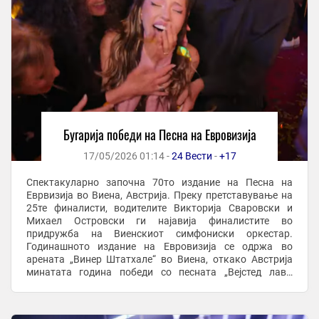
Бугарија победи на Песна на Евровизија
17/05/2026 01:14 -
24 Вести
-
+17
Спектакуларно започна 70то издание на Песна на
Еврвизија во Виена, Австрија. Преку претставување на
25те финалисти, водителите Викторија Сваровски и
Михаел Островски ги најавија финалистите во
придружба на Виенскиот симфониски оркестар.
Годинашното издание на Евровизија се одржа во
арената „Винер Штатхале“ во Виена, откако Австрија
минатата година победи со песната „Вејстед лав“.
Годинава се пееше на 13 јазици, а повеќето земји
направија и ...