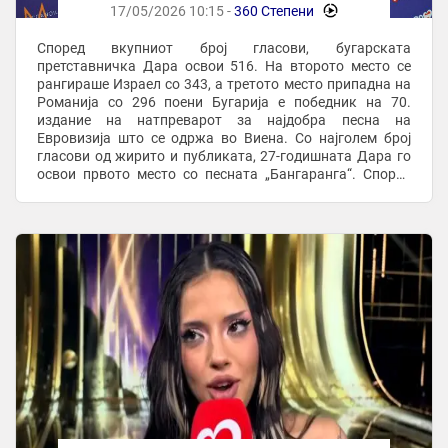
17/05/2026 10:15 -
360 Степени
-
Според вкупниот број гласови, бугарската
претставничка Дара освои 516. На второто место се
рангираше Израел со 343, а третото место припадна на
Романија со 296 поени Бугарија е победник на 70.
издание на натпреварот за најдобра песна на
Евровизија што се одржа во Виена. Со најголем број
гласови од жирито и публиката, 27-годишната Дара го
освои првото место со песната „Бангаранга“. Според
вкупниот број гласови, бугарската претставничка освои
...