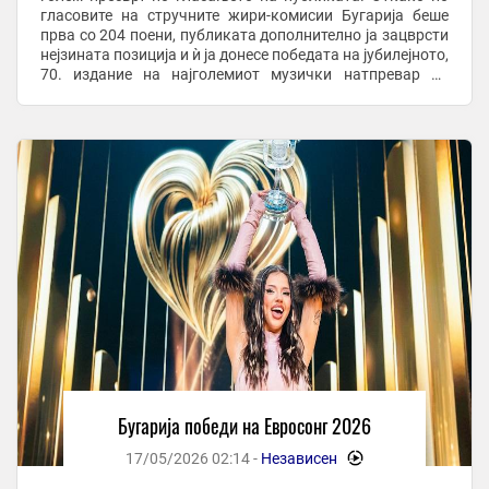
гласовите на стручните жири-комисии Бугарија беше
прва со 204 поени, публиката дополнително ја зацврсти
нејзината позиција и ѝ ја донесе победата на јубилејното,
70. издание на најголемиот музички натпревар во
Европа. На второто место ...
Бугарија победи на Евросонг 2026
17/05/2026 02:14 -
Независен
-