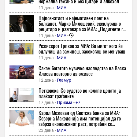
нормална тежина и без цигари и алкохол
48 минути -
Курир
11 дена -
МИА
Во недела на OhridPress: ТОП вести на неделата
Најпознатиот и најемотивен поет на
48 минути -
Охрид Прес
Балканот, Марко Милошевиќ, ексклузивно
рецитира и разговара за МИА: „Подигнете го
Курсна листа на НБРМ: Колку чини еврото денес?
ракавот - ако сте се наежиле од стиховите,
11 дена -
МИА
-
48 минути -
Слободен Печат
добро е!“
Режисерот Трпков за МИА: Во мигот кога ќе
Американски огномет влезе во Гинисовата книга на рекорди
одлучиш да заминеш, засекогаш се менуваш
48 минути -
Независен
11 дена -
МИА
Пентагон бара од одбранбената индустрија побрзо
Сакам богатото музичко наследство на Васка
производство на оружје и муниција
Илиева повторно да оживее
49 минути -
А1он
12 дена -
Гламур
СДСМ: Повеќе од четири недели Гостивар е без чиста вода –
Петковска: Со судство во колапс цената ја
ниту еден експерт, ниту еден документ, ниту еден одговорен!
плаќаат граѓаните
49 минути -
А1он
-
+4
17 дена -
Призма
-
+7
Филип Беговиќ ќе боксува за светската титула во тешка
Карол Межеван од Светска банка за МИА:
категорија
Северна Македонија има потенцијал да го
1 час -
Курир
забрза економскиот раст, потребни се
структурни реформи
Шенгелија сам си го плати трансферот и се пресели во
23 дена -
МИА
Дубаи