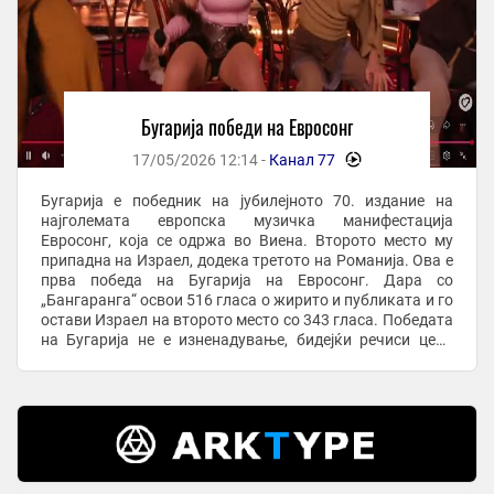
Бугарија победи на Евросонг
17/05/2026 12:14 -
Канал 77
-
Бугарија е победник на јубилејното 70. издание на
најголемата европска музичка манифестација
Евросонг, која се одржа во Виена. Второто место му
припадна на Израел, додека третото на Романија. Ова е
прва победа на Бугарија на Евросонг. Дара со
„Бангаранга“ освои 516 гласа о жирито и публиката и го
остави Израел на второто место со 343 гласа. Победата
на Бугарија не е изненадување, бидејќи речиси цело
време додека се глсаше таа беше на врвот, а ...