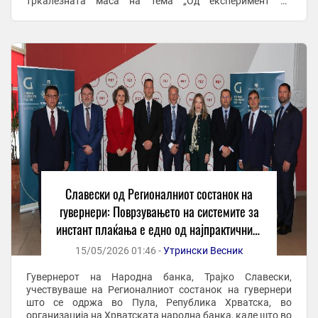
тркалезната маса на тема „Од експеримент до
инфраструктура: дигиталните средства во
традиционалниот финансиски ...
Славески од Регионалниот состанок на
гувернери: Поврзувањето на системите за
инстант плаќања е едно од најпрактичните
решенија за побрзи и поевтини
15/05/2026 01:46 -
Утрински Весник
прекугранични плаќања
Гувернерот на Народна банка, Трајко Славески,
учествуваше на Регионалниот состанок на гувернери
што се одржа во Пула, Република Хрватска, во
организација на Хрватската народна банка, каде што во