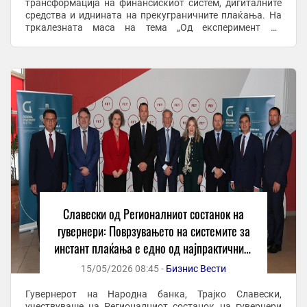
трансформација на финансискиот систем, дигиталните
средства и иднината на прекуграничните плаќања. На
тркалезната маса на тема „Од експеримент до
инфраструктура: дигиталните средства во
традиционалниот финансиски ...
Славески од Регионалниот состанок на
гувернери: Поврзувањето на системите за
инстант плаќања е едно од најпрактичните
решенија за побрзи и поевтини
15/05/2026 08:45 -
Бизнис Вести
прекугранични плаќања
Гувернерот на Народна банка, Трајко Славески,
учествуваше на Регионалниот состанок на гувернери