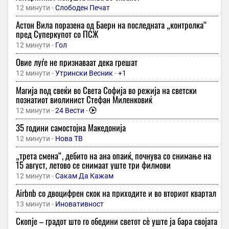
12 минути -
Слободен Печат
Астон Вила поразена од Баерн на последната „контролка“
пред Суперкупот со ПСЖ
12 минути -
Гол
Овие луѓе не признаваат дека грешат
12 минути -
Утрински Весник
-
+1
Магија под свеќи во Света Софија во режија на светски
познатиот виолинист Стефан Миленковиќ
12 минути -
24 Вести
-
35 години самостојна Македонија
12 минути -
Нова ТВ
„трета смена“, дебито на ана опаиќ, почнува со снимање на
15 август, летово се снимаат уште три филмови
12 минути -
Сакам Да Кажам
Airbnb со двоцифрен скок на приходите и во вториот квартал
13 минути -
Иновативност
Скопје – градот што го обедини светот сè уште ја бара својата