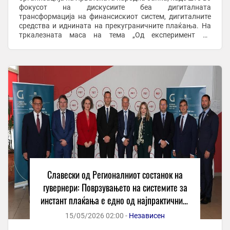
фокусот на дискусиите беа дигиталната
трансформација на финансискиот систем, дигиталните
средства и иднината на прекуграничните плаќања. На
тркалезната маса на тема „Од експеримент до
инфраструктура: дигиталните средства во
традиционалниот финансиски ...
Славески од Регионалниот состанок на
гувернери: Поврзувањето на системите за
инстант плаќања е едно од најпрактичните
решенија за побрзи и поевтини
15/05/2026 02:00 -
Независен
прекугранични плаќања