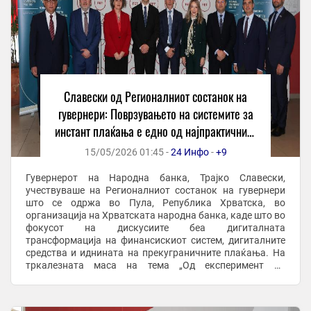
Славески од Регионалниот состанок на
гувернери: Поврзувањето на системите за
инстант плаќања е едно од најпрактичните
решенија за побрзи и поевтини
15/05/2026 01:45 -
24 Инфо
-
+9
прекугранични плаќања
Гувернерот на Народна банка, Трајко Славески,
учествуваше на Регионалниот состанок на гувернери
што се одржа во Пула, Република Хрватска, во
организација на Хрватската народна банка, каде што во
фокусот на дискусиите беа дигиталната
трансформација на финансискиот систем, дигиталните
средства и иднината на прекуграничните плаќања. На
тркалезната маса на тема „Од експеримент до
инфраструктура: дигиталните средства во
традиционалниот ...