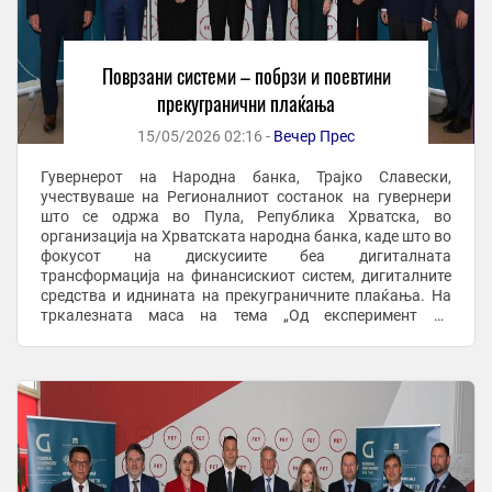
Поврзани системи – побрзи и поевтини
прекугранични плаќања
15/05/2026 02:16 -
Вечер Прес
Гувернерот на Народна банка, Трајко Славески,
учествуваше на Регионалниот состанок на гувернери
што се одржа во Пула, Република Хрватска, во
организација на Хрватската народна банка, каде што во
фокусот на дискусиите беа дигиталната
трансформација на финансискиот систем, дигиталните
средства и иднината на прекуграничните плаќања. На
тркалезната маса на тема „Од експеримент до
инфраструктура: дигиталните средства во
традиционалниот финансиски ...