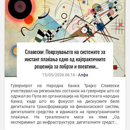
Славески: Поврзувањето на системите за
инстант плаќања едно од најпрактичните
решенија за побрзи и поевтини
прекугранични плаќања
15/05/2026 06:16 -
Алфа
Гувернерот на Народна банка Трајко Славески
учествувал на регионален состанок на гувернери што се
одржал во Пула во организација на Хрватската народна
банка, каде што во фокусот на дискусиите биле
дигиталната трансформација на финансискиот систем,
дигиталните средства и иднината на прекуграничните
плаќања. На тркалезната маса на тема „Од
експеримент до инфраструктура: дигиталните средства
во традиционалниот финансиски свет“, гувернерот ...