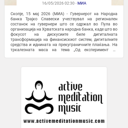
прекугранични плаќања
16/05/2026 02:30 -
МИА
Скопје, 15 мај 2026 (МИА) - Гувернерот на Народна
банка Трајко Славески учествувал на регионален
состанок на гувернери што се одржал во Пула во
организација на Хрватската народна банка, каде што во
фокусот на дискусиите биле дигиталната
трансформација на финансискиот систем, дигиталните
средства и иднината на прекуграничните плаќања. На
тркалезната маса на тема „Од експеримент до
инфраструктура: дигиталните средства во
традиционалниот ...