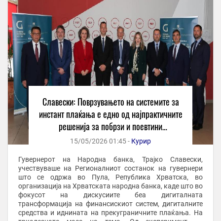
Славески: Поврзувањето на системите за
инстант плаќања е едно од најпрактичните
решенија за побрзи и поевтини
прекугранични плаќања
15/05/2026 01:45 -
Курир
Гувернерот на Народна банка, Трајко Славески,
учествуваше на Регионалниот состанок на гувернери
што се одржа во Пула, Република Хрватска, во
организација на Хрватската народна банка, каде што во
фокусот на дискусиите беа дигиталната
трансформација на финансискиот систем, дигиталните
средства и иднината на прекуграничните плаќања. На