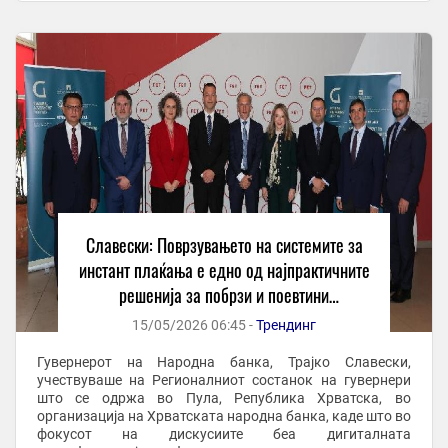
Славески: Поврзувањето на системите за
инстант плаќања е едно од најпрактичните
решенија за побрзи и поевтини
прекугранични плаќања
15/05/2026 06:45 -
Трендинг
Гувернерот на Народна банка, Трајко Славески,
учествуваше на Регионалниот состанок на гувернери
што се одржа во Пула, Република Хрватска, во
организација на Хрватската народна банка, каде што во
фокусот на дискусиите беа дигиталната