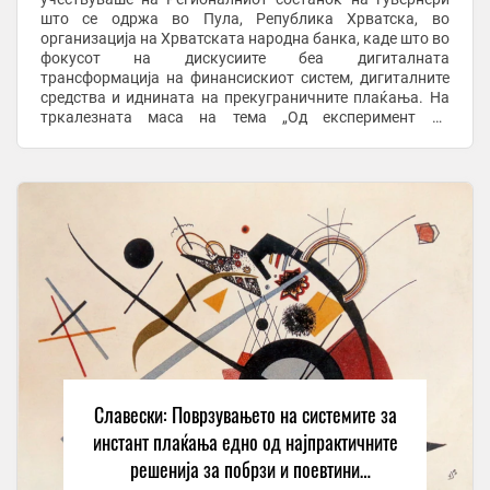
што се одржа во Пула, Република Хрватска, во
организација на Хрватската народна банка, каде што во
фокусот на дискусиите беа дигиталната
трансформација на финансискиот систем, дигиталните
средства и иднината на прекуграничните плаќања. На
тркалезната маса на тема „Од експеримент до
инфраструктура: дигиталните средства во
традиционалниот ...
Славески: Поврзувањето на системите за
инстант плаќања едно од најпрактичните
решенија за побрзи и поевтини