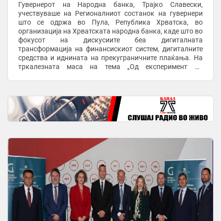
Гувернерот на Народна банка, Трајко Славески,
учествуваше на Регионалниот состанок на гувернери
што се одржа во Пула, Република Хрватска, во
организација на Хрватската народна банка, каде што во
фокусот на дискусиите беа дигиталната
трансформација на финансискиот систем, дигиталните
средства и иднината на прекуграничните плаќања. На
тркалезната маса на тема „Од експеримент до
инфраструктура: дигиталните средства во
традиционалниот финансиски ...