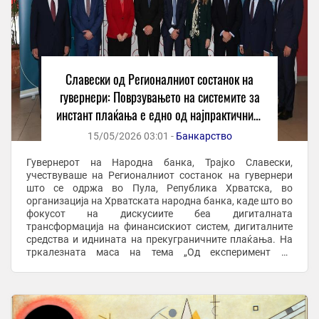
Славески од Регионалниот состанок на
гувернери: Поврзувањето на системите за
инстант плаќања е едно од најпрактичните
решенија за побрзи и поевтини
15/05/2026 03:01 -
Банкарство
прекугранични плаќања
Гувернерот на Народна банка, Трајко Славески,
учествуваше на Регионалниот состанок на гувернери
што се одржа во Пула, Република Хрватска, во
организација на Хрватската народна банка, каде што во
фокусот на дискусиите беа дигиталната
трансформација на финансискиот систем, дигиталните
средства и иднината на прекуграничните плаќања. На
тркалезната маса на тема „Од експеримент до
инфраструктура: дигиталните средства во
традиционалниот финансиски ...