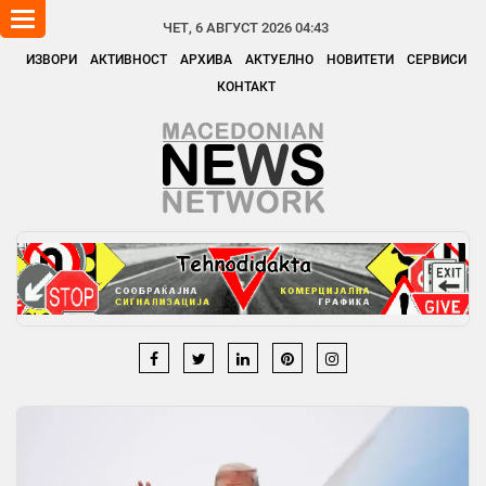
Toggle
ЧЕТ, 6 АВГУСТ 2026 04:43
navigation
ИЗВОРИ
АКТИВНОСТ
АРХИВА
АКТУЕЛНО
НОВИТЕТИ
СЕРВИСИ
КОНТАКТ