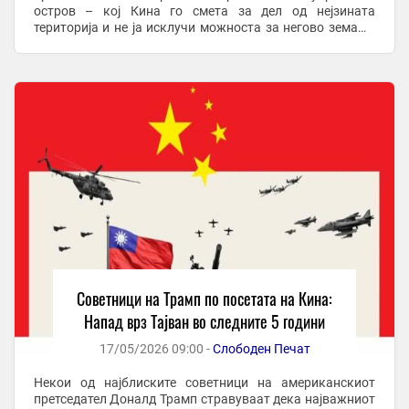
остров – кој Кина го смета за дел од нејзината
територија и не ја исклучи можноста за негово земање
со сила. По разговорите со кинескиот ...
Советници на Трамп по посетата на Кина:
Напад врз Тајван во следните 5 години
17/05/2026 09:00 -
Слободен Печат
Некои од најблиските советници на американскиот
претседател Доналд Трамп стравуваат дека најважниот