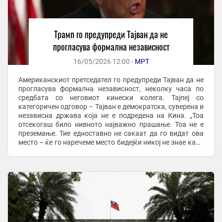
Трамп го предупреди Тајван да не
прогласува формална независност
16/05/2026 12:00 -
МРТ
Американскиот претседател го предупреди Тајван да не
прогласува формална независност, неколку часа по
средбата со неговиот кинески колега. Тајпеј со
категоричен одговор – Тајван е демократска, суверена и
независна држава која не е подредена на Кина. „Тоа
отсекогаш било нивното најважно прашање. Тоа не е
преземање. Тие едноставно не сакаат да го видат ова
место – ќе го наречеме место бидејќи никој не знае како
да го дефинира – но не сакаат да ...