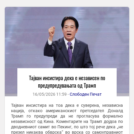
Тајван инсистира дека е независен по
предупредувањата од Трамп
16/05/2026 11:59 -
Слободен Печат
Тајван инсистира на тоа дека е суверена, независна
нација, откако американскиот претседател Доналд
Трамп го предупреди да не прогласува формално
независност од Кина. Коментарите на Трамп дојдоа по
дводневниот самит во Пекинг, по што тој рече дека „не
презел никаква обврска“ во врска со самоуправниот