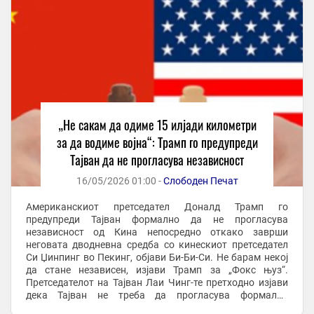
„Не сакам да одиме 15 илјади километри
за да водиме војна“: Трамп го предупреди
Тајван да не прогласува независност
16/05/2026 01:00 -
Слободен Печат
Американскиот претседател Доналд Трамп го
предупреди Тајван формално да не прогласува
независност од Кина непосредно откако заврши
неговата дводневна средба со кинескиот претседател
Си Џинпинг во Пекинг, објави Би-Би-Си. Не барам некој
да стане независен, изјави Трамп за „Фокс њуз“.
Претседателот на Тајван Лаи Чинг-те претходно изјави
дека Тајван не треба да прогласува формална
независност бидејќи веќе се смета себеси за суверена