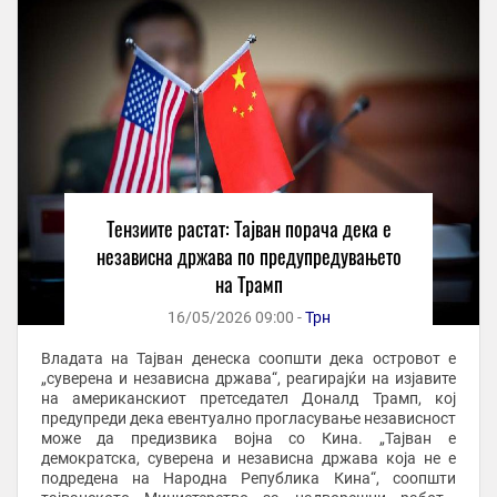
Тензиите растат: Тајван порача дека е
независна држава по предупредувањето
на Трамп
16/05/2026 09:00 -
Трн
Владата на Тајван денеска соопшти дека островот е
„суверена и независна држава“, реагирајќи на изјавите
на американскиот претседател Доналд Трамп, кој
предупреди дека евентуално прогласување независност
може да предизвика војна со Кина. „Тајван е
демократска, суверена и независна држава која не е
подредена на Народна Република Кина“, соопшти