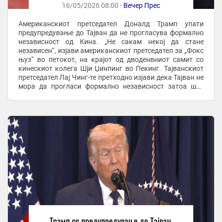
16/05/2026 08:00 -
Вечер Прес
Американскиот претседател Доналд Трамп упати
предупредување до Тајван да не прогласува формално
независност од Кина. „Не сакам некој да стане
независен“, изјави американскиот претседател за „Фокс
њуз“ во петокот, на крајот од дводенвниот самит со
кинескиот колега Шји Џинпинг во Пекинг. Тајванскиот
претседател Лај Чинг-те претходно изјави дека Тајван не
мора да прогласи формално независност затоа што
веќе се гледа како суверена нација. ...
Трамп со предупредување до Тајван,