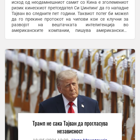
исход од неодамнешниот самит со Кина е зголемениот
ризик кинескиот претседател Си Џинпинг да го нападне
Тајван во следните пет години. Таквиот потег би можел
да го прекине протокот на чипови кои се клучни за
развојот на вештачката интелигенција во
американските компании, пишува американскиот
портал Аксиос. На Трамп наводно му се допаднала ...
Трамп не сака Тајван да прогласува
независност