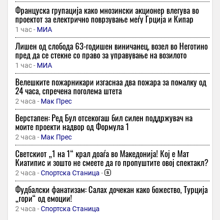
Француска групација како мнозински акционер влегува во
проектот за електрично поврзување меѓу Грција и Кипар
1 час -
МИА
Лишен од слобода 63-годишен виничанец, возел во Неготино
пред да се стекне со право за управување на возилото
1 час -
МИА
Велешките пожарникари изгаснаа два пожара за помалку од
24 часа, спречена поголема штета
2 часа -
Мак Прес
Верстапен: Ред Бул отсекогаш бил силен поддржувач на
моите проекти надвор од Формула 1
2 часа -
Мак Прес
Светскиот „1 на 1“ крал доаѓа во Македонија! Кој е Мат
Киатипис и зошто не смеете да го пропуштите овој спектакл?
2 часа -
Спортска Станица
-
Фудбалски фанатизам: Салах дочекан како божество, Турција
„гори“ од емоции!
2 часа -
Спортска Станица