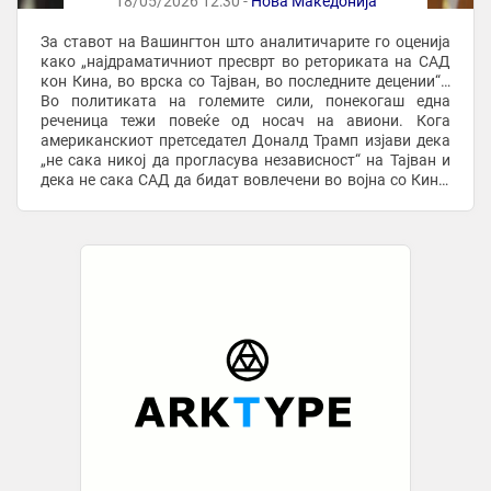
18/05/2026 12:30 -
Нова Македонија
За ставот на Вашингтон што аналитичарите го оценија
како „најдраматичниот пресврт во реториката на САД
кон Кина, во врска со Тајван, во последните децении“…
Во политиката на големите сили, понекогаш една
реченица тежи повеќе од носач на авиони. Кога
американскиот претседател Доналд Трамп изјави дека
„не сака никој да прогласува независност“ на Тајван и
дека не сака САД да бидат вовлечени во војна со Кина,
тој не испрати само дипломатска ...