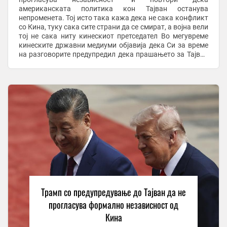
американската политика кон Тајван останува
непроменета. Тој исто така кажа дека не сака конфликт
со Кина, туку сака сите страни да се смират, а војна вели
тој не сака ниту кинескиот претседател Во мегувреме
кинеските државни медиуми објавија дека Си за време
на разговорите предупредил дека прашањето за Тајван
е најважно во односите меѓу Кина и САД, и дека ...
Трамп со предупредување до Тајван да не
прогласува формално независност од
Кина