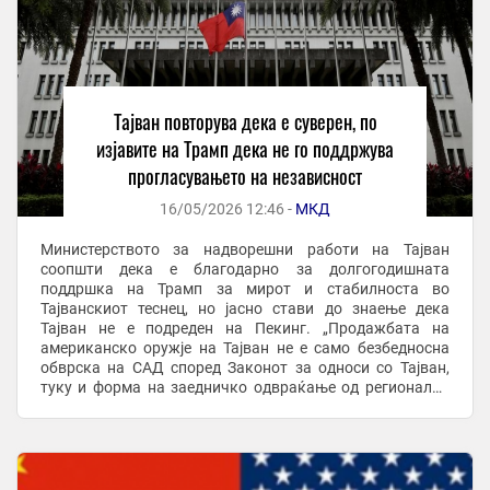
Тајван повторува дека е суверен, по
изјавите на Трамп дека не го поддржува
прогласувањето на независност
16/05/2026 12:46 -
МКД
Министерството за надворешни работи на Тајван
соопшти дека е благодарно за долгогодишната
поддршка на Трамп за мирот и стабилноста во
Тајванскиот теснец, но јасно стави до знаење дека
Тајван не е подреден на Пекинг. „Продажбата на
американско оружје на Тајван не е само безбедносна
обврска на САД според Законот за односи со Тајван,
туку и форма на заедничко одвраќање од регионални
закани“, се вели во соопштението, пренесува Франс 24.
...