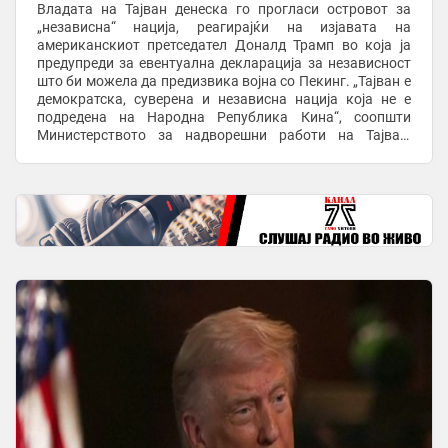
Владата на Тајван денеска го прогласи островот за
„независна“ нација, реагирајќи на изјавата на
американскиот претседател Доналд Трамп во која ја
предупреди за евентуална декларација за независност
што би можела да предизвика војна со Пекинг. „Тајван е
демократска, суверена и независна нација која не е
подредена на Народна Република Кина“, соопшти
Министерството за надворешни работи на Тајван,
додавајќи дека политиката на Вашингтон останува ...