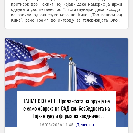
притисок врз Пекинг. Тој изјави дека намерно ја држи
одлуката „во неизвесност“, истакнувајќи дека исходот
ќе зависи од однесувањето на Кина. „Тоа зависи од
Кина“, рече Трамп во интервју за телевизијата „Фокс
њуз“, додавајќи: „Искрено, тоа е многу ...
ТАЈВАНСКО МНР: Продажбата на оружје не
е само обврска на САД кон безбедноста на
Тајван туку и форма на заедничко
одвраќање
16/05/2026 11:45 -
Денешен