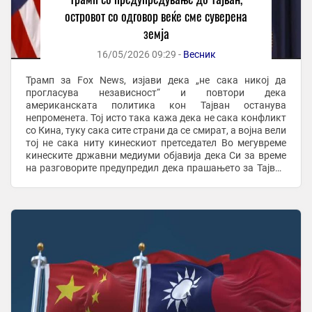
островот со одговор веќе сме суверена
земја
16/05/2026 09:29 -
Весник
Трамп за Fox News, изјави дека „не сака никој да
прогласува независност“ и повтори дека
американската политика кон Тајван останува
непроменета. Тој исто така кажа дека не сака конфликт
со Кина, туку сака сите страни да се смират, а војна вели
тој не сака ниту кинескиот претседател Во мегувреме
кинеските државни медиуми објавија дека Си за време
на разговорите предупредил дека прашањето за Тајван
е најважно во односите меѓу Кина и САД, и дека ...