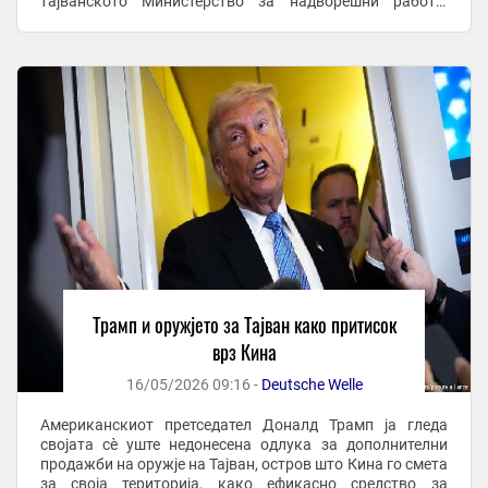
тајванското Министерство за надворешни работи,
додавајќи дека политиката на Вашингтон кон островот
...
Трамп и оружјето за Тајван како притисок
врз Кина
16/05/2026 09:16 -
Deutsche Welle
Американскиот претседател Доналд Трамп ја гледа
својата сè уште недонесена одлука за дополнителни
продажби на оружје на Тајван, остров што Кина го смета
за своја територија, како ефикасно средство за