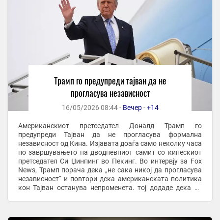
Трамп го предупреди тајван да не
прогласува независност
16/05/2026 08:44 -
Вечер
-
+14
Американскиот претседател Доналд Трамп го
предупреди Тајван да не прогласува формална
независност од Кина. Изјавата доаѓа само неколку часа
по завршувањето на дводневниот самит со кинескиот
претседател Си Џинпинг во Пекинг. Во интервју за Fox
News, Трамп порача дека „не сака никој да прогласува
независност“ и повтори дека американската политика
кон Тајван останува непроменета. тој додаде дека не
сака конфликт со Кина, туку сака сите страни да ...