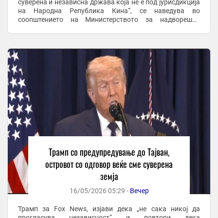
суверена и независна држава која не е под јурисдикција
на Народна Република Кина“, се наведува во
соопштението на Министерството за надворешни
работи на Тајван, во кое се додава дека политиката на
...
Трамп со предупредување до Тајван,
островот со одговор веќе сме суверена
земја
16/05/2026 05:29 -
Вечер
Трамп за Fox News, изјави дека „не сака никој да
прогласува независност“ и повтори дека