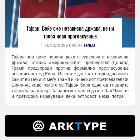
Tајван: Веќе сме независна држава, не ни
треба ново прогласување
16/05/2026 09:59 -
Телма
Тајван повторно порача дека е суверена и независна
држава, откако американскиот претседател Доналд
Трамп предупреди против формално прогласување
независност од Кина. Изјавите доаѓаат по дводневниот
самит во Пекинг меѓу Трамп и кинескиот претседател Си
Џинпинг, каде темата за Тајван била една од главните
точки на разговор. Тајванскиот претседател Лаи Чинг-те
и претходно изјавуваше дека островот нема потреба
формално да прогласува независност, ...